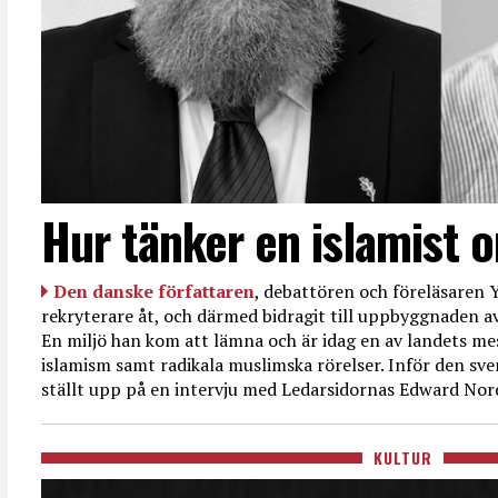
Hur tänker en islamist 
Den danske författaren
, debattören och föreläsaren Y
rekryterare åt, och därmed bidragit till uppbyggnaden av
En miljö han kom att lämna och är idag en av landets mes
islamism samt radikala muslimska rörelser. Inför den sve
ställt upp på en intervju med Ledarsidornas Edward Nor
KULTUR