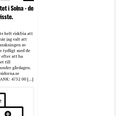
et i Solna - de
isste.
e helt riskfria att
när jag valt att
anskningen av
ev tydligt med de
efter att ha
t till
 under gårdagen.
rsidorna.se
ANK: 4732 00 […]