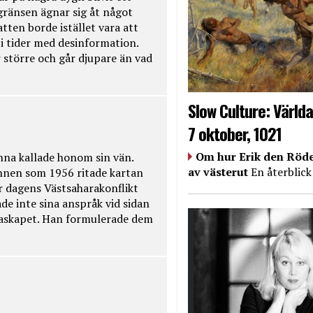
kgränsen ägnar sig åt något
tten borde istället vara att
t i tider med desinformation.
 större och går djupare än vad
Slow Culture: Världa
7 oktober, 1021
Om hur Erik den Röde
na kallade honom sin vän.
av västerut
En återblick
nnen som 1956 ritade kartan
r dagens Västsaharakonflikt
de inte sina anspråk vid sidan
raskapet. Han formulerade dem