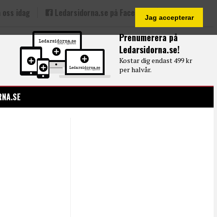
 oss idag
Ledarsidorna.se på Facebook
Jag accepterar
Prenumerera på
Ledarsidorna.se!
Kostar dig endast 499 kr
per halvår.
RNA.SE