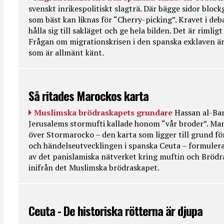
svenskt inrikespolitiskt slagträ. Där bägge sidor bloc
som bäst kan liknas för “Cherry-picking”. Kravet i deba
hålla sig till sakläget och ge hela bilden. Det är rimlig
Frågan om migrationskrisen i den spanska exklaven är
som är allmänt känt.
Så ritades Marockos karta
Muslimska brödraskapets grundare
Hassan al-Ban
Jerusalems stormufti kallade honom “vår broder”. Ma
över Stormarocko – den karta som ligger till grund fö
och händelseutvecklingen i spanska Ceuta – formulera
av det panislamiska nätverket kring muftin och Bröd
inifrån det Muslimska brödraskapet.
Ceuta - De historiska rötterna är djupa