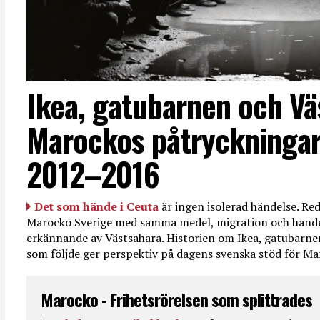
Ikea, gatubarnen och Vä
Marockos påtryckningar
2012–2016
Det som hände i Ceuta
är ingen isolerad händelse. R
Marocko Sverige med samma medel, migration och handel
erkännande av Västsahara. Historien om Ikea, gatubarn
som följde ger perspektiv på dagens svenska stöd för 
Marocko - Frihetsrörelsen som splittrades