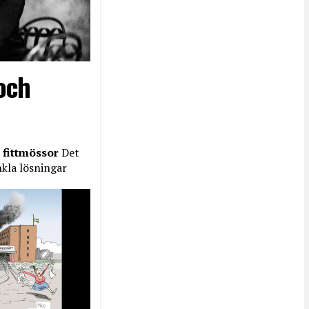
och
 fittmössor
Det
nkla lösningar