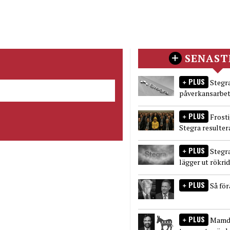
SENAST
PLUS
Stegra
påverkansarbet
PLUS
Frost
Stegra resulter
PLUS
Stegr
lägger ut rökri
PLUS
Så fö
PLUS
Mamda