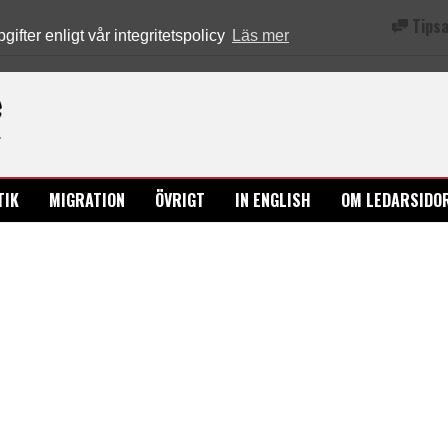
Tipsa
fter enligt vår integritetspolicy
Läs mer
Ledarsidorna.se
TIK
MIGRATION
ÖVRIGT
IN ENGLISH
OM LEDARSIDO