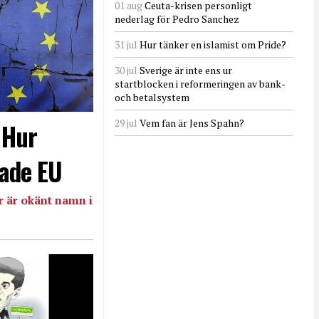
01 aug
Ceuta-krisen personligt
nederlag för Pedro Sanchez
31 jul
Hur tänker en islamist om Pride?
30 jul
Sverige är inte ens ur
startblocken i reformeringen av bank-
och betalsystem
29 jul
Vem fan är Jens Spahn?
- Hur
ade EU
 är okänt namn i