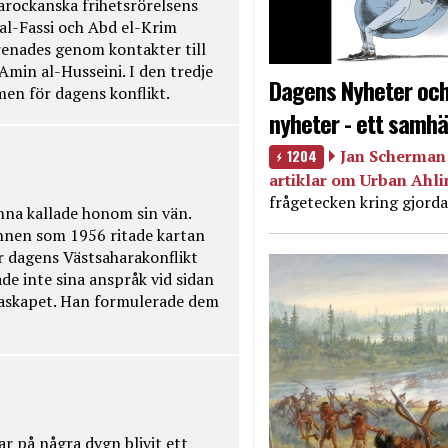
rockanska frihetsrörelsens
 al-Fassi och Abd el-Krim
renades genom kontakter till
Amin al-Husseini. I den tredje
Dagens Nyheter och
amen för dagens konflikt.
nyheter - ett samhä
1204
Jan Scherman 
artiklar om Urban Ahl
frågetecken kring gjorda
na kallade honom sin vän.
nnen som 1956 ritade kartan
r dagens Västsaharakonflikt
de inte sina anspråk vid sidan
raskapet. Han formulerade dem
ar på några dygn blivit ett