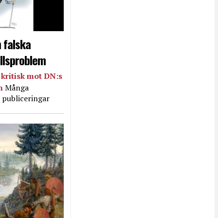
 falska
llsproblem
kritisk mot DN:s
in
Många
 publiceringar