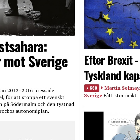
stsahara:
 mot Sverige
Efter Brexit 
Tyskland kap
660
Martin Selmayr
edan 2012–2016 pressade
Sverige
Fått stor makt
, för att stoppa ett svenskt
en på Södermalm och den tystnad
Marockos autonomiplan.