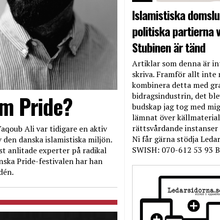
Islamistiska domslut
politiska partierna v
Stubinen är tänd
Artiklar som denna är int
skriva. Framför allt inte 
kombinera detta med gr
bidragsindustrin, det bl
om Pride?
budskap jag tog med mig 
lämnat över källmateriale
rättsvårdande instanser
aqoub Ali var tidigare en aktiv
Ni får gärna stödja Leda
 den danska islamistiska miljön.
SWISH: 070-612 53 93 B
t anlitade experter på radikal
nska Pride-festivalen har han
dén.