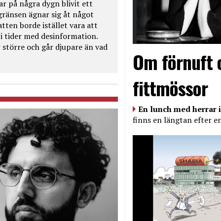
ar på några dygn blivit ett
kgränsen ägnar sig åt något
tten borde istället vara att
t i tider med desinformation.
 större och går djupare än vad
Om förnuft 
fittmössor
En lunch med herrar i
finns en längtan efter e