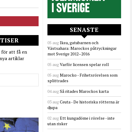
SENASTE
TISER
05 aug
Ikea, gatubarnen och
Västsahara: Marockos påtryckningar
 för att få en
mot Sverige 2012–2016
nya artiklar
05 aug
Varför licensen spelar roll
05 aug
Marocko - Frihetsrörelsen som
splittrades
04 aug
Så ritades Marockos karta
03 aug
Ceuta - De historiska rötterna är
djupa
02 aug
Ett kungadöme i rörelse - inte
utan risker