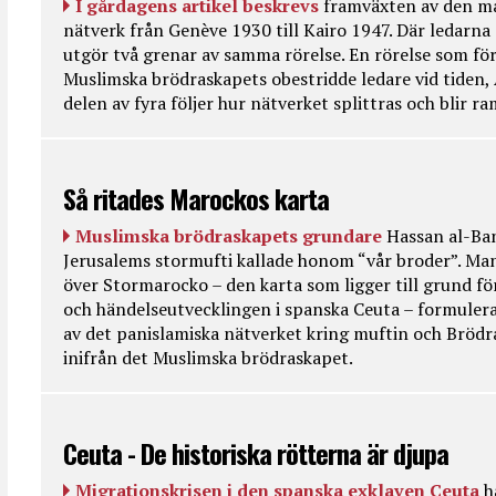
I gårdagens artikel beskrevs
framväxten av den ma
nätverk från Genève 1930 till Kairo 1947. Där ledarna
utgör två grenar av samma rörelse. En rörelse som fö
Muslimska brödraskapets obestridde ledare vid tiden, 
delen av fyra följer hur nätverket splittras och blir r
Så ritades Marockos karta
Muslimska brödraskapets grundare
Hassan al-Ban
Jerusalems stormufti kallade honom “vår broder”. Ma
över Stormarocko – den karta som ligger till grund fö
och händelseutvecklingen i spanska Ceuta – formulera
av det panislamiska nätverket kring muftin och Bröd
inifrån det Muslimska brödraskapet.
Ceuta - De historiska rötterna är djupa
Migrationskrisen i den spanska exklaven Ceuta
h