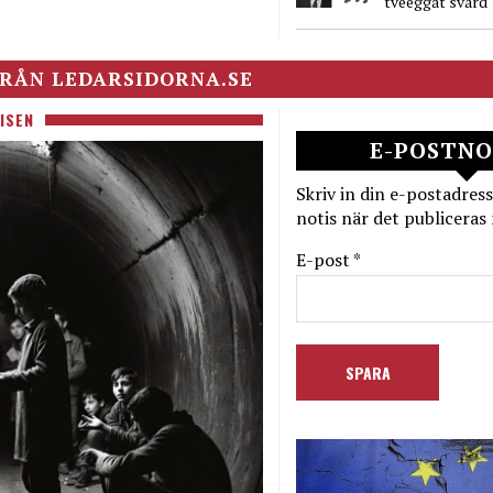
tveeggat svärd
RÅN LEDARSIDORNA.SE
ISEN
E-POSTNO
Skriv in din e-postadress
notis när det publiceras 
E-post *