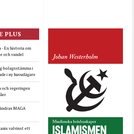
E PLUS
 - En historia om
e och vandel
ig bolagsstämma i
ade i ny huvudägare
a och regeringen
dåer
rändras MAGA
nis valvinst ett