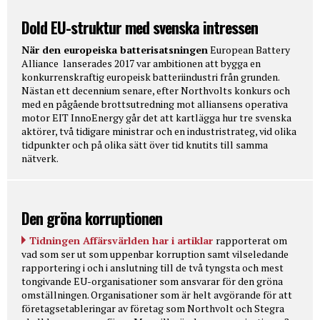
Dold EU-struktur med svenska intressen
När den europeiska batterisatsningen
European Battery
Alliance lanserades 2017 var ambitionen att bygga en
konkurrenskraftig europeisk batteriindustri från grunden.
Nästan ett decennium senare, efter Northvolts konkurs och
med en pågående brottsutredning mot alliansens operativa
motor EIT InnoEnergy går det att kartlägga hur tre svenska
aktörer, två tidigare ministrar och en industristrateg, vid olika
tidpunkter och på olika sätt över tid knutits till samma
nätverk.
Den gröna korruptionen
Tidningen Affärsvärlden har i artiklar
rapporterat om
vad som ser ut som uppenbar korruption samt vilseledande
rapportering i och i anslutning till de två tyngsta och mest
tongivande EU-organisationer som ansvarar för den gröna
omställningen. Organisationer som är helt avgörande för att
företagsetableringar av företag som Northvolt och Stegra