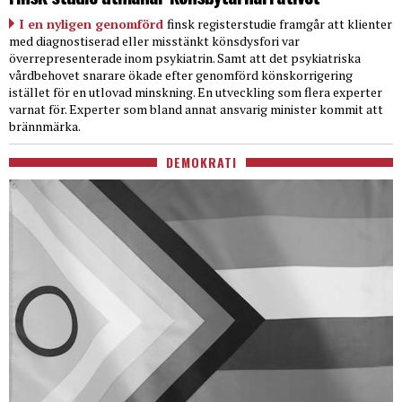
I en nyligen genomförd
finsk registerstudie framgår att klienter
med diagnostiserad eller misstänkt könsdysfori var
överrepresenterade inom psykiatrin. Samt att det psykiatriska
vårdbehovet snarare ökade efter genomförd könskorrigering
istället för en utlovad minskning. En utveckling som flera experter
varnat för. Experter som bland annat ansvarig minister kommit att
brännmärka.
DEMOKRATI