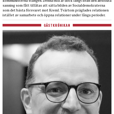
kommunisterna stången. Denna bild är dock långt ifrån den absoluta
sanning som fått tillåtas att sätta bilden av Socialdemokraterna
som det bästa försvaret mot Kreml. Tvärtom präglades relationen
istället av samarbete och öppna relationer under långa perioder.
GÄSTKRÖNIKAN