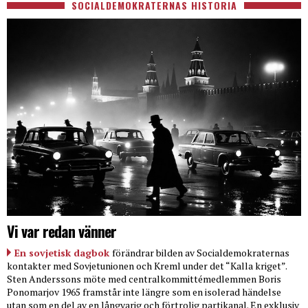
SOCIALDEMOKRATERNAS HISTORIA
Vi var redan vänner
En sovjetisk dagbok
förändrar bilden av Socialdemokraternas
kontakter med Sovjetunionen och Kreml under det “Kalla kriget”.
Sten Anderssons möte med centralkommittémedlemmen Boris
Ponomarjov 1965 framstår inte längre som en isolerad händelse
utan som en del av en långvarig och förtrolig partikanal. En exklusiv