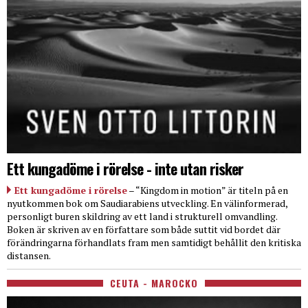
Ett kungadöme i rörelse - inte utan risker
Ett kungadöme i rörelse
– “Kingdom in motion” är titeln på en
nyutkommen bok om Saudiarabiens utveckling. En välinformerad,
personligt buren skildring av ett land i strukturell omvandling.
Boken är skriven av en författare som både suttit vid bordet där
förändringarna förhandlats fram men samtidigt behållit den kritiska
distansen.
CEUTA - MAROCKO