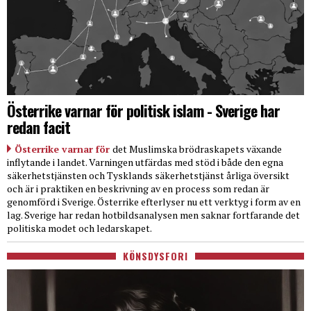
Österrike varnar för politisk islam - Sverige har
redan facit
Österrike varnar för
det Muslimska brödraskapets växande
inflytande i landet. Varningen utfärdas med stöd i både den egna
säkerhetstjänsten och Tysklands säkerhetstjänst årliga översikt
och är i praktiken en beskrivning av en process som redan är
genomförd i Sverige. Österrike efterlyser nu ett verktyg i form av en
lag. Sverige har redan hotbildsanalysen men saknar fortfarande det
politiska modet och ledarskapet.
KÖNSDYSFORI