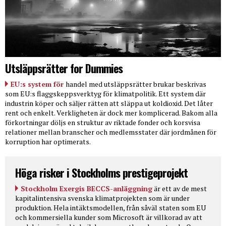
Utsläppsrätter for Dummies
EU:s system för
handel med utsläppsrätter brukar beskrivas
som EU:s flaggskeppsverktyg för klimatpolitik. Ett system där
industrin köper och säljer rätten att släppa ut koldioxid. Det låter
rent och enkelt. Verkligheten är dock mer komplicerad. Bakom alla
förkortningar döljs en struktur av riktade fonder och korsvisa
relationer mellan branscher och medlemsstater där jordmånen för
korruption har optimerats.
Höga risker i Stockholms prestigeprojekt
Stockholm Exergis BECCS-anläggning
är ett av de mest
kapitalintensiva svenska klimatprojekten som är under
produktion. Hela intäktsmodellen, från såväl staten som EU
och kommersiella kunder som Microsoft är villkorad av att