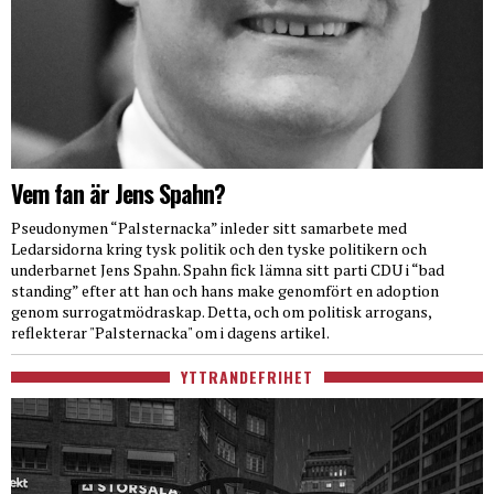
Vem fan är Jens Spahn?
Pseudonymen “Palsternacka” inleder sitt samarbete med
Ledarsidorna kring tysk politik och den tyske politikern och
underbarnet Jens Spahn. Spahn fick lämna sitt parti CDU i “bad
standing” efter att han och hans make genomfört en adoption
genom surrogatmödraskap. Detta, och om politisk arrogans,
reflekterar "Palsternacka" om i dagens artikel.
YTTRANDEFRIHET