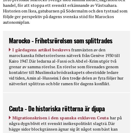
handel, för att stoppa ett svenskt erkännande av Västsahara.
Historien om Ikea, gatubarnen på Södermalm och den tystnad som
följde ger perspektiv på dagens svenska stöd för Marockos
autonomiplan.
Marocko - Frihetsrörelsen som splittrades
I gårdagens artikel beskrevs
framväxten av den
marockanska frihetsrörelsens nätverk från Genève 1930 till
Kairo 1947. Där ledarna al-Fassi och Abd el-Krim utgör två
grenar av samma rörelse. En rörelse som förenades genom
kontakter till Muslimska brödraskapets obestridde ledare
vid tiden, Amin al-Husseini. I den tredje delen av fyra följer hur
nätverket splittras och blir ramen för dagens konflikt.
Ceuta - De historiska rötterna är djupa
Migrationskrisen i den spanska exklaven Ceuta
har på
några dygn blivit ett svenskt inrikespolitiskt slagträ. Där
bägge sidor blockgränsen ägnar sig åt något som bäst kan