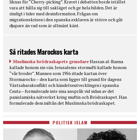
liknas för “Cherry-picking”. Kravet i debatten borde istället
vara att hålla sig till sakläget och ge hela bilden. Det är
rimligt i tider med desinformation. Frågan om
migrationskrisen i den spanska exklaven är större och går
djupare än vad som är allmänt känt.
Så ritades Marockos karta
Muslimska brödraskapets grundare
Hassan al-Banna
kallade honom sin vän. Jerusalems stormufti kallade honom
“vår broder”. Mannen som 1956 ritade kartan över
Stormarocko – den karta som ligger till grund för dagens
Västsaharakonflikt och händelseutvecklingen i spanska
Ceuta – formulerade inte sina anspråk vid sidan av det
panislamiska nätverket kring muftin och Brödraskapet. Han
formulerade dem inifrån det Muslimska brödraskapet.
POLITISK ISLAM