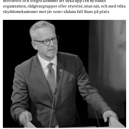
Northvolt och Stegra kommer att dyka upp i en ny banks
organisation, rådgivargrupper eller styrelse, utan när, och med vilka
skyddsmekanismer mot jäv som i sådana fall finns på plats.