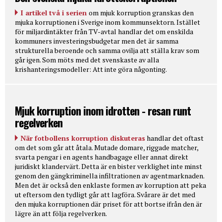
I artikel två i serien
om mjuk korruption granskas den
mjuka korruptionen i Sverige inom kommunsektorn. Istället
för miljardintäkter från TV-avtal handlar det om enskilda
kommuners investeringsbudgetar men det är samma
strukturella beroende och samma ovilja att ställa krav som
går igen. Som möts med det svenskaste av alla
krishanteringsmodeller: Att inte göra någonting.
Mjuk korruption inom idrotten - resan runt
regelverken
När fotbollens korruption diskuteras
handlar det oftast
om det som går att åtala. Mutade domare, riggade matcher,
svarta pengar i en agents handbagage eller annat direkt
juridiskt klandervärt. Detta är en bister verklighet inte minst
genom den gängkriminella infiltrationen av agentmarknaden.
Men det är också den enklaste formen av korruption att peka
ut eftersom den tydligt går att lagföra. Svårare är det med
den mjuka korruptionen där priset för att bortse ifrån den är
lägre än att följa regelverken.