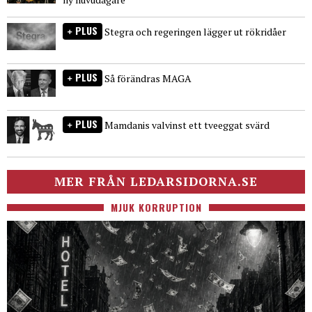
PLUS
Stegra och regeringen lägger ut rökridåer
PLUS
Så förändras MAGA
PLUS
Mamdanis valvinst ett tveeggat svärd
MER FRÅN LEDARSIDORNA.SE
MJUK KORRUPTION