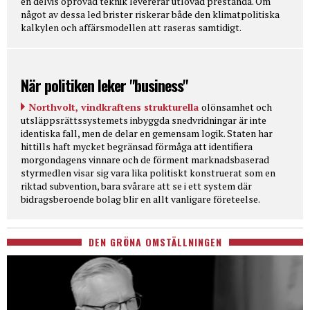
en delvis oprövad teknik levererar utlovad prestanda. Om
något av dessa led brister riskerar både den klimatpolitiska
kalkylen och affärsmodellen att raseras samtidigt.
När politiken leker "business"
Northvolt, vindkraftens strukturella
olönsamhet och
utsläppsrättssystemets inbyggda snedvridningar är inte
identiska fall, men de delar en gemensam logik. Staten har
hittills haft mycket begränsad förmåga att identifiera
morgondagens vinnare och de förment marknadsbaserad
styrmedlen visar sig vara lika politiskt konstruerat som en
riktad subvention, bara svårare att se i ett system där
bidragsberoende bolag blir en allt vanligare företeelse.
DEN GRÖNA OMSTÄLLNINGEN