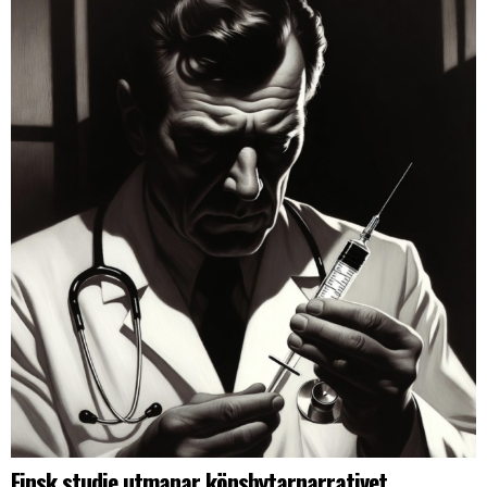
Finsk studie utmanar könsbytarnarrativet