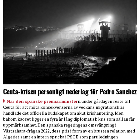
Ceuta-krisen personligt nederlag för Pedro Sanchez
När den spanske premiärminister
n
under gårdagen reste till
Ceuta för att möta konsekvenserna av veckans migrationskris
handlade det officiella budskapet om akut krishantering. Men
bakom kaoset ligger en fyra år lång diplomatisk kris som sällan får
uppmärksamhet. Den spanska regeringens omsvängning i
Västsahara-frågan 2022, dess pris i form av en brusten relation med
Algeriet samt en intern spricka i PSOE som partiledningen