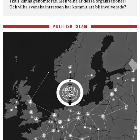
skall kunna genomföras. Men vilka är dessa organisationer?
Och vilka svenska intressen har kommit att bli involverade?
POLITISK ISLAM