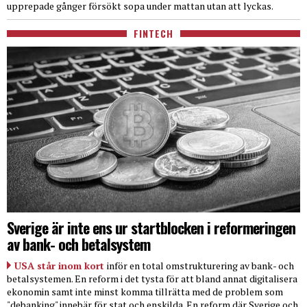
upprepade gånger försökt sopa under mattan utan att lyckas.
FINTECH
Sverige är inte ens ur startblocken i reformeringen
av bank- och betalsystem
USA står inom kort
inför en total omstrukturering av bank- och
betalsystemen. En reform i det tysta för att bland annat digitalisera
ekonomin samt inte minst komma tillrätta med de problem som
"debanking" innebär för stat och enskilda. En reform där Sverige och