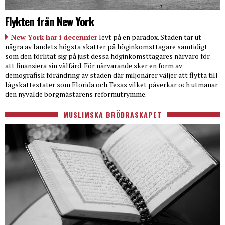
Flykten från New York
New York har i decennier
levt på en paradox. Staden tar ut
några av landets högsta skatter på höginkomsttagare samtidigt
som den förlitat sig på just dessa höginkomsttagares närvaro för
att finansiera sin välfärd. För närvarande sker en form av
demografisk förändring av staden där miljonärer väljer att flytta till
lågskattestater som Florida och Texas vilket påverkar och utmanar
den nyvalde borgmästarens reformutrymme.
MUSLIMSKA BRÖDRASKAPET