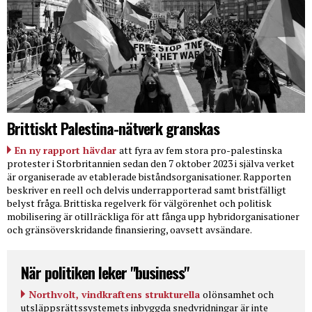
Brittiskt Palestina-nätverk granskas
En ny rapport hävdar
att fyra av fem stora pro-palestinska
protester i Storbritannien sedan den 7 oktober 2023 i själva verket
är organiserade av etablerade biståndsorganisationer. Rapporten
beskriver en reell och delvis underrapporterad samt bristfälligt
belyst fråga. Brittiska regelverk för välgörenhet och politisk
mobilisering är otillräckliga för att fånga upp hybridorganisationer
och gränsöverskridande finansiering, oavsett avsändare.
När politiken leker "business"
Northvolt, vindkraftens strukturella
olönsamhet och
utsläppsrättssystemets inbyggda snedvridningar är inte