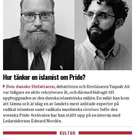
Hur tänker en islamist om Pride?
Den danske författaren
, debattören och föreläsaren Yaqoub Ali
var tidigare en aktiv rekryterare åt, och därmed bidragit till
uppbyggnaden av den danska islamistiska miljön. En miljö han kom
att lämna och är idag en av landets mest anlitade experter på
radikal islamism samt radikala muslimska rörelser. Inför den
svenska Pride-festivalen har han ställt upp på en intervju med
Ledarsidornas Edward Nordén.
KULTUR