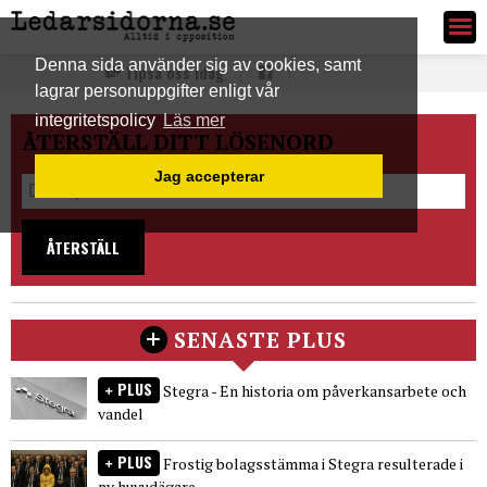
Ledarsidorna.se
Denna sida använder sig av cookies, samt
Tipsa oss idag
lagrar personuppgifter enligt vår
integritetspolicy
Läs mer
ÅTERSTÄLL DITT LÖSENORD
Jag accepterar
ÅTERSTÄLL
SENASTE PLUS
PLUS
Stegra - En historia om påverkansarbete och
vandel
PLUS
Frostig bolagsstämma i Stegra resulterade i
ny huvudägare