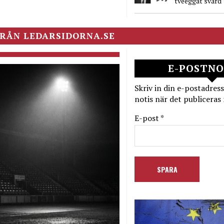
tveeggat svärd
RÅN LEDARSIDORNA.SE
E-POSTNO
Skriv in din e-postadress
notis när det publiceras 
E-post *