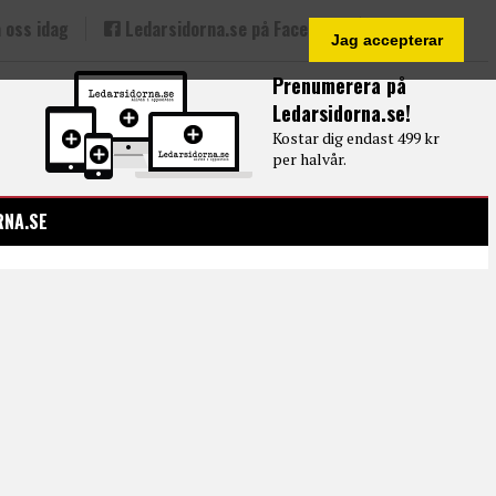
 oss idag
Ledarsidorna.se på Facebook
Jag accepterar
Prenumerera på
Ledarsidorna.se!
Kostar dig endast 499 kr
per halvår.
RNA.SE