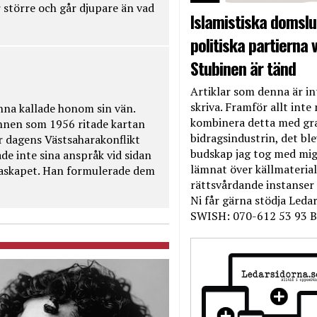
 större och går djupare än vad
Islamistiska domslut
politiska partierna v
Stubinen är tänd
Artiklar som denna är int
skriva. Framför allt inte 
na kallade honom sin vän.
kombinera detta med gr
nnen som 1956 ritade kartan
bidragsindustrin, det bl
r dagens Västsaharakonflikt
budskap jag tog med mig 
de inte sina anspråk vid sidan
lämnat över källmateriale
raskapet. Han formulerade dem
rättsvårdande instanser
Ni får gärna stödja Leda
SWISH: 070-612 53 93 B