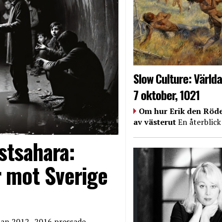
Slow Culture: Världa
7 oktober, 1021
Om hur Erik den Röde
av västerut
En återblick
stsahara:
 mot Sverige
edan 2012–2016 pressade