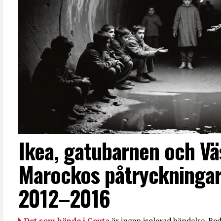
Ikea, gatubarnen och Vä
Marockos påtryckningar
2012–2016
Det som hände i Ceuta
är ingen isolerad händelse. R