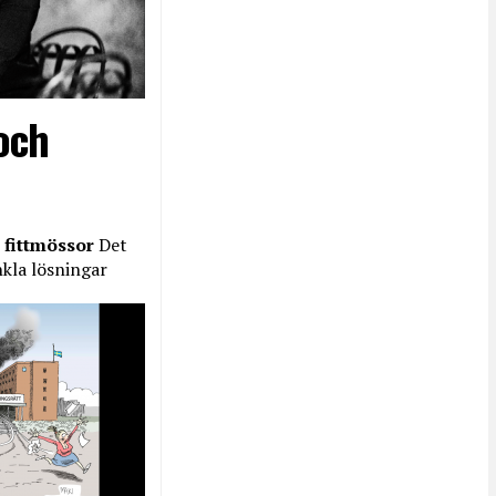
och
 fittmössor
Det
nkla lösningar