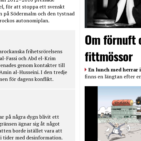
, för att stoppa ett svenskt
en på Södermalm och den tystnad
Marockos autonomiplan.
Om förnuft 
fittmössor
rockanska frihetsrörelsens
 al-Fassi och Abd el-Krim
renades genom kontakter till
En lunch med herrar i
Amin al-Husseini. I den tredje
finns en längtan efter e
amen för dagens konflikt.
ar på några dygn blivit ett
kgränsen ägnar sig åt något
tten borde istället vara att
t i tider med desinformation.