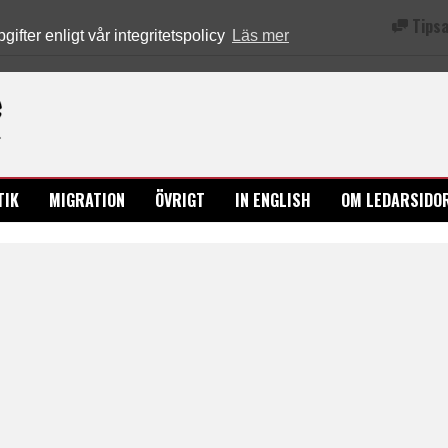
Tipsa
fter enligt vår integritetspolicy
Läs mer
Ledarsidorna.se
TIK
MIGRATION
ÖVRIGT
IN ENGLISH
OM LEDARSIDO