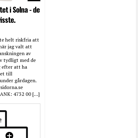
et i Solna - de
isste.
e helt riskfria att
när jag valt att
anskningen av
ev tydligt med de
efter att ha
t till
 under gårdagen.
rsidorna.se
ANK: 4732 00 […]