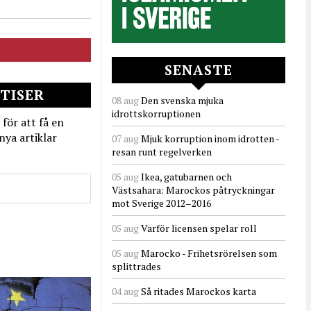
SENASTE
TISER
08 aug
Den svenska mjuka
idrottskorruptionen
 för att få en
nya artiklar
07 aug
Mjuk korruption inom idrotten -
resan runt regelverken
05 aug
Ikea, gatubarnen och
Västsahara: Marockos påtryckningar
mot Sverige 2012–2016
05 aug
Varför licensen spelar roll
05 aug
Marocko - Frihetsrörelsen som
splittrades
04 aug
Så ritades Marockos karta