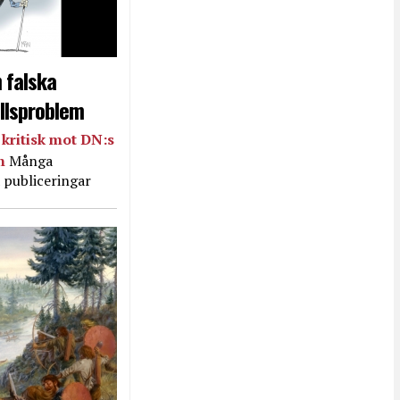
 falska
llsproblem
kritisk mot DN:s
in
Många
 publiceringar