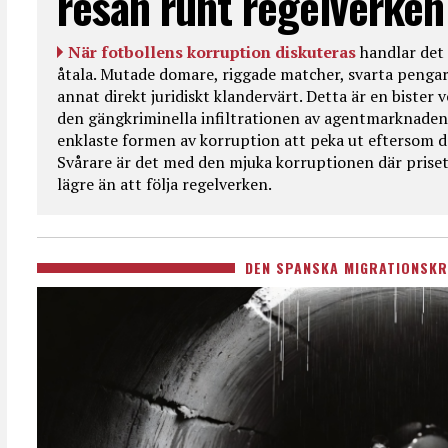
resan runt regelverken
När fotbollens korruption diskuteras
handlar det 
åtala. Mutade domare, riggade matcher, svarta pengar
annat direkt juridiskt klandervärt. Detta är en bister
den gängkriminella infiltrationen av agentmarknaden
enklaste formen av korruption att peka ut eftersom de
Svårare är det med den mjuka korruptionen där priset 
lägre än att följa regelverken.
DEN SPANSKA MIGRATIONSKR