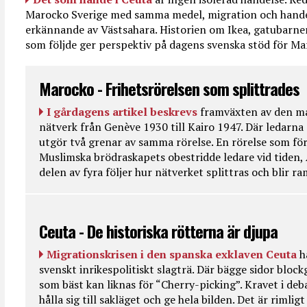
Marocko Sverige med samma medel, migration och handel
erkännande av Västsahara. Historien om Ikea, gatubarn
som följde ger perspektiv på dagens svenska stöd för 
Marocko - Frihetsrörelsen som splittrades
I gårdagens artikel beskrevs
framväxten av den ma
nätverk från Genève 1930 till Kairo 1947. Där ledarna
utgör två grenar av samma rörelse. En rörelse som fö
Muslimska brödraskapets obestridde ledare vid tiden, 
delen av fyra följer hur nätverket splittras och blir r
Ceuta - De historiska rötterna är djupa
Migrationskrisen i den spanska exklaven Ceuta
h
svenskt inrikespolitiskt slagträ. Där bägge sidor bloc
som bäst kan liknas för “Cherry-picking”. Kravet i deba
hålla sig till sakläget och ge hela bilden. Det är rimlig