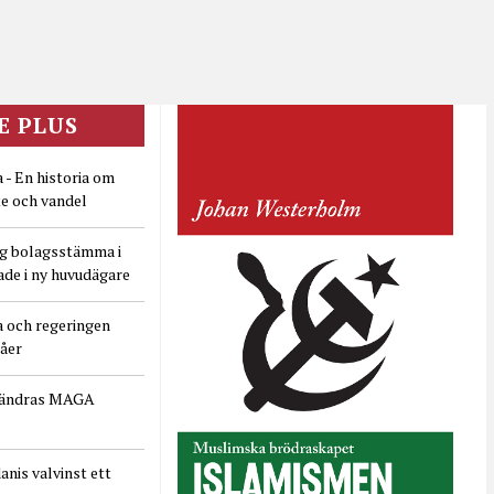
E PLUS
 - En historia om
e och vandel
ig bolagsstämma i
ade i ny huvudägare
a och regeringen
dåer
rändras MAGA
nis valvinst ett