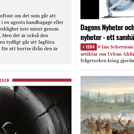
oftast om det som går att
 i en agents handbagage eller
Dagens Nyheter och
 verklighet inte minst genom
nyheter - ett samhä
. Men det är också den
n tydligt går att lagföra.
1204
Jan Scherman 
för att bortse ifrån den är
artiklar om Urban Ahl
frågetecken kring gjorda
ISEN