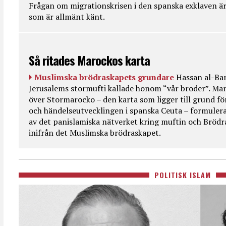
Frågan om migrationskrisen i den spanska exklaven är
som är allmänt känt.
Så ritades Marockos karta
Muslimska brödraskapets grundare
Hassan al-Ban
Jerusalems stormufti kallade honom “vår broder”. Ma
över Stormarocko – den karta som ligger till grund fö
och händelseutvecklingen i spanska Ceuta – formulera
av det panislamiska nätverket kring muftin och Bröd
inifrån det Muslimska brödraskapet.
POLITISK ISLAM