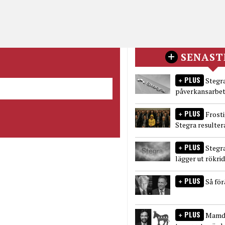
SENAST
PLUS
Stegra
påverkansarbet
PLUS
Frost
Stegra resulter
PLUS
Stegr
lägger ut rökri
PLUS
Så fö
PLUS
Mamda