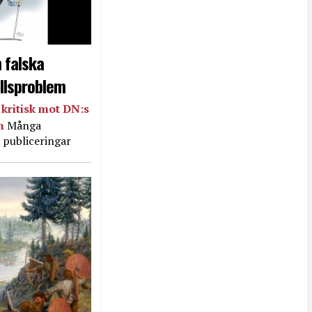
 falska
llsproblem
kritisk mot DN:s
in
Många
 publiceringar