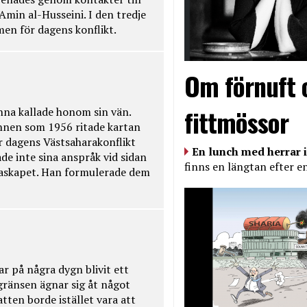
Amin al-Husseini. I den tredje
amen för dagens konflikt.
Om förnuft 
fittmössor
na kallade honom sin vän.
nnen som 1956 ritade kartan
r dagens Västsaharakonflikt
En lunch med herrar i
de inte sina anspråk vid sidan
finns en längtan efter e
raskapet. Han formulerade dem
ar på några dygn blivit ett
kgränsen ägnar sig åt något
tten borde istället vara att