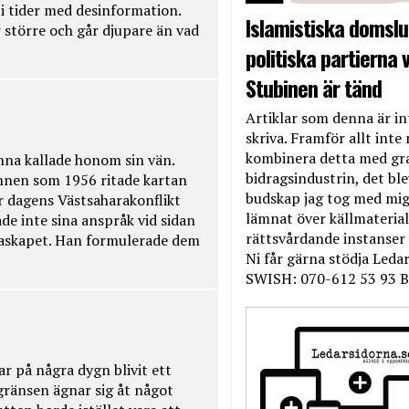
t i tider med desinformation.
Islamistiska domslut
 större och går djupare än vad
politiska partierna v
Stubinen är tänd
Artiklar som denna är int
skriva. Framför allt inte 
kombinera detta med gr
na kallade honom sin vän.
bidragsindustrin, det bl
nnen som 1956 ritade kartan
budskap jag tog med mig 
r dagens Västsaharakonflikt
lämnat över källmateriale
de inte sina anspråk vid sidan
rättsvårdande instanser
raskapet. Han formulerade dem
Ni får gärna stödja Leda
SWISH: 070-612 53 93 B
ar på några dygn blivit ett
kgränsen ägnar sig åt något