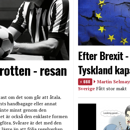
Efter Brexit 
rotten - resan
Tyskland kap
660
Martin Selmayr
Sverige
Fått stor makt
ast om det som går att åtala.
nts handbagage eller annat
et inte minst genom den
et är också den enklaste formen
agföra. Svårare är det med den
 lägre än att följa regelverken.