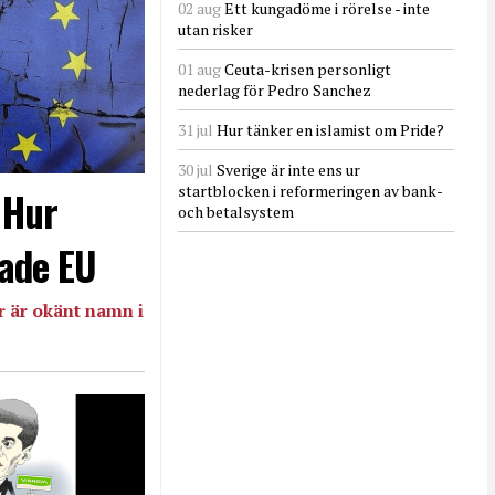
02 aug
Ett kungadöme i rörelse - inte
utan risker
01 aug
Ceuta-krisen personligt
nederlag för Pedro Sanchez
31 jul
Hur tänker en islamist om Pride?
30 jul
Sverige är inte ens ur
startblocken i reformeringen av bank-
- Hur
och betalsystem
ade EU
 är okänt namn i