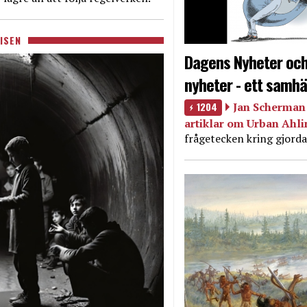
ISEN
Dagens Nyheter och
nyheter - ett samhä
1204
Jan Scherman 
artiklar om Urban Ahl
frågetecken kring gjorda