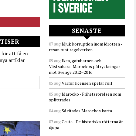
SENASTE
TISER
07 aug
Mjuk korruption inom idrotten -
resan runt regelverken
 för att få en
nya artiklar
05 aug
Ikea, gatubarnen och
Västsahara: Marockos påtryckningar
mot Sverige 2012–2016
05 aug
Varför licensen spelar roll
05 aug
Marocko - Frihetsrörelsen som
splittrades
04 aug
Så ritades Marockos karta
03 aug
Ceuta - De historiska rötterna är
djupa