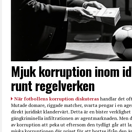
Mjuk korruption inom id
runt regelverken
När fotbollens korruption diskuteras
handlar det oft
Mutade domare, riggade matcher, svarta pengar i en age
direkt juridiskt klandervärt. Detta är en bister verkligh
gängkriminella infiltrationen av agentmarknaden. Men d
av korruption att peka ut eftersom den tydligt går att l
mjuka korruptionen där priset för att bortse ifrån den är