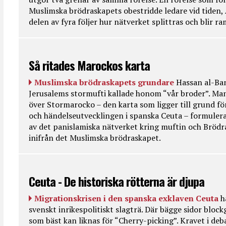
Muslimska brödraskapets obestridde ledare vid tiden, 
delen av fyra följer hur nätverket splittras och blir r
Så ritades Marockos karta
Muslimska brödraskapets grundare
Hassan al-Ban
Jerusalems stormufti kallade honom “vår broder”. Ma
över Stormarocko – den karta som ligger till grund fö
och händelseutvecklingen i spanska Ceuta – formulera
av det panislamiska nätverket kring muftin och Bröd
inifrån det Muslimska brödraskapet.
Ceuta - De historiska rötterna är djupa
Migrationskrisen i den spanska exklaven Ceuta
h
svenskt inrikespolitiskt slagträ. Där bägge sidor bloc
som bäst kan liknas för “Cherry-picking”. Kravet i deba