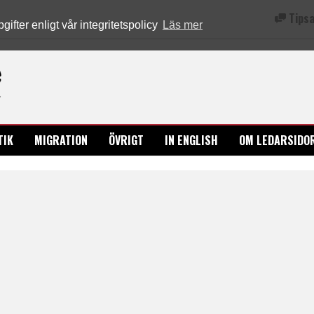
Tipsa
fter enligt vår integritetspolicy
Läs mer
Ledarsidorna.se
TIK
MIGRATION
ÖVRIGT
IN ENGLISH
OM LEDARSIDO