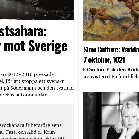
stsahara:
 mot Sverige
Slow Culture: Världa
7 oktober, 1021
Om hur Erik den Röde
edan 2012–2016 pressade
av västerut
En återblick
, för att stoppa ett svenskt
en på Södermalm och den tystnad
Marockos autonomiplan.
rockanska frihetsrörelsens
 al-Fassi och Abd el-Krim
renades genom kontakter till