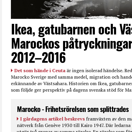
Ikea, gatubarnen och Vä
Marockos påtryckningar
2012–2016
Det som hände i Ceuta
är ingen isolerad händelse. R
Marocko Sverige med samma medel, migration och handel
erkännande av Västsahara. Historien om Ikea, gatubarn
som följde ger perspektiv på dagens svenska stöd för 
Marocko - Frihetsrörelsen som splittrades
I gårdagens artikel beskrevs
framväxten av den ma
nätverk från Genève 1930 till Kairo 1947. Där ledarna
utgör två grenar av samma rörelse. En rörelse som fö