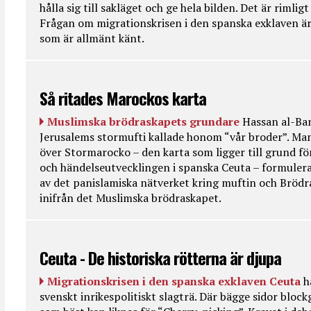
hålla sig till sakläget och ge hela bilden. Det är rimlig
Frågan om migrationskrisen i den spanska exklaven är
som är allmänt känt.
Så ritades Marockos karta
Muslimska brödraskapets grundare
Hassan al-Ban
Jerusalems stormufti kallade honom “vår broder”. Ma
över Stormarocko – den karta som ligger till grund fö
och händelseutvecklingen i spanska Ceuta – formulera
av det panislamiska nätverket kring muftin och Bröd
inifrån det Muslimska brödraskapet.
Ceuta - De historiska rötterna är djupa
Migrationskrisen i den spanska exklaven Ceuta
h
svenskt inrikespolitiskt slagträ. Där bägge sidor bloc