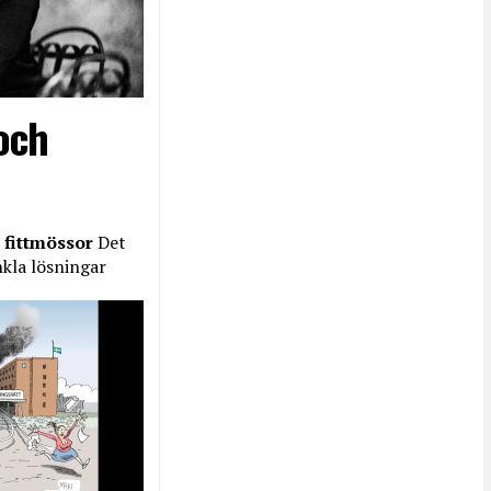
och
 fittmössor
Det
nkla lösningar