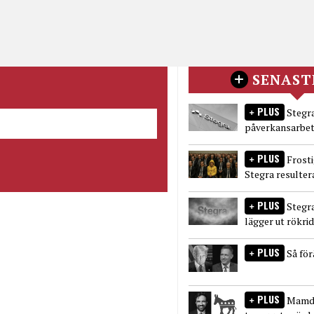
SENAST
PLUS
Stegra
påverkansarbet
PLUS
Frost
Stegra resulter
PLUS
Stegr
lägger ut rökri
PLUS
Så fö
PLUS
Mamda