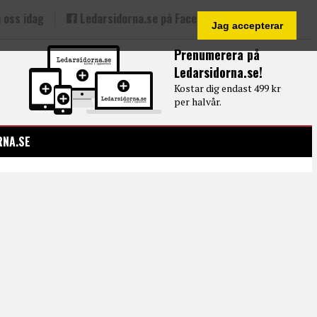
 oss idag
Ledarsidorna.se på Facebook
Jag accepterar
Prenumerera på
Ledarsidorna.se!
Kostar dig endast 499 kr
per halvår.
RNA.SE