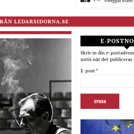
tveeggat svärd
RÅN LEDARSIDORNA.SE
E-POSTNO
Skriv in din e-postadress
notis när det publiceras 
E-post *