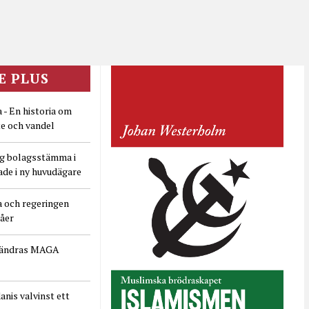
E PLUS
 - En historia om
e och vandel
ig bolagsstämma i
ade i ny huvudägare
a och regeringen
dåer
rändras MAGA
nis valvinst ett