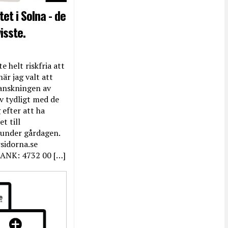
et i Solna - de
isste.
e helt riskfria att
när jag valt att
anskningen av
ev tydligt med de
efter att ha
t till
 under gårdagen.
rsidorna.se
ANK: 4732 00 […]