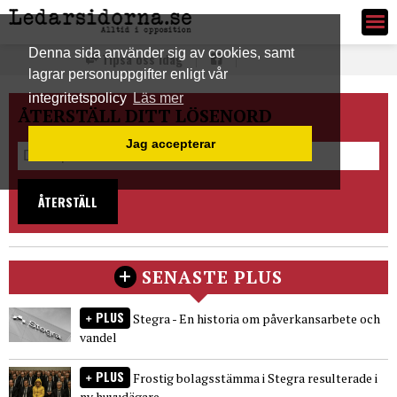
Ledarsidorna.se
Denna sida använder sig av cookies, samt
Tipsa oss idag
lagrar personuppgifter enligt vår
integritetspolicy
Läs mer
ÅTERSTÄLL DITT LÖSENORD
Jag accepterar
ÅTERSTÄLL
SENASTE PLUS
PLUS
Stegra - En historia om påverkansarbete och
vandel
PLUS
Frostig bolagsstämma i Stegra resulterade i
ny huvudägare