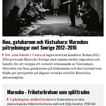
Ikea, gatubarnen och Västsahara: Marockos
påtryckningar mot Sverige 2012–2016
Det som hände i Ceuta
är ingen isolerad händelse. Redan 2012–
2016 pressade Marocko Sverige med samma medel, migration och
handel, för att stoppa ett svenskt erkännande av Västsahara.
Historien om Ikea, gatubarnen på Södermalm och den tystnad som
följde ger perspektiv på dagens svenska stöd för Marockos
autonomiplan.
Marocko - Frihetsrörelsen som splittrades
I gårdagens artikel beskrevs
framväxten av den
marockanska frihetsrörelsens nätverk från Genève 1930 till