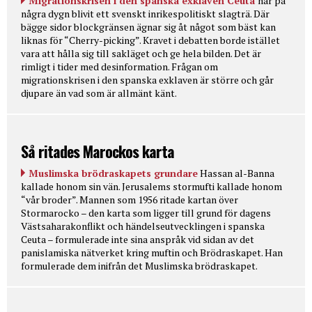
Migrationskrisen i den spanska exklaven Ceuta
har på
några dygn blivit ett svenskt inrikespolitiskt slagträ. Där
bägge sidor blockgränsen ägnar sig åt något som bäst kan
liknas för “Cherry-picking”. Kravet i debatten borde istället
vara att hålla sig till sakläget och ge hela bilden. Det är
rimligt i tider med desinformation. Frågan om
migrationskrisen i den spanska exklaven är större och går
djupare än vad som är allmänt känt.
Så ritades Marockos karta
Muslimska brödraskapets grundare
Hassan al-Banna
kallade honom sin vän. Jerusalems stormufti kallade honom
“vår broder”. Mannen som 1956 ritade kartan över
Stormarocko – den karta som ligger till grund för dagens
Västsaharakonflikt och händelseutvecklingen i spanska
Ceuta – formulerade inte sina anspråk vid sidan av det
panislamiska nätverket kring muftin och Brödraskapet. Han
formulerade dem inifrån det Muslimska brödraskapet.