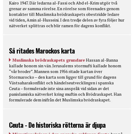
Kairo 1947. Där ledarna al-Fassi och Abd el-Krim utgör två
grenar av samma rörelse. En rörelse som förenades genom
kontakter till Muslimska brödraskapets obestridde ledare
vid tiden, Amin al-Husseini. I den tredje delen av fyra följer hur
nätverket splittras och blir ramen för dagens konflikt.
Så ritades Marockos karta
Muslimska brödraskapets grundare
Hassan al-Banna
kallade honom sin vän. Jerusalems stormufti kallade honom
“vår broder”. Mannen som 1956 ritade kartan över
Stormarocko – den karta som ligger till grund för dagens
Västsaharakonflikt och händelseutvecklingen i spanska
Ceuta – formulerade inte sina anspråk vid sidan av det
panislamiska nätverket kring muftin och Brödraskapet. Han
formulerade dem inifrån det Muslimska brödraskapet.
Ceuta - De historiska rötterna är djupa