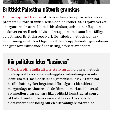
Brittiskt Palestina-nätverk granskas
En ny rapport hävdar
att fyra av fem stora pro-palestinska
protester i Storbritannien sedan den 7 oktober 2023 i själva verket
är organiserade av etablerade biståndsorganisationer. Rapporten
beskriver en reell och delvis underrapporterad samt bristfälligt
belyst fråga. Brittiska regelverk för välgörenhet och politisk
mobilisering är otillräckliga för att fånga upp hybridorganisationer
och gränsöverskridande finansiering, oavsett avsändare.
När politiken leker "business"
Northvolt, vindkraftens strukturella
olönsamhet och
utsläppsrättssystemets inbyggda snedvridningar är inte
identiska fall, men de delar en gemensam logik. Staten har
hittills haft mycket begränsad förmåga att identifiera
morgondagens vinnare och de förment marknadsbaserad
styrmedlen visar sig vara lika politiskt konstruerat som en
riktad subvention, bara svårare att se i ett system där
bidragsberoende bolag blir en allt vanligare företeelse.