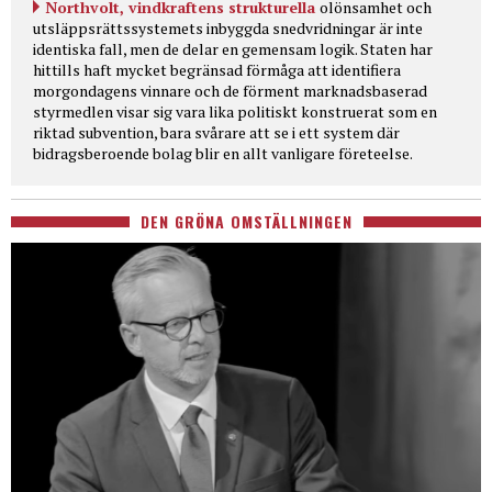
Northvolt, vindkraftens strukturella
olönsamhet och
utsläppsrättssystemets inbyggda snedvridningar är inte
identiska fall, men de delar en gemensam logik. Staten har
hittills haft mycket begränsad förmåga att identifiera
morgondagens vinnare och de förment marknadsbaserad
styrmedlen visar sig vara lika politiskt konstruerat som en
riktad subvention, bara svårare att se i ett system där
bidragsberoende bolag blir en allt vanligare företeelse.
DEN GRÖNA OMSTÄLLNINGEN