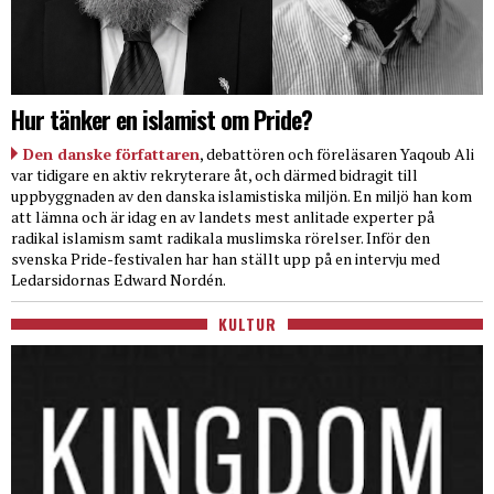
Hur tänker en islamist om Pride?
Den danske författaren
, debattören och föreläsaren Yaqoub Ali
var tidigare en aktiv rekryterare åt, och därmed bidragit till
uppbyggnaden av den danska islamistiska miljön. En miljö han kom
att lämna och är idag en av landets mest anlitade experter på
radikal islamism samt radikala muslimska rörelser. Inför den
svenska Pride-festivalen har han ställt upp på en intervju med
Ledarsidornas Edward Nordén.
KULTUR