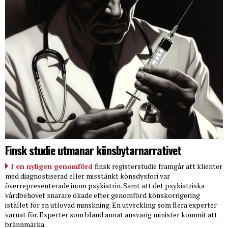
Finsk studie utmanar könsbytarnarrativet
I en nyligen genomförd
finsk registerstudie framgår att klienter
med diagnostiserad eller misstänkt könsdysfori var
överrepresenterade inom psykiatrin. Samt att det psykiatriska
vårdbehovet snarare ökade efter genomförd könskorrigering
istället för en utlovad minskning. En utveckling som flera experter
varnat för. Experter som bland annat ansvarig minister kommit att
brännmärka.