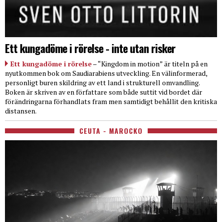
Ett kungadöme i rörelse - inte utan risker
Ett kungadöme i rörelse
– “Kingdom in motion” är titeln på en
nyutkommen bok om Saudiarabiens utveckling. En välinformerad,
personligt buren skildring av ett land i strukturell omvandling.
Boken är skriven av en författare som både suttit vid bordet där
förändringarna förhandlats fram men samtidigt behållit den kritiska
distansen.
CEUTA - MAROCKO