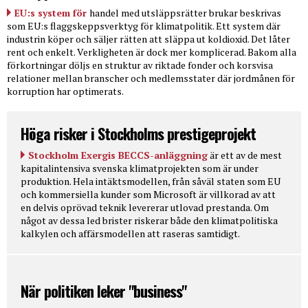
EU:s system för
handel med utsläppsrätter brukar beskrivas
som EU:s flaggskeppsverktyg för klimatpolitik. Ett system där
industrin köper och säljer rätten att släppa ut koldioxid. Det låter
rent och enkelt. Verkligheten är dock mer komplicerad. Bakom alla
förkortningar döljs en struktur av riktade fonder och korsvisa
relationer mellan branscher och medlemsstater där jordmånen för
korruption har optimerats.
Höga risker i Stockholms prestigeprojekt
Stockholm Exergis BECCS-anläggning
är ett av de mest
kapitalintensiva svenska klimatprojekten som är under
produktion. Hela intäktsmodellen, från såväl staten som EU
och kommersiella kunder som Microsoft är villkorad av att
en delvis oprövad teknik levererar utlovad prestanda. Om
något av dessa led brister riskerar både den klimatpolitiska
kalkylen och affärsmodellen att raseras samtidigt.
När politiken leker "business"