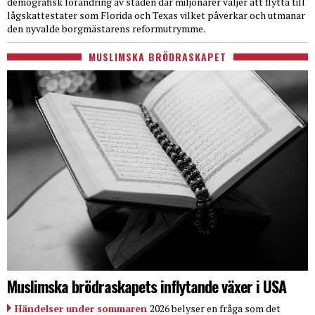
demografisk förändring av staden där miljonärer väljer att flytta till
lågskattestater som Florida och Texas vilket påverkar och utmanar
den nyvalde borgmästarens reformutrymme.
MUSLIMSKA BRÖDRASKAPET
Muslimska brödraskapets inflytande växer i USA
Händelser under sommaren
2026 belyser en fråga som det