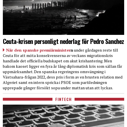
Ceuta-krisen personligt nederlag för Pedro Sanchez
När den spanske premiärminister
n
under gårdagen reste till
Ceuta för att möta konsekvenserna av veckans migrationskris
handlade det officiella budskapet om akut krishantering. Men
bakom kaoset ligger en fyra år lång diplomatisk kris som sällan får
uppmärksamhet. Den spanska regeringens omsvängning i
Västsahara-frågan 2022, dess pris i form av en brusten relation med
Algeriet samt en intern spricka i PSOE som partiledningen
upprepade gånger försökt sopa under mattan utan att lyckas.
FINTECH