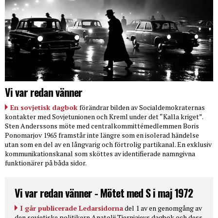
Vi var redan vänner
En sovjetisk dagbok
förändrar bilden av Socialdemokraternas
kontakter med Sovjetunionen och Kreml under det “Kalla kriget”.
Sten Anderssons möte med centralkommittémedlemmen Boris
Ponomarjov 1965 framstår inte längre som en isolerad händelse
utan som en del av en långvarig och förtrolig partikanal. En exklusiv
kommunikationskanal som sköttes av identifierade namngivna
funktionärer på båda sidor.
Vi var redan vänner - Mötet med S i maj 1972
I går publicerade Ledarsidorna
del 1 av en genomgång av
den sovjetiske politikern Anatolij Tjernjajevs dagbok och dess