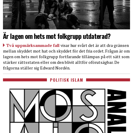
Är lagen om hets mot folkgrupp utdaterad?
Två uppmärksammade fall
visar hur svårt det är att dra gränsen
mellan skyddet mot hat och skyddet för det fria ordet. Frågan är om
lagen om hets mot folkgrupp fortfarande tillämpas på ett sätt som
stärker rättsstaten eller om den blivit alltför oförutsägbar. De
frågorna ställer sig Edward Nordén.
POLITISK ISLAM