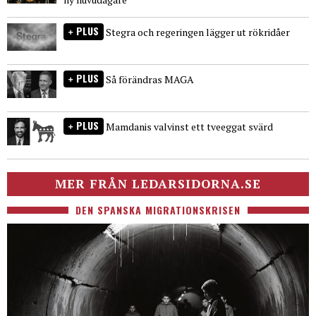
PLUS
Stegra och regeringen lägger ut rökridåer
PLUS
Så förändras MAGA
PLUS
Mamdanis valvinst ett tveeggat svärd
MER FRÅN LEDARSIDORNA.SE
DEN SPANSKA MIGRATIONSKRISEN