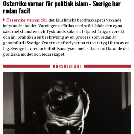
Österrike varnar för politisk islam - Sverige har
redan facit
Österrike varnar för
det Muslimska brödraskapets växande
inflytande i landet. Varningen utfärdas med stöd i både den egna
säkerhetstjänsten och Tysklands säkerhetstjänst årliga översikt
och är i praktiken en beskrivning av en process som redan är
genomförd i Sverige. Österrike efterlyser nu ett verktyg i form av en
lag. Sverige har redan hotbildsanalysen men saknar fortfarande det
politiska modet och ledarskapet.
KÖNSDYSFORI