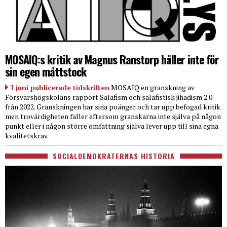
MOSAIQ:s kritik av Magnus Ranstorp håller inte för
sin egen måttstock
I juni publicerade tidskriften
MOSAIQ en granskning av
Försvarshögskolans rapport Salafism och salafistisk jihadism 2.0
från 2022. Granskningen har sina poänger och tar upp befogad kritik
men trovärdigheten faller eftersom granskarna inte själva på någon
punkt eller i någon större omfattning själva lever upp till sina egna
kvalitetskrav.
SOCIALDEMOKRATERNAS HISTORIA