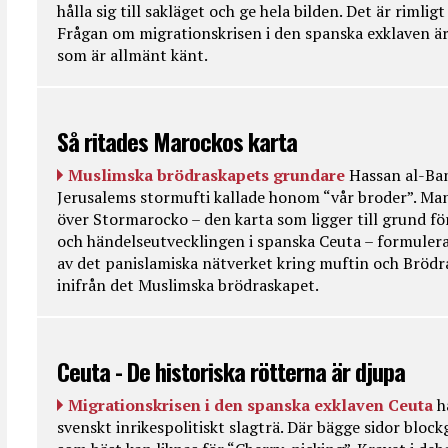
hålla sig till sakläget och ge hela bilden. Det är rimlig
Frågan om migrationskrisen i den spanska exklaven är
som är allmänt känt.
Så ritades Marockos karta
Muslimska brödraskapets grundare
Hassan al-Ban
Jerusalems stormufti kallade honom “vår broder”. Ma
över Stormarocko – den karta som ligger till grund fö
och händelseutvecklingen i spanska Ceuta – formulera
av det panislamiska nätverket kring muftin och Bröd
inifrån det Muslimska brödraskapet.
Ceuta - De historiska rötterna är djupa
Migrationskrisen i den spanska exklaven Ceuta
h
svenskt inrikespolitiskt slagträ. Där bägge sidor bloc