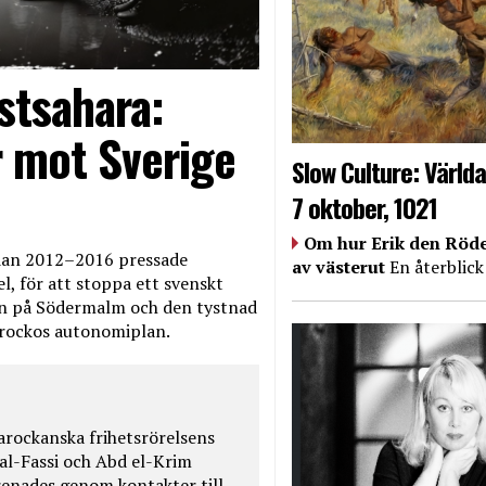
stsahara:
 mot Sverige
Slow Culture: Världa
7 oktober, 1021
Om hur Erik den Röde
edan 2012–2016 pressade
av västerut
En återblick
, för att stoppa ett svenskt
en på Södermalm och den tystnad
Marockos autonomiplan.
rockanska frihetsrörelsens
 al-Fassi och Abd el-Krim
renades genom kontakter till