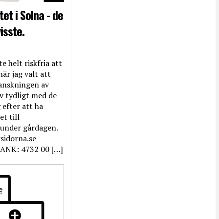
et i Solna - de
isste.
e helt riskfria att
när jag valt att
anskningen av
ev tydligt med de
efter att ha
t till
 under gårdagen.
rsidorna.se
ANK: 4732 00 […]