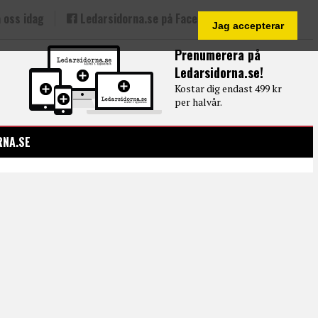
 oss idag
Ledarsidorna.se på Facebook
Jag accepterar
Prenumerera på
Ledarsidorna.se!
Kostar dig endast 499 kr
per halvår.
RNA.SE