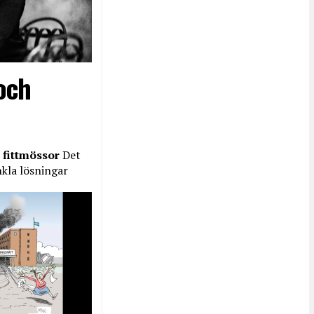
och
 fittmössor
Det
nkla lösningar