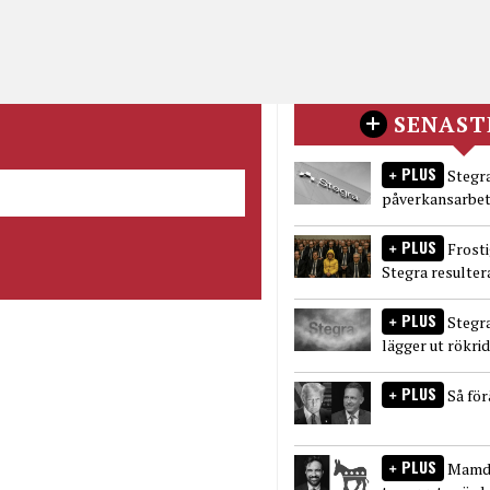
SENAST
PLUS
Stegra
påverkansarbet
PLUS
Frost
Stegra resulter
PLUS
Stegr
lägger ut rökri
PLUS
Så fö
PLUS
Mamda