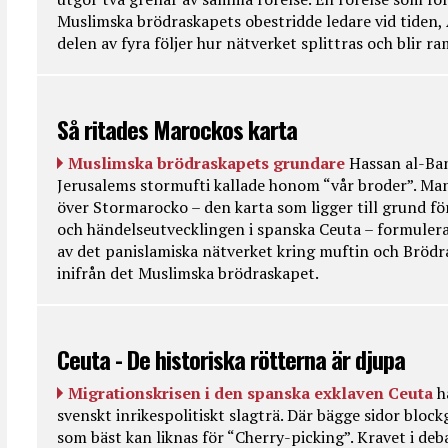
Muslimska brödraskapets obestridde ledare vid tiden, 
delen av fyra följer hur nätverket splittras och blir r
Så ritades Marockos karta
Muslimska brödraskapets grundare
Hassan al-Ban
Jerusalems stormufti kallade honom “vår broder”. Ma
över Stormarocko – den karta som ligger till grund fö
och händelseutvecklingen i spanska Ceuta – formulera
av det panislamiska nätverket kring muftin och Bröd
inifrån det Muslimska brödraskapet.
Ceuta - De historiska rötterna är djupa
Migrationskrisen i den spanska exklaven Ceuta
h
svenskt inrikespolitiskt slagträ. Där bägge sidor bloc
som bäst kan liknas för “Cherry-picking”. Kravet i deba