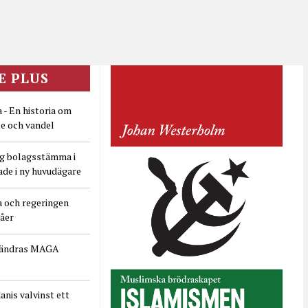
E PLUS
 - En historia om
e och vandel
ig bolagsstämma i
ade i ny huvudägare
a och regeringen
dåer
rändras MAGA
nis valvinst ett