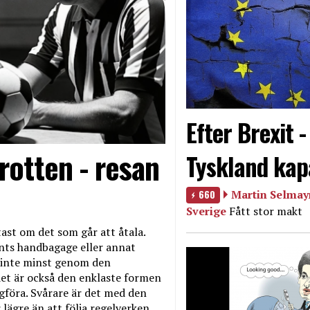
Efter Brexit 
rotten - resan
Tyskland kap
660
Martin Selmayr
Sverige
Fått stor makt
ast om det som går att åtala.
nts handbagage eller annat
et inte minst genom den
et är också den enklaste formen
agföra. Svårare är det med den
 lägre än att följa regelverken.