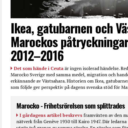
Ikea, gatubarnen och Vä
Marockos påtryckningar
2012–2016
Det som hände i Ceuta
är ingen isolerad händelse. R
Marocko Sverige med samma medel, migration och handel
erkännande av Västsahara. Historien om Ikea, gatubarn
som följde ger perspektiv på dagens svenska stöd för 
Marocko - Frihetsrörelsen som splittrades
I gårdagens artikel beskrevs
framväxten av den ma
nätverk från Genève 1930 till Kairo 1947. Där ledarna
utgör två grenar av samma rörelse. En rörelse som fö