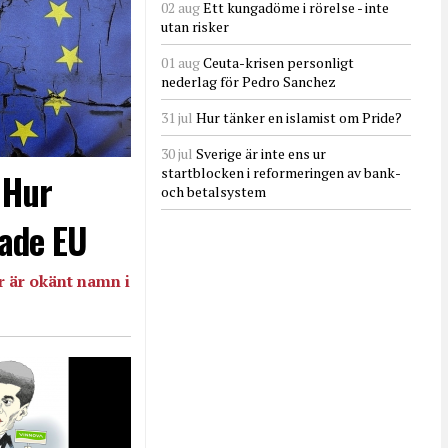
02 aug
Ett kungadöme i rörelse - inte
utan risker
01 aug
Ceuta-krisen personligt
nederlag för Pedro Sanchez
31 jul
Hur tänker en islamist om Pride?
30 jul
Sverige är inte ens ur
startblocken i reformeringen av bank-
- Hur
och betalsystem
ade EU
 är okänt namn i