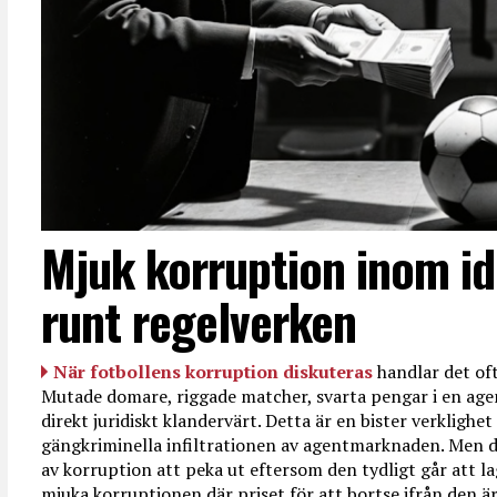
Mjuk korruption inom id
runt regelverken
När fotbollens korruption diskuteras
handlar det oft
Mutade domare, riggade matcher, svarta pengar i en age
direkt juridiskt klandervärt. Detta är en bister verkligh
gängkriminella infiltrationen av agentmarknaden. Men d
av korruption att peka ut eftersom den tydligt går att l
mjuka korruptionen där priset för att bortse ifrån den är