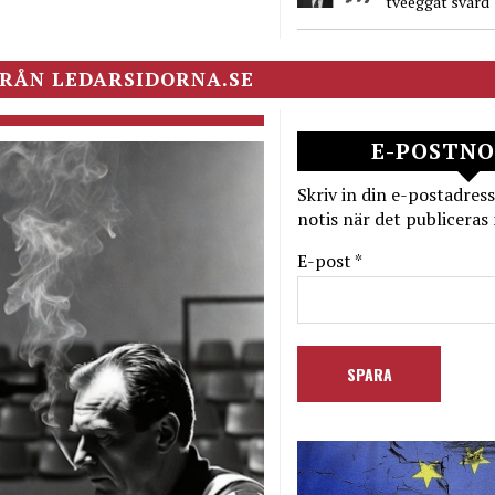
tveeggat svärd
RÅN LEDARSIDORNA.SE
E-POSTNO
Skriv in din e-postadress
notis när det publiceras 
E-post *