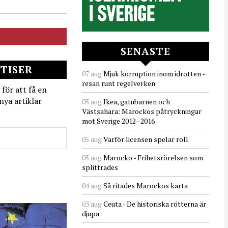
SENASTE
TISER
07 aug
Mjuk korruption inom idrotten -
resan runt regelverken
 för att få en
nya artiklar
05 aug
Ikea, gatubarnen och
Västsahara: Marockos påtryckningar
mot Sverige 2012–2016
05 aug
Varför licensen spelar roll
05 aug
Marocko - Frihetsrörelsen som
splittrades
04 aug
Så ritades Marockos karta
03 aug
Ceuta - De historiska rötterna är
djupa