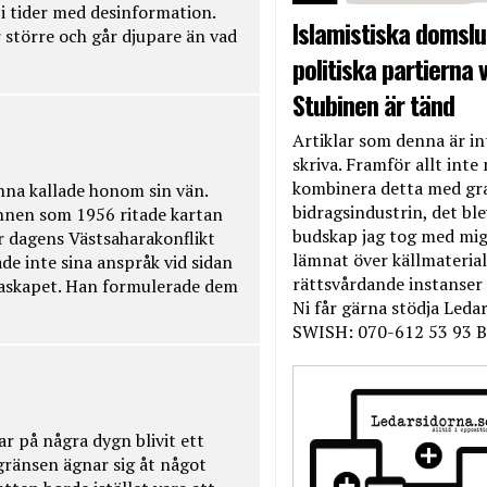
t i tider med desinformation.
Islamistiska domslut
 större och går djupare än vad
politiska partierna v
Stubinen är tänd
Artiklar som denna är int
skriva. Framför allt inte 
kombinera detta med gr
na kallade honom sin vän.
bidragsindustrin, det bl
nnen som 1956 ritade kartan
budskap jag tog med mig 
r dagens Västsaharakonflikt
lämnat över källmateriale
de inte sina anspråk vid sidan
rättsvårdande instanser
raskapet. Han formulerade dem
Ni får gärna stödja Leda
SWISH: 070-612 53 93 B
ar på några dygn blivit ett
kgränsen ägnar sig åt något