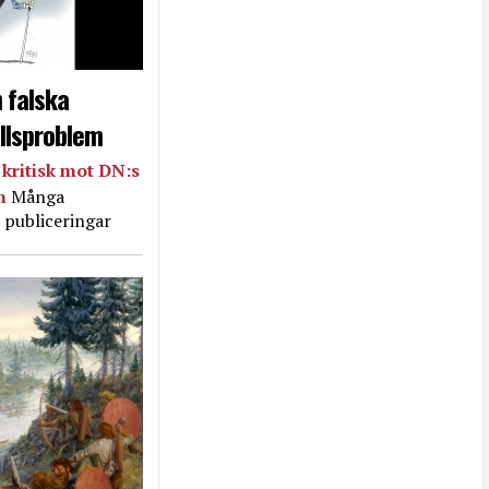
 falska
llsproblem
kritisk mot DN:s
in
Många
 publiceringar