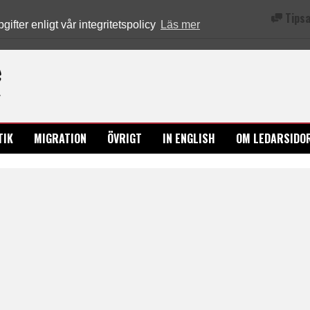
Tipsa
fter enligt vår integritetspolicy
Läs mer
Ledarsidorna.se
TIK
MIGRATION
ÖVRIGT
IN ENGLISH
OM LEDARSIDO