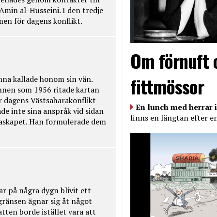
Amin al-Husseini. I den tredje
amen för dagens konflikt.
Om förnuft 
fittmössor
na kallade honom sin vän.
nnen som 1956 ritade kartan
r dagens Västsaharakonflikt
En lunch med herrar i
de inte sina anspråk vid sidan
finns en längtan efter e
raskapet. Han formulerade dem
ar på några dygn blivit ett
kgränsen ägnar sig åt något
tten borde istället vara att