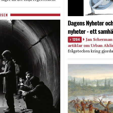
ISEN
Dagens Nyheter och
nyheter - ett samhä
1204
Jan Scherman 
artiklar om Urban Ahl
frågetecken kring gjorda