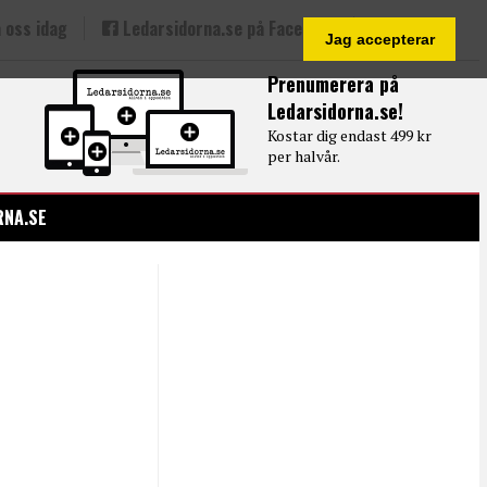
 oss idag
Ledarsidorna.se på Facebook
Jag accepterar
Prenumerera på
Ledarsidorna.se!
Kostar dig endast 499 kr
per halvår.
RNA.SE