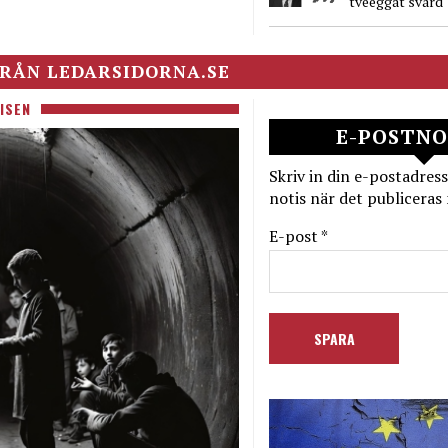
tveeggat svärd
RÅN LEDARSIDORNA.SE
ISEN
E-POSTNO
Skriv in din e-postadress
notis när det publiceras 
E-post *