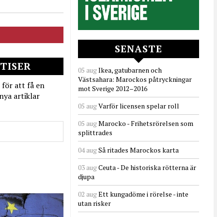
SENASTE
TISER
05 aug
Ikea, gatubarnen och
Västsahara: Marockos påtryckningar
 för att få en
mot Sverige 2012–2016
nya artiklar
05 aug
Varför licensen spelar roll
05 aug
Marocko - Frihetsrörelsen som
splittrades
04 aug
Så ritades Marockos karta
03 aug
Ceuta - De historiska rötterna är
djupa
02 aug
Ett kungadöme i rörelse - inte
utan risker