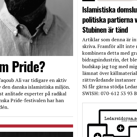
Islamistiska domslut
politiska partierna v
Stubinen är tänd
Artiklar som denna är int
skriva. Framför allt inte 
kombinera detta med gr
bidragsindustrin, det bl
om Pride?
budskap jag tog med mig 
lämnat över källmateriale
rättsvårdande instanser
aqoub Ali var tidigare en aktiv
Ni får gärna stödja Leda
 den danska islamistiska miljön.
SWISH: 070-612 53 93 B
t anlitade experter på radikal
nska Pride-festivalen har han
dén.