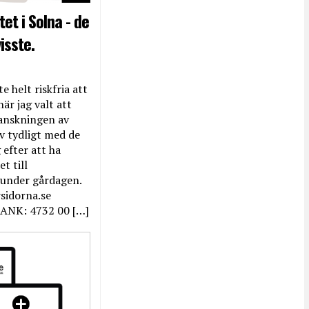
et i Solna - de
isste.
e helt riskfria att
när jag valt att
anskningen av
ev tydligt med de
efter att ha
t till
 under gårdagen.
rsidorna.se
ANK: 4732 00 […]