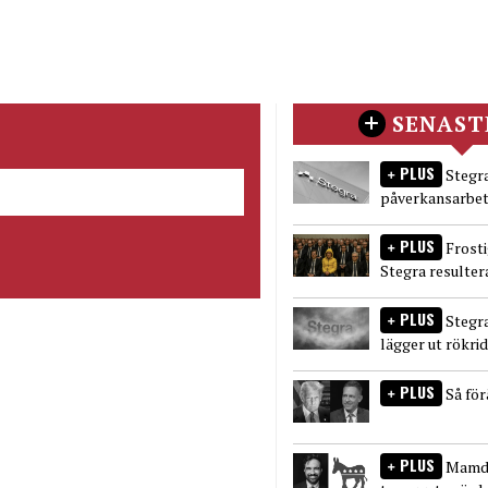
SENAST
PLUS
Stegra
påverkansarbet
PLUS
Frost
Stegra resulter
PLUS
Stegr
lägger ut rökri
PLUS
Så fö
PLUS
Mamda