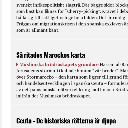
svenskt inrikespolitiskt slagträ. Där bägge sidor bloc
som bäst kan liknas för “Cherry-picking”. Kravet i deba
hålla sig till sakläget och ge hela bilden. Det är rimlig
Frågan om migrationskrisen i den spanska exklaven är
som är allmänt känt.
Så ritades Marockos karta
Muslimska brödraskapets grundare
Hassan al-Ban
Jerusalems stormufti kallade honom “vår broder”. Ma
över Stormarocko – den karta som ligger till grund fö
och händelseutvecklingen i spanska Ceuta – formulera
av det panislamiska nätverket kring muftin och Bröd
inifrån det Muslimska brödraskapet.
Ceuta - De historiska rötterna är djupa