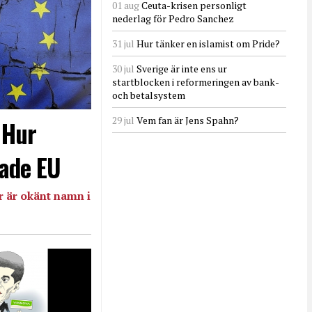
01 aug
Ceuta-krisen personligt
nederlag för Pedro Sanchez
31 jul
Hur tänker en islamist om Pride?
30 jul
Sverige är inte ens ur
startblocken i reformeringen av bank-
och betalsystem
29 jul
Vem fan är Jens Spahn?
- Hur
ade EU
 är okänt namn i