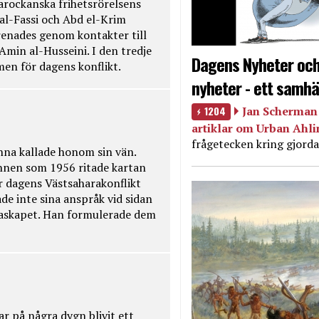
rockanska frihetsrörelsens
 al-Fassi och Abd el-Krim
renades genom kontakter till
Amin al-Husseini. I den tredje
Dagens Nyheter och
amen för dagens konflikt.
nyheter - ett samhä
1204
Jan Scherman 
artiklar om Urban Ahl
frågetecken kring gjorda
na kallade honom sin vän.
nnen som 1956 ritade kartan
r dagens Västsaharakonflikt
de inte sina anspråk vid sidan
raskapet. Han formulerade dem
ar på några dygn blivit ett