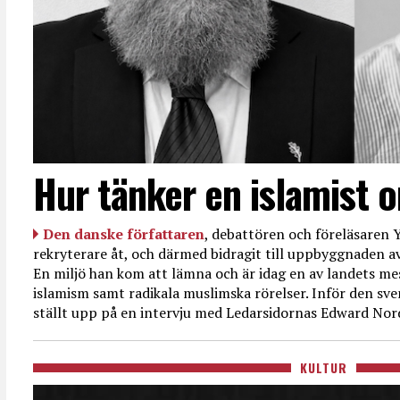
Hur tänker en islamist 
Den danske författaren
, debattören och föreläsaren Y
rekryterare åt, och därmed bidragit till uppbyggnaden av
En miljö han kom att lämna och är idag en av landets mes
islamism samt radikala muslimska rörelser. Inför den sve
ställt upp på en intervju med Ledarsidornas Edward Nor
KULTUR