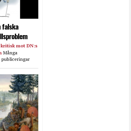
 falska
llsproblem
kritisk mot DN:s
in
Många
 publiceringar