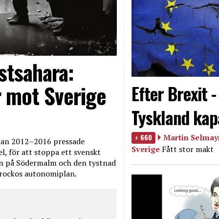
stsahara:
 mot Sverige
Efter Brexit 
Tyskland kap
660
Martin Selmayr
edan 2012–2016 pressade
Sverige
Fått stor makt
, för att stoppa ett svenskt
en på Södermalm och den tystnad
Marockos autonomiplan.