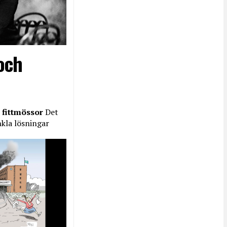
och
 fittmössor
Det
nkla lösningar