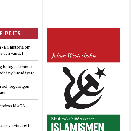
E PLUS
 - En historia om
e och vandel
ig bolagsstämma i
ade i ny huvudägare
a och regeringen
dåer
rändras MAGA
nis valvinst ett