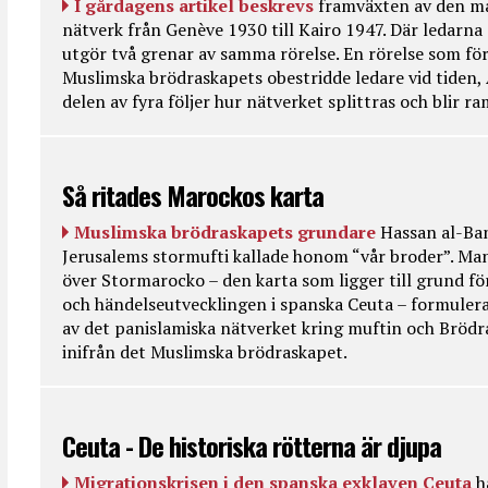
I gårdagens artikel beskrevs
framväxten av den ma
nätverk från Genève 1930 till Kairo 1947. Där ledarna
utgör två grenar av samma rörelse. En rörelse som fö
Muslimska brödraskapets obestridde ledare vid tiden, 
delen av fyra följer hur nätverket splittras och blir r
Så ritades Marockos karta
Muslimska brödraskapets grundare
Hassan al-Ban
Jerusalems stormufti kallade honom “vår broder”. Ma
över Stormarocko – den karta som ligger till grund fö
och händelseutvecklingen i spanska Ceuta – formulera
av det panislamiska nätverket kring muftin och Bröd
inifrån det Muslimska brödraskapet.
Ceuta - De historiska rötterna är djupa
Migrationskrisen i den spanska exklaven Ceuta
h