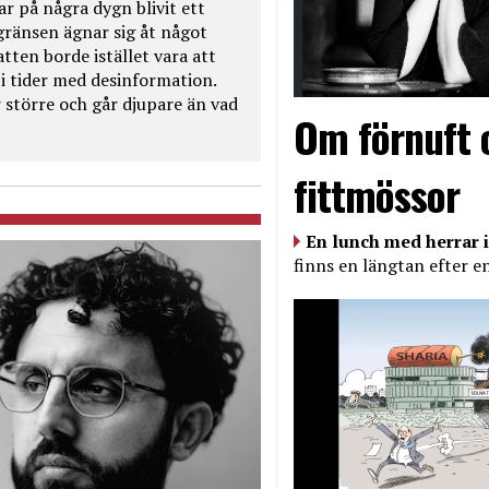
ar på några dygn blivit ett
kgränsen ägnar sig åt något
tten borde istället vara att
t i tider med desinformation.
 större och går djupare än vad
Om förnuft 
fittmössor
En lunch med herrar i
finns en längtan efter e