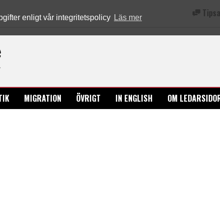
Tipsa
fter enligt vår integritetspolicy
Läs mer
Ledarsidorna.se
TIK
MIGRATION
ÖVRIGT
IN ENGLISH
OM LEDARSIDO