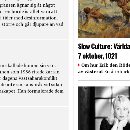
kgränsen ägnar sig åt något
tten borde istället vara att
t i tider med desinformation.
 större och går djupare än vad
Slow Culture: Världa
7 oktober, 1021
Om hur Erik den Röde
na kallade honom sin vän.
av västerut
En återblick
nnen som 1956 ritade kartan
r dagens Västsaharakonflikt
de inte sina anspråk vid sidan
raskapet. Han formulerade dem