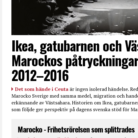
Ikea, gatubarnen och Vä
Marockos påtryckningar
2012–2016
Det som hände i Ceuta
är ingen isolerad händelse. R
Marocko Sverige med samma medel, migration och handel
erkännande av Västsahara. Historien om Ikea, gatubarn
som följde ger perspektiv på dagens svenska stöd för 
Marocko - Frihetsrörelsen som splittrades