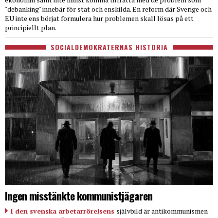
"debanking" innebär för stat och enskilda. En reform där Sverige och
EU inte ens börjat formulera hur problemen skall lösas på ett
principiellt plan.
SOCIALDEMOKRATERNAS HISTORIA
Ingen misstänkte kommunistjägaren
I den svenska arbetarrörelsens
självbild är antikommunismen