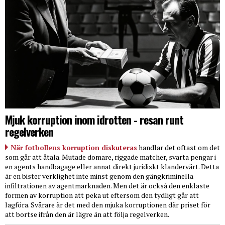
Mjuk korruption inom idrotten - resan runt
regelverken
När fotbollens korruption diskuteras
handlar det oftast om det
som går att åtala. Mutade domare, riggade matcher, svarta pengar i
en agents handbagage eller annat direkt juridiskt klandervärt. Detta
är en bister verklighet inte minst genom den gängkriminella
infiltrationen av agentmarknaden. Men det är också den enklaste
formen av korruption att peka ut eftersom den tydligt går att
lagföra. Svårare är det med den mjuka korruptionen där priset för
att bortse ifrån den är lägre än att följa regelverken.