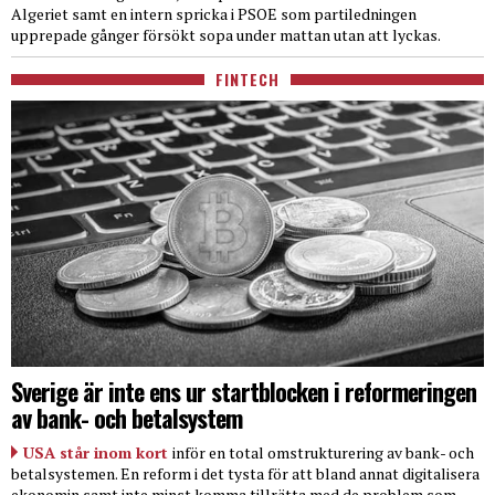
Algeriet samt en intern spricka i PSOE som partiledningen
upprepade gånger försökt sopa under mattan utan att lyckas.
FINTECH
Sverige är inte ens ur startblocken i reformeringen
av bank- och betalsystem
USA står inom kort
inför en total omstrukturering av bank- och
betalsystemen. En reform i det tysta för att bland annat digitalisera
ekonomin samt inte minst komma tillrätta med de problem som