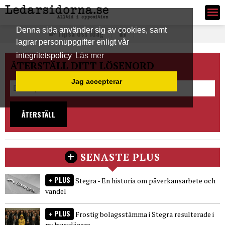
Ledarsidorna.se
Denna sida använder sig av cookies, samt
Tipsa oss idag
lagrar personuppgifter enligt vår
integritetspolicy
Läs mer
ÅTERSTÄLL DITT LÖSENORD
Jag accepterar
ÅTERSTÄLL
SENASTE PLUS
PLUS
Stegra - En historia om påverkansarbete och
vandel
PLUS
Frostig bolagsstämma i Stegra resulterade i
ny huvudägare