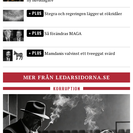
PLUS
Stegra och regeringen lägger ut rökridåer
PLUS
Så förändras MAGA
PLUS
Mamdanis valvinst ett tveeggat svärd
MER FRÅN LEDARSIDORNA.SE
KORRUPTION