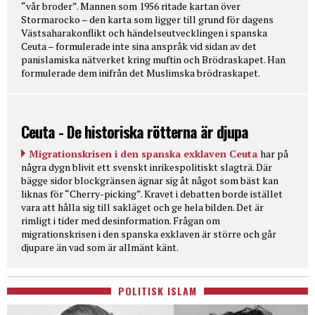
“vår broder”. Mannen som 1956 ritade kartan över
Stormarocko – den karta som ligger till grund för dagens
Västsaharakonflikt och händelseutvecklingen i spanska
Ceuta – formulerade inte sina anspråk vid sidan av det
panislamiska nätverket kring muftin och Brödraskapet. Han
formulerade dem inifrån det Muslimska brödraskapet.
Ceuta - De historiska rötterna är djupa
Migrationskrisen i den spanska exklaven Ceuta
har på
några dygn blivit ett svenskt inrikespolitiskt slagträ. Där
bägge sidor blockgränsen ägnar sig åt något som bäst kan
liknas för “Cherry-picking”. Kravet i debatten borde istället
vara att hålla sig till sakläget och ge hela bilden. Det är
rimligt i tider med desinformation. Frågan om
migrationskrisen i den spanska exklaven är större och går
djupare än vad som är allmänt känt.
POLITISK ISLAM