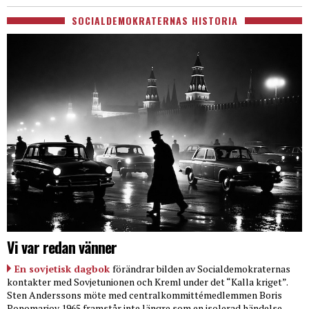
SOCIALDEMOKRATERNAS HISTORIA
Vi var redan vänner
En sovjetisk dagbok
förändrar bilden av Socialdemokraternas
kontakter med Sovjetunionen och Kreml under det “Kalla kriget”.
Sten Anderssons möte med centralkommittémedlemmen Boris
Ponomarjov 1965 framstår inte längre som en isolerad händelse