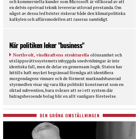
och kommersiella kunder som Microsoft är villkorad av att
en delvis oprövad teknik levererar utlovad prestanda. Om
något av dessa led brister riskerar både den klimatpolitiska
kalkylen och affärsmodellen att raseras samtidigt.
När politiken leker "business"
Northvolt, vindkraftens strukturella
olönsamhet och
utsläppsrättssystemets inbyggda snedvridningar är inte
identiska fall, men de delar en gemensam logik. Staten har
hittills haft mycket begränsad förmåga att identifiera
morgondagens vinnare och de förment marknadsbaserad
styrmedlen visar sig vara lika politiskt konstruerat som en
riktad subvention, bara svårare att se i ett system där
bidragsberoende bolag blir en allt vanligare företeelse.
DEN GRÖNA OMSTÄLLNINGEN