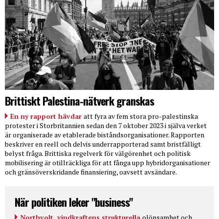
Brittiskt Palestina-nätverk granskas
En ny rapport hävdar
att fyra av fem stora pro-palestinska
protester i Storbritannien sedan den 7 oktober 2023 i själva verket
är organiserade av etablerade biståndsorganisationer. Rapporten
beskriver en reell och delvis underrapporterad samt bristfälligt
belyst fråga. Brittiska regelverk för välgörenhet och politisk
mobilisering är otillräckliga för att fånga upp hybridorganisationer
och gränsöverskridande finansiering, oavsett avsändare.
När politiken leker "business"
Northvolt, vindkraftens strukturella
olönsamhet och