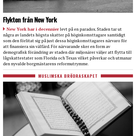
Flykten från New York
New York har i decennier
levt på en paradox. Staden tar ut
några av landets högsta skatter på höginkomsttagare samtidigt
som den förlitat sig på just dessa höginkomsttagares närvaro för
att finansiera sin välfärd. För närvarande sker en form av
demografisk förändring av staden där miljonärer väljer att flytta till
lågskattestater som Florida och Texas vilket påverkar och utmanar
den nyvalde borgmästarens reformutrymme.
MUSLIMSKA BRÖDRASKAPET