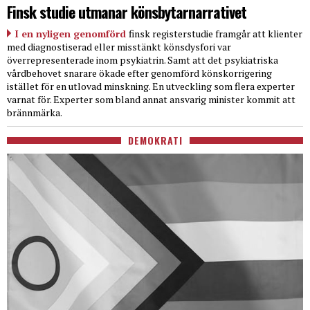
Finsk studie utmanar könsbytarnarrativet
I en nyligen genomförd
finsk registerstudie framgår att klienter
med diagnostiserad eller misstänkt könsdysfori var
överrepresenterade inom psykiatrin. Samt att det psykiatriska
vårdbehovet snarare ökade efter genomförd könskorrigering
istället för en utlovad minskning. En utveckling som flera experter
varnat för. Experter som bland annat ansvarig minister kommit att
brännmärka.
DEMOKRATI