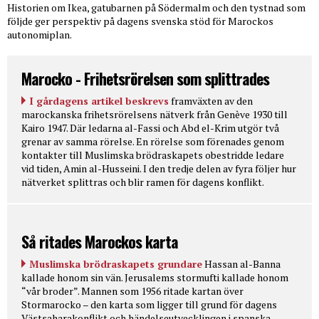
Historien om Ikea, gatubarnen på Södermalm och den tystnad som
följde ger perspektiv på dagens svenska stöd för Marockos
autonomiplan.
Marocko - Frihetsrörelsen som splittrades
I gårdagens artikel beskrevs
framväxten av den
marockanska frihetsrörelsens nätverk från Genève 1930 till
Kairo 1947. Där ledarna al-Fassi och Abd el-Krim utgör två
grenar av samma rörelse. En rörelse som förenades genom
kontakter till Muslimska brödraskapets obestridde ledare
vid tiden, Amin al-Husseini. I den tredje delen av fyra följer hur
nätverket splittras och blir ramen för dagens konflikt.
Så ritades Marockos karta
Muslimska brödraskapets grundare
Hassan al-Banna
kallade honom sin vän. Jerusalems stormufti kallade honom
“vår broder”. Mannen som 1956 ritade kartan över
Stormarocko – den karta som ligger till grund för dagens
Västsaharakonflikt och händelseutvecklingen i spanska