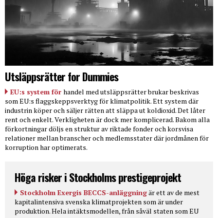
Utsläppsrätter for Dummies
EU:s system för
handel med utsläppsrätter brukar beskrivas
som EU:s flaggskeppsverktyg för klimatpolitik. Ett system där
industrin köper och säljer rätten att släppa ut koldioxid. Det låter
rent och enkelt. Verkligheten är dock mer komplicerad. Bakom alla
förkortningar döljs en struktur av riktade fonder och korsvisa
relationer mellan branscher och medlemsstater där jordmånen för
korruption har optimerats.
Höga risker i Stockholms prestigeprojekt
Stockholm Exergis BECCS-anläggning
är ett av de mest
kapitalintensiva svenska klimatprojekten som är under
produktion. Hela intäktsmodellen, från såväl staten som EU