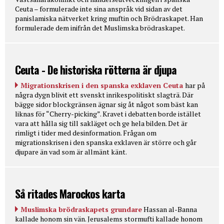
Ceuta – formulerade inte sina anspråk vid sidan av det
panislamiska nätverket kring muftin och Brödraskapet. Han
formulerade dem inifrån det Muslimska brödraskapet.
Ceuta - De historiska rötterna är djupa
Migrationskrisen i den spanska exklaven Ceuta
har på
några dygn blivit ett svenskt inrikespolitiskt slagträ. Där
bägge sidor blockgränsen ägnar sig åt något som bäst kan
liknas för “Cherry-picking”. Kravet i debatten borde istället
vara att hålla sig till sakläget och ge hela bilden. Det är
rimligt i tider med desinformation. Frågan om
migrationskrisen i den spanska exklaven är större och går
djupare än vad som är allmänt känt.
Så ritades Marockos karta
Muslimska brödraskapets grundare
Hassan al-Banna
kallade honom sin vän. Jerusalems stormufti kallade honom