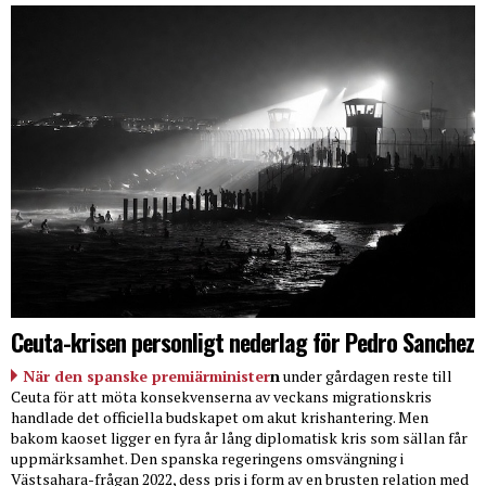
Ceuta-krisen personligt nederlag för Pedro Sanchez
När den spanske premiärminister
n
under gårdagen reste till
Ceuta för att möta konsekvenserna av veckans migrationskris
handlade det officiella budskapet om akut krishantering. Men
bakom kaoset ligger en fyra år lång diplomatisk kris som sällan får
uppmärksamhet. Den spanska regeringens omsvängning i
Västsahara-frågan 2022, dess pris i form av en brusten relation med