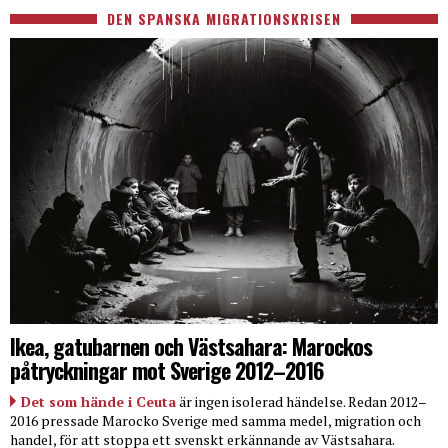
DEN SPANSKA MIGRATIONSKRISEN
Ikea, gatubarnen och Västsahara: Marockos
påtryckningar mot Sverige 2012–2016
Det som hände i Ceuta
är ingen isolerad händelse. Redan 2012–
2016 pressade Marocko Sverige med samma medel, migration och
handel, för att stoppa ett svenskt erkännande av Västsahara.