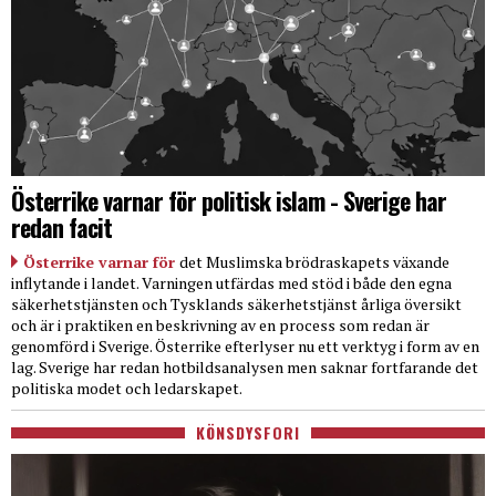
Österrike varnar för politisk islam - Sverige har
redan facit
Österrike varnar för
det Muslimska brödraskapets växande
inflytande i landet. Varningen utfärdas med stöd i både den egna
säkerhetstjänsten och Tysklands säkerhetstjänst årliga översikt
och är i praktiken en beskrivning av en process som redan är
genomförd i Sverige. Österrike efterlyser nu ett verktyg i form av en
lag. Sverige har redan hotbildsanalysen men saknar fortfarande det
politiska modet och ledarskapet.
KÖNSDYSFORI