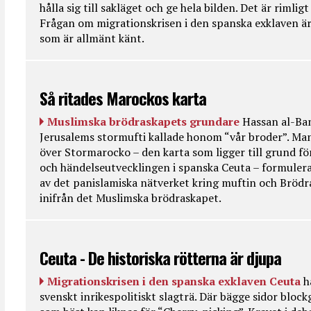
hålla sig till sakläget och ge hela bilden. Det är rimlig
Frågan om migrationskrisen i den spanska exklaven är
som är allmänt känt.
Så ritades Marockos karta
Muslimska brödraskapets grundare
Hassan al-Ban
Jerusalems stormufti kallade honom “vår broder”. Ma
över Stormarocko – den karta som ligger till grund fö
och händelseutvecklingen i spanska Ceuta – formulera
av det panislamiska nätverket kring muftin och Bröd
inifrån det Muslimska brödraskapet.
Ceuta - De historiska rötterna är djupa
Migrationskrisen i den spanska exklaven Ceuta
h
svenskt inrikespolitiskt slagträ. Där bägge sidor bloc