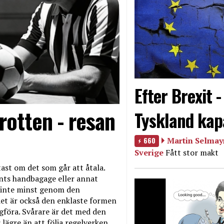
Efter Brexit 
rotten - resan
Tyskland kap
660
Martin Selmayr
Sverige
Fått stor makt
ast om det som går att åtala.
nts handbagage eller annat
et inte minst genom den
et är också den enklaste formen
agföra. Svårare är det med den
 lägre än att följa regelverken.