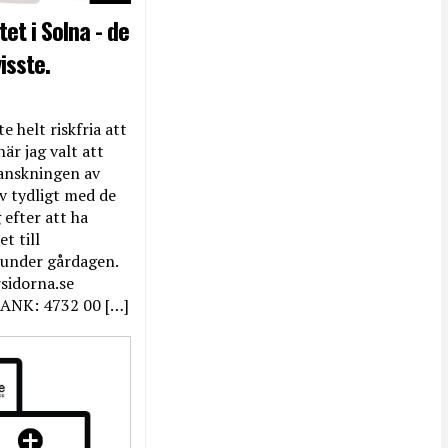
et i Solna - de
isste.
e helt riskfria att
när jag valt att
anskningen av
ev tydligt med de
efter att ha
t till
 under gårdagen.
rsidorna.se
ANK: 4732 00 […]