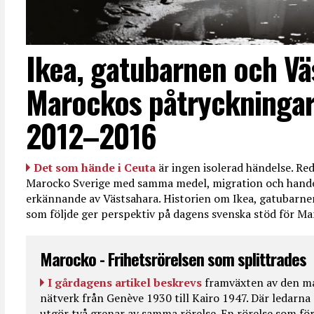
Ikea, gatubarnen och Vä
Marockos påtryckningar
2012–2016
Det som hände i Ceuta
är ingen isolerad händelse. R
Marocko Sverige med samma medel, migration och handel
erkännande av Västsahara. Historien om Ikea, gatubarn
som följde ger perspektiv på dagens svenska stöd för 
Marocko - Frihetsrörelsen som splittrades
I gårdagens artikel beskrevs
framväxten av den ma
nätverk från Genève 1930 till Kairo 1947. Där ledarna
utgör två grenar av samma rörelse. En rörelse som fö