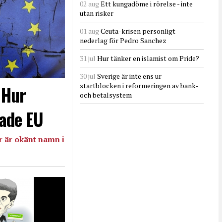
02 aug
Ett kungadöme i rörelse - inte
utan risker
01 aug
Ceuta-krisen personligt
nederlag för Pedro Sanchez
31 jul
Hur tänker en islamist om Pride?
30 jul
Sverige är inte ens ur
startblocken i reformeringen av bank-
- Hur
och betalsystem
ade EU
 är okänt namn i