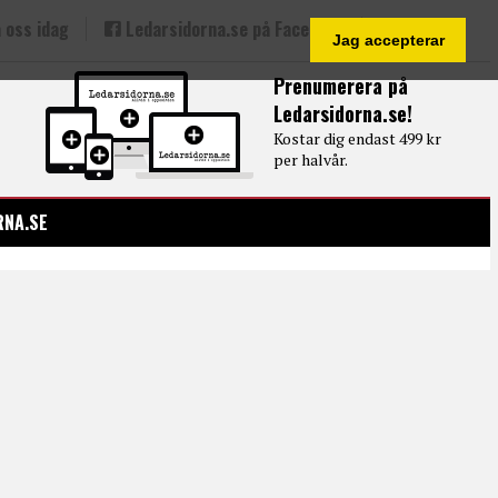
 oss idag
Ledarsidorna.se på Facebook
Jag accepterar
Prenumerera på
Ledarsidorna.se!
Kostar dig endast 499 kr
per halvår.
RNA.SE