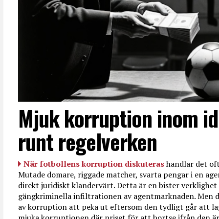
Mjuk korruption inom id
runt regelverken
När fotbollens korruption diskuteras
handlar det oft
Mutade domare, riggade matcher, svarta pengar i en age
direkt juridiskt klandervärt. Detta är en bister verkligh
gängkriminella infiltrationen av agentmarknaden. Men d
av korruption att peka ut eftersom den tydligt går att l
mjuka korruptionen där priset för att bortse ifrån den är