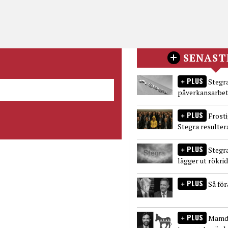
SENAST
PLUS
Stegra
påverkansarbet
PLUS
Frost
Stegra resulter
PLUS
Stegr
lägger ut rökri
PLUS
Så fö
PLUS
Mamda