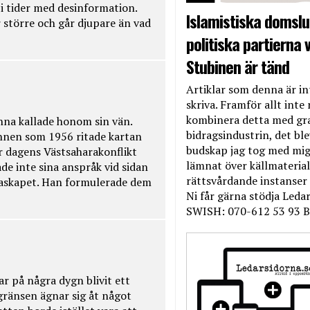
t i tider med desinformation.
Islamistiska domslut
 större och går djupare än vad
politiska partierna v
Stubinen är tänd
Artiklar som denna är int
skriva. Framför allt inte 
kombinera detta med gr
na kallade honom sin vän.
bidragsindustrin, det bl
nnen som 1956 ritade kartan
budskap jag tog med mig 
r dagens Västsaharakonflikt
lämnat över källmateriale
de inte sina anspråk vid sidan
rättsvårdande instanser
raskapet. Han formulerade dem
Ni får gärna stödja Leda
SWISH: 070-612 53 93 B
ar på några dygn blivit ett
kgränsen ägnar sig åt något