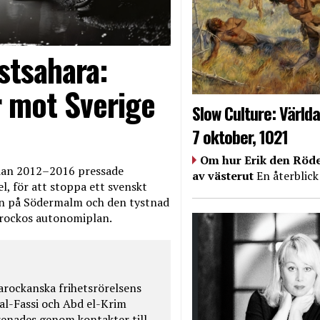
stsahara:
 mot Sverige
Slow Culture: Världa
7 oktober, 1021
Om hur Erik den Röde
edan 2012–2016 pressade
av västerut
En återblick
, för att stoppa ett svenskt
en på Södermalm och den tystnad
Marockos autonomiplan.
rockanska frihetsrörelsens
 al-Fassi och Abd el-Krim
renades genom kontakter till