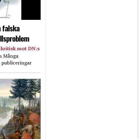
 falska
llsproblem
kritisk mot DN:s
in
Många
 publiceringar