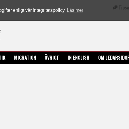
Tipsa
fter enligt vår integritetspolicy
Läs mer
Ledarsidorna.se
TIK
MIGRATION
ÖVRIGT
IN ENGLISH
OM LEDARSIDO