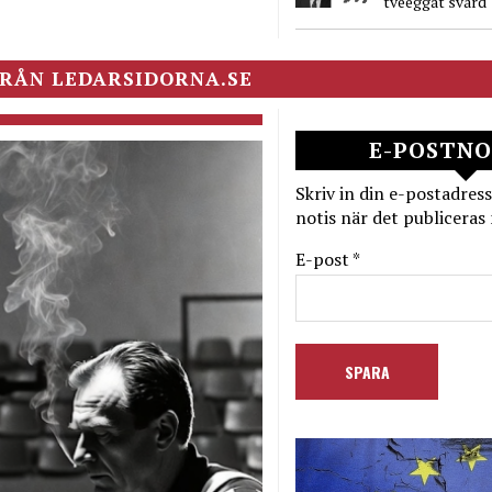
tveeggat svärd
RÅN LEDARSIDORNA.SE
E-POSTNO
Skriv in din e-postadress
notis när det publiceras 
E-post *