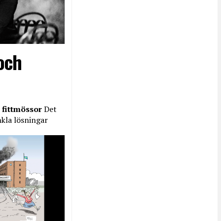
och
 fittmössor
Det
nkla lösningar