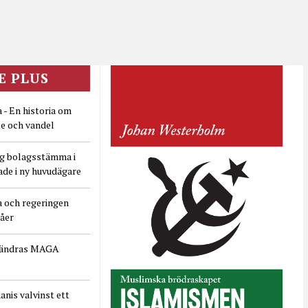
E PLUS
 - En historia om
e och vandel
ig bolagsstämma i
ade i ny huvudägare
a och regeringen
dåer
rändras MAGA
nis valvinst ett