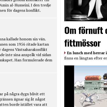
Amin al-Husseini. I den tredje
amen för dagens konflikt.
Om förnuft 
fittmössor
na kallade honom sin vän.
nnen som 1956 ritade kartan
r dagens Västsaharakonflikt
En lunch med herrar i
de inte sina anspråk vid sidan
finns en längtan efter e
raskapet. Han formulerade dem
ar på några dygn blivit ett
kgränsen ägnar sig åt något
tten borde istället vara att