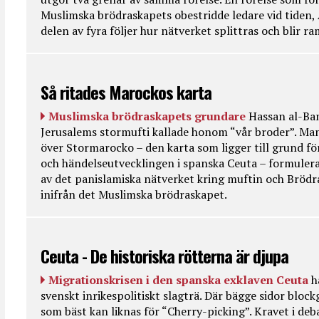
Muslimska brödraskapets obestridde ledare vid tiden, 
delen av fyra följer hur nätverket splittras och blir r
Så ritades Marockos karta
Muslimska brödraskapets grundare
Hassan al-Ban
Jerusalems stormufti kallade honom “vår broder”. Ma
över Stormarocko – den karta som ligger till grund fö
och händelseutvecklingen i spanska Ceuta – formulera
av det panislamiska nätverket kring muftin och Bröd
inifrån det Muslimska brödraskapet.
Ceuta - De historiska rötterna är djupa
Migrationskrisen i den spanska exklaven Ceuta
h
svenskt inrikespolitiskt slagträ. Där bägge sidor bloc
som bäst kan liknas för “Cherry-picking”. Kravet i deba