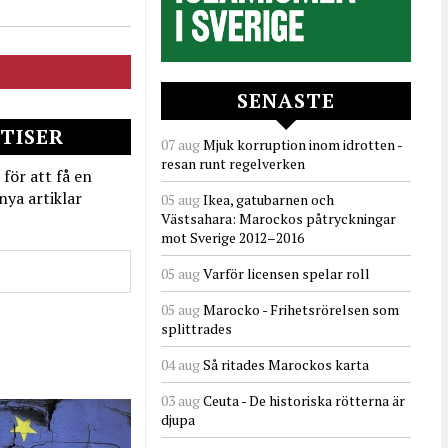
SENASTE
TISER
07 aug
Mjuk korruption inom idrotten -
resan runt regelverken
 för att få en
nya artiklar
05 aug
Ikea, gatubarnen och
Västsahara: Marockos påtryckningar
mot Sverige 2012–2016
05 aug
Varför licensen spelar roll
05 aug
Marocko - Frihetsrörelsen som
splittrades
04 aug
Så ritades Marockos karta
03 aug
Ceuta - De historiska rötterna är
djupa