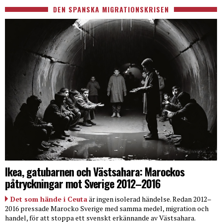
DEN SPANSKA MIGRATIONSKRISEN
Ikea, gatubarnen och Västsahara: Marockos
påtryckningar mot Sverige 2012–2016
Det som hände i Ceuta
är ingen isolerad händelse. Redan 2012–
2016 pressade Marocko Sverige med samma medel, migration och
handel, för att stoppa ett svenskt erkännande av Västsahara.