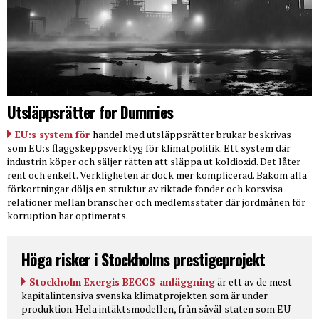
Utsläppsrätter for Dummies
EU:s system för
handel med utsläppsrätter brukar beskrivas
som EU:s flaggskeppsverktyg för klimatpolitik. Ett system där
industrin köper och säljer rätten att släppa ut koldioxid. Det låter
rent och enkelt. Verkligheten är dock mer komplicerad. Bakom alla
förkortningar döljs en struktur av riktade fonder och korsvisa
relationer mellan branscher och medlemsstater där jordmånen för
korruption har optimerats.
Höga risker i Stockholms prestigeprojekt
Stockholm Exergis BECCS-anläggning
är ett av de mest
kapitalintensiva svenska klimatprojekten som är under
produktion. Hela intäktsmodellen, från såväl staten som EU