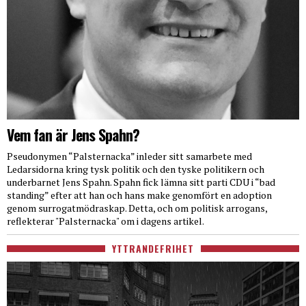
Vem fan är Jens Spahn?
Pseudonymen “Palsternacka” inleder sitt samarbete med
Ledarsidorna kring tysk politik och den tyske politikern och
underbarnet Jens Spahn. Spahn fick lämna sitt parti CDU i “bad
standing” efter att han och hans make genomfört en adoption
genom surrogatmödraskap. Detta, och om politisk arrogans,
reflekterar "Palsternacka" om i dagens artikel.
YTTRANDEFRIHET