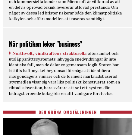
och kommersiella kunder som Microsoft är villkorad av att
en delvis oprövad teknik levererar utlovad prestanda. Om
något av dessa led brister riskerar både den klimatpolitiska
kalkylen och affärsmodellen att raseras samtidigt.
När politiken leker "business"
Northvolt, vindkraftens strukturella
olönsamhet och
utsläppsrättssystemets inbyggda snedvridningar är inte
identiska fall, men de delar en gemensam logik. Staten har
hittills haft mycket begränsad förmåga att identifiera
morgondagens vinnare och de förment marknadsbaserad
styrmedlen visar sig vara lika politiskt konstruerat som en
riktad subvention, bara svårare att se i ett system där
bidragsberoende bolag blir en allt vanligare företeelse.
DEN GRÖNA OMSTÄLLNINGEN