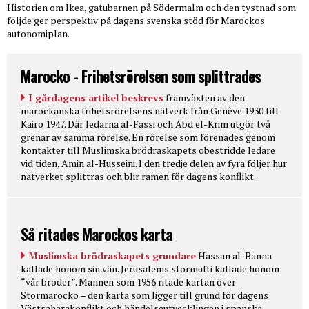
Historien om Ikea, gatubarnen på Södermalm och den tystnad som
följde ger perspektiv på dagens svenska stöd för Marockos
autonomiplan.
Marocko - Frihetsrörelsen som splittrades
I gårdagens artikel beskrevs
framväxten av den
marockanska frihetsrörelsens nätverk från Genève 1930 till
Kairo 1947. Där ledarna al-Fassi och Abd el-Krim utgör två
grenar av samma rörelse. En rörelse som förenades genom
kontakter till Muslimska brödraskapets obestridde ledare
vid tiden, Amin al-Husseini. I den tredje delen av fyra följer hur
nätverket splittras och blir ramen för dagens konflikt.
Så ritades Marockos karta
Muslimska brödraskapets grundare
Hassan al-Banna
kallade honom sin vän. Jerusalems stormufti kallade honom
“vår broder”. Mannen som 1956 ritade kartan över
Stormarocko – den karta som ligger till grund för dagens
Västsaharakonflikt och händelseutvecklingen i spanska