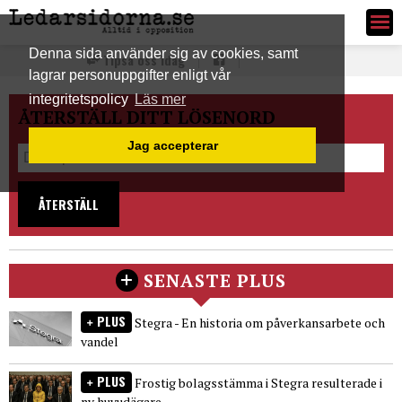
Ledarsidorna.se
Denna sida använder sig av cookies, samt
Tipsa oss idag
lagrar personuppgifter enligt vår
integritetspolicy
Läs mer
ÅTERSTÄLL DITT LÖSENORD
Jag accepterar
ÅTERSTÄLL
SENASTE PLUS
PLUS
Stegra - En historia om påverkansarbete och
vandel
PLUS
Frostig bolagsstämma i Stegra resulterade i
ny huvudägare