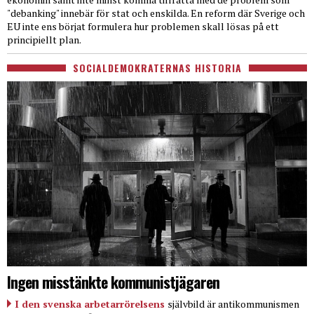
"debanking" innebär för stat och enskilda. En reform där Sverige och
EU inte ens börjat formulera hur problemen skall lösas på ett
principiellt plan.
SOCIALDEMOKRATERNAS HISTORIA
Ingen misstänkte kommunistjägaren
I den svenska arbetarrörelsens
självbild är antikommunismen