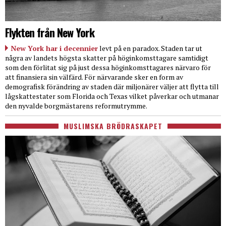
Flykten från New York
New York har i decennier
levt på en paradox. Staden tar ut
några av landets högsta skatter på höginkomsttagare samtidigt
som den förlitat sig på just dessa höginkomsttagares närvaro för
att finansiera sin välfärd. För närvarande sker en form av
demografisk förändring av staden där miljonärer väljer att flytta till
lågskattestater som Florida och Texas vilket påverkar och utmanar
den nyvalde borgmästarens reformutrymme.
MUSLIMSKA BRÖDRASKAPET