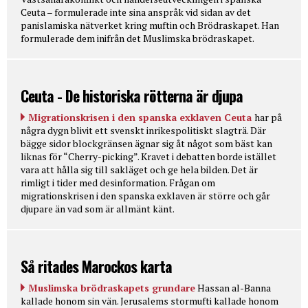
Ceuta – formulerade inte sina anspråk vid sidan av det
panislamiska nätverket kring muftin och Brödraskapet. Han
formulerade dem inifrån det Muslimska brödraskapet.
Ceuta - De historiska rötterna är djupa
Migrationskrisen i den spanska exklaven Ceuta
har på
några dygn blivit ett svenskt inrikespolitiskt slagträ. Där
bägge sidor blockgränsen ägnar sig åt något som bäst kan
liknas för “Cherry-picking”. Kravet i debatten borde istället
vara att hålla sig till sakläget och ge hela bilden. Det är
rimligt i tider med desinformation. Frågan om
migrationskrisen i den spanska exklaven är större och går
djupare än vad som är allmänt känt.
Så ritades Marockos karta
Muslimska brödraskapets grundare
Hassan al-Banna
kallade honom sin vän. Jerusalems stormufti kallade honom