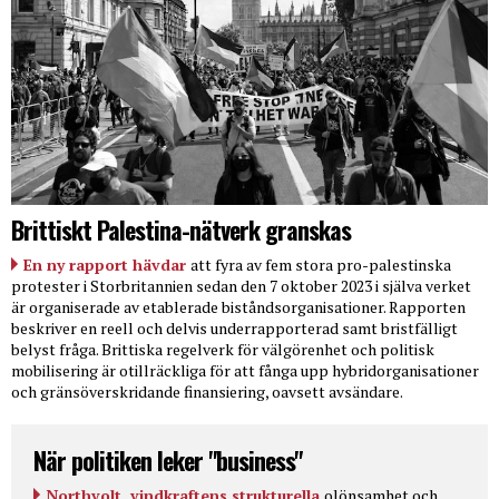
Brittiskt Palestina-nätverk granskas
En ny rapport hävdar
att fyra av fem stora pro-palestinska
protester i Storbritannien sedan den 7 oktober 2023 i själva verket
är organiserade av etablerade biståndsorganisationer. Rapporten
beskriver en reell och delvis underrapporterad samt bristfälligt
belyst fråga. Brittiska regelverk för välgörenhet och politisk
mobilisering är otillräckliga för att fånga upp hybridorganisationer
och gränsöverskridande finansiering, oavsett avsändare.
När politiken leker "business"
Northvolt, vindkraftens strukturella
olönsamhet och