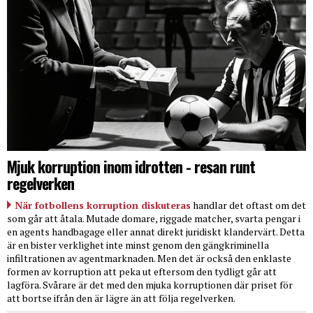
Mjuk korruption inom idrotten - resan runt
regelverken
När fotbollens korruption diskuteras
handlar det oftast om det
som går att åtala. Mutade domare, riggade matcher, svarta pengar i
en agents handbagage eller annat direkt juridiskt klandervärt. Detta
är en bister verklighet inte minst genom den gängkriminella
infiltrationen av agentmarknaden. Men det är också den enklaste
formen av korruption att peka ut eftersom den tydligt går att
lagföra. Svårare är det med den mjuka korruptionen där priset för
att bortse ifrån den är lägre än att följa regelverken.