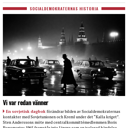
SOCIALDEMOKRATERNAS HISTORIA
Vi var redan vänner
En sovjetisk dagbok
förändrar bilden av Socialdemokraternas
kontakter med Sovjetunionen och Kreml under det “Kalla kriget”.
Sten Anderssons möte med centralkommittémedlemmen Boris
Ponomarjov 1965 framstår inte längre som en isolerad händelse