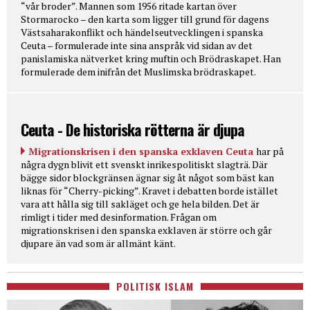
“vår broder”. Mannen som 1956 ritade kartan över
Stormarocko – den karta som ligger till grund för dagens
Västsaharakonflikt och händelseutvecklingen i spanska
Ceuta – formulerade inte sina anspråk vid sidan av det
panislamiska nätverket kring muftin och Brödraskapet. Han
formulerade dem inifrån det Muslimska brödraskapet.
Ceuta - De historiska rötterna är djupa
Migrationskrisen i den spanska exklaven Ceuta
har på
några dygn blivit ett svenskt inrikespolitiskt slagträ. Där
bägge sidor blockgränsen ägnar sig åt något som bäst kan
liknas för “Cherry-picking”. Kravet i debatten borde istället
vara att hålla sig till sakläget och ge hela bilden. Det är
rimligt i tider med desinformation. Frågan om
migrationskrisen i den spanska exklaven är större och går
djupare än vad som är allmänt känt.
POLITISK ISLAM