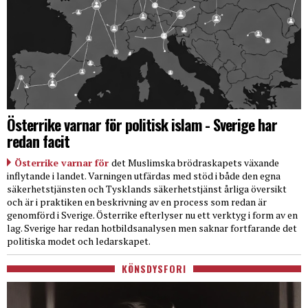
Österrike varnar för politisk islam - Sverige har
redan facit
Österrike varnar för
det Muslimska brödraskapets växande
inflytande i landet. Varningen utfärdas med stöd i både den egna
säkerhetstjänsten och Tysklands säkerhetstjänst årliga översikt
och är i praktiken en beskrivning av en process som redan är
genomförd i Sverige. Österrike efterlyser nu ett verktyg i form av en
lag. Sverige har redan hotbildsanalysen men saknar fortfarande det
politiska modet och ledarskapet.
KÖNSDYSFORI