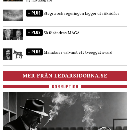
PLUS
Stegra och regeringen lägger ut rökridåer
PLUS
Så förändras MAGA
PLUS
Mamdanis valvinst ett tveeggat svärd
MER FRÅN LEDARSIDORNA.SE
KORRUPTION