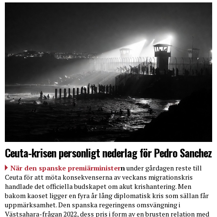
Ceuta-krisen personligt nederlag för Pedro Sanchez
När den spanske premiärminister
n
under gårdagen reste till
Ceuta för att möta konsekvenserna av veckans migrationskris
handlade det officiella budskapet om akut krishantering. Men
bakom kaoset ligger en fyra år lång diplomatisk kris som sällan får
uppmärksamhet. Den spanska regeringens omsvängning i
Västsahara-frågan 2022, dess pris i form av en brusten relation med