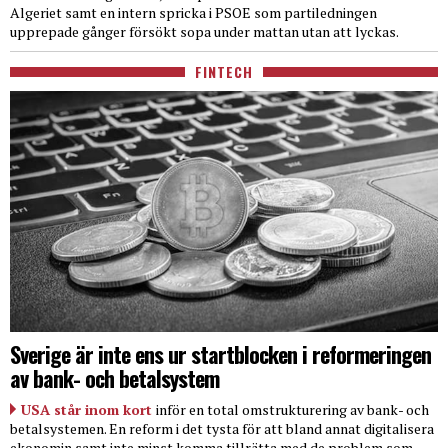
Algeriet samt en intern spricka i PSOE som partiledningen
upprepade gånger försökt sopa under mattan utan att lyckas.
FINTECH
Sverige är inte ens ur startblocken i reformeringen
av bank- och betalsystem
USA står inom kort
inför en total omstrukturering av bank- och
betalsystemen. En reform i det tysta för att bland annat digitalisera
ekonomin samt inte minst komma tillrätta med de problem som