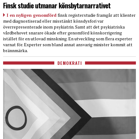
Finsk studie utmanar könsbytarnarrativet
I en nyligen genomförd
finsk registerstudie framgår att klienter
med diagnostiserad eller misstänkt könsdysfori var
överrepresenterade inom psykiatrin. Samt att det psykiatriska
vårdbehovet snarare ökade efter genomförd könskorrigering
istället för en utlovad minskning. En utveckling som flera experter
varnat för. Experter som bland annat ansvarig minister kommit att
brännmärka.
DEMOKRATI