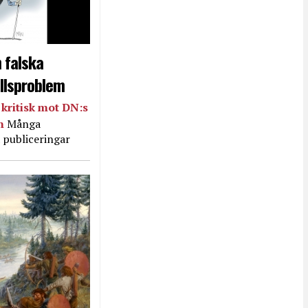
 falska
llsproblem
kritisk mot DN:s
in
Många
 publiceringar