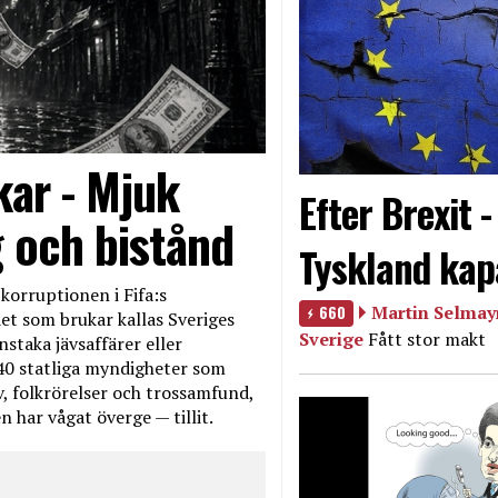
kar - Mjuk
Efter Brexit 
g och bistånd
Tyskland kap
korruptionen i Fifa:s
660
Martin Selmayr
et som brukar kallas Sveriges
Sverige
Fått stor makt
nstaka jävsaffärer eller
40 statliga myndigheter som
iv, folkrörelser och trossamfund,
 har vågat överge — tillit.