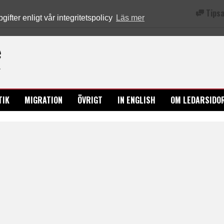
Tipsa
fter enligt vår integritetspolicy
Läs mer
Ledarsidorna.se
TIK
MIGRATION
ÖVRIGT
IN ENGLISH
OM LEDARSIDO