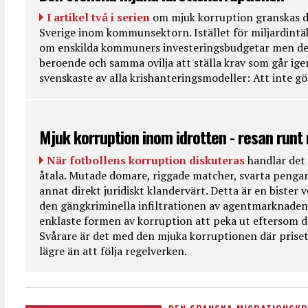
I artikel två i serien
om mjuk korruption granskas d
Sverige inom kommunsektorn. Istället för miljardintä
om enskilda kommuners investeringsbudgetar men de
beroende och samma ovilja att ställa krav som går ig
svenskaste av alla krishanteringsmodeller: Att inte g
Mjuk korruption inom idrotten - resan runt
När fotbollens korruption diskuteras
handlar det 
åtala. Mutade domare, riggade matcher, svarta pengar
annat direkt juridiskt klandervärt. Detta är en bister
den gängkriminella infiltrationen av agentmarknaden
enklaste formen av korruption att peka ut eftersom de
Svårare är det med den mjuka korruptionen där priset 
lägre än att följa regelverken.