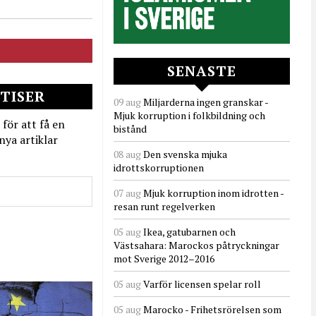
SENASTE
TISER
09 aug
Miljarderna ingen granskar -
Mjuk korruption i folkbildning och
 för att få en
bistånd
nya artiklar
08 aug
Den svenska mjuka
idrottskorruptionen
07 aug
Mjuk korruption inom idrotten -
resan runt regelverken
05 aug
Ikea, gatubarnen och
Västsahara: Marockos påtryckningar
mot Sverige 2012–2016
05 aug
Varför licensen spelar roll
05 aug
Marocko - Frihetsrörelsen som