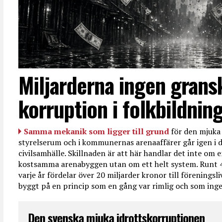
Miljarderna ingen grans
korruption i folkbildnin
Samma mekanik som ligger till grund
för den mjuka 
styrelserum och i kommunernas arenaaffärer går igen i d
civilsamhälle. Skillnaden är att här handlar det inte om e
kostsamma arenabyggen utan om ett helt system. Runt 
varje år fördelar över 20 miljarder kronor till föreningsl
byggt på en princip som en gång var rimlig och som ingen
Den svenska mjuka idrottskorruptionen