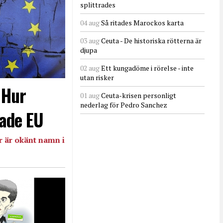
splittrades
04 aug
Så ritades Marockos karta
03 aug
Ceuta - De historiska rötterna är
djupa
02 aug
Ett kungadöme i rörelse - inte
utan risker
- Hur
01 aug
Ceuta-krisen personligt
nederlag för Pedro Sanchez
ade EU
 är okänt namn i