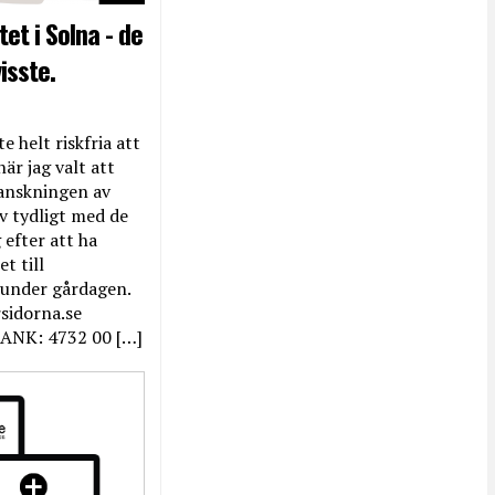
et i Solna - de
isste.
e helt riskfria att
när jag valt att
anskningen av
ev tydligt med de
efter att ha
t till
 under gårdagen.
rsidorna.se
ANK: 4732 00 […]