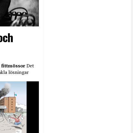
och
 fittmössor
Det
nkla lösningar