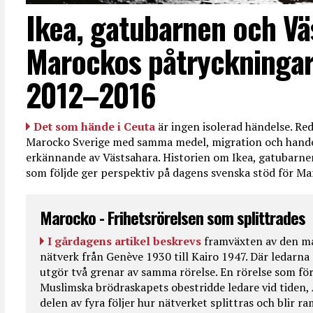
Ikea, gatubarnen och Vä
Marockos påtryckningar
2012–2016
Det som hände i Ceuta
är ingen isolerad händelse. R
Marocko Sverige med samma medel, migration och handel
erkännande av Västsahara. Historien om Ikea, gatubarn
som följde ger perspektiv på dagens svenska stöd för 
Marocko - Frihetsrörelsen som splittrades
I gårdagens artikel beskrevs
framväxten av den ma
nätverk från Genève 1930 till Kairo 1947. Där ledarna
utgör två grenar av samma rörelse. En rörelse som fö
Muslimska brödraskapets obestridde ledare vid tiden, 
delen av fyra följer hur nätverket splittras och blir r