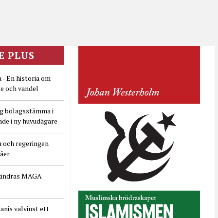
E PLUS
 - En historia om
e och vandel
ig bolagsstämma i
ade i ny huvudägare
a och regeringen
dåer
rändras MAGA
nis valvinst ett