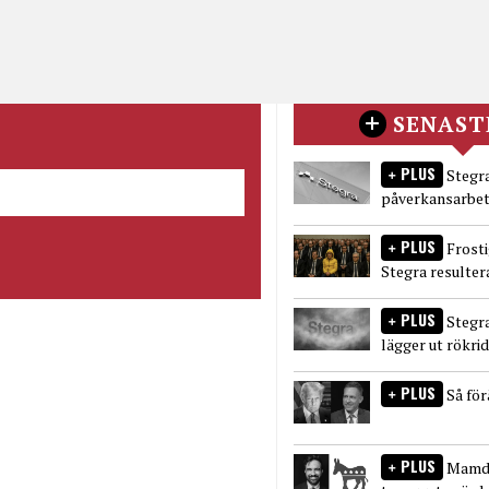
SENAST
PLUS
Stegra
påverkansarbet
PLUS
Frost
Stegra resulter
PLUS
Stegr
lägger ut rökri
PLUS
Så fö
PLUS
Mamda