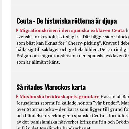
Ceuta - De historiska rötterna är djupa
Migrationskrisen i den spanska exklaven Ceuta
h
svenskt inrikespolitiskt slagträ. Där bägge sidor bloc
som bäst kan liknas för “Cherry-picking”. Kravet i deba
hålla sig till sakläget och ge hela bilden. Det är rimlig
Frågan om migrationskrisen i den spanska exklaven är
som är allmänt känt.
Så ritades Marockos karta
Muslimska brödraskapets grundare
Hassan al-Ban
Jerusalems stormufti kallade honom “vår broder”. Ma
över Stormarocko – den karta som ligger till grund fö
och händelseutvecklingen i spanska Ceuta – formulera
av det panislamiska nätverket kring muftin och Bröd
inifrån det Muslimska brödraskapet.