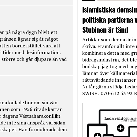
Islamistiska domslut
politiska partierna v
Stubinen är tänd
ar på några dygn blivit ett
kgränsen ägnar sig åt något
Artiklar som denna är int
tten borde istället vara att
skriva. Framför allt inte 
t i tider med desinformation.
kombinera detta med gr
 större och går djupare än vad
bidragsindustrin, det bl
budskap jag tog med mig 
lämnat över källmateriale
rättsvårdande instanser
Ni får gärna stödja Leda
SWISH: 070-612 53 93 B
na kallade honom sin vän.
nnen som 1956 ritade kartan
r dagens Västsaharakonflikt
de inte sina anspråk vid sidan
raskapet. Han formulerade dem