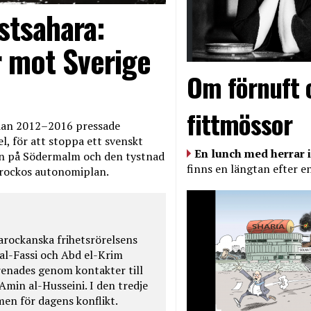
stsahara:
 mot Sverige
Om förnuft 
fittmössor
edan 2012–2016 pressade
, för att stoppa ett svenskt
En lunch med herrar i
en på Södermalm och den tystnad
finns en längtan efter e
Marockos autonomiplan.
rockanska frihetsrörelsens
 al-Fassi och Abd el-Krim
renades genom kontakter till
Amin al-Husseini. I den tredje
amen för dagens konflikt.