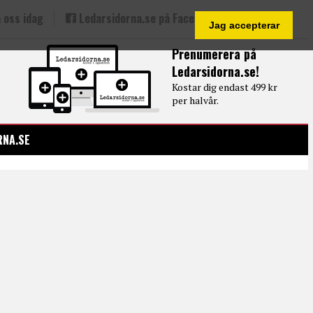
 oss idag
Ledarsidorna.se på Facebook
Jag accepterar
Prenumerera på
Ledarsidorna.se!
Kostar dig endast 499 kr
per halvår.
RNA.SE