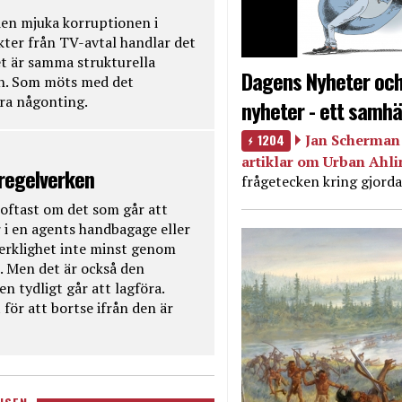
en mjuka korruptionen i
kter från TV-avtal handlar det
t är samma strukturella
Dagens Nyheter och
en. Som möts med det
öra någonting.
nyheter - ett samhä
1204
Jan Scherman 
artiklar om Urban Ahl
 regelverken
frågetecken kring gjorda
oftast om det som går att
 i en agents handbagage eller
 verklighet inte minst genom
. Men det är också den
n tydligt går att lagföra.
för att bortse ifrån den är