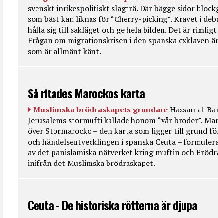
svenskt inrikespolitiskt slagträ. Där bägge sidor bloc
som bäst kan liknas för “Cherry-picking”. Kravet i deba
hålla sig till sakläget och ge hela bilden. Det är rimlig
Frågan om migrationskrisen i den spanska exklaven är
som är allmänt känt.
Så ritades Marockos karta
Muslimska brödraskapets grundare
Hassan al-Ban
Jerusalems stormufti kallade honom “vår broder”. Ma
över Stormarocko – den karta som ligger till grund fö
och händelseutvecklingen i spanska Ceuta – formulera
av det panislamiska nätverket kring muftin och Bröd
inifrån det Muslimska brödraskapet.
Ceuta - De historiska rötterna är djupa