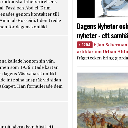
rockanska frihetsrörelsens
 al-Fassi och Abd el-Krim
renades genom kontakter till
Amin al-Husseini. I den tredje
Dagens Nyheter och
amen för dagens konflikt.
nyheter - ett samhä
1204
Jan Scherman 
artiklar om Urban Ahl
frågetecken kring gjorda
na kallade honom sin vän.
nnen som 1956 ritade kartan
r dagens Västsaharakonflikt
de inte sina anspråk vid sidan
raskapet. Han formulerade dem
ar på några dygn blivit ett