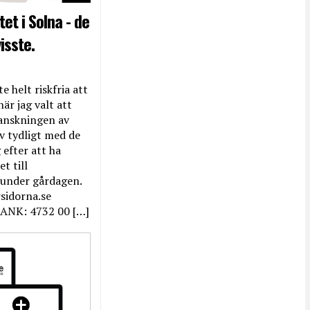
et i Solna - de
isste.
e helt riskfria att
när jag valt att
anskningen av
ev tydligt med de
efter att ha
t till
 under gårdagen.
rsidorna.se
ANK: 4732 00 […]