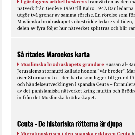
I gårdagens artikel beskrevs
framväxten av den ma
nätverk från Genève 1930 till Kairo 1947. Där ledarna
utgör två grenar av samma rörelse. En rörelse som fö
Muslimska brödraskapets obestridde ledare vid tiden, 
delen av fyra följer hur nätverket splittras och blir r
Så ritades Marockos karta
Muslimska brödraskapets grundare
Hassan al-Ban
Jerusalems stormufti kallade honom “vår broder”. Ma
över Stormarocko – den karta som ligger till grund fö
och händelseutvecklingen i spanska Ceuta – formulera
av det panislamiska nätverket kring muftin och Bröd
inifrån det Muslimska brödraskapet.
Ceuta - De historiska rötterna är djupa
Migrationskrisen i den spanska exklaven Ceuta
h