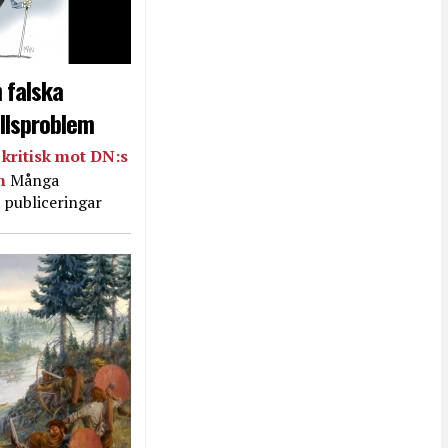
 falska
llsproblem
kritisk mot DN:s
in
Många
 publiceringar