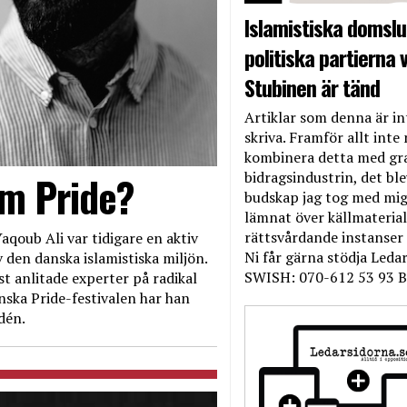
Islamistiska domslut
politiska partierna v
Stubinen är tänd
Artiklar som denna är int
skriva. Framför allt inte 
kombinera detta med gr
bidragsindustrin, det bl
om Pride?
budskap jag tog med mig 
lämnat över källmateriale
rättsvårdande instanser
aqoub Ali var tidigare en aktiv
Ni får gärna stödja Leda
 den danska islamistiska miljön.
SWISH: 070-612 53 93 B
t anlitade experter på radikal
nska Pride-festivalen har han
dén.