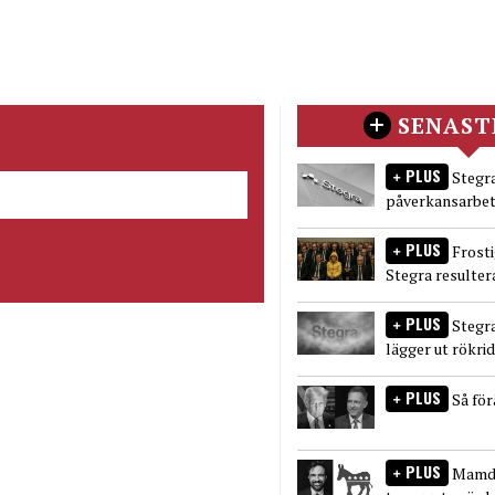
SENAST
PLUS
Stegra
påverkansarbet
PLUS
Frost
Stegra resulter
PLUS
Stegr
lägger ut rökri
PLUS
Så fö
PLUS
Mamda