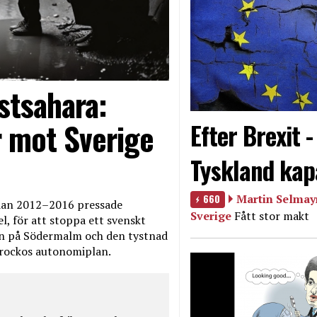
stsahara:
 mot Sverige
Efter Brexit 
Tyskland kap
660
Martin Selmayr
edan 2012–2016 pressade
Sverige
Fått stor makt
, för att stoppa ett svenskt
en på Södermalm och den tystnad
Marockos autonomiplan.