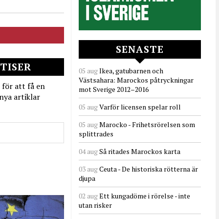
SENASTE
TISER
05 aug
Ikea, gatubarnen och
Västsahara: Marockos påtryckningar
 för att få en
mot Sverige 2012–2016
nya artiklar
05 aug
Varför licensen spelar roll
05 aug
Marocko - Frihetsrörelsen som
splittrades
04 aug
Så ritades Marockos karta
03 aug
Ceuta - De historiska rötterna är
djupa
02 aug
Ett kungadöme i rörelse - inte
utan risker