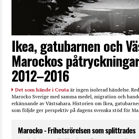
Ikea, gatubarnen och Vä
Marockos påtryckningar
2012–2016
Det som hände i Ceuta
är ingen isolerad händelse. R
Marocko Sverige med samma medel, migration och handel
erkännande av Västsahara. Historien om Ikea, gatubarn
som följde ger perspektiv på dagens svenska stöd för 
Marocko - Frihetsrörelsen som splittrades