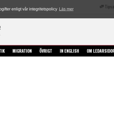
Tipsa
fter enligt vår integritetspolicy
Läs mer
Ledarsidorna.se
TIK
MIGRATION
ÖVRIGT
IN ENGLISH
OM LEDARSIDO