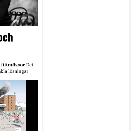
och
 fittmössor
Det
nkla lösningar