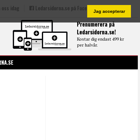
 oss idag
Ledarsidorna.se på Facebook
Jag accepterar
Prenumerera på
Ledarsidorna.se!
Kostar dig endast 499 kr
per halvår.
RNA.SE