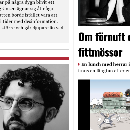
ar på några dygn blivit ett
kgränsen ägnar sig åt något
tten borde istället vara att
t i tider med desinformation.
 större och går djupare än vad
Om förnuft 
fittmössor
En lunch med herrar i
finns en längtan efter e