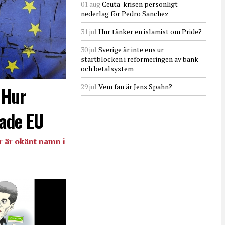
01 aug
Ceuta-krisen personligt
nederlag för Pedro Sanchez
31 jul
Hur tänker en islamist om Pride?
30 jul
Sverige är inte ens ur
startblocken i reformeringen av bank-
och betalsystem
29 jul
Vem fan är Jens Spahn?
- Hur
ade EU
 är okänt namn i