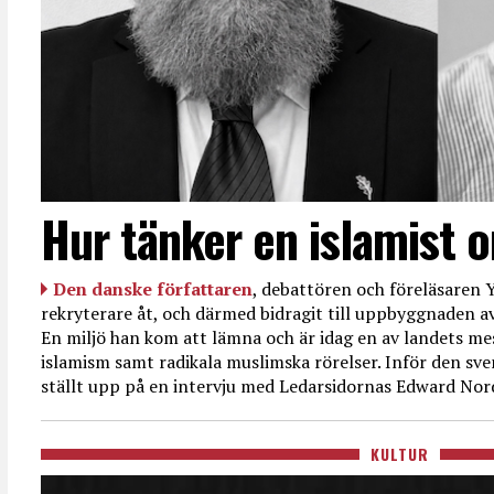
Hur tänker en islamist 
Den danske författaren
, debattören och föreläsaren Y
rekryterare åt, och därmed bidragit till uppbyggnaden av
En miljö han kom att lämna och är idag en av landets mes
islamism samt radikala muslimska rörelser. Inför den sve
ställt upp på en intervju med Ledarsidornas Edward Nor
KULTUR