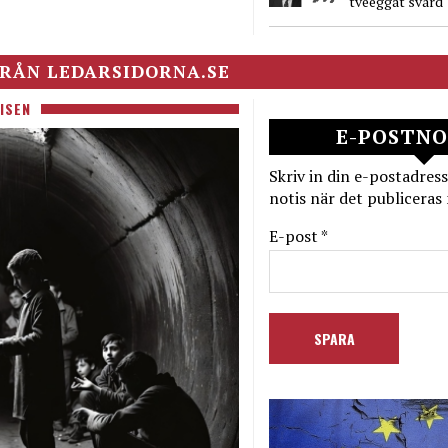
tveeggat svärd
RÅN LEDARSIDORNA.SE
ISEN
E-POSTNO
Skriv in din e-postadress
notis när det publiceras 
E-post *