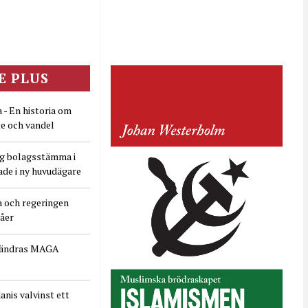
E PLUS
 - En historia om
e och vandel
ig bolagsstämma i
ade i ny huvudägare
a och regeringen
dåer
rändras MAGA
nis valvinst ett