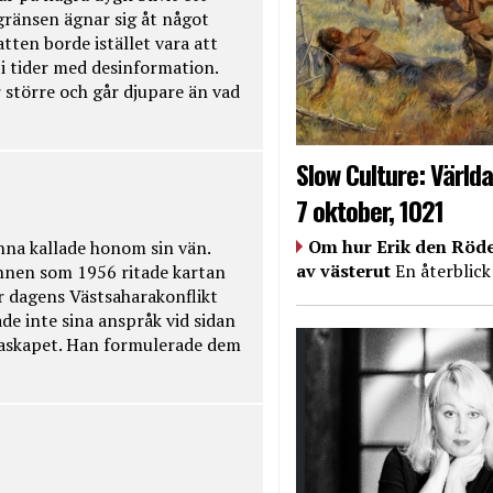
kgränsen ägnar sig åt något
tten borde istället vara att
t i tider med desinformation.
 större och går djupare än vad
Slow Culture: Världa
7 oktober, 1021
Om hur Erik den Röde
na kallade honom sin vän.
av västerut
En återblick
nnen som 1956 ritade kartan
r dagens Västsaharakonflikt
de inte sina anspråk vid sidan
raskapet. Han formulerade dem