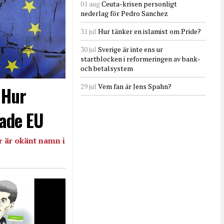
01 aug
Ceuta-krisen personligt
nederlag för Pedro Sanchez
31 jul
Hur tänker en islamist om Pride?
30 jul
Sverige är inte ens ur
startblocken i reformeringen av bank-
och betalsystem
29 jul
Vem fan är Jens Spahn?
- Hur
ade EU
 är okänt namn i