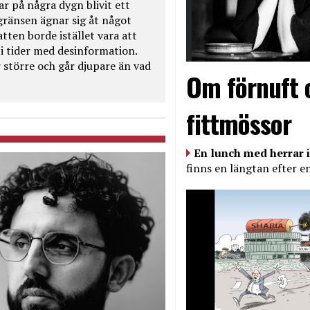
ar på några dygn blivit ett
kgränsen ägnar sig åt något
tten borde istället vara att
t i tider med desinformation.
 större och går djupare än vad
Om förnuft 
fittmössor
En lunch med herrar i
finns en längtan efter e