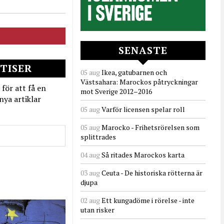
SENASTE
TISER
05 aug
Ikea, gatubarnen och
Västsahara: Marockos påtryckningar
 för att få en
mot Sverige 2012–2016
nya artiklar
05 aug
Varför licensen spelar roll
05 aug
Marocko - Frihetsrörelsen som
splittrades
04 aug
Så ritades Marockos karta
03 aug
Ceuta - De historiska rötterna är
djupa
02 aug
Ett kungadöme i rörelse - inte
utan risker