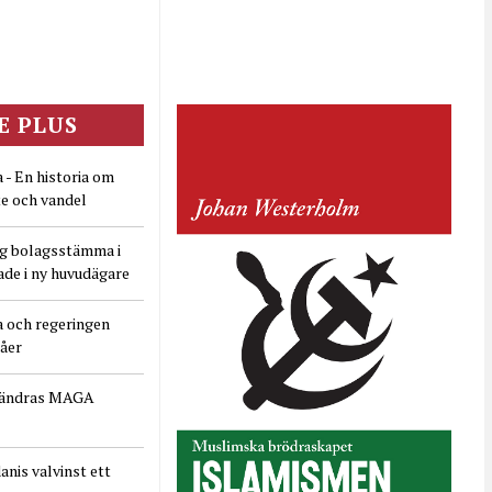
E PLUS
 - En historia om
e och vandel
ig bolagsstämma i
ade i ny huvudägare
a och regeringen
dåer
rändras MAGA
nis valvinst ett