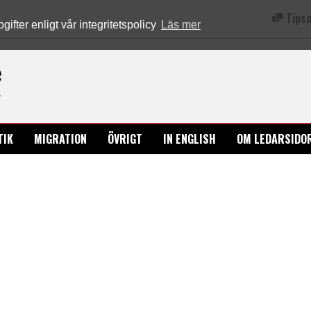
Tipsa
fter enligt vår integritetspolicy
Läs mer
Ledarsidorna.se
TIK
MIGRATION
ÖVRIGT
IN ENGLISH
OM LEDARSIDO