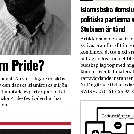
Islamistiska domslut
politiska partierna v
Stubinen är tänd
Artiklar som denna är int
skriva. Framför allt inte 
kombinera detta med gr
bidragsindustrin, det bl
om Pride?
budskap jag tog med mig 
lämnat över källmateriale
rättsvårdande instanser
aqoub Ali var tidigare en aktiv
Ni får gärna stödja Leda
 den danska islamistiska miljön.
SWISH: 070-612 53 93 B
t anlitade experter på radikal
nska Pride-festivalen har han
dén.