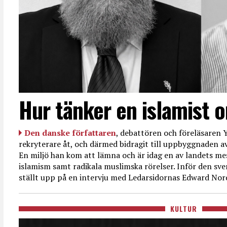
Hur tänker en islamist 
Den danske författaren
, debattören och föreläsaren Y
rekryterare åt, och därmed bidragit till uppbyggnaden av
En miljö han kom att lämna och är idag en av landets mes
islamism samt radikala muslimska rörelser. Inför den sve
ställt upp på en intervju med Ledarsidornas Edward Nor
KULTUR