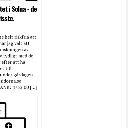
et i Solna - de
isste.
e helt riskfria att
när jag valt att
anskningen av
ev tydligt med de
efter att ha
t till
 under gårdagen.
rsidorna.se
ANK: 4732 00 […]