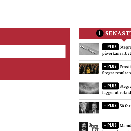
SENAST
PLUS
Stegra
påverkansarbet
PLUS
Frost
Stegra resulter
PLUS
Stegr
lägger ut rökri
PLUS
Så fö
PLUS
Mamda