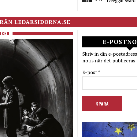
tveeggat svärd
RÅN LEDARSIDORNA.SE
ISEN
E-POSTNO
Skriv in din e-postadress
notis när det publiceras 
E-post *