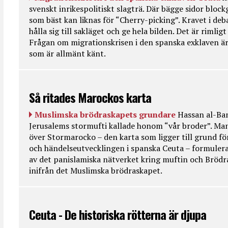
svenskt inrikespolitiskt slagträ. Där bägge sidor bloc
som bäst kan liknas för “Cherry-picking”. Kravet i deba
hålla sig till sakläget och ge hela bilden. Det är rimlig
Frågan om migrationskrisen i den spanska exklaven är
som är allmänt känt.
Så ritades Marockos karta
Muslimska brödraskapets grundare
Hassan al-Ban
Jerusalems stormufti kallade honom “vår broder”. Ma
över Stormarocko – den karta som ligger till grund fö
och händelseutvecklingen i spanska Ceuta – formulera
av det panislamiska nätverket kring muftin och Bröd
inifrån det Muslimska brödraskapet.
Ceuta - De historiska rötterna är djupa