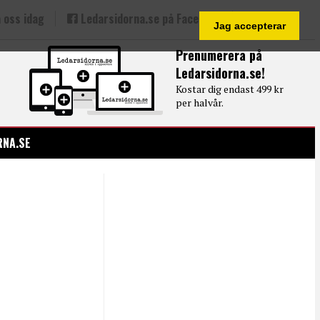
 oss idag
Ledarsidorna.se på Facebook
Jag accepterar
Prenumerera på
Ledarsidorna.se!
Kostar dig endast 499 kr
per halvår.
RNA.SE