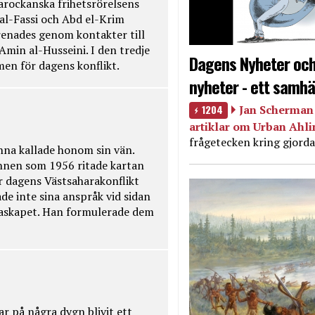
rockanska frihetsrörelsens
 al-Fassi och Abd el-Krim
renades genom kontakter till
Amin al-Husseini. I den tredje
Dagens Nyheter och
amen för dagens konflikt.
nyheter - ett samhä
1204
Jan Scherman 
artiklar om Urban Ahl
frågetecken kring gjorda
na kallade honom sin vän.
nnen som 1956 ritade kartan
r dagens Västsaharakonflikt
de inte sina anspråk vid sidan
raskapet. Han formulerade dem
ar på några dygn blivit ett