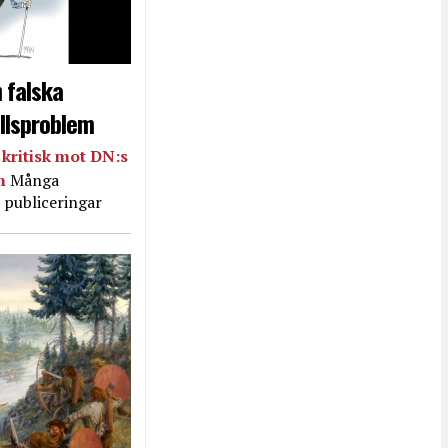
 falska
llsproblem
kritisk mot DN:s
in
Många
 publiceringar