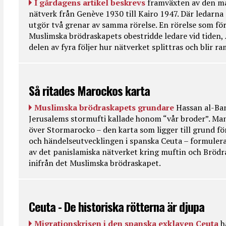
I gårdagens artikel beskrevs
framväxten av den ma
nätverk från Genève 1930 till Kairo 1947. Där ledarna
utgör två grenar av samma rörelse. En rörelse som fö
Muslimska brödraskapets obestridde ledare vid tiden, 
delen av fyra följer hur nätverket splittras och blir r
Så ritades Marockos karta
Muslimska brödraskapets grundare
Hassan al-Ban
Jerusalems stormufti kallade honom “vår broder”. Ma
över Stormarocko – den karta som ligger till grund fö
och händelseutvecklingen i spanska Ceuta – formulera
av det panislamiska nätverket kring muftin och Bröd
inifrån det Muslimska brödraskapet.
Ceuta - De historiska rötterna är djupa
Migrationskrisen i den spanska exklaven Ceuta
h