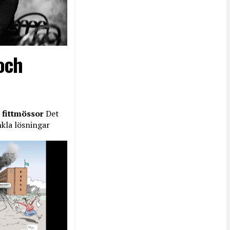
och
 fittmössor
Det
nkla lösningar