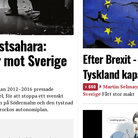
stsahara:
 mot Sverige
Efter Brexit 
Tyskland kap
660
Martin Selmayr
edan 2012–2016 pressade
Sverige
Fått stor makt
, för att stoppa ett svenskt
en på Södermalm och den tystnad
Marockos autonomiplan.