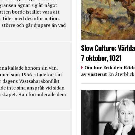
kgränsen ägnar sig åt något
tten borde istället vara att
t i tider med desinformation.
 större och går djupare än vad
Slow Culture: Världa
7 oktober, 1021
Om hur Erik den Röde
na kallade honom sin vän.
av västerut
En återblick
nnen som 1956 ritade kartan
r dagens Västsaharakonflikt
de inte sina anspråk vid sidan
raskapet. Han formulerade dem