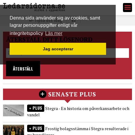
Ledarsidorna.se
Denna sida använder sig av cookies, samt
Tipsa oss idag
lagrar personuppgifter enligt vår
integritetspolicy
Läs mer
ÅTERSTÄLL DITT LÖSENORD
Jag accepterar
ÅTERSTÄLL
SENASTE PLUS
PLUS
Stegra - En historia om påverkansarbete och
vandel
PLUS
Frostig bolagsstämma i Stegra resulterade i
ny huvudägare