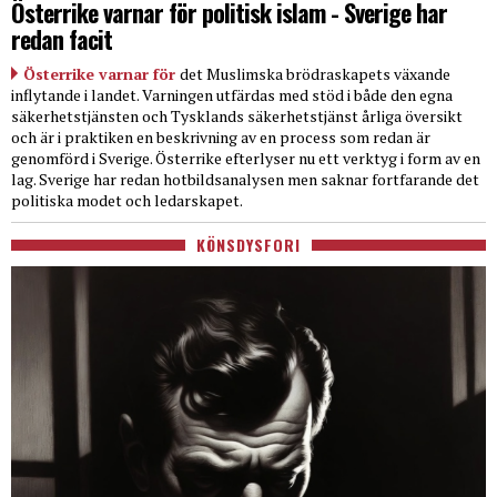
Österrike varnar för politisk islam - Sverige har
redan facit
Österrike varnar för
det Muslimska brödraskapets växande
inflytande i landet. Varningen utfärdas med stöd i både den egna
säkerhetstjänsten och Tysklands säkerhetstjänst årliga översikt
och är i praktiken en beskrivning av en process som redan är
genomförd i Sverige. Österrike efterlyser nu ett verktyg i form av en
lag. Sverige har redan hotbildsanalysen men saknar fortfarande det
politiska modet och ledarskapet.
KÖNSDYSFORI