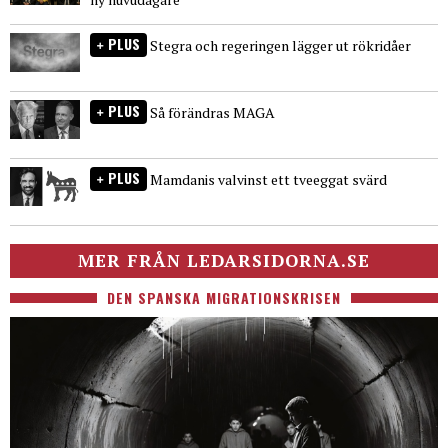
PLUS
Stegra och regeringen lägger ut rökridåer
PLUS
Så förändras MAGA
PLUS
Mamdanis valvinst ett tveeggat svärd
MER FRÅN LEDARSIDORNA.SE
DEN SPANSKA MIGRATIONSKRISEN