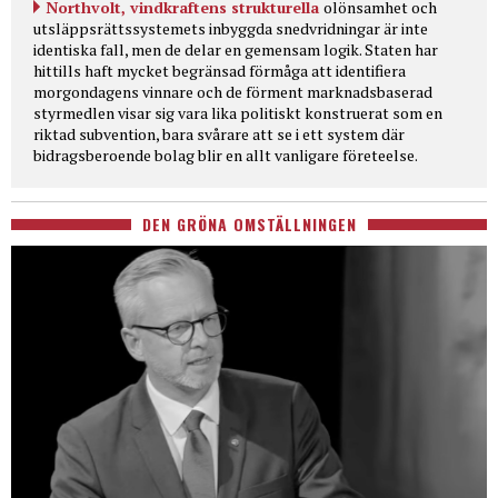
Northvolt, vindkraftens strukturella
olönsamhet och
utsläppsrättssystemets inbyggda snedvridningar är inte
identiska fall, men de delar en gemensam logik. Staten har
hittills haft mycket begränsad förmåga att identifiera
morgondagens vinnare och de förment marknadsbaserad
styrmedlen visar sig vara lika politiskt konstruerat som en
riktad subvention, bara svårare att se i ett system där
bidragsberoende bolag blir en allt vanligare företeelse.
DEN GRÖNA OMSTÄLLNINGEN