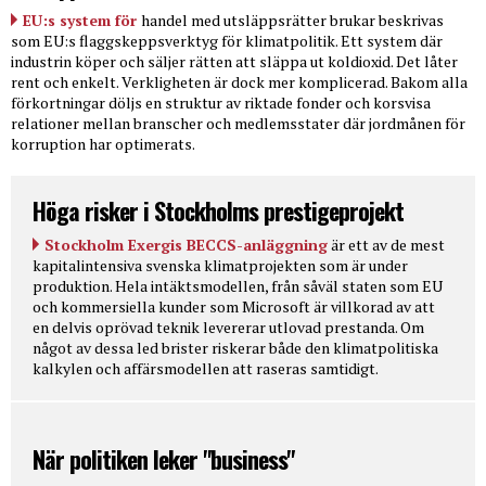
EU:s system för
handel med utsläppsrätter brukar beskrivas
som EU:s flaggskeppsverktyg för klimatpolitik. Ett system där
industrin köper och säljer rätten att släppa ut koldioxid. Det låter
rent och enkelt. Verkligheten är dock mer komplicerad. Bakom alla
förkortningar döljs en struktur av riktade fonder och korsvisa
relationer mellan branscher och medlemsstater där jordmånen för
korruption har optimerats.
Höga risker i Stockholms prestigeprojekt
Stockholm Exergis BECCS-anläggning
är ett av de mest
kapitalintensiva svenska klimatprojekten som är under
produktion. Hela intäktsmodellen, från såväl staten som EU
och kommersiella kunder som Microsoft är villkorad av att
en delvis oprövad teknik levererar utlovad prestanda. Om
något av dessa led brister riskerar både den klimatpolitiska
kalkylen och affärsmodellen att raseras samtidigt.
När politiken leker "business"