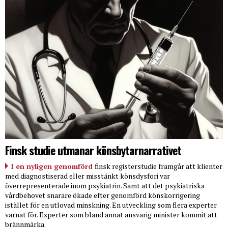
Finsk studie utmanar könsbytarnarrativet
I en nyligen genomförd
finsk registerstudie framgår att klienter
med diagnostiserad eller misstänkt könsdysfori var
överrepresenterade inom psykiatrin. Samt att det psykiatriska
vårdbehovet snarare ökade efter genomförd könskorrigering
istället för en utlovad minskning. En utveckling som flera experter
varnat för. Experter som bland annat ansvarig minister kommit att
brännmärka.