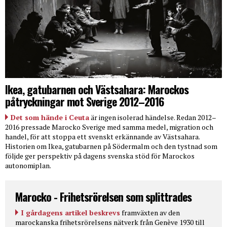
Ikea, gatubarnen och Västsahara: Marockos
påtryckningar mot Sverige 2012–2016
Det som hände i Ceuta
är ingen isolerad händelse. Redan 2012–
2016 pressade Marocko Sverige med samma medel, migration och
handel, för att stoppa ett svenskt erkännande av Västsahara.
Historien om Ikea, gatubarnen på Södermalm och den tystnad som
följde ger perspektiv på dagens svenska stöd för Marockos
autonomiplan.
Marocko - Frihetsrörelsen som splittrades
I gårdagens artikel beskrevs
framväxten av den
marockanska frihetsrörelsens nätverk från Genève 1930 till