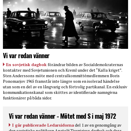
Vi var redan vänner
En sovjetisk dagbok
förändrar bilden av Socialdemokraternas
kontakter med Sovjetunionen och Kreml under det “Kalla kriget”.
Sten Anderssons möte med centralkommittémedlemmen Boris
Ponomarjov 1965 framstår inte längre som en isolerad händelse
utan som en del av en långvarig och förtrolig partikanal. En exklusiv
kommunikationskanal som sköttes av identifierade namngivna
funktionärer på båda sidor.
Vi var redan vänner - Mötet med S i maj 1972
I går publicerade Ledarsidorna
del 1 av en genomgång av
den sovjetiske politikern Anatolij Tjernjajevs dagbok och dess