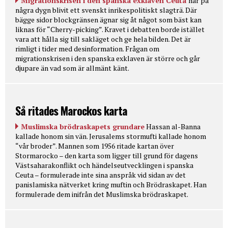
Migrationskrisen i den spanska exklaven Ceuta
har på
några dygn blivit ett svenskt inrikespolitiskt slagträ. Där
bägge sidor blockgränsen ägnar sig åt något som bäst kan
liknas för “Cherry-picking”. Kravet i debatten borde istället
vara att hålla sig till sakläget och ge hela bilden. Det är
rimligt i tider med desinformation. Frågan om
migrationskrisen i den spanska exklaven är större och går
djupare än vad som är allmänt känt.
Så ritades Marockos karta
Muslimska brödraskapets grundare
Hassan al-Banna
kallade honom sin vän. Jerusalems stormufti kallade honom
“vår broder”. Mannen som 1956 ritade kartan över
Stormarocko – den karta som ligger till grund för dagens
Västsaharakonflikt och händelseutvecklingen i spanska
Ceuta – formulerade inte sina anspråk vid sidan av det
panislamiska nätverket kring muftin och Brödraskapet. Han
formulerade dem inifrån det Muslimska brödraskapet.