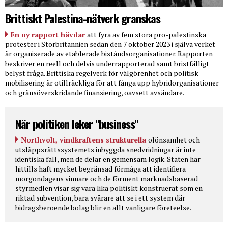
Brittiskt Palestina-nätverk granskas
En ny rapport hävdar
att fyra av fem stora pro-palestinska
protester i Storbritannien sedan den 7 oktober 2023 i själva verket
är organiserade av etablerade biståndsorganisationer. Rapporten
beskriver en reell och delvis underrapporterad samt bristfälligt
belyst fråga. Brittiska regelverk för välgörenhet och politisk
mobilisering är otillräckliga för att fånga upp hybridorganisationer
och gränsöverskridande finansiering, oavsett avsändare.
När politiken leker "business"
Northvolt, vindkraftens strukturella
olönsamhet och
utsläppsrättssystemets inbyggda snedvridningar är inte
identiska fall, men de delar en gemensam logik. Staten har
hittills haft mycket begränsad förmåga att identifiera
morgondagens vinnare och de förment marknadsbaserad
styrmedlen visar sig vara lika politiskt konstruerat som en
riktad subvention, bara svårare att se i ett system där
bidragsberoende bolag blir en allt vanligare företeelse.