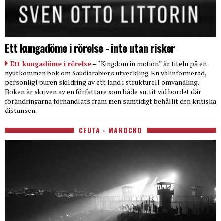
Ett kungadöme i rörelse - inte utan risker
Ett kungadöme i rörelse
– “Kingdom in motion” är titeln på en
nyutkommen bok om Saudiarabiens utveckling. En välinformerad,
personligt buren skildring av ett land i strukturell omvandling.
Boken är skriven av en författare som både suttit vid bordet där
förändringarna förhandlats fram men samtidigt behållit den kritiska
distansen.
CEUTA - MAROCKO