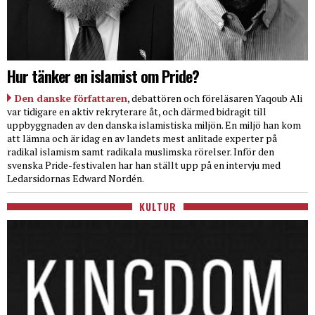
Hur tänker en islamist om Pride?
Den danske författaren
, debattören och föreläsaren Yaqoub Ali
var tidigare en aktiv rekryterare åt, och därmed bidragit till
uppbyggnaden av den danska islamistiska miljön. En miljö han kom
att lämna och är idag en av landets mest anlitade experter på
radikal islamism samt radikala muslimska rörelser. Inför den
svenska Pride-festivalen har han ställt upp på en intervju med
Ledarsidornas Edward Nordén.
KULTUR