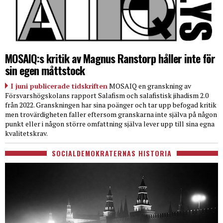
MOSAIQ:s kritik av Magnus Ranstorp håller inte för
sin egen måttstock
I juni publicerade tidskriften
MOSAIQ en granskning av
Försvarshögskolans rapport Salafism och salafistisk jihadism 2.0
från 2022. Granskningen har sina poänger och tar upp befogad kritik
men trovärdigheten faller eftersom granskarna inte själva på någon
punkt eller i någon större omfattning själva lever upp till sina egna
kvalitetskrav.
SOCIALDEMOKRATERNAS HISTORIA