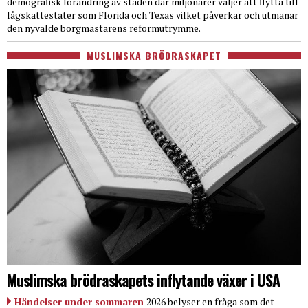
demografisk förändring av staden där miljonärer väljer att flytta till
lågskattestater som Florida och Texas vilket påverkar och utmanar
den nyvalde borgmästarens reformutrymme.
MUSLIMSKA BRÖDRASKAPET
Muslimska brödraskapets inflytande växer i USA
Händelser under sommaren
2026 belyser en fråga som det