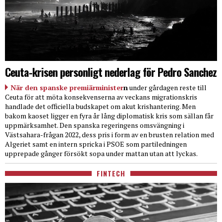
Ceuta-krisen personligt nederlag för Pedro Sanchez
När den spanske premiärminister
n
under gårdagen reste till
Ceuta för att möta konsekvenserna av veckans migrationskris
handlade det officiella budskapet om akut krishantering. Men
bakom kaoset ligger en fyra år lång diplomatisk kris som sällan får
uppmärksamhet. Den spanska regeringens omsvängning i
Västsahara-frågan 2022, dess pris i form av en brusten relation med
Algeriet samt en intern spricka i PSOE som partiledningen
upprepade gånger försökt sopa under mattan utan att lyckas.
FINTECH