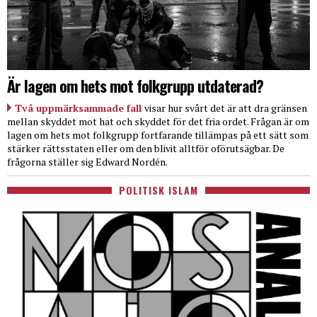
Är lagen om hets mot folkgrupp utdaterad?
Två uppmärksammade fall
visar hur svårt det är att dra gränsen
mellan skyddet mot hat och skyddet för det fria ordet. Frågan är om
lagen om hets mot folkgrupp fortfarande tillämpas på ett sätt som
stärker rättsstaten eller om den blivit alltför oförutsägbar. De
frågorna ställer sig Edward Nordén.
POLITISK ISLAM