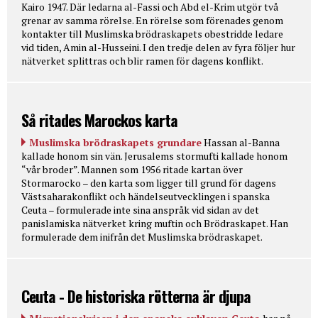
Kairo 1947. Där ledarna al-Fassi och Abd el-Krim utgör två
grenar av samma rörelse. En rörelse som förenades genom
kontakter till Muslimska brödraskapets obestridde ledare
vid tiden, Amin al-Husseini. I den tredje delen av fyra följer hur
nätverket splittras och blir ramen för dagens konflikt.
Så ritades Marockos karta
Muslimska brödraskapets grundare
Hassan al-Banna
kallade honom sin vän. Jerusalems stormufti kallade honom
“vår broder”. Mannen som 1956 ritade kartan över
Stormarocko – den karta som ligger till grund för dagens
Västsaharakonflikt och händelseutvecklingen i spanska
Ceuta – formulerade inte sina anspråk vid sidan av det
panislamiska nätverket kring muftin och Brödraskapet. Han
formulerade dem inifrån det Muslimska brödraskapet.
Ceuta - De historiska rötterna är djupa