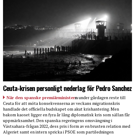
Ceuta-krisen personligt nederlag för Pedro Sanchez
När den spanske premiärminister
n
under gårdagen reste till
Ceuta för att möta konsekvenserna av veckans migrationskris
handlade det officiella budskapet om akut krishantering. Men
bakom kaoset ligger en fyra år lång diplomatisk kris som sällan får
uppmärksamhet. Den spanska regeringens omsvängning i
Västsahara-frågan 2022, dess pris i form av en brusten relation med
Algeriet samt en intern spricka i PSOE som partiledningen