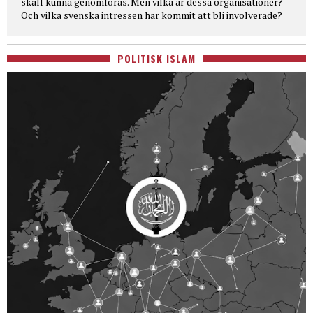
skall kunna genomföras. Men vilka är dessa organisationer?
Och vilka svenska intressen har kommit att bli involverade?
POLITISK ISLAM