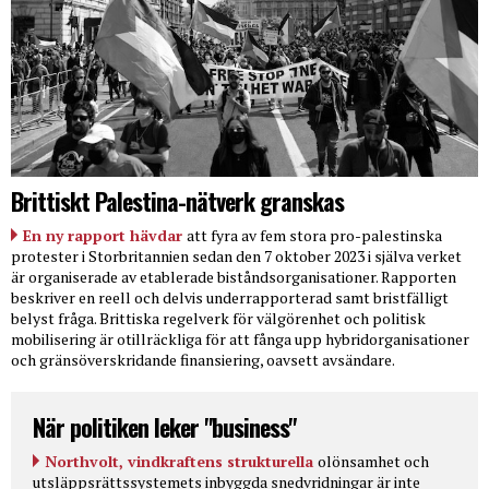
Brittiskt Palestina-nätverk granskas
En ny rapport hävdar
att fyra av fem stora pro-palestinska
protester i Storbritannien sedan den 7 oktober 2023 i själva verket
är organiserade av etablerade biståndsorganisationer. Rapporten
beskriver en reell och delvis underrapporterad samt bristfälligt
belyst fråga. Brittiska regelverk för välgörenhet och politisk
mobilisering är otillräckliga för att fånga upp hybridorganisationer
och gränsöverskridande finansiering, oavsett avsändare.
När politiken leker "business"
Northvolt, vindkraftens strukturella
olönsamhet och
utsläppsrättssystemets inbyggda snedvridningar är inte