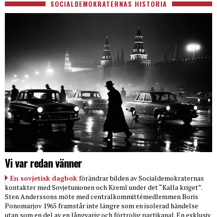
SOCIALDEMOKRATERNAS HISTORIA
Vi var redan vänner
En sovjetisk dagbok
förändrar bilden av Socialdemokraternas
kontakter med Sovjetunionen och Kreml under det “Kalla kriget”.
Sten Anderssons möte med centralkommittémedlemmen Boris
Ponomarjov 1965 framstår inte längre som en isolerad händelse
utan som en del av en långvarig och förtrolig partikanal. En exklusiv