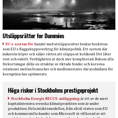
Utsläppsrätter for Dummies
EU:s system för
handel med utsläppsrätter brukar beskrivas
som EU:s flaggskeppsverktyg för klimatpolitik. Ett system där
industrin köper och säljer rätten att släppa ut koldioxid. Det låter
rent och enkelt. Verkligheten är dock mer komplicerad. Bakom alla
förkortningar döljs en struktur av riktade fonder och korsvisa
relationer mellan branscher och medlemsstater där jordmånen för
korruption har optimerats.
Höga risker i Stockholms prestigeprojekt
Stockholm Exergis BECCS-anläggning
är ett av de mest
kapitalintensiva svenska klimatprojekten som är under
produktion. Hela intäktsmodellen, från såväl staten som EU
och kommersiella kunder som Microsoft är villkorad av att