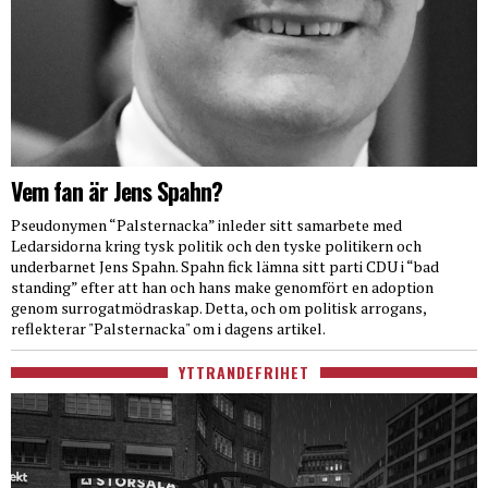
Vem fan är Jens Spahn?
Pseudonymen “Palsternacka” inleder sitt samarbete med
Ledarsidorna kring tysk politik och den tyske politikern och
underbarnet Jens Spahn. Spahn fick lämna sitt parti CDU i “bad
standing” efter att han och hans make genomfört en adoption
genom surrogatmödraskap. Detta, och om politisk arrogans,
reflekterar "Palsternacka" om i dagens artikel.
YTTRANDEFRIHET