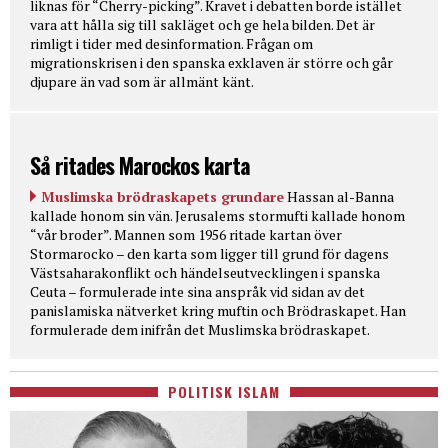
liknas för “Cherry-picking”. Kravet i debatten borde istället
vara att hålla sig till sakläget och ge hela bilden. Det är
rimligt i tider med desinformation. Frågan om
migrationskrisen i den spanska exklaven är större och går
djupare än vad som är allmänt känt.
Så ritades Marockos karta
Muslimska brödraskapets grundare
Hassan al-Banna
kallade honom sin vän. Jerusalems stormufti kallade honom
“vår broder”. Mannen som 1956 ritade kartan över
Stormarocko – den karta som ligger till grund för dagens
Västsaharakonflikt och händelseutvecklingen i spanska
Ceuta – formulerade inte sina anspråk vid sidan av det
panislamiska nätverket kring muftin och Brödraskapet. Han
formulerade dem inifrån det Muslimska brödraskapet.
POLITISK ISLAM