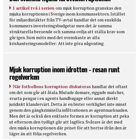
I artikel två i serien
om mjuk korruption granskas den
mjuka korruptionen i Sverige inom kommunsektorn. Istället
för miljardintäkter från TV-avtal handlar det om enskilda
kommuners investeringsbudgetar men det är samma
strukturella beroende och samma ovilja att ställa krav som
går igen. Som möts med det svenskaste av alla
krishanteringsmodeller: Att inte göra någonting.
Mjuk korruption inom idrotten - resan runt
regelverken
När fotbollens korruption diskuteras
handlar det oftast
om det som går att åtala. Mutade domare, riggade matcher,
svarta pengar i en agents handbagage eller annat direkt
juridiskt klandervärt. Detta är en bister verklighet inte minst
genom den gängkriminella infiltrationen av agentmarknaden.
Men det är också den enklaste formen av korruption att peka
ut eftersom den tydligt går att lagföra. Svårare är det med
den mjuka korruptionen där priset för att bortse ifrån den är
lägre än att följa regelverken.