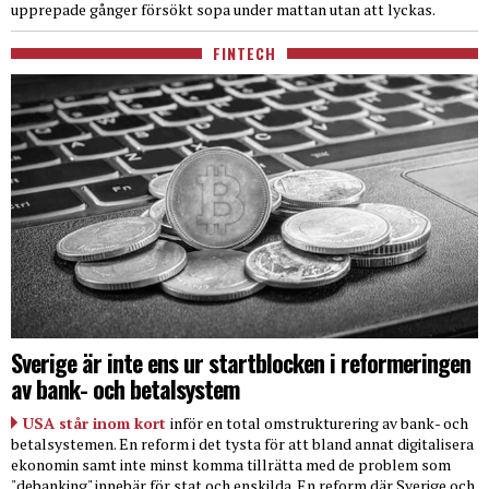
upprepade gånger försökt sopa under mattan utan att lyckas.
FINTECH
Sverige är inte ens ur startblocken i reformeringen
av bank- och betalsystem
USA står inom kort
inför en total omstrukturering av bank- och
betalsystemen. En reform i det tysta för att bland annat digitalisera
ekonomin samt inte minst komma tillrätta med de problem som
"debanking" innebär för stat och enskilda. En reform där Sverige och