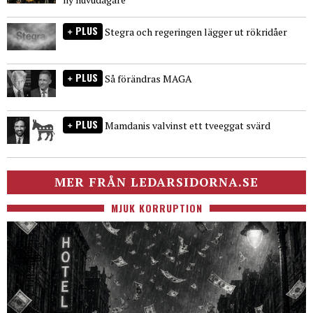
PLUS
Stegra och regeringen lägger ut rökridåer
PLUS
Så förändras MAGA
PLUS
Mamdanis valvinst ett tveeggat svärd
MER FRÅN LEDARSIDORNA.SE
MJUK KORRUPTION