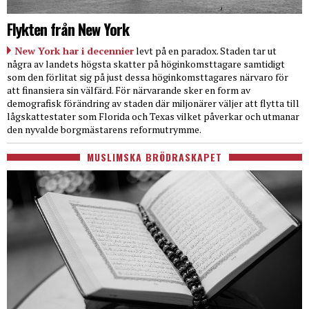
Flykten från New York
New York har i decennier
levt på en paradox. Staden tar ut
några av landets högsta skatter på höginkomsttagare samtidigt
som den förlitat sig på just dessa höginkomsttagares närvaro för
att finansiera sin välfärd. För närvarande sker en form av
demografisk förändring av staden där miljonärer väljer att flytta till
lågskattestater som Florida och Texas vilket påverkar och utmanar
den nyvalde borgmästarens reformutrymme.
MUSLIMSKA BRÖDRASKAPET