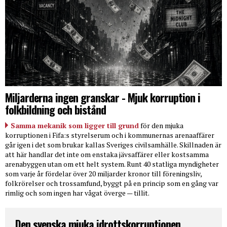
Miljarderna ingen granskar - Mjuk korruption i
folkbildning och bistånd
Samma mekanik som ligger till grund
för den mjuka
korruptionen i Fifa:s styrelserum och i kommunernas arenaaffärer
går igen i det som brukar kallas Sveriges civilsamhälle. Skillnaden är
att här handlar det inte om enstaka jävsaffärer eller kostsamma
arenabyggen utan om ett helt system. Runt 40 statliga myndigheter
som varje år fördelar över 20 miljarder kronor till föreningsliv,
folkrörelser och trossamfund, byggt på en princip som en gång var
rimlig och som ingen har vågat överge — tillit.
Den svenska mjuka idrottskorruptionen