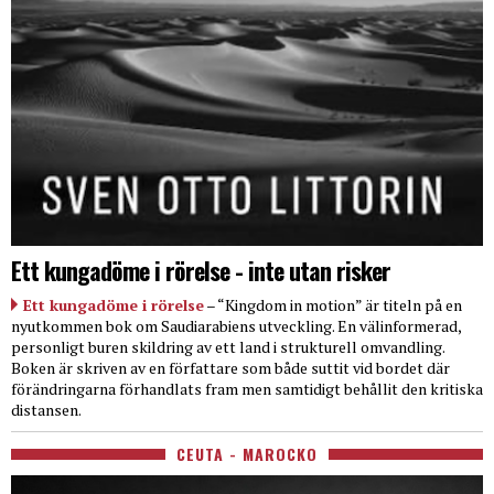
Ett kungadöme i rörelse - inte utan risker
Ett kungadöme i rörelse
– “Kingdom in motion” är titeln på en
nyutkommen bok om Saudiarabiens utveckling. En välinformerad,
personligt buren skildring av ett land i strukturell omvandling.
Boken är skriven av en författare som både suttit vid bordet där
förändringarna förhandlats fram men samtidigt behållit den kritiska
distansen.
CEUTA - MAROCKO