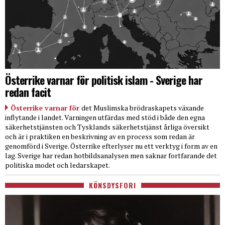
Österrike varnar för politisk islam - Sverige har
redan facit
Österrike varnar för
det Muslimska brödraskapets växande
inflytande i landet. Varningen utfärdas med stöd i både den egna
säkerhetstjänsten och Tysklands säkerhetstjänst årliga översikt
och är i praktiken en beskrivning av en process som redan är
genomförd i Sverige. Österrike efterlyser nu ett verktyg i form av en
lag. Sverige har redan hotbildsanalysen men saknar fortfarande det
politiska modet och ledarskapet.
KÖNSDYSFORI