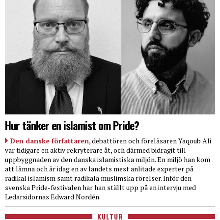
Hur tänker en islamist om Pride?
Den danske författaren
, debattören och föreläsaren Yaqoub Ali
var tidigare en aktiv rekryterare åt, och därmed bidragit till
uppbyggnaden av den danska islamistiska miljön. En miljö han kom
att lämna och är idag en av landets mest anlitade experter på
radikal islamism samt radikala muslimska rörelser. Inför den
svenska Pride-festivalen har han ställt upp på en intervju med
Ledarsidornas Edward Nordén.
KULTUR