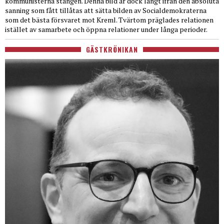
kommunisterna stången. Denna bild är dock långt ifrån den absoluta
sanning som fått tillåtas att sätta bilden av Socialdemokraterna
som det bästa försvaret mot Kreml. Tvärtom präglades relationen
istället av samarbete och öppna relationer under långa perioder.
GÄSTKRÖNIKAN