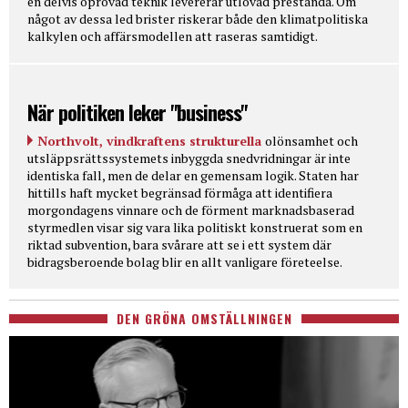
en delvis oprövad teknik levererar utlovad prestanda. Om
något av dessa led brister riskerar både den klimatpolitiska
kalkylen och affärsmodellen att raseras samtidigt.
När politiken leker "business"
Northvolt, vindkraftens strukturella
olönsamhet och
utsläppsrättssystemets inbyggda snedvridningar är inte
identiska fall, men de delar en gemensam logik. Staten har
hittills haft mycket begränsad förmåga att identifiera
morgondagens vinnare och de förment marknadsbaserad
styrmedlen visar sig vara lika politiskt konstruerat som en
riktad subvention, bara svårare att se i ett system där
bidragsberoende bolag blir en allt vanligare företeelse.
DEN GRÖNA OMSTÄLLNINGEN