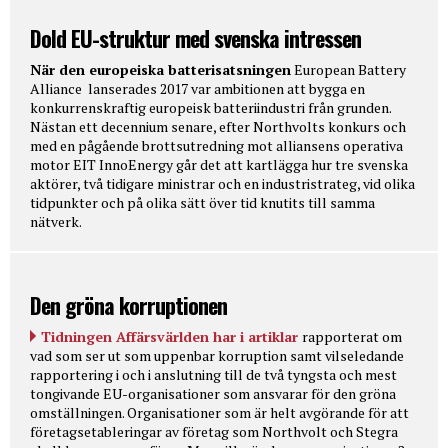
Dold EU-struktur med svenska intressen
När den europeiska batterisatsningen
European Battery
Alliance lanserades 2017 var ambitionen att bygga en
konkurrenskraftig europeisk batteriindustri från grunden.
Nästan ett decennium senare, efter Northvolts konkurs och
med en pågående brottsutredning mot alliansens operativa
motor EIT InnoEnergy går det att kartlägga hur tre svenska
aktörer, två tidigare ministrar och en industristrateg, vid olika
tidpunkter och på olika sätt över tid knutits till samma
nätverk.
Den gröna korruptionen
Tidningen Affärsvärlden har i artiklar
rapporterat om
vad som ser ut som uppenbar korruption samt vilseledande
rapportering i och i anslutning till de två tyngsta och mest
tongivande EU-organisationer som ansvarar för den gröna
omställningen. Organisationer som är helt avgörande för att
företagsetableringar av företag som Northvolt och Stegra