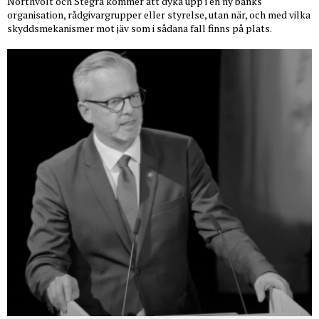
Northvolt och Stegra kommer att dyka upp i en ny banks
organisation, rådgivargrupper eller styrelse, utan när, och med vilka
skyddsmekanismer mot jäv som i sådana fall finns på plats.