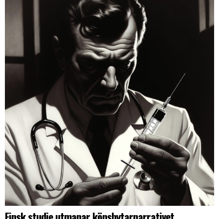
Finsk studie utmanar könsbytarnarrativet