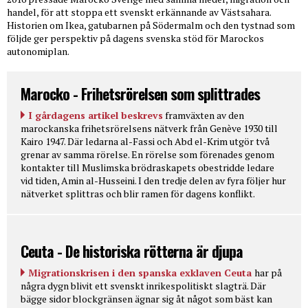
handel, för att stoppa ett svenskt erkännande av Västsahara.
Historien om Ikea, gatubarnen på Södermalm och den tystnad som
följde ger perspektiv på dagens svenska stöd för Marockos
autonomiplan.
Marocko - Frihetsrörelsen som splittrades
I gårdagens artikel beskrevs
framväxten av den
marockanska frihetsrörelsens nätverk från Genève 1930 till
Kairo 1947. Där ledarna al-Fassi och Abd el-Krim utgör två
grenar av samma rörelse. En rörelse som förenades genom
kontakter till Muslimska brödraskapets obestridde ledare
vid tiden, Amin al-Husseini. I den tredje delen av fyra följer hur
nätverket splittras och blir ramen för dagens konflikt.
Ceuta - De historiska rötterna är djupa
Migrationskrisen i den spanska exklaven Ceuta
har på
några dygn blivit ett svenskt inrikespolitiskt slagträ. Där
bägge sidor blockgränsen ägnar sig åt något som bäst kan