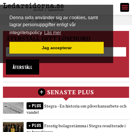
Ledarsidorna.se
Denna sida använder sig av cookies, samt
Tipsa oss idag
lagrar personuppgifter enligt vår
integritetspolicy
Läs mer
ÅTERSTÄLL DITT LÖSENORD
Jag accepterar
ÅTERSTÄLL
SENASTE PLUS
PLUS
Stegra - En historia om påverkansarbete och
vandel
PLUS
Frostig bolagsstämma i Stegra resulterade i
ny huvudägare