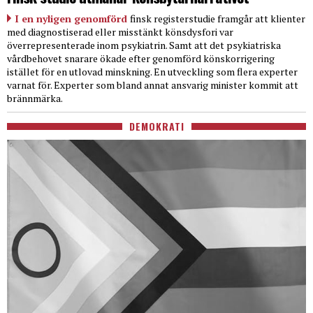
I en nyligen genomförd
finsk registerstudie framgår att klienter
med diagnostiserad eller misstänkt könsdysfori var
överrepresenterade inom psykiatrin. Samt att det psykiatriska
vårdbehovet snarare ökade efter genomförd könskorrigering
istället för en utlovad minskning. En utveckling som flera experter
varnat för. Experter som bland annat ansvarig minister kommit att
brännmärka.
DEMOKRATI