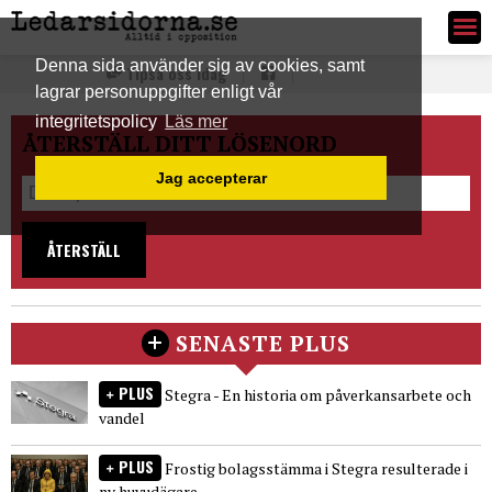
Ledarsidorna.se
Denna sida använder sig av cookies, samt
Tipsa oss idag
lagrar personuppgifter enligt vår
integritetspolicy
Läs mer
ÅTERSTÄLL DITT LÖSENORD
Jag accepterar
ÅTERSTÄLL
SENASTE PLUS
PLUS
Stegra - En historia om påverkansarbete och
vandel
PLUS
Frostig bolagsstämma i Stegra resulterade i
ny huvudägare