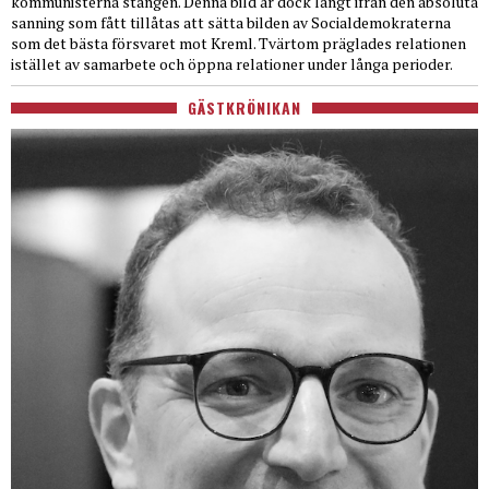
kommunisterna stången. Denna bild är dock långt ifrån den absoluta
sanning som fått tillåtas att sätta bilden av Socialdemokraterna
som det bästa försvaret mot Kreml. Tvärtom präglades relationen
istället av samarbete och öppna relationer under långa perioder.
GÄSTKRÖNIKAN