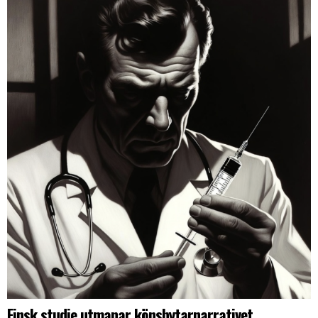
Finsk studie utmanar könsbytarnarrativet