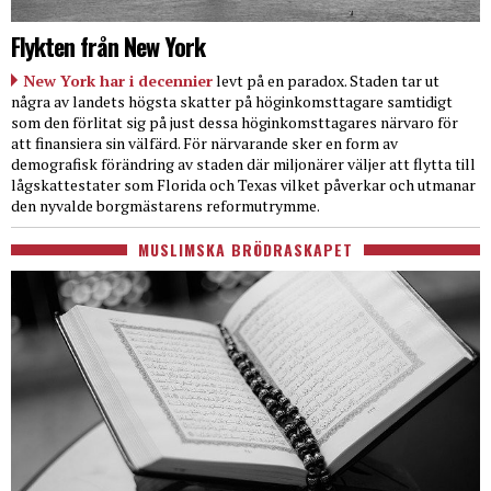
Flykten från New York
New York har i decennier
levt på en paradox. Staden tar ut
några av landets högsta skatter på höginkomsttagare samtidigt
som den förlitat sig på just dessa höginkomsttagares närvaro för
att finansiera sin välfärd. För närvarande sker en form av
demografisk förändring av staden där miljonärer väljer att flytta till
lågskattestater som Florida och Texas vilket påverkar och utmanar
den nyvalde borgmästarens reformutrymme.
MUSLIMSKA BRÖDRASKAPET