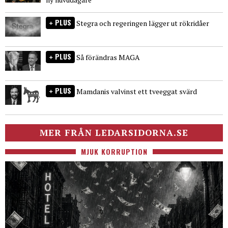
PLUS
Stegra och regeringen lägger ut rökridåer
PLUS
Så förändras MAGA
PLUS
Mamdanis valvinst ett tveeggat svärd
MER FRÅN LEDARSIDORNA.SE
MJUK KORRUPTION