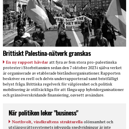
Brittiskt Palestina-nätverk granskas
En ny rapport hävdar
att fyra av fem stora pro-palestinska
protester i Storbritannien sedan den 7 oktober 2023 i själva verket
är organiserade av etablerade biståndsorganisationer. Rapporten
beskriver en reell och delvis underrapporterad samt bristfälligt
belyst fråga. Brittiska regelverk för välgörenhet och politisk
mobilisering är otillräckliga för att fånga upp hybridorganisationer
och gränsöverskridande finansiering, oavsett avsändare.
När politiken leker "business"
Northvolt, vindkraftens strukturella
olönsamhet och
utsläppsrättssystemets inbyggda snedvridningar är inte