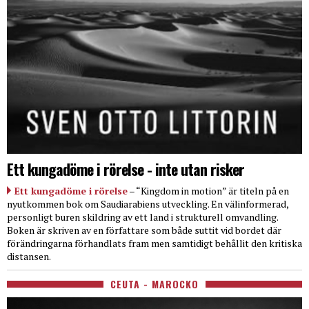
Ett kungadöme i rörelse - inte utan risker
Ett kungadöme i rörelse
– “Kingdom in motion” är titeln på en
nyutkommen bok om Saudiarabiens utveckling. En välinformerad,
personligt buren skildring av ett land i strukturell omvandling.
Boken är skriven av en författare som både suttit vid bordet där
förändringarna förhandlats fram men samtidigt behållit den kritiska
distansen.
CEUTA - MAROCKO