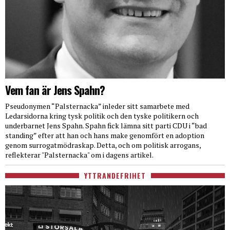
Vem fan är Jens Spahn?
Pseudonymen “Palsternacka” inleder sitt samarbete med
Ledarsidorna kring tysk politik och den tyske politikern och
underbarnet Jens Spahn. Spahn fick lämna sitt parti CDU i “bad
standing” efter att han och hans make genomfört en adoption
genom surrogatmödraskap. Detta, och om politisk arrogans,
reflekterar "Palsternacka" om i dagens artikel.
YTTRANDEFRIHET