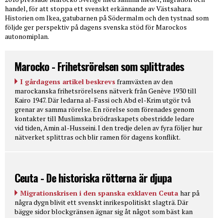
handel, för att stoppa ett svenskt erkännande av Västsahara.
Historien om Ikea, gatubarnen på Södermalm och den tystnad som
följde ger perspektiv på dagens svenska stöd för Marockos
autonomiplan.
Marocko - Frihetsrörelsen som splittrades
I gårdagens artikel beskrevs
framväxten av den
marockanska frihetsrörelsens nätverk från Genève 1930 till
Kairo 1947. Där ledarna al-Fassi och Abd el-Krim utgör två
grenar av samma rörelse. En rörelse som förenades genom
kontakter till Muslimska brödraskapets obestridde ledare
vid tiden, Amin al-Husseini. I den tredje delen av fyra följer hur
nätverket splittras och blir ramen för dagens konflikt.
Ceuta - De historiska rötterna är djupa
Migrationskrisen i den spanska exklaven Ceuta
har på
några dygn blivit ett svenskt inrikespolitiskt slagträ. Där
bägge sidor blockgränsen ägnar sig åt något som bäst kan