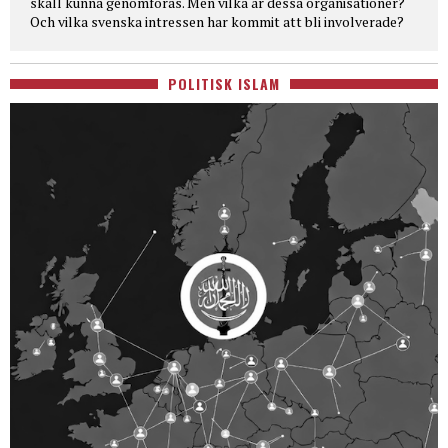
skall kunna genomföras. Men vilka är dessa organisationer?
Och vilka svenska intressen har kommit att bli involverade?
POLITISK ISLAM