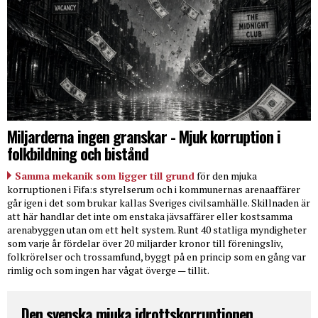
Miljarderna ingen granskar - Mjuk korruption i
folkbildning och bistånd
Samma mekanik som ligger till grund
för den mjuka
korruptionen i Fifa:s styrelserum och i kommunernas arenaaffärer
går igen i det som brukar kallas Sveriges civilsamhälle. Skillnaden är
att här handlar det inte om enstaka jävsaffärer eller kostsamma
arenabyggen utan om ett helt system. Runt 40 statliga myndigheter
som varje år fördelar över 20 miljarder kronor till föreningsliv,
folkrörelser och trossamfund, byggt på en princip som en gång var
rimlig och som ingen har vågat överge — tillit.
Den svenska mjuka idrottskorruptionen