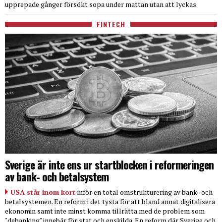
upprepade gånger försökt sopa under mattan utan att lyckas.
FINTECH
Sverige är inte ens ur startblocken i reformeringen
av bank- och betalsystem
USA står inom kort
inför en total omstrukturering av bank- och
betalsystemen. En reform i det tysta för att bland annat digitalisera
ekonomin samt inte minst komma tillrätta med de problem som
"debanking" innebär för stat och enskilda. En reform där Sverige och