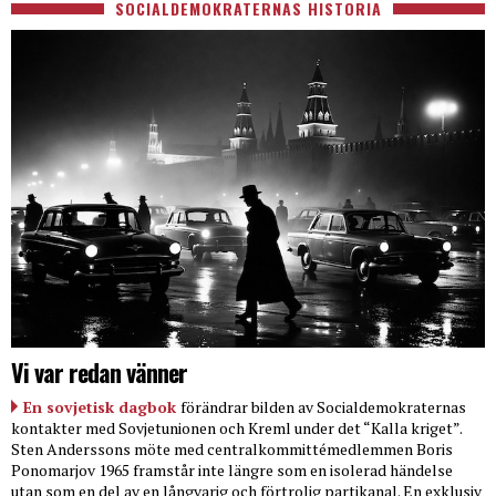
SOCIALDEMOKRATERNAS HISTORIA
Vi var redan vänner
En sovjetisk dagbok
förändrar bilden av Socialdemokraternas
kontakter med Sovjetunionen och Kreml under det “Kalla kriget”.
Sten Anderssons möte med centralkommittémedlemmen Boris
Ponomarjov 1965 framstår inte längre som en isolerad händelse
utan som en del av en långvarig och förtrolig partikanal. En exklusiv