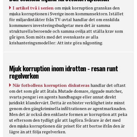
I artikel två i serien
om mjuk korruption granskas den
mjuka korruptionen i Sverige inom kommunsektorn. Istället
för miljardintäkter från TV-avtal handlar det om enskilda
kommuners investeringsbudgetar men det är samma
strukturella beroende och samma ovilja att ställa krav som
går igen. Som möts med det svenskaste av alla
krishanteringsmodeller: Att inte göra någonting.
Mjuk korruption inom idrotten - resan runt
regelverken
När fotbollens korruption diskuteras
handlar det oftast
om det som går att åtala. Mutade domare, riggade matcher,
svarta pengar i en agents handbagage eller annat direkt
juridiskt klandervärt. Detta är en bister verklighet inte minst
genom den gängkriminella infiltrationen av agentmarknaden.
Men det är också den enklaste formen av korruption att peka
ut eftersom den tydligt går att lagföra. Svårare är det med
den mjuka korruptionen där priset för att bortse ifrån den är
lägre än att följa regelverken.