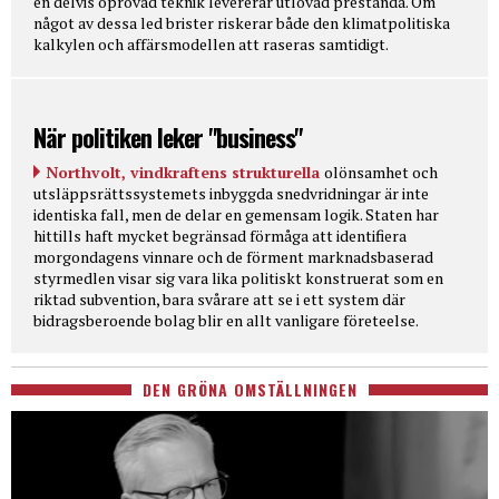
en delvis oprövad teknik levererar utlovad prestanda. Om
något av dessa led brister riskerar både den klimatpolitiska
kalkylen och affärsmodellen att raseras samtidigt.
När politiken leker "business"
Northvolt, vindkraftens strukturella
olönsamhet och
utsläppsrättssystemets inbyggda snedvridningar är inte
identiska fall, men de delar en gemensam logik. Staten har
hittills haft mycket begränsad förmåga att identifiera
morgondagens vinnare och de förment marknadsbaserad
styrmedlen visar sig vara lika politiskt konstruerat som en
riktad subvention, bara svårare att se i ett system där
bidragsberoende bolag blir en allt vanligare företeelse.
DEN GRÖNA OMSTÄLLNINGEN