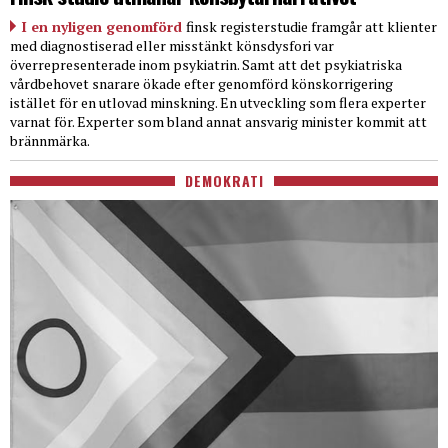
I en nyligen genomförd
finsk registerstudie framgår att klienter
med diagnostiserad eller misstänkt könsdysfori var
överrepresenterade inom psykiatrin. Samt att det psykiatriska
vårdbehovet snarare ökade efter genomförd könskorrigering
istället för en utlovad minskning. En utveckling som flera experter
varnat för. Experter som bland annat ansvarig minister kommit att
brännmärka.
DEMOKRATI