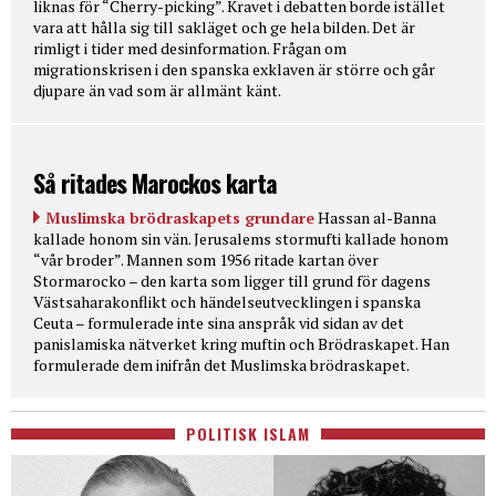
liknas för “Cherry-picking”. Kravet i debatten borde istället
vara att hålla sig till sakläget och ge hela bilden. Det är
rimligt i tider med desinformation. Frågan om
migrationskrisen i den spanska exklaven är större och går
djupare än vad som är allmänt känt.
Så ritades Marockos karta
Muslimska brödraskapets grundare
Hassan al-Banna
kallade honom sin vän. Jerusalems stormufti kallade honom
“vår broder”. Mannen som 1956 ritade kartan över
Stormarocko – den karta som ligger till grund för dagens
Västsaharakonflikt och händelseutvecklingen i spanska
Ceuta – formulerade inte sina anspråk vid sidan av det
panislamiska nätverket kring muftin och Brödraskapet. Han
formulerade dem inifrån det Muslimska brödraskapet.
POLITISK ISLAM