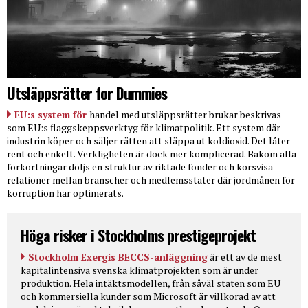
Utsläppsrätter for Dummies
EU:s system för
handel med utsläppsrätter brukar beskrivas
som EU:s flaggskeppsverktyg för klimatpolitik. Ett system där
industrin köper och säljer rätten att släppa ut koldioxid. Det låter
rent och enkelt. Verkligheten är dock mer komplicerad. Bakom alla
förkortningar döljs en struktur av riktade fonder och korsvisa
relationer mellan branscher och medlemsstater där jordmånen för
korruption har optimerats.
Höga risker i Stockholms prestigeprojekt
Stockholm Exergis BECCS-anläggning
är ett av de mest
kapitalintensiva svenska klimatprojekten som är under
produktion. Hela intäktsmodellen, från såväl staten som EU
och kommersiella kunder som Microsoft är villkorad av att