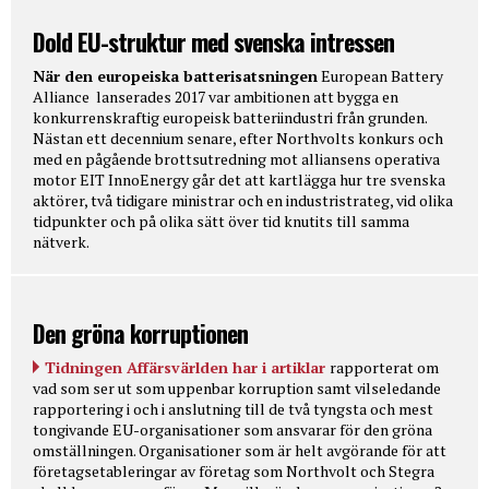
Dold EU-struktur med svenska intressen
När den europeiska batterisatsningen
European Battery
Alliance lanserades 2017 var ambitionen att bygga en
konkurrenskraftig europeisk batteriindustri från grunden.
Nästan ett decennium senare, efter Northvolts konkurs och
med en pågående brottsutredning mot alliansens operativa
motor EIT InnoEnergy går det att kartlägga hur tre svenska
aktörer, två tidigare ministrar och en industristrateg, vid olika
tidpunkter och på olika sätt över tid knutits till samma
nätverk.
Den gröna korruptionen
Tidningen Affärsvärlden har i artiklar
rapporterat om
vad som ser ut som uppenbar korruption samt vilseledande
rapportering i och i anslutning till de två tyngsta och mest
tongivande EU-organisationer som ansvarar för den gröna
omställningen. Organisationer som är helt avgörande för att
företagsetableringar av företag som Northvolt och Stegra