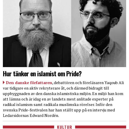
Hur tänker en islamist om Pride?
Den danske författaren
, debattören och föreläsaren Yaqoub Ali
var tidigare en aktiv rekryterare åt, och därmed bidragit till
uppbyggnaden av den danska islamistiska miljön. En miljö han kom
att lämna och är idag en av landets mest anlitade experter på
radikal islamism samt radikala muslimska rörelser. Inför den
svenska Pride-festivalen har han ställt upp på en intervju med
Ledarsidornas Edward Nordén.
KULTUR