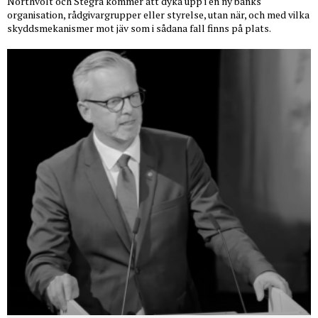
Northvolt och Stegra kommer att dyka upp i en ny banks
organisation, rådgivargrupper eller styrelse, utan när, och med vilka
skyddsmekanismer mot jäv som i sådana fall finns på plats.