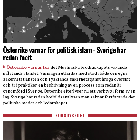
Österrike varnar för politisk islam - Sverige har
redan facit
Österrike varnar för
det Muslimska brödraskapets växande
inflytande i landet. Varningen utfärdas med stöd i både den egna
säkerhetstjänsten och Tysklands säkerhetstjänst årliga översikt
och är i praktiken en beskrivning av en process som redan är
genomförd i Sverige. Österrike efterlyser nu ett verktyg i form av en
lag. Sverige har redan hotbildsanalysen men saknar fortfarande det
politiska modet och ledarskapet.
KÖNSDYSFORI