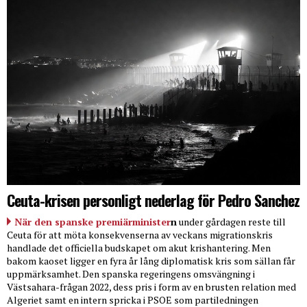
Ceuta-krisen personligt nederlag för Pedro Sanchez
När den spanske premiärminister
n
under gårdagen reste till
Ceuta för att möta konsekvenserna av veckans migrationskris
handlade det officiella budskapet om akut krishantering. Men
bakom kaoset ligger en fyra år lång diplomatisk kris som sällan får
uppmärksamhet. Den spanska regeringens omsvängning i
Västsahara-frågan 2022, dess pris i form av en brusten relation med
Algeriet samt en intern spricka i PSOE som partiledningen