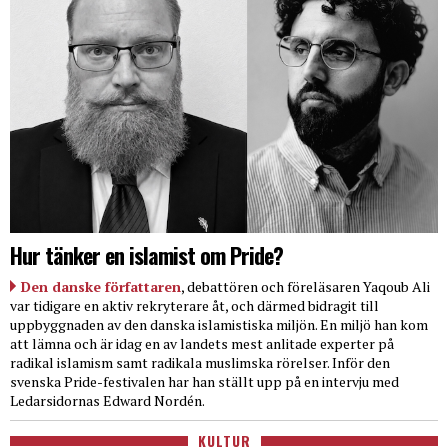
Hur tänker en islamist om Pride?
Den danske författaren
, debattören och föreläsaren Yaqoub Ali
var tidigare en aktiv rekryterare åt, och därmed bidragit till
uppbyggnaden av den danska islamistiska miljön. En miljö han kom
att lämna och är idag en av landets mest anlitade experter på
radikal islamism samt radikala muslimska rörelser. Inför den
svenska Pride-festivalen har han ställt upp på en intervju med
Ledarsidornas Edward Nordén.
KULTUR