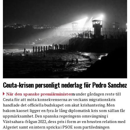
Ceuta-krisen personligt nederlag för Pedro Sanchez
När den spanske premiärminister
n
under gårdagen reste till
Ceuta för att möta konsekvenserna av veckans migrationskris
handlade det officiella budskapet om akut krishantering. Men
bakom kaoset ligger en fyra år lång diplomatisk kris som sällan får
uppmärksamhet. Den spanska regeringens omsvängning i
Västsahara-frågan 2022, dess pris i form av en brusten relation med
Algeriet samt en intern spricka i PSOE som partiledningen