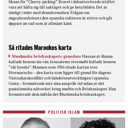
liknas för “Cherry-picking”. Kravet i debatten borde istället
vara att hålla sig till sakläget och ge hela bilden. Det är
rimligt i tider med desinformation. Frågan om
migrationskrisen i den spanska exklaven är större och går
djupare än vad som är allmänt känt.
Så ritades Marockos karta
Muslimska brödraskapets grundare
Hassan al-Banna
kallade honom sin vän. Jerusalems stormufti kallade honom
“vår broder”. Mannen som 1956 ritade kartan över
Stormarocko – den karta som ligger till grund för dagens
Västsaharakonflikt och händelseutvecklingen i spanska
Ceuta – formulerade inte sina anspråk vid sidan av det
panislamiska nätverket kring muftin och Brödraskapet. Han
formulerade dem inifrån det Muslimska brödraskapet.
POLITISK ISLAM