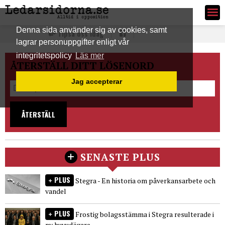
Ledarsidorna.se
Denna sida använder sig av cookies, samt
Tipsa oss idag
lagrar personuppgifter enligt vår
integritetspolicy
Läs mer
ÅTERSTÄLL DITT LÖSENORD
Jag accepterar
ÅTERSTÄLL
SENASTE PLUS
PLUS
Stegra - En historia om påverkansarbete och
vandel
PLUS
Frostig bolagsstämma i Stegra resulterade i
ny huvudägare