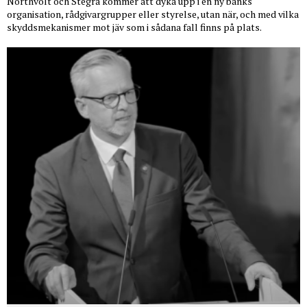
Northvolt och Stegra kommer att dyka upp i en ny banks
organisation, rådgivargrupper eller styrelse, utan när, och med vilka
skyddsmekanismer mot jäv som i sådana fall finns på plats.