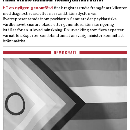
I en nyligen genomförd
finsk registerstudie framgår att klienter
med diagnostiserad eller misstänkt könsdysfori var
överrepresenterade inom psykiatrin. Samt att det psykiatriska
vårdbehovet snarare ökade efter genomförd könskorrigering
istället för en utlovad minskning. En utveckling som flera experter
varnat för. Experter som bland annat ansvarig minister kommit att
brännmärka.
DEMOKRATI