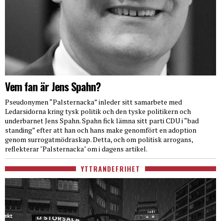
Vem fan är Jens Spahn?
Pseudonymen “Palsternacka” inleder sitt samarbete med
Ledarsidorna kring tysk politik och den tyske politikern och
underbarnet Jens Spahn. Spahn fick lämna sitt parti CDU i “bad
standing” efter att han och hans make genomfört en adoption
genom surrogatmödraskap. Detta, och om politisk arrogans,
reflekterar "Palsternacka" om i dagens artikel.
YTTRANDEFRIHET