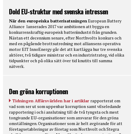
Dold EU-struktur med svenska intressen
När den europeiska batterisatsningen
European Battery
Alliance lanserades 2017 var ambitionen att bygga en
konkurrenskraftig europeisk batteriindustri från grunden.
Nästan ett decennium senare, efter Northvolts konkurs och
med en pågående brottsutredning mot alliansens operativa
motor EIT InnoEnergy går det att kartlägga hur tre svenska
aktörer, två tidigare ministrar och en industristrateg, vid olika
tidpunkter och på olika sätt över tid knutits till samma
nätverk.
Den gröna korruptionen
Tidningen Affärsvärlden har i artiklar
rapporterat om
vad som ser ut som uppenbar korruption samt vilseledande
rapportering i och i anslutning till de två tyngsta och mest
tongivande EU-organisationer som ansvarar för den gröna
omställningen. Organisationer som är helt avgörande för att
företagsetableringar av företag som Northvolt och Stegra