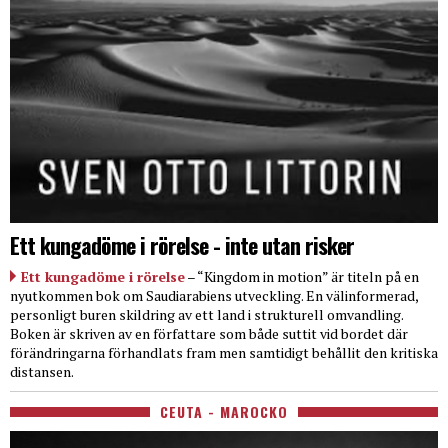
Ett kungadöme i rörelse - inte utan risker
Ett kungadöme i rörelse
– “Kingdom in motion” är titeln på en
nyutkommen bok om Saudiarabiens utveckling. En välinformerad,
personligt buren skildring av ett land i strukturell omvandling.
Boken är skriven av en författare som både suttit vid bordet där
förändringarna förhandlats fram men samtidigt behållit den kritiska
distansen.
CEUTA - MAROCKO