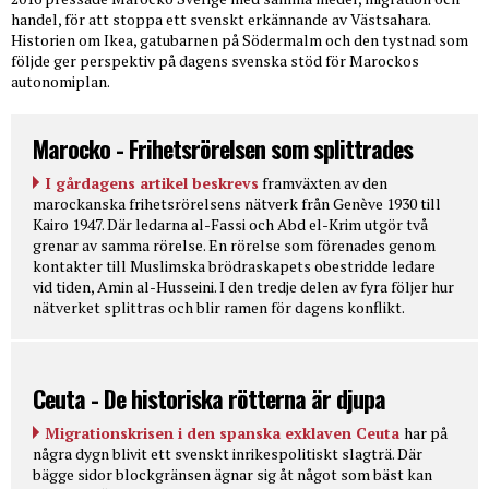
handel, för att stoppa ett svenskt erkännande av Västsahara.
Historien om Ikea, gatubarnen på Södermalm och den tystnad som
följde ger perspektiv på dagens svenska stöd för Marockos
autonomiplan.
Marocko - Frihetsrörelsen som splittrades
I gårdagens artikel beskrevs
framväxten av den
marockanska frihetsrörelsens nätverk från Genève 1930 till
Kairo 1947. Där ledarna al-Fassi och Abd el-Krim utgör två
grenar av samma rörelse. En rörelse som förenades genom
kontakter till Muslimska brödraskapets obestridde ledare
vid tiden, Amin al-Husseini. I den tredje delen av fyra följer hur
nätverket splittras och blir ramen för dagens konflikt.
Ceuta - De historiska rötterna är djupa
Migrationskrisen i den spanska exklaven Ceuta
har på
några dygn blivit ett svenskt inrikespolitiskt slagträ. Där
bägge sidor blockgränsen ägnar sig åt något som bäst kan