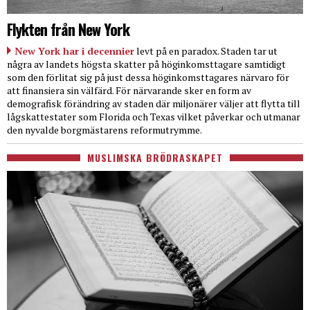
Flykten från New York
New York har i decennier
levt på en paradox. Staden tar ut
några av landets högsta skatter på höginkomsttagare samtidigt
som den förlitat sig på just dessa höginkomsttagares närvaro för
att finansiera sin välfärd. För närvarande sker en form av
demografisk förändring av staden där miljonärer väljer att flytta till
lågskattestater som Florida och Texas vilket påverkar och utmanar
den nyvalde borgmästarens reformutrymme.
MUSLIMSKA BRÖDRASKAPET