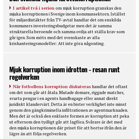
I artikel två i serien
om mjuk korruption granskas den
mjuka korruptionen i Sverige inom kommunsektorn. Istället
för miljardintäkter från TV-avtal handlar det om enskilda
kommuners investeringsbudgetar men det är samma
strukturella beroende och samma ovilja att ställa krav som
går igen. Som möts med det svenskaste av alla
krishanteringsmodeller: Att inte göra någonting.
Mjuk korruption inom idrotten - resan runt
regelverken
När fotbollens korruption diskuteras
handlar det oftast
om det som går att åtala. Mutade domare, riggade matcher,
svarta pengar i en agents handbagage eller annat direkt
juridiskt klandervärt. Detta är en bister verklighet inte minst
genom den gängkriminella infiltrationen av agentmarknaden.
Men det är också den enklaste formen av korruption att peka
ut eftersom den tydligt går att lagföra. Svårare är det med
den mjuka korruptionen där priset för att bortse ifrån den är
lägre än att följa regelverken.