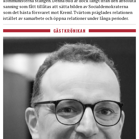
kommunisterna stången. Denna bild är dock långt ifrån den absoluta
sanning som fått tillåtas att sätta bilden av Socialdemokraterna
som det bästa försvaret mot Kreml. Tvärtom präglades relationen
istället av samarbete och öppna relationer under långa perioder.
GÄSTKRÖNIKAN