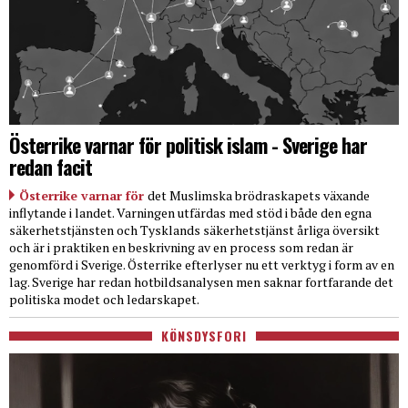
Österrike varnar för politisk islam - Sverige har
redan facit
Österrike varnar för
det Muslimska brödraskapets växande
inflytande i landet. Varningen utfärdas med stöd i både den egna
säkerhetstjänsten och Tysklands säkerhetstjänst årliga översikt
och är i praktiken en beskrivning av en process som redan är
genomförd i Sverige. Österrike efterlyser nu ett verktyg i form av en
lag. Sverige har redan hotbildsanalysen men saknar fortfarande det
politiska modet och ledarskapet.
KÖNSDYSFORI