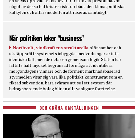
en delvis oprövad teknik levererar utlovad prestanda. Om
något av dessa led brister riskerar både den klimatpolitiska
kalkylen och affärsmodellen att raseras samtidigt.
När politiken leker "business"
Northvolt, vindkraftens strukturella
olönsamhet och
utsläppsrättssystemets inbyggda snedvridningar är inte
identiska fall, men de delar en gemensam logik. Staten har
hittills haft mycket begränsad förmåga att identifiera
morgondagens vinnare och de förment marknadsbaserad
styrmedlen visar sig vara lika politiskt konstruerat som en
riktad subvention, bara svårare att se i ett system där
bidragsberoende bolag blir en allt vanligare företeelse.
DEN GRÖNA OMSTÄLLNINGEN