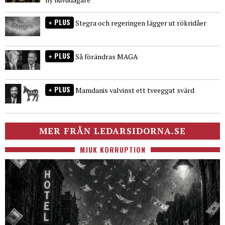
PLUS
Stegra och regeringen lägger ut rökridåer
PLUS
Så förändras MAGA
PLUS
Mamdanis valvinst ett tveeggat svärd
MER FRÅN LEDARSIDORNA.SE
MJUK KORRUPTION