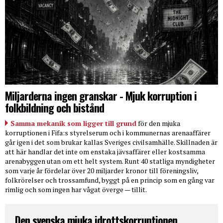
Miljarderna ingen granskar - Mjuk korruption i
folkbildning och bistånd
Samma mekanik som ligger till grund
för den mjuka
korruptionen i Fifa:s styrelserum och i kommunernas arenaaffärer
går igen i det som brukar kallas Sveriges civilsamhälle. Skillnaden är
att här handlar det inte om enstaka jävsaffärer eller kostsamma
arenabyggen utan om ett helt system. Runt 40 statliga myndigheter
som varje år fördelar över 20 miljarder kronor till föreningsliv,
folkrörelser och trossamfund, byggt på en princip som en gång var
rimlig och som ingen har vågat överge — tillit.
Den svenska mjuka idrottskorruptionen