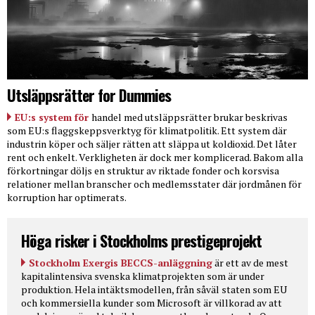
Utsläppsrätter for Dummies
EU:s system för
handel med utsläppsrätter brukar beskrivas
som EU:s flaggskeppsverktyg för klimatpolitik. Ett system där
industrin köper och säljer rätten att släppa ut koldioxid. Det låter
rent och enkelt. Verkligheten är dock mer komplicerad. Bakom alla
förkortningar döljs en struktur av riktade fonder och korsvisa
relationer mellan branscher och medlemsstater där jordmånen för
korruption har optimerats.
Höga risker i Stockholms prestigeprojekt
Stockholm Exergis BECCS-anläggning
är ett av de mest
kapitalintensiva svenska klimatprojekten som är under
produktion. Hela intäktsmodellen, från såväl staten som EU
och kommersiella kunder som Microsoft är villkorad av att