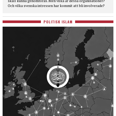
skall kunna genomföras. Men vilka är dessa organisationer?
Och vilka svenska intressen har kommit att bli involverade?
POLITISK ISLAM