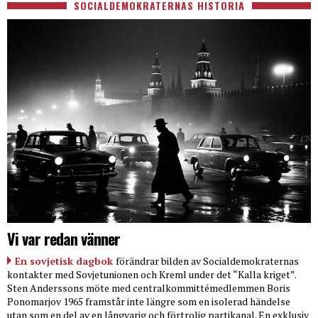
SOCIALDEMOKRATERNAS HISTORIA
Vi var redan vänner
En sovjetisk dagbok
förändrar bilden av Socialdemokraternas
kontakter med Sovjetunionen och Kreml under det “Kalla kriget”.
Sten Anderssons möte med centralkommittémedlemmen Boris
Ponomarjov 1965 framstår inte längre som en isolerad händelse
utan som en del av en långvarig och förtrolig partikanal. En exklusiv