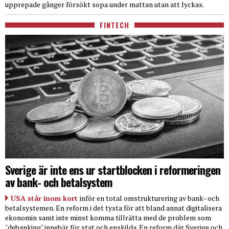
upprepade gånger försökt sopa under mattan utan att lyckas.
FINTECH
Sverige är inte ens ur startblocken i reformeringen
av bank- och betalsystem
USA står inom kort
inför en total omstrukturering av bank- och
betalsystemen. En reform i det tysta för att bland annat digitalisera
ekonomin samt inte minst komma tillrätta med de problem som
"debanking" innebär för stat och enskilda. En reform där Sverige och