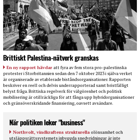
Brittiskt Palestina-nätverk granskas
En ny rapport hävdar
att fyra av fem stora pro-palestinska
protester i Storbritannien sedan den 7 oktober 2023 i själva verket
är organiserade av etablerade biståndsorganisationer. Rapporten
beskriver en reell och delvis underrapporterad samt bristfälligt
belyst fråga. Brittiska regelverk för välgörenhet och politisk
mobilisering är otillräckliga för att fånga upp hybridorganisationer
och gränsöverskridande finansiering, oavsett avsändare.
När politiken leker "business"
Northvolt, vindkraftens strukturella
olönsamhet och
utsläppsrättssystemets inbyggda snedvridningar är inte