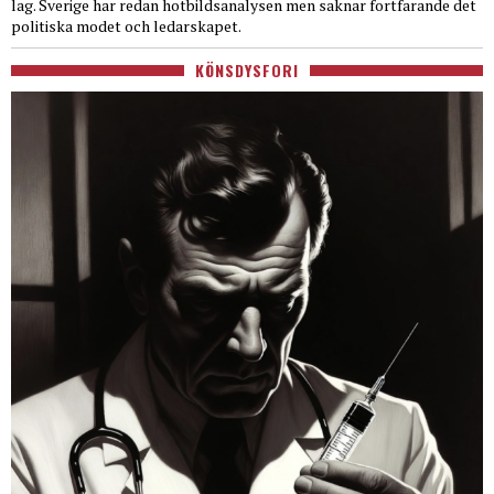
lag. Sverige har redan hotbildsanalysen men saknar fortfarande det
politiska modet och ledarskapet.
KÖNSDYSFORI