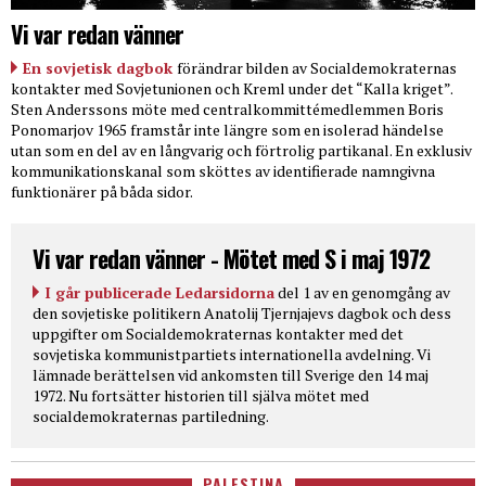
Vi var redan vänner
En sovjetisk dagbok
förändrar bilden av Socialdemokraternas
kontakter med Sovjetunionen och Kreml under det “Kalla kriget”.
Sten Anderssons möte med centralkommittémedlemmen Boris
Ponomarjov 1965 framstår inte längre som en isolerad händelse
utan som en del av en långvarig och förtrolig partikanal. En exklusiv
kommunikationskanal som sköttes av identifierade namngivna
funktionärer på båda sidor.
Vi var redan vänner - Mötet med S i maj 1972
I går publicerade Ledarsidorna
del 1 av en genomgång av
den sovjetiske politikern Anatolij Tjernjajevs dagbok och dess
uppgifter om Socialdemokraternas kontakter med det
sovjetiska kommunistpartiets internationella avdelning. Vi
lämnade berättelsen vid ankomsten till Sverige den 14 maj
1972. Nu fortsätter historien till själva mötet med
socialdemokraternas partiledning.
PALESTINA