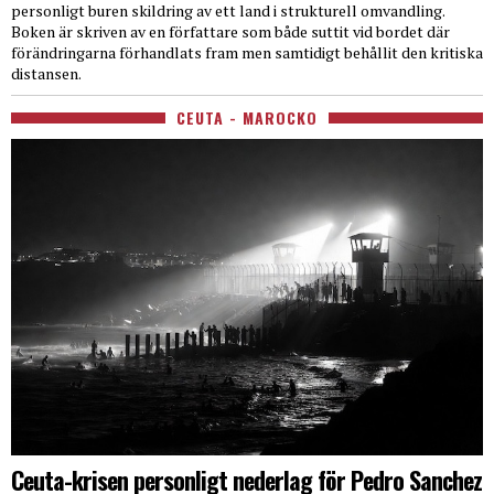
personligt buren skildring av ett land i strukturell omvandling.
Boken är skriven av en författare som både suttit vid bordet där
förändringarna förhandlats fram men samtidigt behållit den kritiska
distansen.
CEUTA - MAROCKO
Ceuta-krisen personligt nederlag för Pedro Sanchez