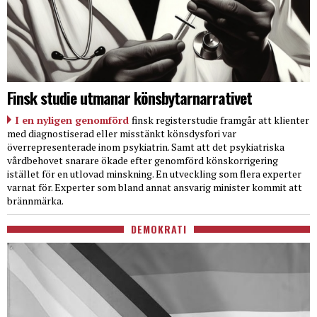
Finsk studie utmanar könsbytarnarrativet
I en nyligen genomförd
finsk registerstudie framgår att klienter
med diagnostiserad eller misstänkt könsdysfori var
överrepresenterade inom psykiatrin. Samt att det psykiatriska
vårdbehovet snarare ökade efter genomförd könskorrigering
istället för en utlovad minskning. En utveckling som flera experter
varnat för. Experter som bland annat ansvarig minister kommit att
brännmärka.
DEMOKRATI