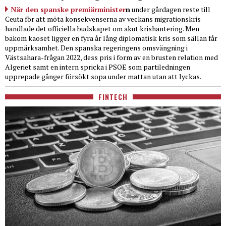
När den spanske premiärminister
n
under gårdagen reste till
Ceuta för att möta konsekvenserna av veckans migrationskris
handlade det officiella budskapet om akut krishantering. Men
bakom kaoset ligger en fyra år lång diplomatisk kris som sällan får
uppmärksamhet. Den spanska regeringens omsvängning i
Västsahara-frågan 2022, dess pris i form av en brusten relation med
Algeriet samt en intern spricka i PSOE som partiledningen
upprepade gånger försökt sopa under mattan utan att lyckas.
FINTECH