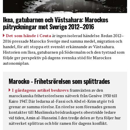
Ikea, gatubarnen och Västsahara: Marockos
påtryckningar mot Sverige 2012–2016
Det som hände i Ceuta
är ingen isolerad händelse. Redan 2012–
2016 pressade Marocko Sverige med samma medel, migration och
handel, för att stoppa ett svenskt erkännande av Västsahara.
Historien om Ikea, gatubarnen på Södermalm och den tystnad som
följde ger perspektiv på dagens svenska stöd för Marockos
autonomiplan.
Marocko - Frihetsrörelsen som splittrades
I gårdagens artikel beskrevs
framväxten av den
marockanska frihetsrörelsens nätverk från Genève 1930 till
Kairo 1947. Där ledarna al-Fassi och Abd el-Krim utgör två
grenar av samma rörelse. En rörelse som förenades genom
kontakter till Muslimska brödraskapets obestridde ledare
vid tiden, Amin al-Husseini. I den tredje delen av fyra följer hur
nätverket splittras och blir ramen för dagens konflikt.