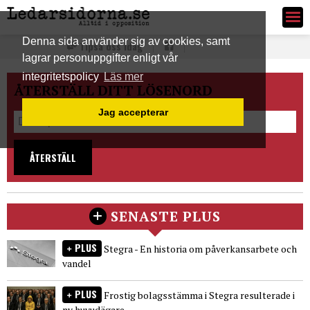
Ledarsidorna.se
Denna sida använder sig av cookies, samt
Tipsa oss idag
lagrar personuppgifter enligt vår
integritetspolicy
Läs mer
ÅTERSTÄLL DITT LÖSENORD
Jag accepterar
ÅTERSTÄLL
SENASTE PLUS
PLUS
Stegra - En historia om påverkansarbete och
vandel
PLUS
Frostig bolagsstämma i Stegra resulterade i
ny huvudägare