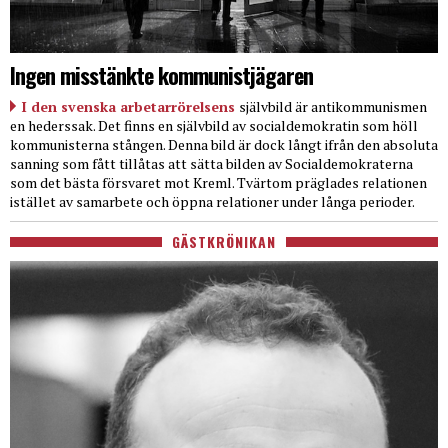
Ingen misstänkte kommunistjägaren
I den svenska arbetarrörelsens
självbild är antikommunismen
en hederssak. Det finns en självbild av socialdemokratin som höll
kommunisterna stången. Denna bild är dock långt ifrån den absoluta
sanning som fått tillåtas att sätta bilden av Socialdemokraterna
som det bästa försvaret mot Kreml. Tvärtom präglades relationen
istället av samarbete och öppna relationer under långa perioder.
GÄSTKRÖNIKAN