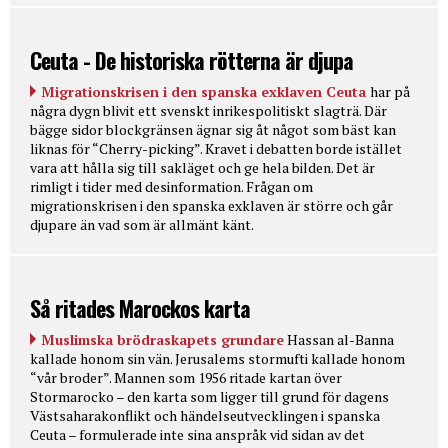
Ceuta - De historiska rötterna är djupa
Migrationskrisen i den spanska exklaven Ceuta
har på
några dygn blivit ett svenskt inrikespolitiskt slagträ. Där
bägge sidor blockgränsen ägnar sig åt något som bäst kan
liknas för “Cherry-picking”. Kravet i debatten borde istället
vara att hålla sig till sakläget och ge hela bilden. Det är
rimligt i tider med desinformation. Frågan om
migrationskrisen i den spanska exklaven är större och går
djupare än vad som är allmänt känt.
Så ritades Marockos karta
Muslimska brödraskapets grundare
Hassan al-Banna
kallade honom sin vän. Jerusalems stormufti kallade honom
“vår broder”. Mannen som 1956 ritade kartan över
Stormarocko – den karta som ligger till grund för dagens
Västsaharakonflikt och händelseutvecklingen i spanska
Ceuta – formulerade inte sina anspråk vid sidan av det