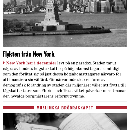
Flykten från New York
New York har i decennier
levt på en paradox. Staden tar ut
några av landets högsta skatter på höginkomsttagare samtidigt
som den förlitat sig på just dessa höginkomsttagares närvaro för
att finansiera sin välfärd. För närvarande sker en form av
demografisk förändring av staden där miljonärer väljer att flytta till
lågskattestater som Florida och Texas vilket påverkar och utmanar
den nyvalde borgmästarens reformutrymme.
MUSLIMSKA BRÖDRASKAPET