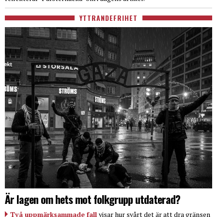
YTTRANDEFRIHET
Är lagen om hets mot folkgrupp utdaterad?
Två uppmärksammade fall
visar hur svårt det är att dra gränsen