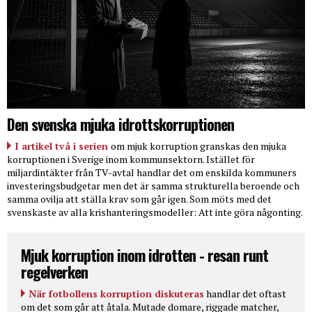
Den svenska mjuka idrottskorruptionen
I artikel två i serien
om mjuk korruption granskas den mjuka
korruptionen i Sverige inom kommunsektorn. Istället för
miljardintäkter från TV-avtal handlar det om enskilda kommuners
investeringsbudgetar men det är samma strukturella beroende och
samma ovilja att ställa krav som går igen. Som möts med det
svenskaste av alla krishanteringsmodeller: Att inte göra någonting.
Mjuk korruption inom idrotten - resan runt
regelverken
När fotbollens korruption diskuteras
handlar det oftast
om det som går att åtala. Mutade domare, riggade matcher,