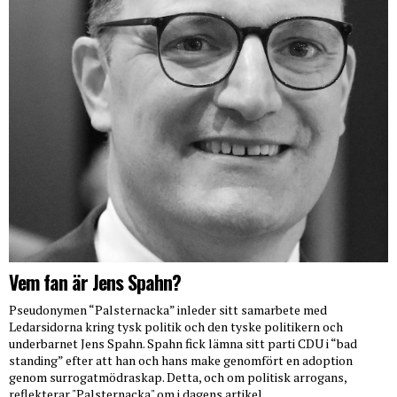
Vem fan är Jens Spahn?
Pseudonymen “Palsternacka” inleder sitt samarbete med
Ledarsidorna kring tysk politik och den tyske politikern och
underbarnet Jens Spahn. Spahn fick lämna sitt parti CDU i “bad
standing” efter att han och hans make genomfört en adoption
genom surrogatmödraskap. Detta, och om politisk arrogans,
reflekterar "Palsternacka" om i dagens artikel.