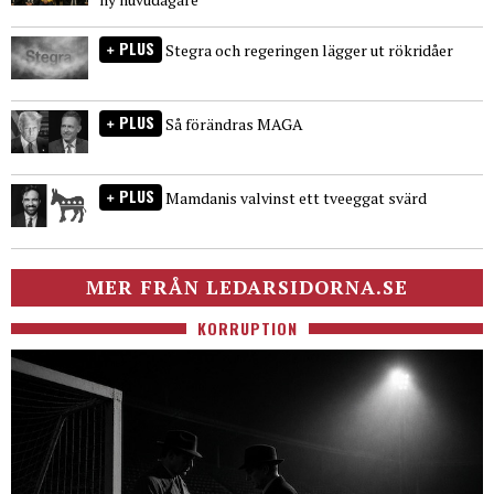
PLUS
Stegra och regeringen lägger ut rökridåer
PLUS
Så förändras MAGA
PLUS
Mamdanis valvinst ett tveeggat svärd
MER FRÅN LEDARSIDORNA.SE
KORRUPTION