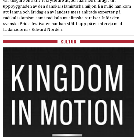
var tidigare en aktiv rekryterare åt, och därmed bidragit till
uppbyggnaden av den danska islamistiska miljön. En miljö han kom
att lämna och är idag en av landets mest anlitade experter på
radikal islamism samt radikala muslimska rörelser. Inför den
svenska Pride-festivalen har han ställt upp på en intervju med
Ledarsidornas Edward Nordén.
KULTUR