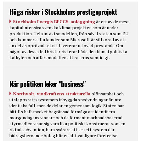
Höga risker i Stockholms prestigeprojekt
Stockholm Exergis BECCS-anläggning
är ett av de mest
kapitalintensiva svenska klimatprojekten som är under
produktion. Hela intäktsmodellen, från såväl staten som EU
och kommersiella kunder som Microsoft är villkorad av att
en delvis oprövad teknik levererar utlovad prestanda. Om
något av dessa led brister riskerar både den klimatpolitiska
kalkylen och affärsmodellen att raseras samtidigt.
När politiken leker "business"
Northvolt, vindkraftens strukturella
olönsamhet och
utsläppsrättssystemets inbyggda snedvridningar är inte
identiska fall, men de delar en gemensam logik. Staten har
hittills haft mycket begränsad förmåga att identifiera
morgondagens vinnare och de förment marknadsbaserad
styrmedlen visar sig vara lika politiskt konstruerat som en
riktad subvention, bara svårare att se i ett system där
bidragsberoende bolag blir en allt vanligare företeelse.