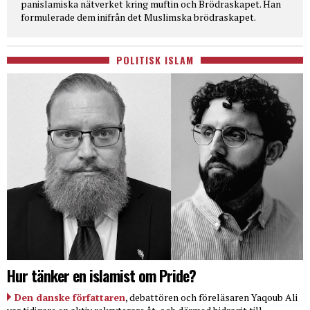
panislamiska nätverket kring muftin och Brödraskapet. Han
formulerade dem inifrån det Muslimska brödraskapet.
POLITISK ISLAM
Hur tänker en islamist om Pride?
Den danske författaren
, debattören och föreläsaren Yaqoub Ali