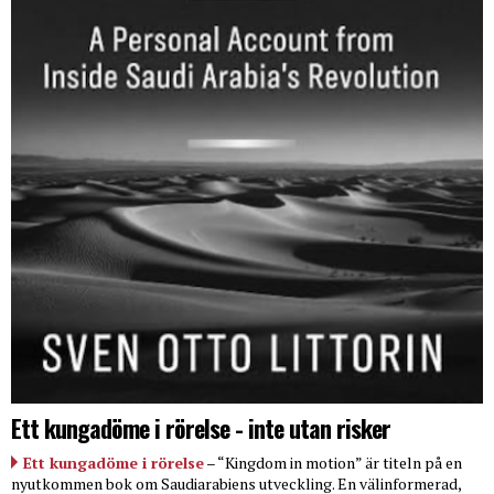
Ett kungadöme i rörelse - inte utan risker
Ett kungadöme i rörelse
– “Kingdom in motion” är titeln på en
nyutkommen bok om Saudiarabiens utveckling. En välinformerad,