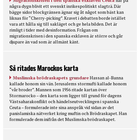
Migrationskrisen i den spanska exklaven Ceuta
har på
några dygn blivit ett svenskt inrikespolitiskt slagträ. Där
bägge sidor blockgränsen ägnar sig åt något som bäst kan
liknas för “Cherry-picking”. Kravet i debatten borde istället
vara att hålla sig till sakläget och ge hela bilden. Det är
rimligt i tider med desinformation. Frågan om
migrationskrisen i den spanska exklaven är större och går
djupare än vad som är allmänt känt.
Så ritades Marockos karta
Muslimska brödraskapets grundare
Hassan al-Banna
kallade honom sin vän. Jerusalems stormufti kallade honom
“vår broder”. Mannen som 1956 ritade kartan över
Stormarocko – den karta som ligger till grund för dagens
Västsaharakonflikt och händelseutvecklingen i spanska
Ceuta – formulerade inte sina anspråk vid sidan av det
panislamiska nätverket kring muftin och Brödraskapet. Han
formulerade dem inifrån det Muslimska brödraskapet.