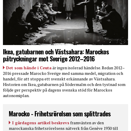
Ikea, gatubarnen och Västsahara: Marockos
påtryckningar mot Sverige 2012–2016
Det som hände i Ceuta
är ingen isolerad händelse. Redan 2012–
2016 pressade Marocko Sverige med samma medel, migration och
handel, för att stoppa ett svenskt erkännande av Västsahara.
Historien om Ikea, gatubarnen på Södermalm och den tystnad som
följde ger perspektiv på dagens svenska stöd för Marockos
autonomiplan.
Marocko - Frihetsrörelsen som splittrades
I gårdagens artikel beskrevs
framväxten av den
marockanska frihetsrörelsens nätverk från Genève 1930 till