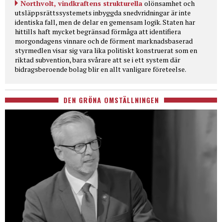
Northvolt, vindkraftens strukturella
olönsamhet och
utsläppsrättssystemets inbyggda snedvridningar är inte
identiska fall, men de delar en gemensam logik. Staten har
hittills haft mycket begränsad förmåga att identifiera
morgondagens vinnare och de förment marknadsbaserad
styrmedlen visar sig vara lika politiskt konstruerat som en
riktad subvention, bara svårare att se i ett system där
bidragsberoende bolag blir en allt vanligare företeelse.
DEN GRÖNA OMSTÄLLNINGEN