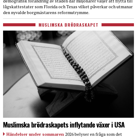
demografisk förändring av staden där miljonärer väljer att flytta till
lågskattestater som Florida och Texas vilket påverkar och utmanar
den nyvalde borgmästarens reformutrymme.
MUSLIMSKA BRÖDRASKAPET
Muslimska brödraskapets inflytande växer i USA
Händelser under sommaren
2026 belyser en fråga som det