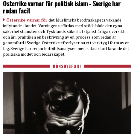
Österrike varnar för politisk islam - Sverige har
redan facit
Österrike varnar för
det Muslimska brödraskapets växande
inflytande i landet. Varningen utfärdas med stöd i både den egna
säkerhetstjänsten och Tysklands säkerhetstjänst årliga översikt
och är i praktiken en beskrivning av en process som redan är
genomförd i Sverige. Österrike efterlyser nu ett verktyg i form av en
lag. Sverige har redan hotbildsanalysen men saknar fortfarande det
politiska modet och ledarskapet.
KÖNSDYSFORI