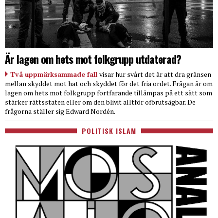
Är lagen om hets mot folkgrupp utdaterad?
Två uppmärksammade fall
visar hur svårt det är att dra gränsen
mellan skyddet mot hat och skyddet för det fria ordet. Frågan är om
lagen om hets mot folkgrupp fortfarande tillämpas på ett sätt som
stärker rättsstaten eller om den blivit alltför oförutsägbar. De
frågorna ställer sig Edward Nordén.
POLITISK ISLAM