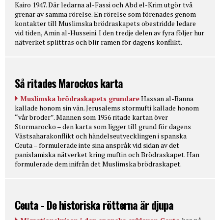
Kairo 1947. Där ledarna al-Fassi och Abd el-Krim utgör två
grenar av samma rörelse. En rörelse som förenades genom
kontakter till Muslimska brödraskapets obestridde ledare
vid tiden, Amin al-Husseini. I den tredje delen av fyra följer hur
nätverket splittras och blir ramen för dagens konflikt.
Så ritades Marockos karta
Muslimska brödraskapets grundare
Hassan al-Banna
kallade honom sin vän. Jerusalems stormufti kallade honom
“vår broder”. Mannen som 1956 ritade kartan över
Stormarocko – den karta som ligger till grund för dagens
Västsaharakonflikt och händelseutvecklingen i spanska
Ceuta – formulerade inte sina anspråk vid sidan av det
panislamiska nätverket kring muftin och Brödraskapet. Han
formulerade dem inifrån det Muslimska brödraskapet.
Ceuta - De historiska rötterna är djupa