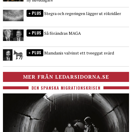
PLUS
Stegra och regeringen lägger ut rökridåer
PLUS
Så förändras MAGA
PLUS
Mamdanis valvinst ett tveeggat svärd
MER FRÅN LEDARSIDORNA.SE
DEN SPANSKA MIGRATIONSKRISEN