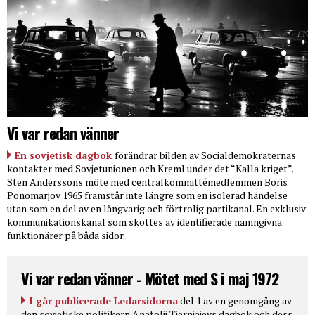
Vi var redan vänner
En sovjetisk dagbok
förändrar bilden av Socialdemokraternas
kontakter med Sovjetunionen och Kreml under det “Kalla kriget”.
Sten Anderssons möte med centralkommittémedlemmen Boris
Ponomarjov 1965 framstår inte längre som en isolerad händelse
utan som en del av en långvarig och förtrolig partikanal. En exklusiv
kommunikationskanal som sköttes av identifierade namngivna
funktionärer på båda sidor.
Vi var redan vänner - Mötet med S i maj 1972
I går publicerade Ledarsidorna
del 1 av en genomgång av
den sovjetiske politikern Anatolij Tjernjajevs dagbok och dess