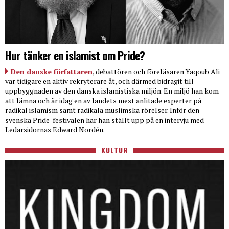
Hur tänker en islamist om Pride?
Den danske författaren
, debattören och föreläsaren Yaqoub Ali
var tidigare en aktiv rekryterare åt, och därmed bidragit till
uppbyggnaden av den danska islamistiska miljön. En miljö han kom
att lämna och är idag en av landets mest anlitade experter på
radikal islamism samt radikala muslimska rörelser. Inför den
svenska Pride-festivalen har han ställt upp på en intervju med
Ledarsidornas Edward Nordén.
KULTUR