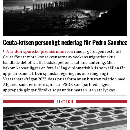
Ceuta-krisen personligt nederlag för Pedro Sanchez
När den spanske premiärminister
n
under gårdagen reste till
Ceuta för att möta konsekvenserna av veckans migrationskris
handlade det officiella budskapet om akut krishantering. Men
bakom kaoset ligger en fyra år lång diplomatisk kris som sällan får
uppmärksamhet. Den spanska regeringens omsvängning i
Västsahara-frågan 2022, dess pris i form av en brusten relation med
Algeriet samt en intern spricka i PSOE som partiledningen
upprepade gånger försökt sopa under mattan utan att lyckas.
FINTECH