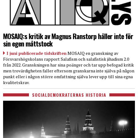
MOSAIQ:s kritik av Magnus Ranstorp håller inte för
sin egen måttstock
I juni publicerade tidskriften
MOSAIQ en granskning av
Försvarshögskolans rapport Salafism och salafistisk jihadism 2.0
från 2022. Granskningen har sina poänger och tar upp befogad kritik
men trovärdigheten faller eftersom granskarna inte själva på någon
punkt eller i någon större omfattning själva lever upp till sina egna
kvalitetskrav.
SOCIALDEMOKRATERNAS HISTORIA