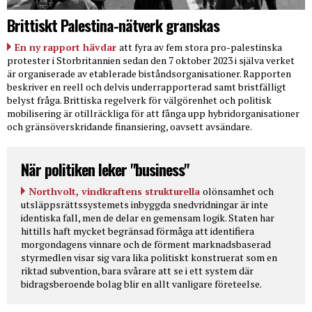
Brittiskt Palestina-nätverk granskas
En ny rapport hävdar
att fyra av fem stora pro-palestinska
protester i Storbritannien sedan den 7 oktober 2023 i själva verket
är organiserade av etablerade biståndsorganisationer. Rapporten
beskriver en reell och delvis underrapporterad samt bristfälligt
belyst fråga. Brittiska regelverk för välgörenhet och politisk
mobilisering är otillräckliga för att fånga upp hybridorganisationer
och gränsöverskridande finansiering, oavsett avsändare.
När politiken leker "business"
Northvolt, vindkraftens strukturella
olönsamhet och
utsläppsrättssystemets inbyggda snedvridningar är inte
identiska fall, men de delar en gemensam logik. Staten har
hittills haft mycket begränsad förmåga att identifiera
morgondagens vinnare och de förment marknadsbaserad
styrmedlen visar sig vara lika politiskt konstruerat som en
riktad subvention, bara svårare att se i ett system där
bidragsberoende bolag blir en allt vanligare företeelse.