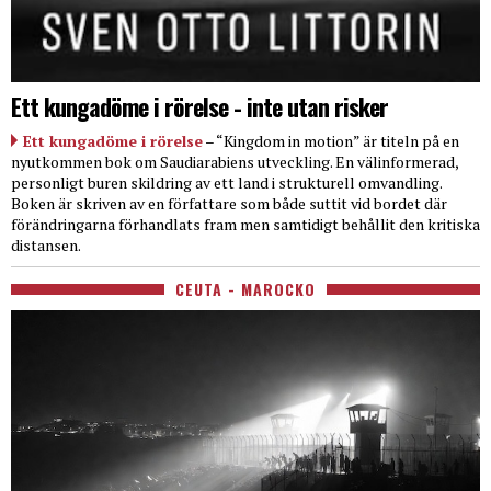
Ett kungadöme i rörelse - inte utan risker
Ett kungadöme i rörelse
– “Kingdom in motion” är titeln på en
nyutkommen bok om Saudiarabiens utveckling. En välinformerad,
personligt buren skildring av ett land i strukturell omvandling.
Boken är skriven av en författare som både suttit vid bordet där
förändringarna förhandlats fram men samtidigt behållit den kritiska
distansen.
CEUTA - MAROCKO