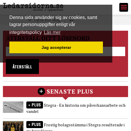
Ledarsidorna.se
Denna sida använder sig av cookies, samt
Tipsa oss idag
lagrar personuppgifter enligt vår
integritetspolicy
Läs mer
ÅTERSTÄLL DITT LÖSENORD
Jag accepterar
ÅTERSTÄLL
SENASTE PLUS
PLUS
Stegra - En historia om påverkansarbete och
vandel
PLUS
Frostig bolagsstämma i Stegra resulterade i
ny huvudägare