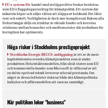
EU:s system för
handel med utsläppsrätter brukar beskrivas
som EU:s flaggskeppsverktyg för klimatpolitik. Ett system där
industrin köper och säljer rätten att släppa ut koldioxid. Det låter
rent och enkelt. Verkligheten är dock mer komplicerad. Bakom alla
förkortningar döljs en struktur av riktade fonder och korsvisa
relationer mellan branscher och medlemsstater där jordmånen för
korruption har optimerats.
Höga risker i Stockholms prestigeprojekt
Stockholm Exergis BECCS-anläggning
är ett av de mest
kapitalintensiva svenska klimatprojekten som är under
produktion. Hela intäktsmodellen, från såväl staten som EU
och kommersiella kunder som Microsoft är villkorad av att
en delvis oprövad teknik levererar utlovad prestanda. Om
något av dessa led brister riskerar både den klimatpolitiska
kalkylen och affärsmodellen att raseras samtidigt.
När politiken leker "business"