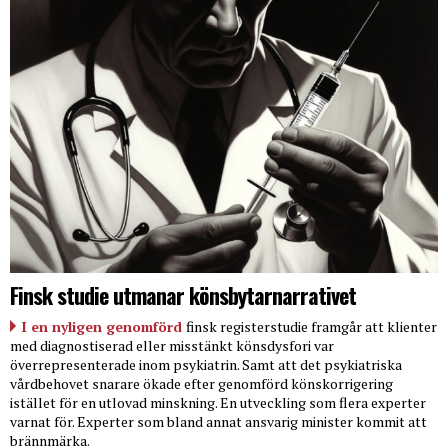
Finsk studie utmanar könsbytarnarrativet
I en nyligen genomförd
finsk registerstudie framgår att klienter
med diagnostiserad eller misstänkt könsdysfori var
överrepresenterade inom psykiatrin. Samt att det psykiatriska
vårdbehovet snarare ökade efter genomförd könskorrigering
istället för en utlovad minskning. En utveckling som flera experter
varnat för. Experter som bland annat ansvarig minister kommit att
brännmärka.