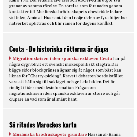
grenar av samma rörelse. En rörelse som förenades genom
kontakter till Muslimska brödraskapets obestridde ledare
vid tiden, Amin al-Husseini. I den tredje delen av fyra följer hur
nätverket splittras och blir ramen för dagens konflikt.
Ceuta - De historiska rötterna är djupa
Migrationskrisen i den spanska exklaven Ceuta
har på
några dygn blivit ett svenskt inrikespolitiskt slagträ. Där
bägge sidor blockgränsen ägnar sig åt något som bäst kan
liknas för “Cherry-picking”. Kravet i debatten borde istället
vara att hålla sig till sakläget och ge hela bilden. Det är
rimligt i tider med desinformation. Frågan om
migrationskrisen i den spanska exklaven är större och går
djupare än vad som är allmänt känt.
Så ritades Marockos karta
Muslimska brödraskapets grundare
Hassan al-Banna