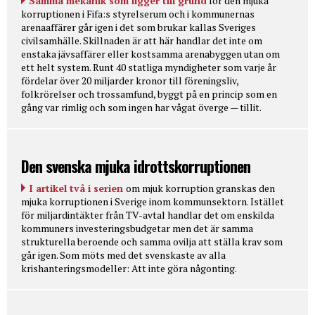
Samma mekanik som ligger till grund
för den mjuka
korruptionen i Fifa:s styrelserum och i kommunernas
arenaaffärer går igen i det som brukar kallas Sveriges
civilsamhälle. Skillnaden är att här handlar det inte om
enstaka jävsaffärer eller kostsamma arenabyggen utan om
ett helt system. Runt 40 statliga myndigheter som varje år
fördelar över 20 miljarder kronor till föreningsliv,
folkrörelser och trossamfund, byggt på en princip som en
gång var rimlig och som ingen har vågat överge — tillit.
Den svenska mjuka idrottskorruptionen
I artikel två i serien
om mjuk korruption granskas den
mjuka korruptionen i Sverige inom kommunsektorn. Istället
för miljardintäkter från TV-avtal handlar det om enskilda
kommuners investeringsbudgetar men det är samma
strukturella beroende och samma ovilja att ställa krav som
går igen. Som möts med det svenskaste av alla
krishanteringsmodeller: Att inte göra någonting.