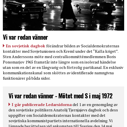
Vi var redan vänner
En sovjetisk dagbok
förändrar bilden av Socialdemokraternas
kontakter med Sovjetunionen och Kreml under det “Kalla kriget”.
Sten Anderssons möte med centralkommittémedlemmen Boris
Ponomarjov 1965 framstår inte längre som en isolerad händelse
utan som en del av en långvarig och förtrolig partikanal. En exklusiv
kommunikationskanal som sköttes av identifierade namngivna
funktionärer på båda sidor.
Vi var redan vänner - Mötet med S i maj 1972
I går publicerade Ledarsidorna
del 1 av en genomgång av
den sovjetiske politikern Anatolij Tjernjajevs dagbok och dess
uppgifter om Socialdemokraternas kontakter med det
sovjetiska kommunistpartiets internationella avdelning. Vi
lämnade berättelsen vid ankomsten till Sverige den 14 maj