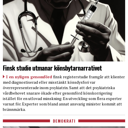
Finsk studie utmanar könsbytarnarrativet
I en nyligen genomförd
finsk registerstudie framgår att klienter
med diagnostiserad eller misstänkt könsdysfori var
överrepresenterade inom psykiatrin. Samt att det psykiatriska
vårdbehovet snarare ökade efter genomförd könskorrigering
istället för en utlovad minskning. En utveckling som flera experter
varnat för. Experter som bland annat ansvarig minister kommit att
brännmärka.
DEMOKRATI