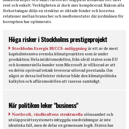
rent och enkelt. Verkligheten är dock mer komplicerad. Bakom alla
förkortningar döljs en struktur av riktade fonder och korsvisa
relationer mellan branscher och medlemsstater där jordmånen för
korruption har optimerats.
Höga risker i Stockholms prestigeprojekt
Stockholm Exergis BECCS-anläggning
är ett av de mest
kapitalintensiva svenska klimatprojekten som är under
produktion. Hela intäktsmodellen, från såväl staten som EU
och kommersiella kunder som Microsoft är villkorad av att
en delvis oprövad teknik levererar utlovad prestanda. Om
något av dessa led brister riskerar både den klimatpolitiska
kalkylen och affärsmodellen att raseras samtidigt.
När politiken leker "business"
Northvolt, vindkraftens strukturella
olönsamhet och
utsläppsrättssystemets inbyggda snedvridningar är inte
identiska fall, men de delar en gemensam logik. Staten har