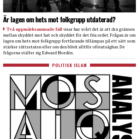
Är lagen om hets mot folkgrupp utdaterad?
Två uppmärksammade fall
visar hur svårt det är att dra gränsen
mellan skyddet mot hat och skyddet för det fria ordet. Frågan är om
lagen om hets mot folkgrupp fortfarande tillämpas på ett sätt som
stärker rättsstaten eller om den blivit alltför oförutsägbar. De
frågorna ställer sig Edward Nordén.
POLITISK ISLAM