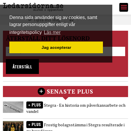
Ledarsidorna.se
Denna sida använder sig av cookies, samt
Tipsa oss idag
lagrar personuppgifter enligt vår
integritetspolicy
Läs mer
ÅTERSTÄLL DITT LÖSENORD
Jag accepterar
ÅTERSTÄLL
SENASTE PLUS
PLUS
Stegra - En historia om påverkansarbete och
vandel
PLUS
Frostig bolagsstämma i Stegra resulterade i
ny huvudägare