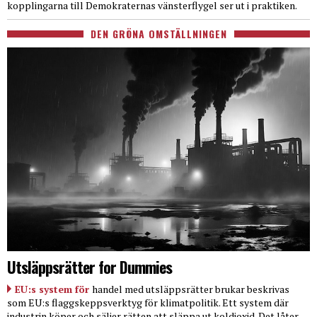
kopplingarna till Demokraternas vänsterflygel ser ut i praktiken.
DEN GRÖNA OMSTÄLLNINGEN
Utsläppsrätter for Dummies
EU:s system för
handel med utsläppsrätter brukar beskrivas
som EU:s flaggskeppsverktyg för klimatpolitik. Ett system där
industrin köper och säljer rätten att släppa ut koldioxid. Det låter