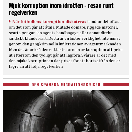
Mjuk korruption inom idrotten - resan runt
regelverken
När fotbollens korruption diskuteras
handlar det oftast
om det som går att åtala. Mutade domare, riggade matcher,
svarta pengar i en agents handbagage eller annat direkt
juridiskt klandervärt. Detta är en bister verklighet inte minst
genom den gängkriminella infiltrationen av agentmarknaden.
Men det är också den enklaste formen av korruption att peka
ut eftersom den tydligt går att lagföra. Svårare är det med
den mjuka korruptionen där priset för att bortse ifrån den är
lägre än att följa regelverken.
DEN SPANSKA MIGRATIONSKRISEN