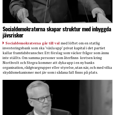
Socialdemokraterna skapar struktur med inbyggda
jävsrisker
Socialdemokraterna går till val
med löftet om en statlig
investeringsbank som ska "växla upp" privat kapital i det partiet
kallar framtidsbranscher. Ett förslag som väcker frågor som ännu
inte ställts. Om samma personer som återfinns
kretsen kring
Northvolt och Stegra kommer att dyka upp i en ny banks
organisation, rådgivargrupper eller styrelse, utan när, och med vilka
skyddsmekanismer mot jäv som i sådana fall finns på plats.