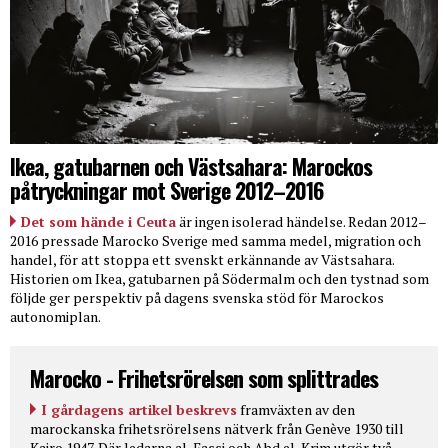
Ikea, gatubarnen och Västsahara: Marockos
påtryckningar mot Sverige 2012–2016
Det som hände i Ceuta
är ingen isolerad händelse. Redan 2012–
2016 pressade Marocko Sverige med samma medel, migration och
handel, för att stoppa ett svenskt erkännande av Västsahara.
Historien om Ikea, gatubarnen på Södermalm och den tystnad som
följde ger perspektiv på dagens svenska stöd för Marockos
autonomiplan.
Marocko - Frihetsrörelsen som splittrades
I gårdagens artikel beskrevs
framväxten av den
marockanska frihetsrörelsens nätverk från Genève 1930 till
Kairo 1947. Där ledarna al-Fassi och Abd el-Krim utgör två