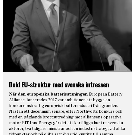
Dold EU-struktur med svenska intressen
När den europeiska batterisatsningen
European Battery
Alliance lanserades 2017 var ambitionen att bygga en
konkurrenskraftig europeisk batteriindustri från grunden.
Nästan ett decennium senare, efter Northvolts konkurs och
med en pågående brottsutredning mot alliansens operativa
motor EIT InnoEnergy går det att kartlägga hur tre svenska
aktörer, två tidigare ministrar och en industristrateg, vid olika
tidpunkter och på olika sätt över tid knutits till samma