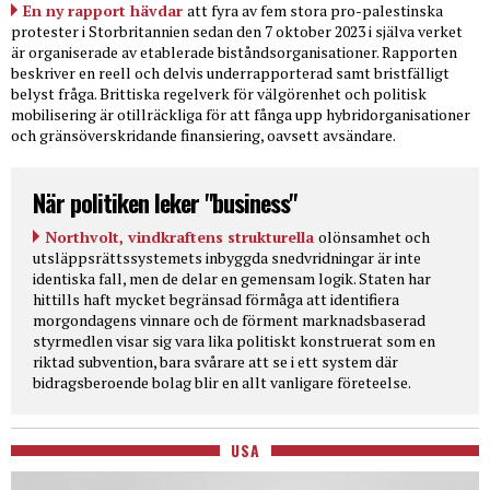
En ny rapport hävdar
att fyra av fem stora pro-palestinska
protester i Storbritannien sedan den 7 oktober 2023 i själva verket
är organiserade av etablerade biståndsorganisationer. Rapporten
beskriver en reell och delvis underrapporterad samt bristfälligt
belyst fråga. Brittiska regelverk för välgörenhet och politisk
mobilisering är otillräckliga för att fånga upp hybridorganisationer
och gränsöverskridande finansiering, oavsett avsändare.
När politiken leker "business"
Northvolt, vindkraftens strukturella
olönsamhet och
utsläppsrättssystemets inbyggda snedvridningar är inte
identiska fall, men de delar en gemensam logik. Staten har
hittills haft mycket begränsad förmåga att identifiera
morgondagens vinnare och de förment marknadsbaserad
styrmedlen visar sig vara lika politiskt konstruerat som en
riktad subvention, bara svårare att se i ett system där
bidragsberoende bolag blir en allt vanligare företeelse.
USA