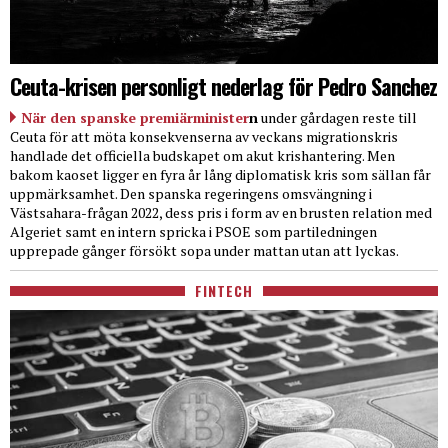
Ceuta-krisen personligt nederlag för Pedro Sanchez
När den spanske premiärminister
n
under gårdagen reste till
Ceuta för att möta konsekvenserna av veckans migrationskris
handlade det officiella budskapet om akut krishantering. Men
bakom kaoset ligger en fyra år lång diplomatisk kris som sällan får
uppmärksamhet. Den spanska regeringens omsvängning i
Västsahara-frågan 2022, dess pris i form av en brusten relation med
Algeriet samt en intern spricka i PSOE som partiledningen
upprepade gånger försökt sopa under mattan utan att lyckas.
FINTECH