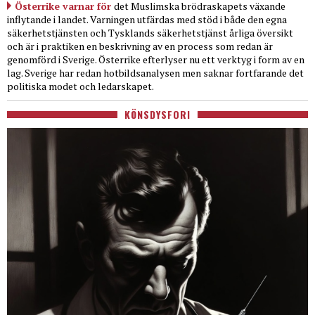
Österrike varnar för
det Muslimska brödraskapets växande
inflytande i landet. Varningen utfärdas med stöd i både den egna
säkerhetstjänsten och Tysklands säkerhetstjänst årliga översikt
och är i praktiken en beskrivning av en process som redan är
genomförd i Sverige. Österrike efterlyser nu ett verktyg i form av en
lag. Sverige har redan hotbildsanalysen men saknar fortfarande det
politiska modet och ledarskapet.
KÖNSDYSFORI