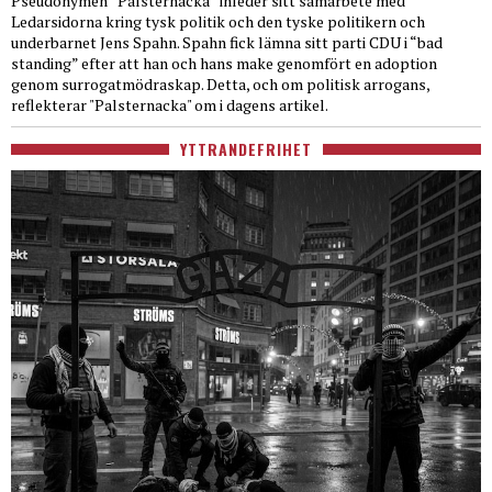
Pseudonymen “Palsternacka” inleder sitt samarbete med
Ledarsidorna kring tysk politik och den tyske politikern och
underbarnet Jens Spahn. Spahn fick lämna sitt parti CDU i “bad
standing” efter att han och hans make genomfört en adoption
genom surrogatmödraskap. Detta, och om politisk arrogans,
reflekterar "Palsternacka" om i dagens artikel.
YTTRANDEFRIHET