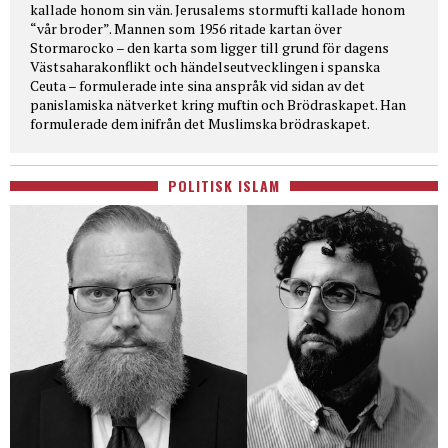
kallade honom sin vän. Jerusalems stormufti kallade honom
“vår broder”. Mannen som 1956 ritade kartan över
Stormarocko – den karta som ligger till grund för dagens
Västsaharakonflikt och händelseutvecklingen i spanska
Ceuta – formulerade inte sina anspråk vid sidan av det
panislamiska nätverket kring muftin och Brödraskapet. Han
formulerade dem inifrån det Muslimska brödraskapet.
POLITISK ISLAM