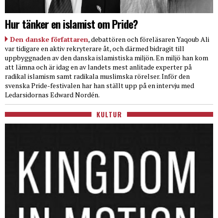
Hur tänker en islamist om Pride?
Den danske författaren
, debattören och föreläsaren Yaqoub Ali
var tidigare en aktiv rekryterare åt, och därmed bidragit till
uppbyggnaden av den danska islamistiska miljön. En miljö han kom
att lämna och är idag en av landets mest anlitade experter på
radikal islamism samt radikala muslimska rörelser. Inför den
svenska Pride-festivalen har han ställt upp på en intervju med
Ledarsidornas Edward Nordén.
KULTUR