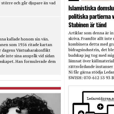
 större och går djupare än vad
Islamistiska domslut
politiska partierna v
Stubinen är tänd
Artiklar som denna är int
skriva. Framför allt inte 
na kallade honom sin vän.
kombinera detta med gr
nnen som 1956 ritade kartan
bidragsindustrin, det bl
r dagens Västsaharakonflikt
budskap jag tog med mig 
de inte sina anspråk vid sidan
lämnat över källmateriale
raskapet. Han formulerade dem
rättsvårdande instanser
Ni får gärna stödja Leda
SWISH: 070-612 53 93 B