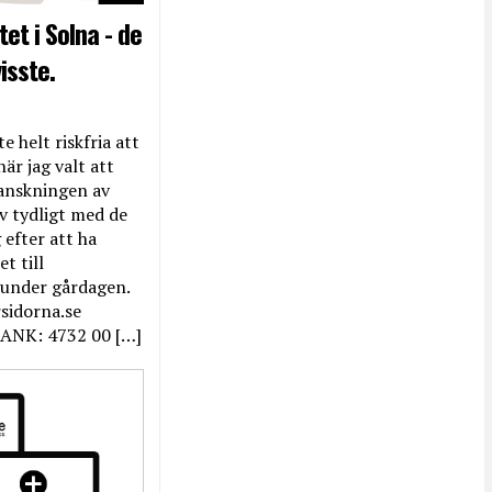
et i Solna - de
isste.
e helt riskfria att
när jag valt att
anskningen av
ev tydligt med de
efter att ha
t till
 under gårdagen.
rsidorna.se
ANK: 4732 00 […]