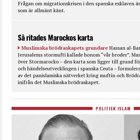
Frågan om migrationskrisen i den spanska exklaven är
som är allmänt känt.
Så ritades Marockos karta
Muslimska brödraskapets grundare
Hassan al-Ban
Jerusalems stormufti kallade honom “vår broder”. Ma
över Stormarocko – den karta som ligger till grund fö
och händelseutvecklingen i spanska Ceuta – formulera
av det panislamiska nätverket kring muftin och Bröd
inifrån det Muslimska brödraskapet.
POLITISK ISLAM