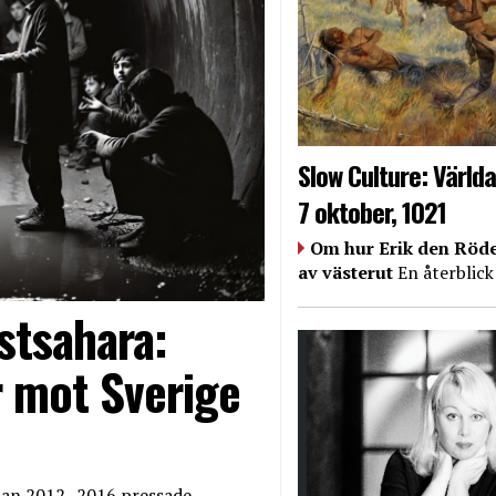
Slow Culture: Världa
7 oktober, 1021
Om hur Erik den Röde
av västerut
En återblick
stsahara:
 mot Sverige
edan 2012–2016 pressade