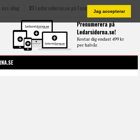
 oss idag
Ledarsidorna.se på Facebook
Jag accepterar
Prenumerera på
Ledarsidorna.se!
Kostar dig endast 499 kr
per halvår.
RNA.SE