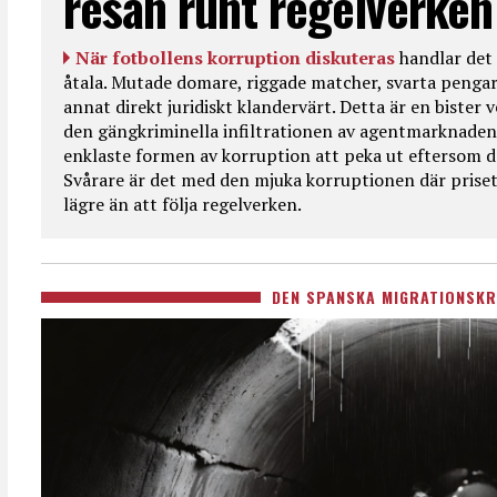
resan runt regelverken
När fotbollens korruption diskuteras
handlar det 
åtala. Mutade domare, riggade matcher, svarta pengar
annat direkt juridiskt klandervärt. Detta är en bister
den gängkriminella infiltrationen av agentmarknaden
enklaste formen av korruption att peka ut eftersom de
Svårare är det med den mjuka korruptionen där priset 
lägre än att följa regelverken.
DEN SPANSKA MIGRATIONSKR