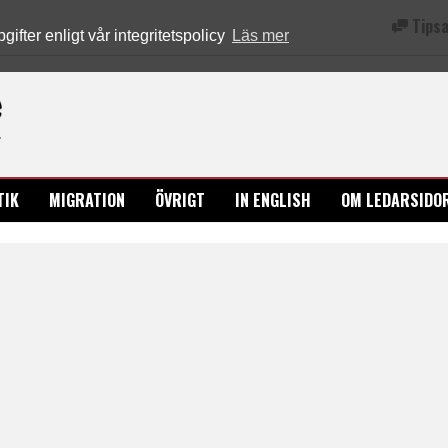
Tipsa
fter enligt vår integritetspolicy
Läs mer
Ledarsidorna.se
TIK
MIGRATION
ÖVRIGT
IN ENGLISH
OM LEDARSIDO