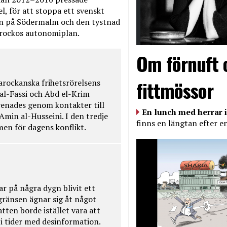
, för att stoppa ett svenskt
en på Södermalm och den tystnad
Marockos autonomiplan.
Om förnuft 
fittmössor
rockanska frihetsrörelsens
 al-Fassi och Abd el-Krim
renades genom kontakter till
En lunch med herrar i
Amin al-Husseini. I den tredje
finns en längtan efter e
amen för dagens konflikt.
ar på några dygn blivit ett
kgränsen ägnar sig åt något
tten borde istället vara att
t i tider med desinformation.