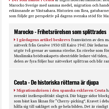
Marocko Sverige med samma medel, migration och handel
erkännande av Västsahara. Historien om Ikea, gatubarn
som följde ger perspektiv på dagens svenska stöd för 
Marocko - Frihetsrörelsen som splittrades
I gårdagens artikel beskrevs
framväxten av den ma
nätverk från Genève 1930 till Kairo 1947. Där ledarna
utgör två grenar av samma rörelse. En rörelse som fö
Muslimska brödraskapets obestridde ledare vid tiden, 
delen av fyra följer hur nätverket splittras och blir r
Ceuta - De historiska rötterna är djupa
Migrationskrisen i den spanska exklaven Ceuta
h
svenskt inrikespolitiskt slagträ. Där bägge sidor bloc
som bäst kan liknas för “Cherry-picking”. Kravet i deba
hålla sig till sakläget och ge hela bilden. Det är rimlig