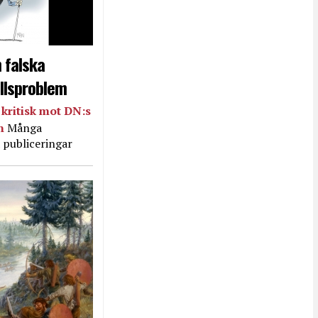
 falska
llsproblem
kritisk mot DN:s
in
Många
 publiceringar