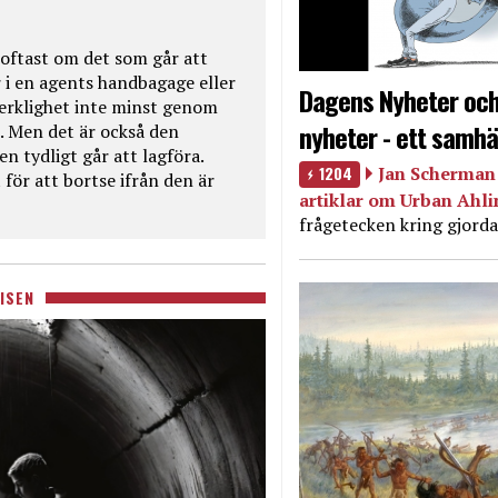
oftast om det som går att
 i en agents handbagage eller
Dagens Nyheter och
 verklighet inte minst genom
nyheter - ett samhä
. Men det är också den
n tydligt går att lagföra.
1204
Jan Scherman 
för att bortse ifrån den är
artiklar om Urban Ahl
frågetecken kring gjorda
ISEN