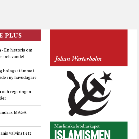
E PLUS
 - En historia om
e och vandel
ig bolagsstämma i
ade i ny huvudägare
a och regeringen
dåer
rändras MAGA
nis valvinst ett