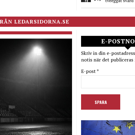
tveeggat svärd
RÅN LEDARSIDORNA.SE
E-POSTNO
Skriv in din e-postadress
notis när det publiceras 
E-post *