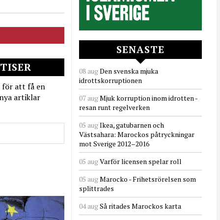
SENASTE
TISER
08 aug
Den svenska mjuka
idrottskorruptionen
 för att få en
nya artiklar
07 aug
Mjuk korruption inom idrotten -
resan runt regelverken
05 aug
Ikea, gatubarnen och
Västsahara: Marockos påtryckningar
mot Sverige 2012–2016
05 aug
Varför licensen spelar roll
05 aug
Marocko - Frihetsrörelsen som
splittrades
04 aug
Så ritades Marockos karta