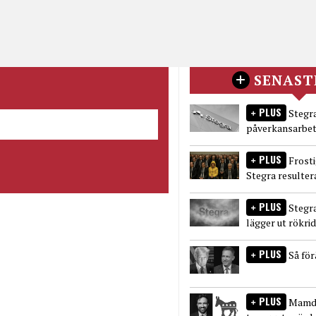
SENAST
PLUS
Stegra
påverkansarbet
PLUS
Frost
Stegra resulter
PLUS
Stegr
lägger ut rökri
PLUS
Så fö
PLUS
Mamda