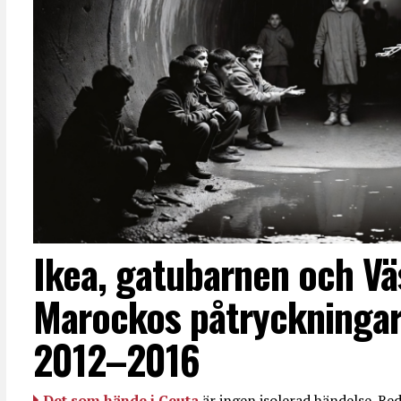
Ikea, gatubarnen och Vä
Marockos påtryckningar
2012–2016
Det som hände i Ceuta
är ingen isolerad händelse. R