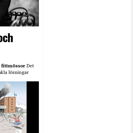
och
 fittmössor
Det
nkla lösningar