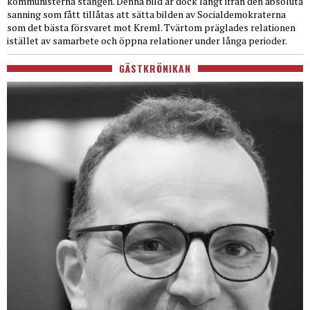
kommunisterna stången. Denna bild är dock långt ifrån den absoluta
sanning som fått tillåtas att sätta bilden av Socialdemokraterna
som det bästa försvaret mot Kreml. Tvärtom präglades relationen
istället av samarbete och öppna relationer under långa perioder.
GÄSTKRÖNIKAN