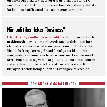
en delvis oprövad teknik levererar utlovad prestanda. Om
något av dessa led brister riskerar både den klimatpolitiska
kalkylen och affärsmodellen att raseras samtidigt.
När politiken leker "business"
Northvolt, vindkraftens strukturella
olönsamhet och
utsläppsrättssystemets inbyggda snedvridningar är inte
identiska fall, men de delar en gemensam logik. Staten har
hittills haft mycket begränsad förmåga att identifiera
morgondagens vinnare och de förment marknadsbaserad
styrmedlen visar sig vara lika politiskt konstruerat som en
riktad subvention, bara svårare att se i ett system där
bidragsberoende bolag blir en allt vanligare företeelse.
DEN GRÖNA OMSTÄLLNINGEN