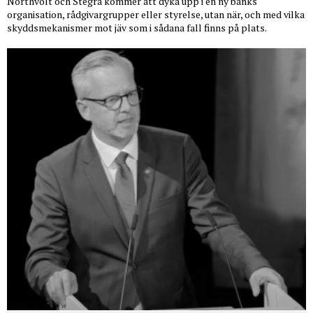
Northvolt och Stegra kommer att dyka upp i en ny banks
organisation, rådgivargrupper eller styrelse, utan när, och med vilka
skyddsmekanismer mot jäv som i sådana fall finns på plats.