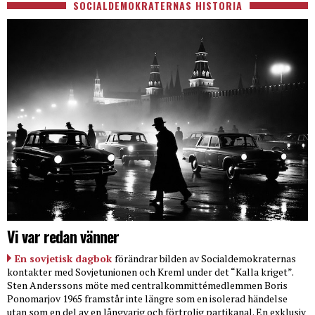
SOCIALDEMOKRATERNAS HISTORIA
Vi var redan vänner
En sovjetisk dagbok
förändrar bilden av Socialdemokraternas
kontakter med Sovjetunionen och Kreml under det “Kalla kriget”.
Sten Anderssons möte med centralkommittémedlemmen Boris
Ponomarjov 1965 framstår inte längre som en isolerad händelse
utan som en del av en långvarig och förtrolig partikanal. En exklusiv