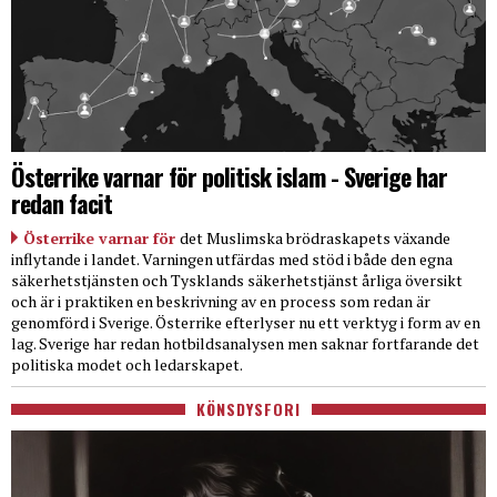
Österrike varnar för politisk islam - Sverige har
redan facit
Österrike varnar för
det Muslimska brödraskapets växande
inflytande i landet. Varningen utfärdas med stöd i både den egna
säkerhetstjänsten och Tysklands säkerhetstjänst årliga översikt
och är i praktiken en beskrivning av en process som redan är
genomförd i Sverige. Österrike efterlyser nu ett verktyg i form av en
lag. Sverige har redan hotbildsanalysen men saknar fortfarande det
politiska modet och ledarskapet.
KÖNSDYSFORI