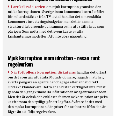
I artikel två i serien
om mjuk korruption granskas den
mjuka korruptionen i Sverige inom kommunsektorn. Istället
för miljardintäkter från TV-avtal handlar det om enskilda
kommuners investeringsbudgetar men det är samma
strukturella beroende och samma ovilja att ställa krav som
går igen. Som möts med det svenskaste av alla
krishanteringsmodeller: Att inte göra någonting.
Mjuk korruption inom idrotten - resan runt
regelverken
När fotbollens korruption diskuteras
handlar det oftast
om det som går att åtala. Mutade domare, riggade matcher,
svarta pengar i en agents handbagage eller annat direkt
juridiskt klandervärt. Detta är en bister verklighet inte minst
genom den gängkriminella infiltrationen av agentmarknaden.
Men det är också den enklaste formen av korruption att peka
ut eftersom den tydligt går att lagföra. Svårare är det med
den mjuka korruptionen där priset för att bortse ifrån den är
lägre än att följa regelverken.