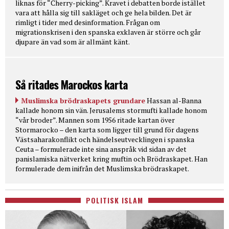
liknas för “Cherry-picking”. Kravet i debatten borde istället
vara att hålla sig till sakläget och ge hela bilden. Det är
rimligt i tider med desinformation. Frågan om
migrationskrisen i den spanska exklaven är större och går
djupare än vad som är allmänt känt.
Så ritades Marockos karta
Muslimska brödraskapets grundare
Hassan al-Banna
kallade honom sin vän. Jerusalems stormufti kallade honom
“vår broder”. Mannen som 1956 ritade kartan över
Stormarocko – den karta som ligger till grund för dagens
Västsaharakonflikt och händelseutvecklingen i spanska
Ceuta – formulerade inte sina anspråk vid sidan av det
panislamiska nätverket kring muftin och Brödraskapet. Han
formulerade dem inifrån det Muslimska brödraskapet.
POLITISK ISLAM