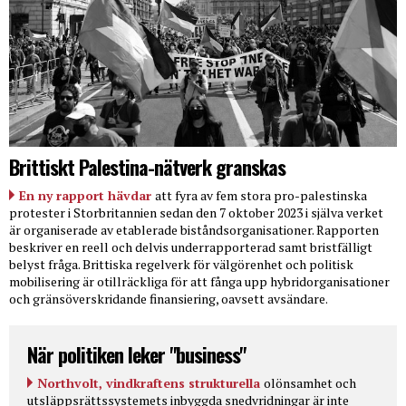
Brittiskt Palestina-nätverk granskas
En ny rapport hävdar
att fyra av fem stora pro-palestinska
protester i Storbritannien sedan den 7 oktober 2023 i själva verket
är organiserade av etablerade biståndsorganisationer. Rapporten
beskriver en reell och delvis underrapporterad samt bristfälligt
belyst fråga. Brittiska regelverk för välgörenhet och politisk
mobilisering är otillräckliga för att fånga upp hybridorganisationer
och gränsöverskridande finansiering, oavsett avsändare.
När politiken leker "business"
Northvolt, vindkraftens strukturella
olönsamhet och
utsläppsrättssystemets inbyggda snedvridningar är inte