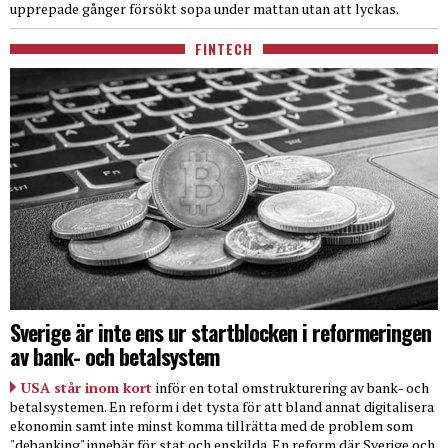
upprepade gånger försökt sopa under mattan utan att lyckas.
FINTECH
Sverige är inte ens ur startblocken i reformeringen
av bank- och betalsystem
USA står inom kort
inför en total omstrukturering av bank- och
betalsystemen. En reform i det tysta för att bland annat digitalisera
ekonomin samt inte minst komma tillrätta med de problem som
"debanking" innebär för stat och enskilda. En reform där Sverige och