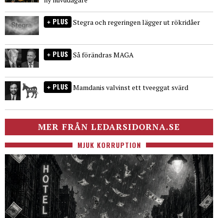
PLUS
Stegra och regeringen lägger ut rökridåer
PLUS
Så förändras MAGA
PLUS
Mamdanis valvinst ett tveeggat svärd
MER FRÅN LEDARSIDORNA.SE
MJUK KORRUPTION