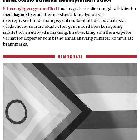
I en nyligen genomförd
finsk registerstudie framgår att klienter
med diagnostiserad eller misstänkt könsdysfori var
överrepresenterade inom psykiatrin. Samt att det psykiatriska
vårdbehovet snarare ökade efter genomförd könskorrigering
istället för en utlovad minskning. En utveckling som flera experter
varnat för. Experter som bland annat ansvarig minister kommit att
brännmärka.
DEMOKRATI