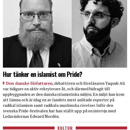
Hur tänker en islamist om Pride?
Den danske författaren
, debattören och föreläsaren Yaqoub Ali
var tidigare en aktiv rekryterare åt, och därmed bidragit till
uppbyggnaden av den danska islamistiska miljön. En miljö han kom
att lämna och är idag en av landets mest anlitade experter på
radikal islamism samt radikala muslimska rörelser. Inför den
svenska Pride-festivalen har han ställt upp på en intervju med
Ledarsidornas Edward Nordén.
KULTUR