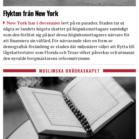
Flykten från New York
New York har i decennier
levt på en paradox. Staden tar ut
några av landets högsta skatter på höginkomsttagare samtidigt
som den förlitat sig på just dessa höginkomsttagares närvaro för
att finansiera sin välfärd. För närvarande sker en form av
demografisk förändring av staden där miljonärer väljer att flytta till
lågskattestater som Florida och Texas vilket påverkar och utmanar
den nyvalde borgmästarens reformutrymme.
MUSLIMSKA BRÖDRASKAPET