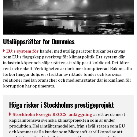
Utsläppsrätter for Dummies
EU:s system för
handel med utsläppsrätter brukar beskrivas
som EU:s flaggskeppsverktyg för klimatpolitik. Ett system där
industrin köper och säljer rätten att släppa ut koldioxid. Det låter
rent och enkelt. Verkligheten är dock mer komplicerad. Bakom alla
förkortningar döljs en struktur av riktade fonder och korsvisa
relationer mellan branscher och medlemsstater där jordmånen för
korruption har optimerats.
Höga risker i Stockholms prestigeprojekt
Stockholm Exergis BECCS-anläggning
är ett av de mest
kapitalintensiva svenska klimatprojekten som är under
produktion. Hela intäktsmodellen, från såväl staten som EU
och kommersiella kunder som Microsoft är villkorad av att