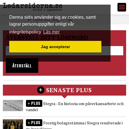
Ledarsidorna.se
Denna sida använder sig av cookies, samt
Tipsa oss idag
lagrar personuppgifter enligt vår
integritetspolicy
Läs mer
ÅTERSTÄLL DITT LÖSENORD
Jag accepterar
ÅTERSTÄLL
SENASTE PLUS
PLUS
Stegra - En historia om påverkansarbete och
vandel
PLUS
Frostig bolagsstämma i Stegra resulterade i
ny huvudägare