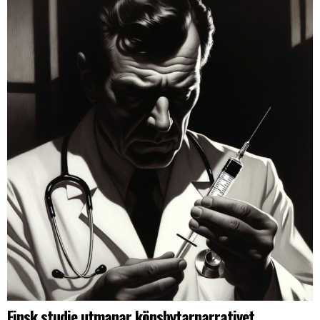
Finsk studie utmanar könsbytarnarrativet