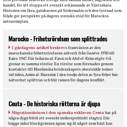
handel, för att stoppa ett svenskt erkännande av Västsahara.
Historien om Ikea, gatubarnen på Södermalm och den tystnad som
följde ger perspektiv på dagens svenska stöd för Marockos
autonomiplan.
Marocko - Frihetsrörelsen som splittrades
I gårdagens artikel beskrevs
framväxten av den
marockanska frihetsrörelsens nätverk från Genève 1930 till
Kairo 1947. Där ledarna al-Fassi och Abd el-Krim utgör två
grenar av samma rörelse. En rörelse som förenades genom
kontakter till Muslimska brödraskapets obestridde ledare
vid tiden, Amin al-Husseini. I den tredje delen av fyra följer hur
nätverket splittras och blir ramen för dagens konflikt.
Ceuta - De historiska rötterna är djupa
Migrationskrisen i den spanska exklaven Ceuta
har på
några dygn blivit ett svenskt inrikespolitiskt slagträ. Där
bägge sidor blockgränsen ägnar sig åt något som bäst kan