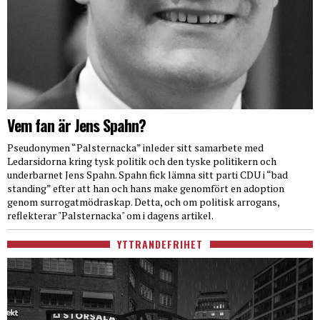
Vem fan är Jens Spahn?
Pseudonymen “Palsternacka” inleder sitt samarbete med
Ledarsidorna kring tysk politik och den tyske politikern och
underbarnet Jens Spahn. Spahn fick lämna sitt parti CDU i “bad
standing” efter att han och hans make genomfört en adoption
genom surrogatmödraskap. Detta, och om politisk arrogans,
reflekterar "Palsternacka" om i dagens artikel.
YTTRANDEFRIHET