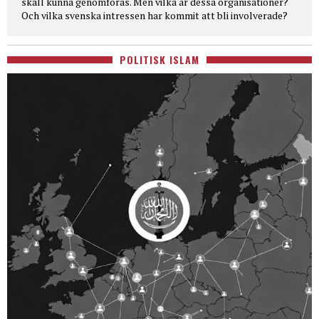
skall kunna genomföras. Men vilka är dessa organisationer?
Och vilka svenska intressen har kommit att bli involverade?
POLITISK ISLAM