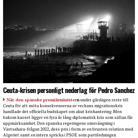
Ceuta-krisen personligt nederlag för Pedro Sanchez
När den spanske premiärminister
n
under gårdagen reste till
Ceuta för att möta konsekvenserna av veckans migrationskris
handlade det officiella budskapet om akut krishantering. Men
bakom kaoset ligger en fyra år lång diplomatisk kris som sällan får
uppmärksamhet. Den spanska regeringens omsvängning i
Västsahara-frågan 2022, dess pris i form av en brusten relation med
Algeriet samt en intern spricka i PSOE som partiledningen