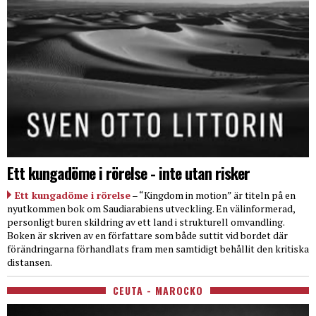
Ett kungadöme i rörelse - inte utan risker
Ett kungadöme i rörelse
– “Kingdom in motion” är titeln på en
nyutkommen bok om Saudiarabiens utveckling. En välinformerad,
personligt buren skildring av ett land i strukturell omvandling.
Boken är skriven av en författare som både suttit vid bordet där
förändringarna förhandlats fram men samtidigt behållit den kritiska
distansen.
CEUTA - MAROCKO