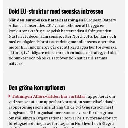
Dold EU-struktur med svenska intressen
När den europeiska batterisatsningen
European Battery
Alliance lanserades 2017 var ambitionen att bygga en
konkurrenskraftig europeisk batteriindustri från grunden.
Nästan ett decennium senare, efter Northvolts konkurs och
med en pågående brottsutredning mot alliansens operativa
motor EIT InnoEnergy går det att kartlägga hur tre svenska
aktörer, två tidigare ministrar och en industristrateg, vid olika
tidpunkter och på olika sätt över tid knutits till samma
nätverk.
Den gröna korruptionen
Tidningen Affärsvärlden har i artiklar
rapporterat om
vad som ser ut som uppenbar korruption samt vilseledande
rapportering i och i anslutning till de två tyngsta och mest
tongivande EU-organisationer som ansvarar för den gröna
omställningen. Organisationer som är helt avgörande för att
företagsetableringar av företag som Northvolt och Stegra