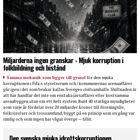
Miljarderna ingen granskar - Mjuk korruption i
folkbildning och bistånd
Samma mekanik som ligger till grund
för den mjuka
korruptionen i Fifa:s styrelserum och i kommunernas arenaaffärer
går igen i det som brukar kallas Sveriges civilsamhälle. Skillnaden är
att här handlar det inte om enstaka jävsaffärer eller kostsamma
arenabyggen utan om ett helt system. Runt 40 statliga myndigheter
som varje år fördelar över 20 miljarder kronor till föreningsliv,
folkrörelser och trossamfund, byggt på en princip som en gång var
rimlig och som ingen har vågat överge — tillit.
Den svenska mjuka idrottskorruptionen