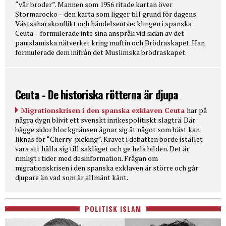
“vår broder”. Mannen som 1956 ritade kartan över
Stormarocko – den karta som ligger till grund för dagens
Västsaharakonflikt och händelseutvecklingen i spanska
Ceuta – formulerade inte sina anspråk vid sidan av det
panislamiska nätverket kring muftin och Brödraskapet. Han
formulerade dem inifrån det Muslimska brödraskapet.
Ceuta - De historiska rötterna är djupa
Migrationskrisen i den spanska exklaven Ceuta
har på
några dygn blivit ett svenskt inrikespolitiskt slagträ. Där
bägge sidor blockgränsen ägnar sig åt något som bäst kan
liknas för “Cherry-picking”. Kravet i debatten borde istället
vara att hålla sig till sakläget och ge hela bilden. Det är
rimligt i tider med desinformation. Frågan om
migrationskrisen i den spanska exklaven är större och går
djupare än vad som är allmänt känt.
POLITISK ISLAM