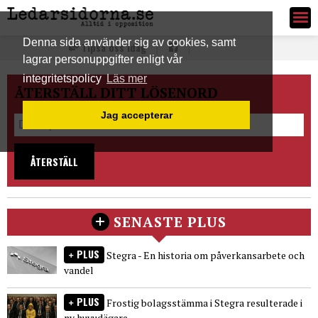
Ledarsidorna.se
Denna sida använder sig av cookies, samt
Tipsa oss idag
lagrar personuppgifter enligt vår
integritetspolicy
Läs mer
ÅTERSTÄLL DITT LÖSENORD
Jag accepterar
ÅTERSTÄLL
SENASTE PLUS
PLUS
Stegra - En historia om påverkansarbete och
vandel
PLUS
Frostig bolagsstämma i Stegra resulterade i
ny huvudägare