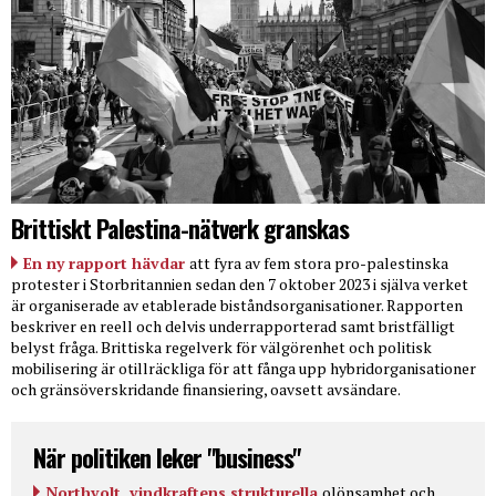
Brittiskt Palestina-nätverk granskas
En ny rapport hävdar
att fyra av fem stora pro-palestinska
protester i Storbritannien sedan den 7 oktober 2023 i själva verket
är organiserade av etablerade biståndsorganisationer. Rapporten
beskriver en reell och delvis underrapporterad samt bristfälligt
belyst fråga. Brittiska regelverk för välgörenhet och politisk
mobilisering är otillräckliga för att fånga upp hybridorganisationer
och gränsöverskridande finansiering, oavsett avsändare.
När politiken leker "business"
Northvolt, vindkraftens strukturella
olönsamhet och