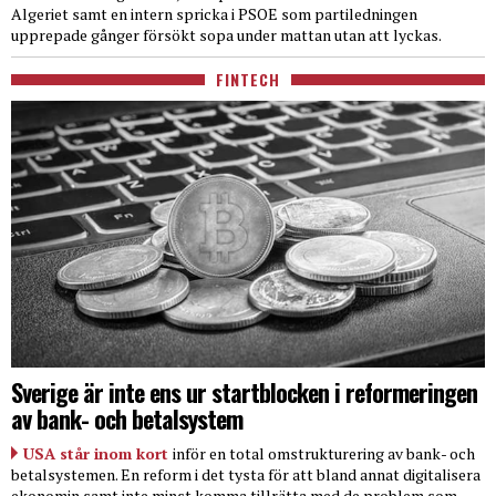
Algeriet samt en intern spricka i PSOE som partiledningen
upprepade gånger försökt sopa under mattan utan att lyckas.
FINTECH
Sverige är inte ens ur startblocken i reformeringen
av bank- och betalsystem
USA står inom kort
inför en total omstrukturering av bank- och
betalsystemen. En reform i det tysta för att bland annat digitalisera
ekonomin samt inte minst komma tillrätta med de problem som