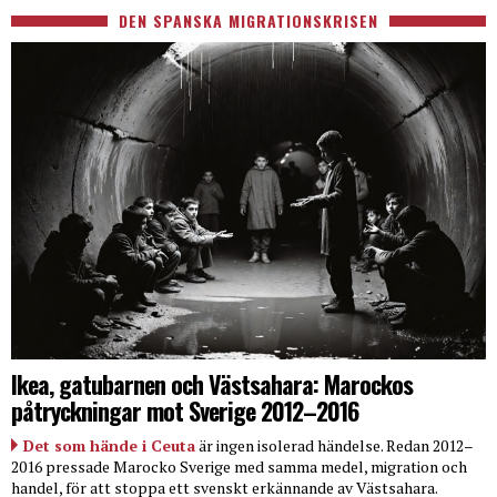
DEN SPANSKA MIGRATIONSKRISEN
Ikea, gatubarnen och Västsahara: Marockos
påtryckningar mot Sverige 2012–2016
Det som hände i Ceuta
är ingen isolerad händelse. Redan 2012–
2016 pressade Marocko Sverige med samma medel, migration och
handel, för att stoppa ett svenskt erkännande av Västsahara.