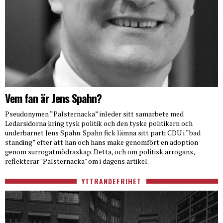
Vem fan är Jens Spahn?
Pseudonymen “Palsternacka” inleder sitt samarbete med
Ledarsidorna kring tysk politik och den tyske politikern och
underbarnet Jens Spahn. Spahn fick lämna sitt parti CDU i “bad
standing” efter att han och hans make genomfört en adoption
genom surrogatmödraskap. Detta, och om politisk arrogans,
reflekterar "Palsternacka" om i dagens artikel.
YTTRANDEFRIHET