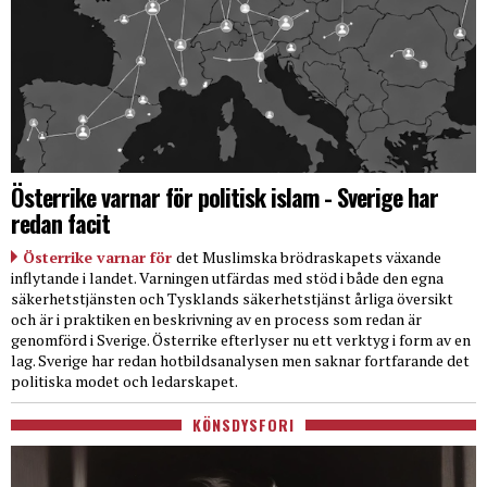
Österrike varnar för politisk islam - Sverige har
redan facit
Österrike varnar för
det Muslimska brödraskapets växande
inflytande i landet. Varningen utfärdas med stöd i både den egna
säkerhetstjänsten och Tysklands säkerhetstjänst årliga översikt
och är i praktiken en beskrivning av en process som redan är
genomförd i Sverige. Österrike efterlyser nu ett verktyg i form av en
lag. Sverige har redan hotbildsanalysen men saknar fortfarande det
politiska modet och ledarskapet.
KÖNSDYSFORI