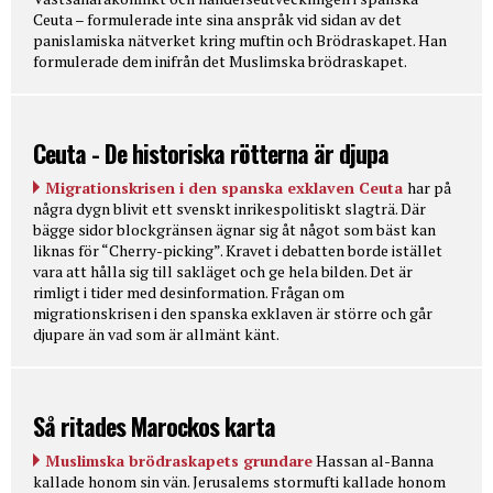
Ceuta – formulerade inte sina anspråk vid sidan av det
panislamiska nätverket kring muftin och Brödraskapet. Han
formulerade dem inifrån det Muslimska brödraskapet.
Ceuta - De historiska rötterna är djupa
Migrationskrisen i den spanska exklaven Ceuta
har på
några dygn blivit ett svenskt inrikespolitiskt slagträ. Där
bägge sidor blockgränsen ägnar sig åt något som bäst kan
liknas för “Cherry-picking”. Kravet i debatten borde istället
vara att hålla sig till sakläget och ge hela bilden. Det är
rimligt i tider med desinformation. Frågan om
migrationskrisen i den spanska exklaven är större och går
djupare än vad som är allmänt känt.
Så ritades Marockos karta
Muslimska brödraskapets grundare
Hassan al-Banna
kallade honom sin vän. Jerusalems stormufti kallade honom