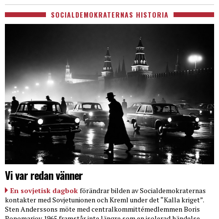
SOCIALDEMOKRATERNAS HISTORIA
Vi var redan vänner
En sovjetisk dagbok
förändrar bilden av Socialdemokraternas
kontakter med Sovjetunionen och Kreml under det “Kalla kriget”.
Sten Anderssons möte med centralkommittémedlemmen Boris
Ponomarjov 1965 framstår inte längre som en isolerad händelse