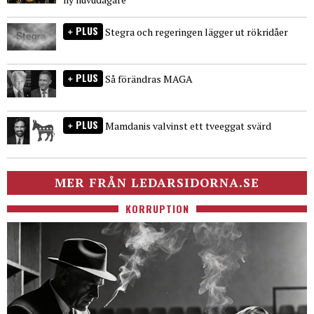
PLUS
Stegra och regeringen lägger ut rökridåer
PLUS
Så förändras MAGA
PLUS
Mamdanis valvinst ett tveeggat svärd
MER FRÅN LEDARSIDORNA.SE
KORRUPTION