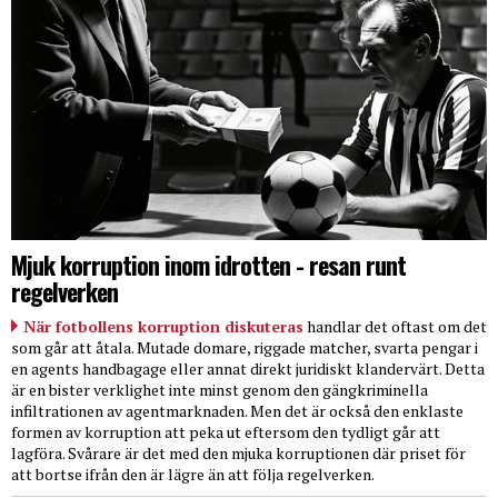
Mjuk korruption inom idrotten - resan runt
regelverken
När fotbollens korruption diskuteras
handlar det oftast om det
som går att åtala. Mutade domare, riggade matcher, svarta pengar i
en agents handbagage eller annat direkt juridiskt klandervärt. Detta
är en bister verklighet inte minst genom den gängkriminella
infiltrationen av agentmarknaden. Men det är också den enklaste
formen av korruption att peka ut eftersom den tydligt går att
lagföra. Svårare är det med den mjuka korruptionen där priset för
att bortse ifrån den är lägre än att följa regelverken.