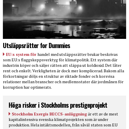
Utsläppsrätter for Dummies
EU:s system för
handel med utsläppsrätter brukar beskrivas
som EU:s flaggskeppsverktyg för klimatpolitik. Ett system där
industrin köper och säljer rätten att släppa ut koldioxid. Det låter
rent och enkelt. Verkligheten är dock mer komplicerad. Bakom alla
förkortningar döljs en struktur av riktade fonder och korsvisa
relationer mellan branscher och medlemsstater där jordmånen för
korruption har optimerats.
Höga risker i Stockholms prestigeprojekt
Stockholm Exergis BECCS-anläggning
är ett av de mest
kapitalintensiva svenska klimatprojekten som är under
produktion. Hela intäktsmodellen, från såväl staten som EU