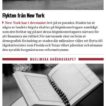
Flykten från New York
New York har i decennier
levt på en paradox. Staden tar ut
några av landets högsta skatter på höginkomsttagare samtidigt
som den förlitat sig på just dessa höginkomsttagares närvaro för
att finansiera sin välfärd. För närvarande sker en form av
demografisk förändring av staden där miljonärer väljer att flytta till
lågskattestater som Florida och Texas vilket påverkar och utmanar
den nyvalde borgmästarens reformutrymme.
MUSLIMSKA BRÖDRASKAPET