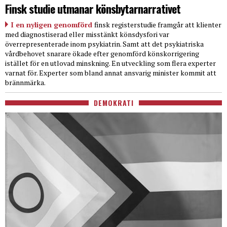
Finsk studie utmanar könsbytarnarrativet
I en nyligen genomförd
finsk registerstudie framgår att klienter
med diagnostiserad eller misstänkt könsdysfori var
överrepresenterade inom psykiatrin. Samt att det psykiatriska
vårdbehovet snarare ökade efter genomförd könskorrigering
istället för en utlovad minskning. En utveckling som flera experter
varnat för. Experter som bland annat ansvarig minister kommit att
brännmärka.
DEMOKRATI