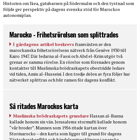
Historien om Ikea, gatubarnen på Södermalm och den tystnad som
följde ger perspektiv på dagens svenska stöd för Marockos
autonomiplan.
Marocko - Frihetsrörelsen som splittrades
I gårdagens artikel beskrevs
framväxten av den
marockanska frihetsrörelsens nätverk från Genève 1930 till
Kairo 1947. Där ledarna al-Fassi och Abd el-Krim utgör två
grenar av samma rörelse. En rörelse som förenades genom
kontakter till Muslimska brödraskapets obestridde ledare
vid tiden, Amin al-Husseini. I den tredje delen av fyra följer hur
nätverket splittras och blir ramen för dagens konflikt.
Så ritades Marockos karta
Muslimska brödraskapets grundare
Hassan al-Banna
kallade honom sin vän. Jerusalems stormufti kallade honom
“vår broder”. Mannen som 1956 ritade kartan över
Stormarocko – den karta som ligger till grund för dagens
Västsaharakonflikt och händelseutvecklingen i spanska