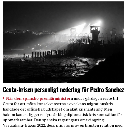
Ceuta-krisen personligt nederlag för Pedro Sanchez
När den spanske premiärminister
n
under gårdagen reste till
Ceuta för att möta konsekvenserna av veckans migrationskris
handlade det officiella budskapet om akut krishantering. Men
bakom kaoset ligger en fyra år lång diplomatisk kris som sällan får
uppmärksamhet. Den spanska regeringens omsvängning i
Västsahara-frågan 2022, dess pris i form av en brusten relation med