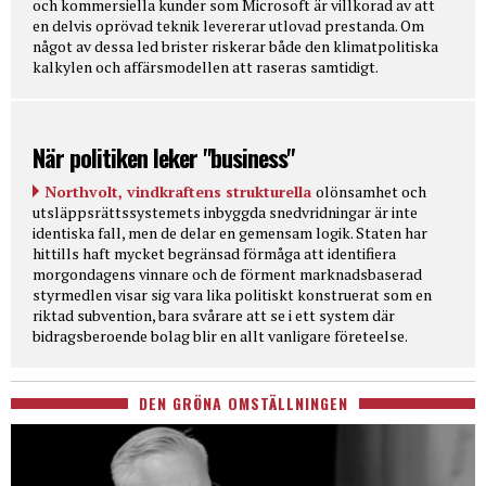
och kommersiella kunder som Microsoft är villkorad av att
en delvis oprövad teknik levererar utlovad prestanda. Om
något av dessa led brister riskerar både den klimatpolitiska
kalkylen och affärsmodellen att raseras samtidigt.
När politiken leker "business"
Northvolt, vindkraftens strukturella
olönsamhet och
utsläppsrättssystemets inbyggda snedvridningar är inte
identiska fall, men de delar en gemensam logik. Staten har
hittills haft mycket begränsad förmåga att identifiera
morgondagens vinnare och de förment marknadsbaserad
styrmedlen visar sig vara lika politiskt konstruerat som en
riktad subvention, bara svårare att se i ett system där
bidragsberoende bolag blir en allt vanligare företeelse.
DEN GRÖNA OMSTÄLLNINGEN