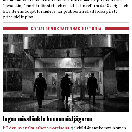
"debanking" innebär för stat och enskilda. En reform där Sverige och
EU inte ens börjat formulera hur problemen skall lösas på ett
principiellt plan.
SOCIALDEMOKRATERNAS HISTORIA
Ingen misstänkte kommunistjägaren
I den svenska arbetarrörelsens
självbild är antikommunismen