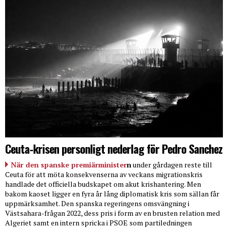
Ceuta-krisen personligt nederlag för Pedro Sanchez
När den spanske premiärminister
n
under gårdagen reste till
Ceuta för att möta konsekvenserna av veckans migrationskris
handlade det officiella budskapet om akut krishantering. Men
bakom kaoset ligger en fyra år lång diplomatisk kris som sällan får
uppmärksamhet. Den spanska regeringens omsvängning i
Västsahara-frågan 2022, dess pris i form av en brusten relation med
Algeriet samt en intern spricka i PSOE som partiledningen