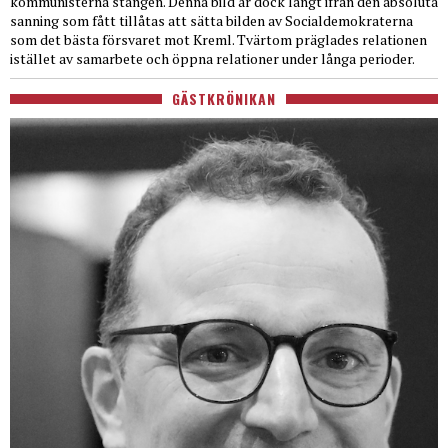
kommunisterna stången. Denna bild är dock långt ifrån den absoluta
sanning som fått tillåtas att sätta bilden av Socialdemokraterna
som det bästa försvaret mot Kreml. Tvärtom präglades relationen
istället av samarbete och öppna relationer under långa perioder.
GÄSTKRÖNIKAN