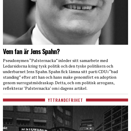
Vem fan är Jens Spahn?
Pseudonymen “Palsternacka” inleder sitt samarbete med
Ledarsidorna kring tysk politik och den tyske politikern och
underbarnet Jens Spahn. Spahn fick lämna sitt parti CDU i “bad
standing” efter att han och hans make genomfört en adoption
genom surrogatmödraskap. Detta, och om politisk arrogans,
reflekterar "Palsternacka" om i dagens artikel.
YTTRANDEFRIHET