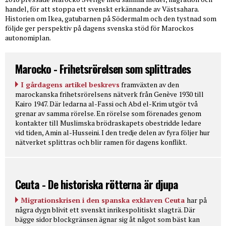
handel, för att stoppa ett svenskt erkännande av Västsahara.
Historien om Ikea, gatubarnen på Södermalm och den tystnad som
följde ger perspektiv på dagens svenska stöd för Marockos
autonomiplan.
Marocko - Frihetsrörelsen som splittrades
I gårdagens artikel beskrevs
framväxten av den
marockanska frihetsrörelsens nätverk från Genève 1930 till
Kairo 1947. Där ledarna al-Fassi och Abd el-Krim utgör två
grenar av samma rörelse. En rörelse som förenades genom
kontakter till Muslimska brödraskapets obestridde ledare
vid tiden, Amin al-Husseini. I den tredje delen av fyra följer hur
nätverket splittras och blir ramen för dagens konflikt.
Ceuta - De historiska rötterna är djupa
Migrationskrisen i den spanska exklaven Ceuta
har på
några dygn blivit ett svenskt inrikespolitiskt slagträ. Där
bägge sidor blockgränsen ägnar sig åt något som bäst kan