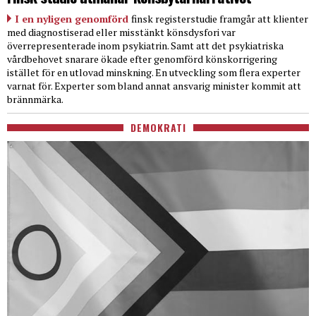
I en nyligen genomförd
finsk registerstudie framgår att klienter
med diagnostiserad eller misstänkt könsdysfori var
överrepresenterade inom psykiatrin. Samt att det psykiatriska
vårdbehovet snarare ökade efter genomförd könskorrigering
istället för en utlovad minskning. En utveckling som flera experter
varnat för. Experter som bland annat ansvarig minister kommit att
brännmärka.
DEMOKRATI