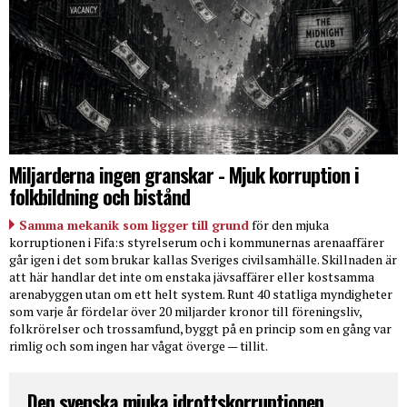
Miljarderna ingen granskar - Mjuk korruption i
folkbildning och bistånd
Samma mekanik som ligger till grund
för den mjuka
korruptionen i Fifa:s styrelserum och i kommunernas arenaaffärer
går igen i det som brukar kallas Sveriges civilsamhälle. Skillnaden är
att här handlar det inte om enstaka jävsaffärer eller kostsamma
arenabyggen utan om ett helt system. Runt 40 statliga myndigheter
som varje år fördelar över 20 miljarder kronor till föreningsliv,
folkrörelser och trossamfund, byggt på en princip som en gång var
rimlig och som ingen har vågat överge — tillit.
Den svenska mjuka idrottskorruptionen