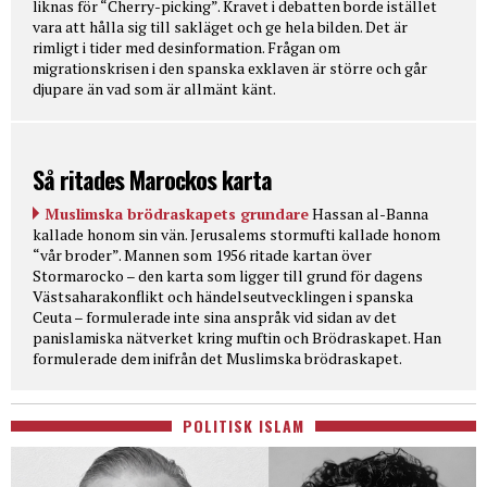
liknas för “Cherry-picking”. Kravet i debatten borde istället
vara att hålla sig till sakläget och ge hela bilden. Det är
rimligt i tider med desinformation. Frågan om
migrationskrisen i den spanska exklaven är större och går
djupare än vad som är allmänt känt.
Så ritades Marockos karta
Muslimska brödraskapets grundare
Hassan al-Banna
kallade honom sin vän. Jerusalems stormufti kallade honom
“vår broder”. Mannen som 1956 ritade kartan över
Stormarocko – den karta som ligger till grund för dagens
Västsaharakonflikt och händelseutvecklingen i spanska
Ceuta – formulerade inte sina anspråk vid sidan av det
panislamiska nätverket kring muftin och Brödraskapet. Han
formulerade dem inifrån det Muslimska brödraskapet.
POLITISK ISLAM