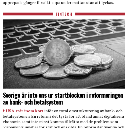
upprepade gånger försökt sopa under mattan utan att lyckas.
FINTECH
Sverige är inte ens ur startblocken i reformeringen
av bank- och betalsystem
USA står inom kort
inför en total omstrukturering av bank- och
betalsystemen. En reform i det tysta för att bland annat digitalisera
ekonomin samt inte minst komma tillrätta med de problem som
"debanking" innebär för stat och enskilda. En reform där Sverige och