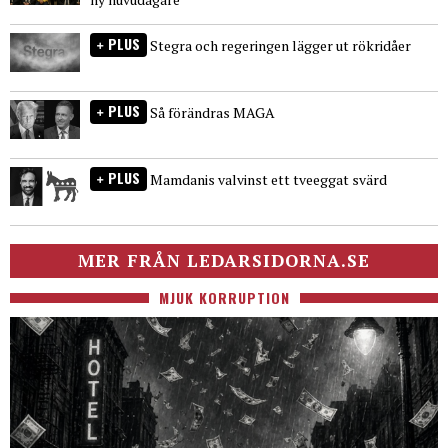
PLUS
Stegra och regeringen lägger ut rökridåer
PLUS
Så förändras MAGA
PLUS
Mamdanis valvinst ett tveeggat svärd
MER FRÅN LEDARSIDORNA.SE
MJUK KORRUPTION