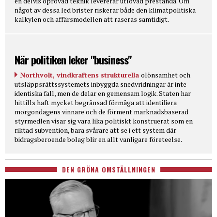
en delvis oprövad teknik levererar utlovad prestanda. Om
något av dessa led brister riskerar både den klimatpolitiska
kalkylen och affärsmodellen att raseras samtidigt.
När politiken leker "business"
Northvolt, vindkraftens strukturella
olönsamhet och
utsläppsrättssystemets inbyggda snedvridningar är inte
identiska fall, men de delar en gemensam logik. Staten har
hittills haft mycket begränsad förmåga att identifiera
morgondagens vinnare och de förment marknadsbaserad
styrmedlen visar sig vara lika politiskt konstruerat som en
riktad subvention, bara svårare att se i ett system där
bidragsberoende bolag blir en allt vanligare företeelse.
DEN GRÖNA OMSTÄLLNINGEN