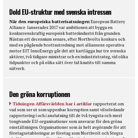
Dold EU-struktur med svenska intressen
När den europeiska batterisatsningen
European Battery
Alliance lanserades 2017 var ambitionen att bygga en
konkurrenskraftig europeisk batteriindustri från grunden.
Nästan ett decennium senare, efter Northvolts konkurs och
med en pågående brottsutredning mot alliansens operativa
motor EIT InnoEnergy går det att kartlägga hur tre svenska
aktörer, två tidigare ministrar och en industristrateg, vid olika
tidpunkter och på olika sätt över tid knutits till samma
nätverk.
Den gröna korruptionen
Tidningen Affärsvärlden har i artiklar
rapporterat om
vad som ser ut som uppenbar korruption samt vilseledande
rapportering i och i anslutning till de två tyngsta och mest
tongivande EU-organisationer som ansvarar för den gröna
omställningen. Organisationer som är helt avgörande för att
företagsetableringar av företag som Northvolt och Stegra