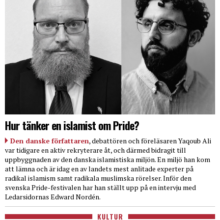
Hur tänker en islamist om Pride?
Den danske författaren
, debattören och föreläsaren Yaqoub Ali
var tidigare en aktiv rekryterare åt, och därmed bidragit till
uppbyggnaden av den danska islamistiska miljön. En miljö han kom
att lämna och är idag en av landets mest anlitade experter på
radikal islamism samt radikala muslimska rörelser. Inför den
svenska Pride-festivalen har han ställt upp på en intervju med
Ledarsidornas Edward Nordén.
KULTUR