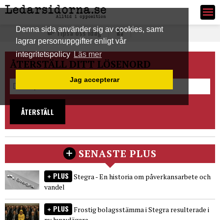
Ledarsidorna.se
Denna sida använder sig av cookies, samt
Tipsa oss idag
lagrar personuppgifter enligt vår
integritetspolicy
Läs mer
ÅTERSTÄLL DITT LÖSENORD
Jag accepterar
ÅTERSTÄLL
SENASTE PLUS
PLUS
Stegra - En historia om påverkansarbete och
vandel
PLUS
Frostig bolagsstämma i Stegra resulterade i
ny huvudägare