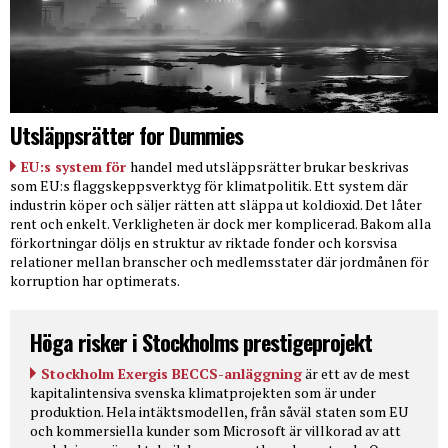
Utsläppsrätter for Dummies
EU:s system för
handel med utsläppsrätter brukar beskrivas
som EU:s flaggskeppsverktyg för klimatpolitik. Ett system där
industrin köper och säljer rätten att släppa ut koldioxid. Det låter
rent och enkelt. Verkligheten är dock mer komplicerad. Bakom alla
förkortningar döljs en struktur av riktade fonder och korsvisa
relationer mellan branscher och medlemsstater där jordmånen för
korruption har optimerats.
Höga risker i Stockholms prestigeprojekt
Stockholm Exergis BECCS-anläggning
är ett av de mest
kapitalintensiva svenska klimatprojekten som är under
produktion. Hela intäktsmodellen, från såväl staten som EU
och kommersiella kunder som Microsoft är villkorad av att