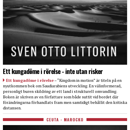
Ett kungadöme i rörelse - inte utan risker
Ett kungadöme i rörelse
– “Kingdom in motion” är titeln på en
nyutkommen bok om Saudiarabiens utveckling. En välinformerad,
personligt buren skildring av ett land i strukturell omvandling.
Boken är skriven av en författare som både suttit vid bordet där
förändringarna förhandlats fram men samtidigt behållit den kritiska
distansen.
CEUTA - MAROCKO