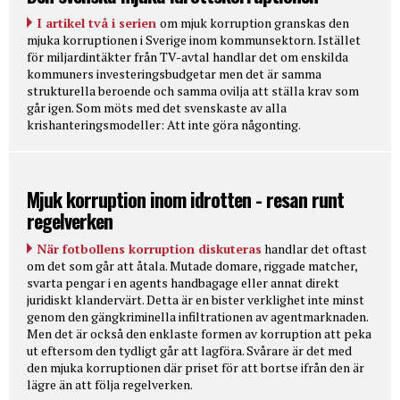
I artikel två i serien
om mjuk korruption granskas den
mjuka korruptionen i Sverige inom kommunsektorn. Istället
för miljardintäkter från TV-avtal handlar det om enskilda
kommuners investeringsbudgetar men det är samma
strukturella beroende och samma ovilja att ställa krav som
går igen. Som möts med det svenskaste av alla
krishanteringsmodeller: Att inte göra någonting.
Mjuk korruption inom idrotten - resan runt
regelverken
När fotbollens korruption diskuteras
handlar det oftast
om det som går att åtala. Mutade domare, riggade matcher,
svarta pengar i en agents handbagage eller annat direkt
juridiskt klandervärt. Detta är en bister verklighet inte minst
genom den gängkriminella infiltrationen av agentmarknaden.
Men det är också den enklaste formen av korruption att peka
ut eftersom den tydligt går att lagföra. Svårare är det med
den mjuka korruptionen där priset för att bortse ifrån den är
lägre än att följa regelverken.