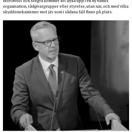
Northvolt och Stegra kommer att dyka upp i en ny banks
organisation, rådgivargrupper eller styrelse, utan när, och med vilka
skyddsmekanismer mot jäv som i sådana fall finns på plats.