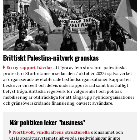
Brittiskt Palestina-nätverk granskas
En ny rapport hävdar
att fyra av fem stora pro-palestinska
protester i Storbritannien sedan den 7 oktober 2023 i själva verket
är organiserade av etablerade biståndsorganisationer. Rapporten
beskriver en reell och delvis underrapporterad samt bristfälligt
belyst fråga. Brittiska regelverk för välgörenhet och politisk
mobilisering är otillräckliga för att fånga upp hybridorganisationer
och gränsöverskridande finansiering, oavsett avsändare.
När politiken leker "business"
Northvolt, vindkraftens strukturella
olönsamhet och
utsläppsrättssystemets inbyggda snedvridningar är inte