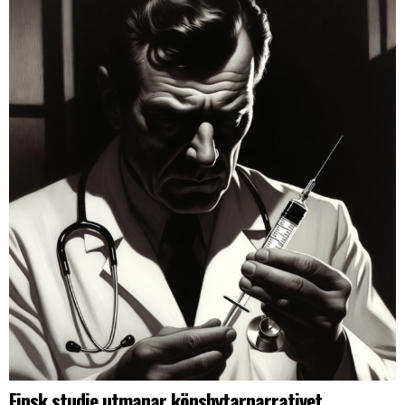
Finsk studie utmanar könsbytarnarrativet