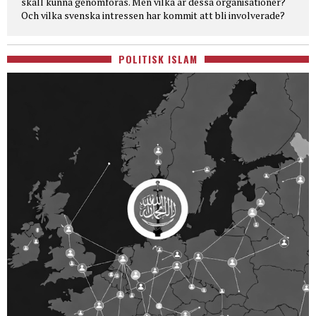
skall kunna genomföras. Men vilka är dessa organisationer?
Och vilka svenska intressen har kommit att bli involverade?
POLITISK ISLAM