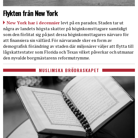
Flykten från New York
New York har i decennier
levt på en paradox. Staden tar ut
några av landets högsta skatter på höginkomsttagare samtidigt
som den förlitat sig på just dessa höginkomsttagares närvaro för
att finansiera sin välfärd. För närvarande sker en form av
demografisk förändring av staden där miljonärer väljer att flytta till
lågskattestater som Florida och Texas vilket påverkar och utmanar
den nyvalde borgmästarens reformutrymme.
MUSLIMSKA BRÖDRASKAPET