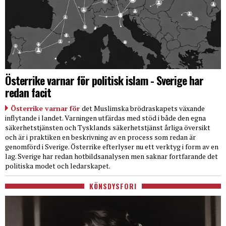
Österrike varnar för politisk islam - Sverige har
redan facit
Österrike varnar för
det Muslimska brödraskapets växande
inflytande i landet. Varningen utfärdas med stöd i både den egna
säkerhetstjänsten och Tysklands säkerhetstjänst årliga översikt
och är i praktiken en beskrivning av en process som redan är
genomförd i Sverige. Österrike efterlyser nu ett verktyg i form av en
lag. Sverige har redan hotbildsanalysen men saknar fortfarande det
politiska modet och ledarskapet.
KÖNSDYSFORI