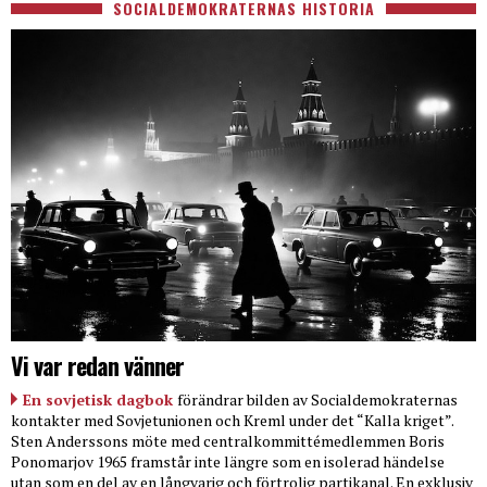
SOCIALDEMOKRATERNAS HISTORIA
Vi var redan vänner
En sovjetisk dagbok
förändrar bilden av Socialdemokraternas
kontakter med Sovjetunionen och Kreml under det “Kalla kriget”.
Sten Anderssons möte med centralkommittémedlemmen Boris
Ponomarjov 1965 framstår inte längre som en isolerad händelse
utan som en del av en långvarig och förtrolig partikanal. En exklusiv