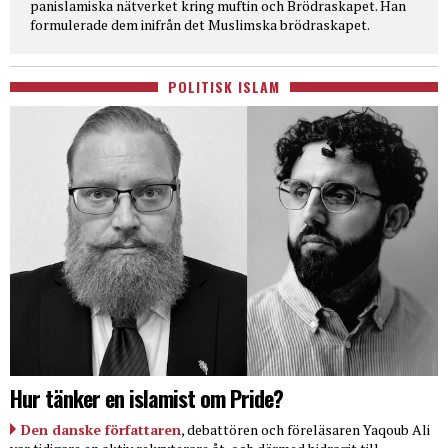
panislamiska nätverket kring muftin och Brödraskapet. Han
formulerade dem inifrån det Muslimska brödraskapet.
POLITISK ISLAM
Hur tänker en islamist om Pride?
Den danske författaren
, debattören och föreläsaren Yaqoub Ali