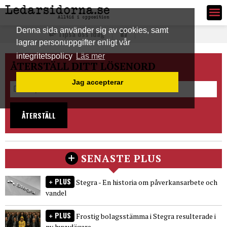
Ledarsidorna.se
Denna sida använder sig av cookies, samt
Tipsa oss idag
lagrar personuppgifter enligt vår
integritetspolicy
Läs mer
ÅTERSTÄLL DITT LÖSENORD
Jag accepterar
ÅTERSTÄLL
SENASTE PLUS
PLUS
Stegra - En historia om påverkansarbete och
vandel
PLUS
Frostig bolagsstämma i Stegra resulterade i
ny huvudägare