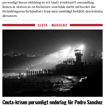
personligt buren skildring av ett land i strukturell omvandling.
Boken är skriven av en författare som både suttit vid bordet där
förändringarna förhandlats fram men samtidigt behållit den kritiska
distansen.
CEUTA - MAROCKO
Ceuta-krisen personligt nederlag för Pedro Sanchez