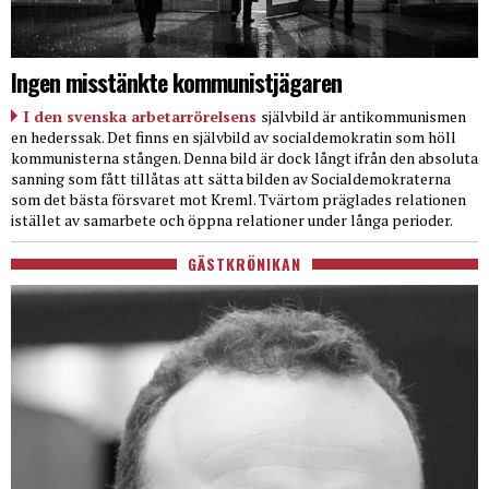
Ingen misstänkte kommunistjägaren
I den svenska arbetarrörelsens
självbild är antikommunismen
en hederssak. Det finns en självbild av socialdemokratin som höll
kommunisterna stången. Denna bild är dock långt ifrån den absoluta
sanning som fått tillåtas att sätta bilden av Socialdemokraterna
som det bästa försvaret mot Kreml. Tvärtom präglades relationen
istället av samarbete och öppna relationer under långa perioder.
GÄSTKRÖNIKAN