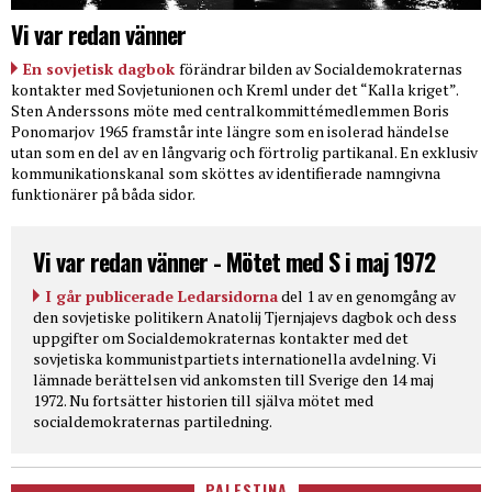
Vi var redan vänner
En sovjetisk dagbok
förändrar bilden av Socialdemokraternas
kontakter med Sovjetunionen och Kreml under det “Kalla kriget”.
Sten Anderssons möte med centralkommittémedlemmen Boris
Ponomarjov 1965 framstår inte längre som en isolerad händelse
utan som en del av en långvarig och förtrolig partikanal. En exklusiv
kommunikationskanal som sköttes av identifierade namngivna
funktionärer på båda sidor.
Vi var redan vänner - Mötet med S i maj 1972
I går publicerade Ledarsidorna
del 1 av en genomgång av
den sovjetiske politikern Anatolij Tjernjajevs dagbok och dess
uppgifter om Socialdemokraternas kontakter med det
sovjetiska kommunistpartiets internationella avdelning. Vi
lämnade berättelsen vid ankomsten till Sverige den 14 maj
1972. Nu fortsätter historien till själva mötet med
socialdemokraternas partiledning.
PALESTINA