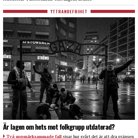
YTTRANDEFRIHET
Är lagen om hets mot folkgrupp utdaterad?
Två uppmärksammade fall
visar hur svårt det är att dra gränsen