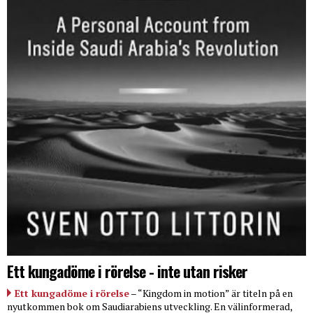
Ett kungadöme i rörelse - inte utan risker
Ett kungadöme i rörelse
– “Kingdom in motion” är titeln på en
nyutkommen bok om Saudiarabiens utveckling. En välinformerad,