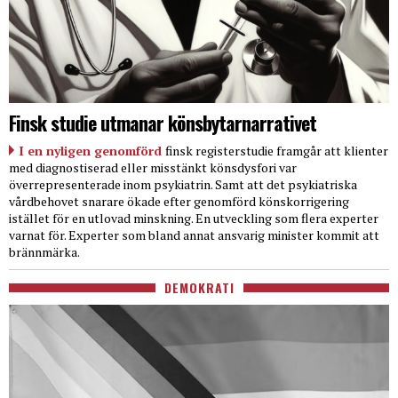
Finsk studie utmanar könsbytarnarrativet
I en nyligen genomförd
finsk registerstudie framgår att klienter
med diagnostiserad eller misstänkt könsdysfori var
överrepresenterade inom psykiatrin. Samt att det psykiatriska
vårdbehovet snarare ökade efter genomförd könskorrigering
istället för en utlovad minskning. En utveckling som flera experter
varnat för. Experter som bland annat ansvarig minister kommit att
brännmärka.
DEMOKRATI