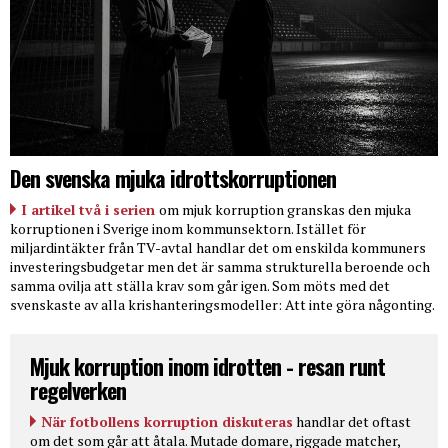
Den svenska mjuka idrottskorruptionen
I artikel två i serien
om mjuk korruption granskas den mjuka
korruptionen i Sverige inom kommunsektorn. Istället för
miljardintäkter från TV-avtal handlar det om enskilda kommuners
investeringsbudgetar men det är samma strukturella beroende och
samma ovilja att ställa krav som går igen. Som möts med det
svenskaste av alla krishanteringsmodeller: Att inte göra någonting.
Mjuk korruption inom idrotten - resan runt
regelverken
När fotbollens korruption diskuteras
handlar det oftast
om det som går att åtala. Mutade domare, riggade matcher,