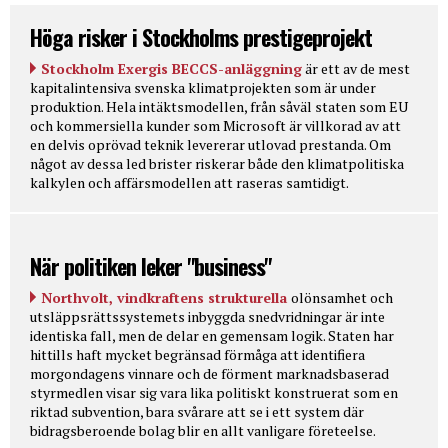
Höga risker i Stockholms prestigeprojekt
Stockholm Exergis BECCS-anläggning
är ett av de mest
kapitalintensiva svenska klimatprojekten som är under
produktion. Hela intäktsmodellen, från såväl staten som EU
och kommersiella kunder som Microsoft är villkorad av att
en delvis oprövad teknik levererar utlovad prestanda. Om
något av dessa led brister riskerar både den klimatpolitiska
kalkylen och affärsmodellen att raseras samtidigt.
När politiken leker "business"
Northvolt, vindkraftens strukturella
olönsamhet och
utsläppsrättssystemets inbyggda snedvridningar är inte
identiska fall, men de delar en gemensam logik. Staten har
hittills haft mycket begränsad förmåga att identifiera
morgondagens vinnare och de förment marknadsbaserad
styrmedlen visar sig vara lika politiskt konstruerat som en
riktad subvention, bara svårare att se i ett system där
bidragsberoende bolag blir en allt vanligare företeelse.