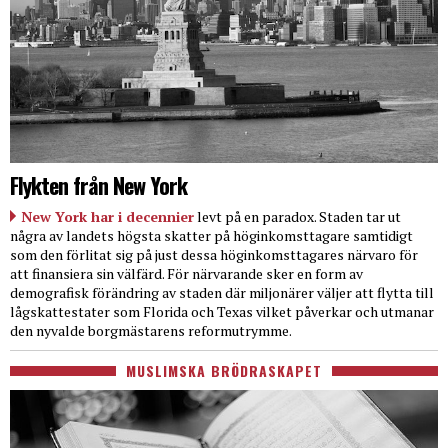
Flykten från New York
New York har i decennier
levt på en paradox. Staden tar ut
några av landets högsta skatter på höginkomsttagare samtidigt
som den förlitat sig på just dessa höginkomsttagares närvaro för
att finansiera sin välfärd. För närvarande sker en form av
demografisk förändring av staden där miljonärer väljer att flytta till
lågskattestater som Florida och Texas vilket påverkar och utmanar
den nyvalde borgmästarens reformutrymme.
MUSLIMSKA BRÖDRASKAPET