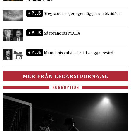
PLUS
Stegra och regeringen lägger ut rökridåer
PLUS
Så förändras MAGA
PLUS
Mamdanis valvinst ett tveeggat svärd
MER FRÅN LEDARSIDORNA.SE
KORRUPTION