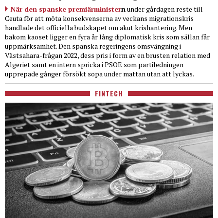
När den spanske premiärminister
n
under gårdagen reste till
Ceuta för att möta konsekvenserna av veckans migrationskris
handlade det officiella budskapet om akut krishantering. Men
bakom kaoset ligger en fyra år lång diplomatisk kris som sällan får
uppmärksamhet. Den spanska regeringens omsvängning i
Västsahara-frågan 2022, dess pris i form av en brusten relation med
Algeriet samt en intern spricka i PSOE som partiledningen
upprepade gånger försökt sopa under mattan utan att lyckas.
FINTECH