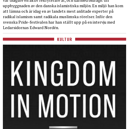
var tidigare en aktiv rekryterare åt, och därmed bidragit till
uppbyggnaden av den danska islamistiska miljön. En miljö han kom
att lämna och är idag en av landets mest anlitade experter på
radikal islamism samt radikala muslimska rörelser. Inför den
svenska Pride-festivalen har han ställt upp på en intervju med
Ledarsidornas Edward Nordén.
KULTUR