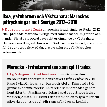
Ikea, gatubarnen och Västsahara: Marockos
påtryckningar mot Sverige 2012–2016
Det som hände i Ceuta
är ingen isolerad händelse. Redan 2012–
2016 pressade Marocko Sverige med samma medel, migration och
handel, för att stoppa ett svenskt erkännande av Västsahara.
Historien om Ikea, gatubarnen på Södermalm och den tystnad som
följde ger perspektiv på dagens svenska stöd för Marockos
autonomiplan.
Marocko - Frihetsrörelsen som splittrades
I gårdagens artikel beskrevs
framväxten av den
marockanska frihetsrörelsens nätverk från Genève 1930 till
Kairo 1947. Där ledarna al-Fassi och Abd el-Krim utgör två
grenar av samma rörelse. En rörelse som förenades genom
kontakter till Muslimska brödraskapets obestridde ledare
vid tiden, Amin al-Husseini. I den tredje delen av fyra följer hur
nätverket splittras och blir ramen för dagens konflikt.