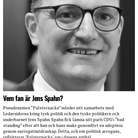
Vem fan är Jens Spahn?
Pseudonymen “Palsternacka” inleder sitt samarbete med
Ledarsidorna kring tysk politik och den tyske politikern och
underbarnet Jens Spahn. Spahn fick lämna sitt parti CDU i “bad
standing” efter att han och hans make genomfört en adoption
genom surrogatmödraskap. Detta, och om politisk arrogans,
reflekterar "Palsternacka" om i dagens artikel.