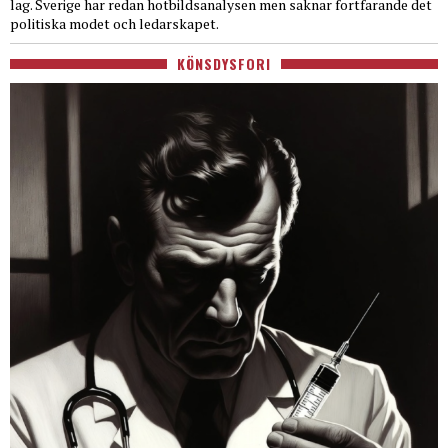
lag. Sverige har redan hotbildsanalysen men saknar fortfarande det
politiska modet och ledarskapet.
KÖNSDYSFORI