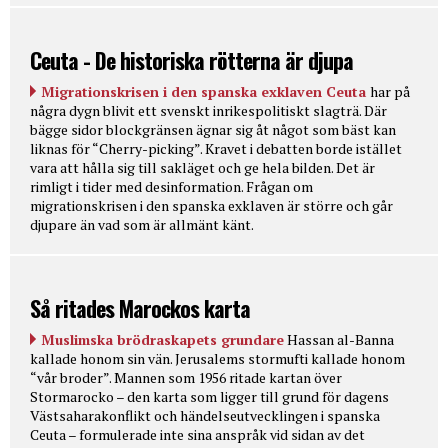
Ceuta - De historiska rötterna är djupa
Migrationskrisen i den spanska exklaven Ceuta
har på
några dygn blivit ett svenskt inrikespolitiskt slagträ. Där
bägge sidor blockgränsen ägnar sig åt något som bäst kan
liknas för “Cherry-picking”. Kravet i debatten borde istället
vara att hålla sig till sakläget och ge hela bilden. Det är
rimligt i tider med desinformation. Frågan om
migrationskrisen i den spanska exklaven är större och går
djupare än vad som är allmänt känt.
Så ritades Marockos karta
Muslimska brödraskapets grundare
Hassan al-Banna
kallade honom sin vän. Jerusalems stormufti kallade honom
“vår broder”. Mannen som 1956 ritade kartan över
Stormarocko – den karta som ligger till grund för dagens
Västsaharakonflikt och händelseutvecklingen i spanska
Ceuta – formulerade inte sina anspråk vid sidan av det