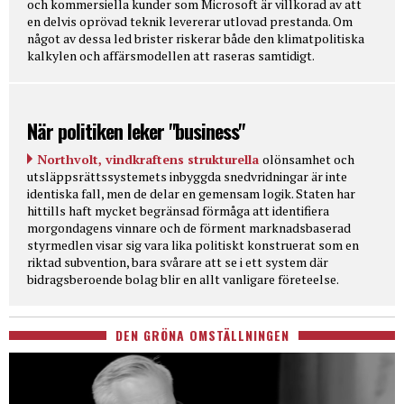
och kommersiella kunder som Microsoft är villkorad av att
en delvis oprövad teknik levererar utlovad prestanda. Om
något av dessa led brister riskerar både den klimatpolitiska
kalkylen och affärsmodellen att raseras samtidigt.
När politiken leker "business"
Northvolt, vindkraftens strukturella
olönsamhet och
utsläppsrättssystemets inbyggda snedvridningar är inte
identiska fall, men de delar en gemensam logik. Staten har
hittills haft mycket begränsad förmåga att identifiera
morgondagens vinnare och de förment marknadsbaserad
styrmedlen visar sig vara lika politiskt konstruerat som en
riktad subvention, bara svårare att se i ett system där
bidragsberoende bolag blir en allt vanligare företeelse.
DEN GRÖNA OMSTÄLLNINGEN