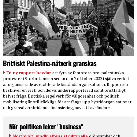
Brittiskt Palestina-nätverk granskas
En ny rapport hävdar
att fyra av fem stora pro-palestinska
protester i Storbritannien sedan den 7 oktober 2023 i själva verket
är organiserade av etablerade biståndsorganisationer. Rapporten
beskriver en reell och delvis underrapporterad samt bristfälligt
belyst fråga. Brittiska regelverk för välgörenhet och politisk
mobilisering är otillräckliga för att fånga upp hybridorganisationer
och gränsöverskridande finansiering, oavsett avsändare.
När politiken leker "business"
Northvolt, vindkraftens strukturella
olönsamhet och