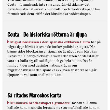
Ceuta – formulerade inte sina anspråk vid sidan av det
panislamiska nätverket kring muftin och Brödraskapet. Han
formulerade dem inifrån det Muslimska brödraskapet.
Ceuta - De historiska rötterna är djupa
Migrationskrisen i den spanska exklaven Ceuta
har på
några dygn blivit ett svenskt inrikespolitiskt slagträ. Där
bägge sidor blockgränsen ägnar sig åt något som bäst kan
liknas för “Cherry-picking”. Kravet i debatten borde istället
vara att hålla sig till sakläget och ge hela bilden. Det är
rimligt i tider med desinformation. Frågan om
migrationskrisen i den spanska exklaven är större och går
djupare än vad som är allmänt känt.
Så ritades Marockos karta
Muslimska brödraskapets grundare
Hassan al-Banna
kallade honom sin vän. Jerusalems stormufti kallade honom