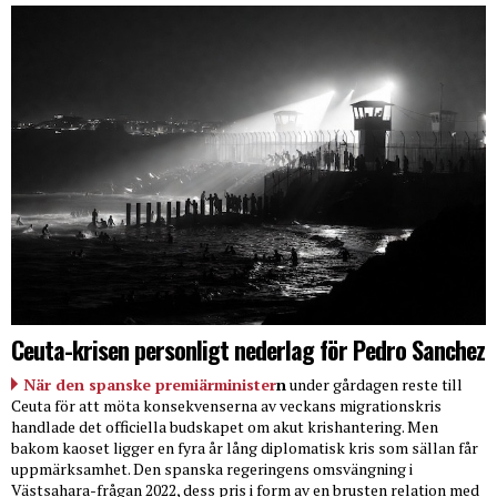
Ceuta-krisen personligt nederlag för Pedro Sanchez
När den spanske premiärminister
n
under gårdagen reste till
Ceuta för att möta konsekvenserna av veckans migrationskris
handlade det officiella budskapet om akut krishantering. Men
bakom kaoset ligger en fyra år lång diplomatisk kris som sällan får
uppmärksamhet. Den spanska regeringens omsvängning i
Västsahara-frågan 2022, dess pris i form av en brusten relation med