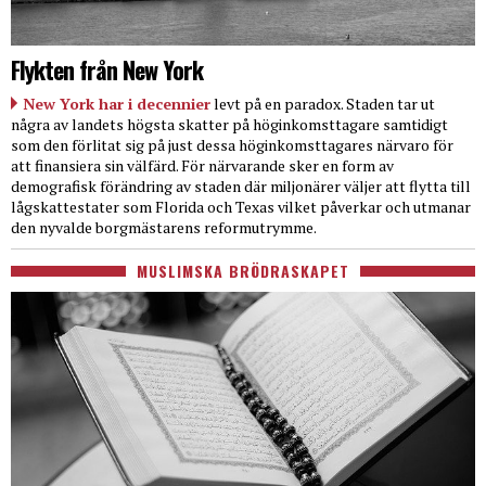
Flykten från New York
New York har i decennier
levt på en paradox. Staden tar ut
några av landets högsta skatter på höginkomsttagare samtidigt
som den förlitat sig på just dessa höginkomsttagares närvaro för
att finansiera sin välfärd. För närvarande sker en form av
demografisk förändring av staden där miljonärer väljer att flytta till
lågskattestater som Florida och Texas vilket påverkar och utmanar
den nyvalde borgmästarens reformutrymme.
MUSLIMSKA BRÖDRASKAPET