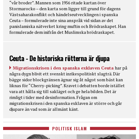
“vår broder”. Mannen som 1956 ritade kartan över
Stormarocko – den karta som ligger till grund för dagens
Västsaharakonflikt och händelseutvecklingen i spanska
Ceuta – formulerade inte sina anspråk vid sidan av det
panislamiska nätverket kring muftin och Brödraskapet. Han
formulerade dem inifrån det Muslimska brödraskapet.
Ceuta - De historiska rötterna är djupa
Migrationskrisen i den spanska exklaven Ceuta
har på
några dygn blivit ett svenskt inrikespolitiskt slagträ. Där
bägge sidor blockgränsen ägnar sig åt något som bäst kan
liknas för “Cherry-picking”. Kravet i debatten borde istället
vara att hålla sig till sakläget och ge hela bilden. Det är
rimligt i tider med desinformation. Frågan om
migrationskrisen i den spanska exklaven är större och går
djupare än vad som är allmänt känt.
POLITISK ISLAM