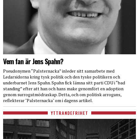
Vem fan är Jens Spahn?
Pseudonymen “Palsternacka” inleder sitt samarbete med
Ledarsidorna kring tysk politik och den tyske politikern och
underbarnet Jens Spahn. Spahn fick lämna sitt parti CDU i “bad
standing” efter att han och hans make genomfört en adoption
genom surrogatmödraskap. Detta, och om politisk arrogans,
reflekterar "Palsternacka" om i dagens artikel.
YTTRANDEFRIHET