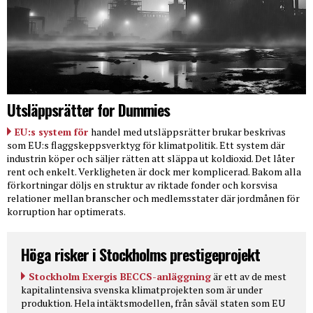
Utsläppsrätter for Dummies
EU:s system för
handel med utsläppsrätter brukar beskrivas
som EU:s flaggskeppsverktyg för klimatpolitik. Ett system där
industrin köper och säljer rätten att släppa ut koldioxid. Det låter
rent och enkelt. Verkligheten är dock mer komplicerad. Bakom alla
förkortningar döljs en struktur av riktade fonder och korsvisa
relationer mellan branscher och medlemsstater där jordmånen för
korruption har optimerats.
Höga risker i Stockholms prestigeprojekt
Stockholm Exergis BECCS-anläggning
är ett av de mest
kapitalintensiva svenska klimatprojekten som är under
produktion. Hela intäktsmodellen, från såväl staten som EU