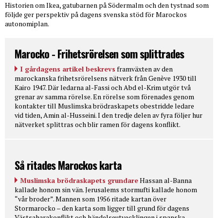
Historien om Ikea, gatubarnen på Södermalm och den tystnad som
följde ger perspektiv på dagens svenska stöd för Marockos
autonomiplan.
Marocko - Frihetsrörelsen som splittrades
I gårdagens artikel beskrevs
framväxten av den
marockanska frihetsrörelsens nätverk från Genève 1930 till
Kairo 1947. Där ledarna al-Fassi och Abd el-Krim utgör två
grenar av samma rörelse. En rörelse som förenades genom
kontakter till Muslimska brödraskapets obestridde ledare
vid tiden, Amin al-Husseini. I den tredje delen av fyra följer hur
nätverket splittras och blir ramen för dagens konflikt.
Så ritades Marockos karta
Muslimska brödraskapets grundare
Hassan al-Banna
kallade honom sin vän. Jerusalems stormufti kallade honom
“vår broder”. Mannen som 1956 ritade kartan över
Stormarocko – den karta som ligger till grund för dagens
Västsaharakonflikt och händelseutvecklingen i spanska