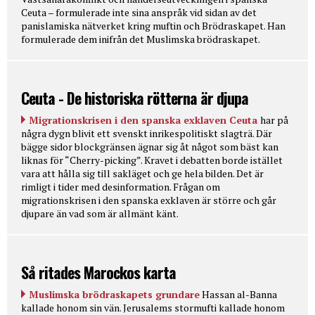
Ceuta – formulerade inte sina anspråk vid sidan av det
panislamiska nätverket kring muftin och Brödraskapet. Han
formulerade dem inifrån det Muslimska brödraskapet.
Ceuta - De historiska rötterna är djupa
Migrationskrisen i den spanska exklaven Ceuta
har på
några dygn blivit ett svenskt inrikespolitiskt slagträ. Där
bägge sidor blockgränsen ägnar sig åt något som bäst kan
liknas för “Cherry-picking”. Kravet i debatten borde istället
vara att hålla sig till sakläget och ge hela bilden. Det är
rimligt i tider med desinformation. Frågan om
migrationskrisen i den spanska exklaven är större och går
djupare än vad som är allmänt känt.
Så ritades Marockos karta
Muslimska brödraskapets grundare
Hassan al-Banna
kallade honom sin vän. Jerusalems stormufti kallade honom