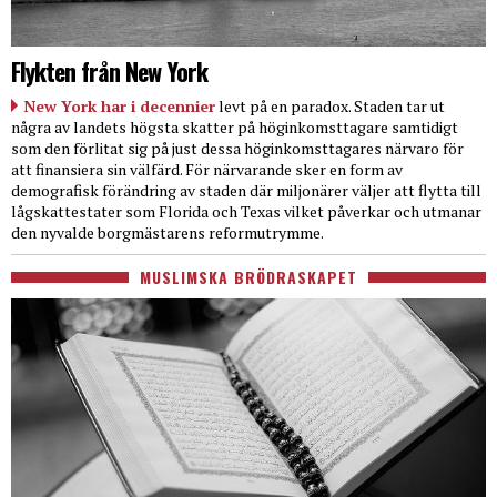
Flykten från New York
New York har i decennier
levt på en paradox. Staden tar ut
några av landets högsta skatter på höginkomsttagare samtidigt
som den förlitat sig på just dessa höginkomsttagares närvaro för
att finansiera sin välfärd. För närvarande sker en form av
demografisk förändring av staden där miljonärer väljer att flytta till
lågskattestater som Florida och Texas vilket påverkar och utmanar
den nyvalde borgmästarens reformutrymme.
MUSLIMSKA BRÖDRASKAPET