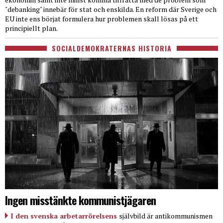
"debanking" innebär för stat och enskilda. En reform där Sverige och
EU inte ens börjat formulera hur problemen skall lösas på ett
principiellt plan.
SOCIALDEMOKRATERNAS HISTORIA
Ingen misstänkte kommunistjägaren
I den svenska arbetarrörelsens
självbild är antikommunismen