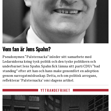
Vem fan är Jens Spahn?
Pseudonymen “Palsternacka” inleder sitt samarbete med
Ledarsidorna kring tysk politik och den tyske politikern och
underbarnet Jens Spahn. Spahn fick lämna sitt parti CDU i “bad
standing” efter att han och hans make genomfört en adoption
genom surrogatmödraskap. Detta, och om politisk arrogans,
reflekterar "Palsternacka" om i dagens artikel.
YTTRANDEFRIHET