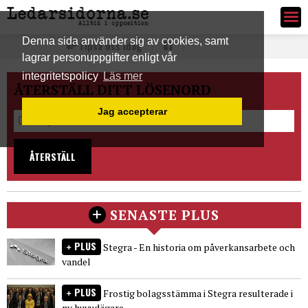
Ledarsidorna.se
Denna sida använder sig av cookies, samt
Tipsa oss idag
lagrar personuppgifter enligt vår
integritetspolicy
Läs mer
ÅTERSTÄLL DITT LÖSENORD
Jag accepterar
ÅTERSTÄLL
SENASTE PLUS
PLUS
Stegra - En historia om påverkansarbete och
vandel
PLUS
Frostig bolagsstämma i Stegra resulterade i
ny huvudägare