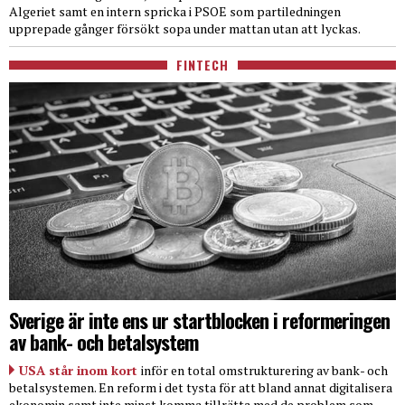
Algeriet samt en intern spricka i PSOE som partiledningen
upprepade gånger försökt sopa under mattan utan att lyckas.
FINTECH
Sverige är inte ens ur startblocken i reformeringen
av bank- och betalsystem
USA står inom kort
inför en total omstrukturering av bank- och
betalsystemen. En reform i det tysta för att bland annat digitalisera
ekonomin samt inte minst komma tillrätta med de problem som