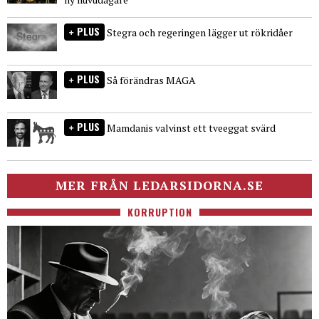
PLUS
Stegra och regeringen lägger ut rökridåer
PLUS
Så förändras MAGA
PLUS
Mamdanis valvinst ett tveeggat svärd
MER FRÅN LEDARSIDORNA.SE
KORRUPTION