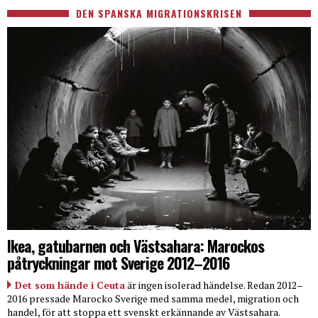
DEN SPANSKA MIGRATIONSKRISEN
Ikea, gatubarnen och Västsahara: Marockos
påtryckningar mot Sverige 2012–2016
Det som hände i Ceuta
är ingen isolerad händelse. Redan 2012–
2016 pressade Marocko Sverige med samma medel, migration och
handel, för att stoppa ett svenskt erkännande av Västsahara.