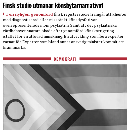
Finsk studie utmanar könsbytarnarrativet
I en nyligen genomförd
finsk registerstudie framgår att klienter
med diagnostiserad eller misstänkt könsdysfori var
överrepresenterade inom psykiatrin. Samt att det psykiatriska
vårdbehovet snarare ökade efter genomförd könskorrigering
istället för en utlovad minskning. En utveckling som flera experter
varnat för. Experter som bland annat ansvarig minister kommit att
brännmärka.
DEMOKRATI