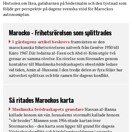
Historien om Ikea, gatubarnen på Södermalm och den tystnad som
följde ger perspektiv på dagens svenska stöd för Marockos
autonomiplan.
Marocko - Frihetsrörelsen som splittrades
I gårdagens artikel beskrevs
framväxten av den
marockanska frihetsrörelsens nätverk från Genève 1930 till
Kairo 1947. Där ledarna al-Fassi och Abd el-Krim utgör två
grenar av samma rörelse. En rörelse som förenades genom
kontakter till Muslimska brödraskapets obestridde ledare
vid tiden, Amin al-Husseini. I den tredje delen av fyra följer hur
nätverket splittras och blir ramen för dagens konflikt.
Så ritades Marockos karta
Muslimska brödraskapets grundare
Hassan al-Banna
kallade honom sin vän. Jerusalems stormufti kallade honom
“vår broder”. Mannen som 1956 ritade kartan över
Stormarocko – den karta som ligger till grund för dagens
Västsaharakonflikt och händelseutvecklingen i spanska