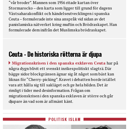
“vår broder”. Mannen som 1956 ritade kartan över
Stormarocko – den karta som ligger till grund för dagens
Västsaharakonflikt och händelseutvecklingen i spanska
Ceuta – formulerade inte sina anspråk vid sidan av det
panislamiska nätverket kring muftin och Brödraskapet. Han
formulerade dem inifrån det Muslimska brödraskapet.
Ceuta - De historiska rötterna är djupa
Migrationskrisen i den spanska exklaven Ceuta
har på
några dygn blivit ett svenskt inrikespolitiskt slagträ. Där
bägge sidor blockgränsen ägnar sig åt något som bäst kan
liknas för “Cherry-picking”. Kravet i debatten borde istället
vara att hålla sig till sakläget och ge hela bilden. Det är
rimligt i tider med desinformation. Frågan om
migrationskrisen i den spanska exklaven är större och går
djupare än vad som är allmänt känt.
POLITISK ISLAM