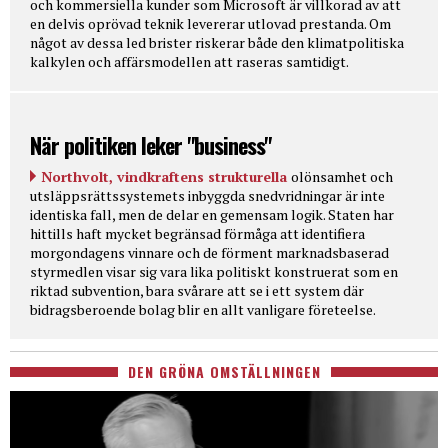
och kommersiella kunder som Microsoft är villkorad av att
en delvis oprövad teknik levererar utlovad prestanda. Om
något av dessa led brister riskerar både den klimatpolitiska
kalkylen och affärsmodellen att raseras samtidigt.
När politiken leker "business"
Northvolt, vindkraftens strukturella
olönsamhet och
utsläppsrättssystemets inbyggda snedvridningar är inte
identiska fall, men de delar en gemensam logik. Staten har
hittills haft mycket begränsad förmåga att identifiera
morgondagens vinnare och de förment marknadsbaserad
styrmedlen visar sig vara lika politiskt konstruerat som en
riktad subvention, bara svårare att se i ett system där
bidragsberoende bolag blir en allt vanligare företeelse.
DEN GRÖNA OMSTÄLLNINGEN