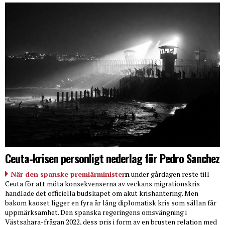
Ceuta-krisen personligt nederlag för Pedro Sanchez
När den spanske premiärminister
n
under gårdagen reste till
Ceuta för att möta konsekvenserna av veckans migrationskris
handlade det officiella budskapet om akut krishantering. Men
bakom kaoset ligger en fyra år lång diplomatisk kris som sällan får
uppmärksamhet. Den spanska regeringens omsvängning i
Västsahara-frågan 2022, dess pris i form av en brusten relation med