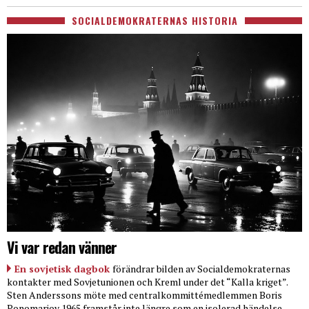
SOCIALDEMOKRATERNAS HISTORIA
Vi var redan vänner
En sovjetisk dagbok
förändrar bilden av Socialdemokraternas
kontakter med Sovjetunionen och Kreml under det “Kalla kriget”.
Sten Anderssons möte med centralkommittémedlemmen Boris
Ponomarjov 1965 framstår inte längre som en isolerad händelse