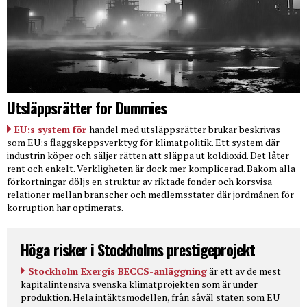
Utsläppsrätter for Dummies
EU:s system för
handel med utsläppsrätter brukar beskrivas
som EU:s flaggskeppsverktyg för klimatpolitik. Ett system där
industrin köper och säljer rätten att släppa ut koldioxid. Det låter
rent och enkelt. Verkligheten är dock mer komplicerad. Bakom alla
förkortningar döljs en struktur av riktade fonder och korsvisa
relationer mellan branscher och medlemsstater där jordmånen för
korruption har optimerats.
Höga risker i Stockholms prestigeprojekt
Stockholm Exergis BECCS-anläggning
är ett av de mest
kapitalintensiva svenska klimatprojekten som är under
produktion. Hela intäktsmodellen, från såväl staten som EU