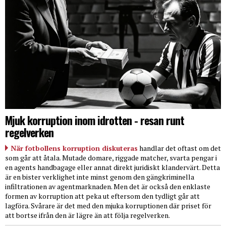
Mjuk korruption inom idrotten - resan runt
regelverken
När fotbollens korruption diskuteras
handlar det oftast om det
som går att åtala. Mutade domare, riggade matcher, svarta pengar i
en agents handbagage eller annat direkt juridiskt klandervärt. Detta
är en bister verklighet inte minst genom den gängkriminella
infiltrationen av agentmarknaden. Men det är också den enklaste
formen av korruption att peka ut eftersom den tydligt går att
lagföra. Svårare är det med den mjuka korruptionen där priset för
att bortse ifrån den är lägre än att följa regelverken.