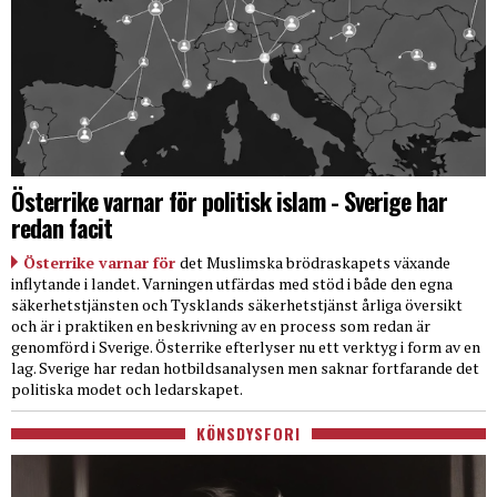
Österrike varnar för politisk islam - Sverige har
redan facit
Österrike varnar för
det Muslimska brödraskapets växande
inflytande i landet. Varningen utfärdas med stöd i både den egna
säkerhetstjänsten och Tysklands säkerhetstjänst årliga översikt
och är i praktiken en beskrivning av en process som redan är
genomförd i Sverige. Österrike efterlyser nu ett verktyg i form av en
lag. Sverige har redan hotbildsanalysen men saknar fortfarande det
politiska modet och ledarskapet.
KÖNSDYSFORI