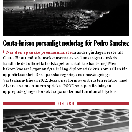
Ceuta-krisen personligt nederlag för Pedro Sanchez
När den spanske premiärminister
n
under gårdagen reste till
Ceuta för att möta konsekvenserna av veckans migrationskris
handlade det officiella budskapet om akut krishantering. Men
bakom kaoset ligger en fyra år lång diplomatisk kris som sällan får
uppmärksamhet. Den spanska regeringens omsvängning i
Västsahara-frågan 2022, dess pris i form av en brusten relation med
Algeriet samt en intern spricka i PSOE som partiledningen
upprepade gånger försökt sopa under mattan utan att lyckas.
FINTECH