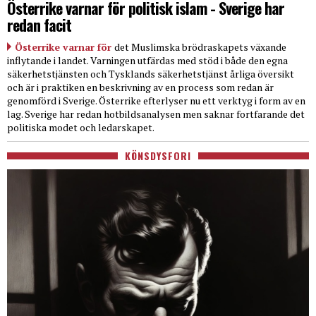
Österrike varnar för politisk islam - Sverige har
redan facit
Österrike varnar för
det Muslimska brödraskapets växande
inflytande i landet. Varningen utfärdas med stöd i både den egna
säkerhetstjänsten och Tysklands säkerhetstjänst årliga översikt
och är i praktiken en beskrivning av en process som redan är
genomförd i Sverige. Österrike efterlyser nu ett verktyg i form av en
lag. Sverige har redan hotbildsanalysen men saknar fortfarande det
politiska modet och ledarskapet.
KÖNSDYSFORI