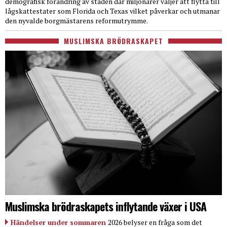
demografisk förändring av staden där miljonärer väljer att flytta till
lågskattestater som Florida och Texas vilket påverkar och utmanar
den nyvalde borgmästarens reformutrymme.
MUSLIMSKA BRÖDRASKAPET
Muslimska brödraskapets inflytande växer i USA
Händelser under sommaren
2026 belyser en fråga som det