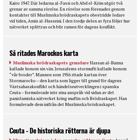
Kairo 1947. Där ledarna al-Fassi och Abd el-Krim utgör två
grenar av samma rörelse. En rörelse som förenades genom
kontakter till Muslimska brödraskapets obestridde ledare
vid tiden, Amin al-Husseini. I den tredje delen av fyra följer hur
nätverket splittras och blir ramen för dagens konflikt.
Så ritades Marockos karta
Muslimska brödraskapets grundare
Hassan al-Banna
kallade honom sin vän. Jerusalems stormufti kallade honom
“vår broder”. Mannen som 1956 ritade kartan över
Stormarocko – den karta som ligger till grund för dagens
Västsaharakonflikt och händelseutvecklingen i spanska
Ceuta – formulerade inte sina anspråk vid sidan av det
panislamiska nätverket kring muftin och Brödraskapet. Han
formulerade dem inifrån det Muslimska brödraskapet.
Ceuta - De historiska rötterna är djupa