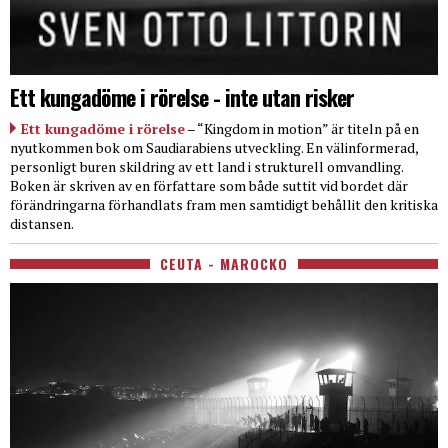
Ett kungadöme i rörelse - inte utan risker
Ett kungadöme i rörelse
– “Kingdom in motion” är titeln på en
nyutkommen bok om Saudiarabiens utveckling. En välinformerad,
personligt buren skildring av ett land i strukturell omvandling.
Boken är skriven av en författare som både suttit vid bordet där
förändringarna förhandlats fram men samtidigt behållit den kritiska
distansen.
CEUTA - MAROCKO