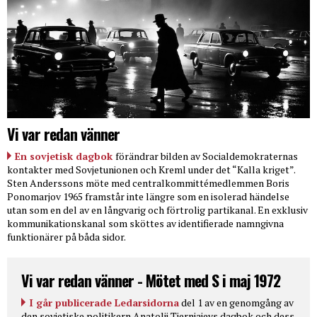
Vi var redan vänner
En sovjetisk dagbok
förändrar bilden av Socialdemokraternas
kontakter med Sovjetunionen och Kreml under det “Kalla kriget”.
Sten Anderssons möte med centralkommittémedlemmen Boris
Ponomarjov 1965 framstår inte längre som en isolerad händelse
utan som en del av en långvarig och förtrolig partikanal. En exklusiv
kommunikationskanal som sköttes av identifierade namngivna
funktionärer på båda sidor.
Vi var redan vänner - Mötet med S i maj 1972
I går publicerade Ledarsidorna
del 1 av en genomgång av
den sovjetiske politikern Anatolij Tjernjajevs dagbok och dess