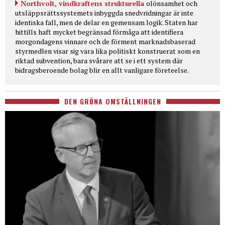
Northvolt, vindkraftens strukturella
olönsamhet och
utsläppsrättssystemets inbyggda snedvridningar är inte
identiska fall, men de delar en gemensam logik. Staten har
hittills haft mycket begränsad förmåga att identifiera
morgondagens vinnare och de förment marknadsbaserad
styrmedlen visar sig vara lika politiskt konstruerat som en
riktad subvention, bara svårare att se i ett system där
bidragsberoende bolag blir en allt vanligare företeelse.
DEN GRÖNA OMSTÄLLNINGEN