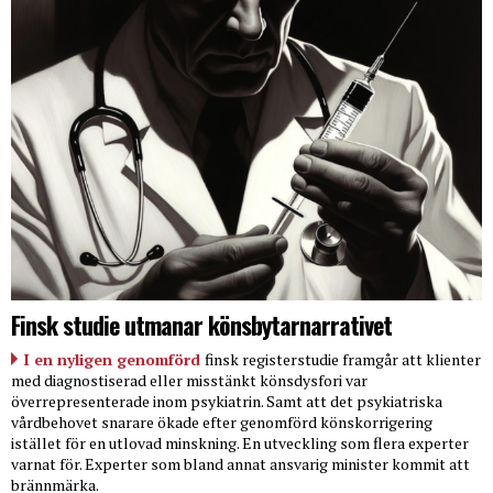
Finsk studie utmanar könsbytarnarrativet
I en nyligen genomförd
finsk registerstudie framgår att klienter
med diagnostiserad eller misstänkt könsdysfori var
överrepresenterade inom psykiatrin. Samt att det psykiatriska
vårdbehovet snarare ökade efter genomförd könskorrigering
istället för en utlovad minskning. En utveckling som flera experter
varnat för. Experter som bland annat ansvarig minister kommit att
brännmärka.