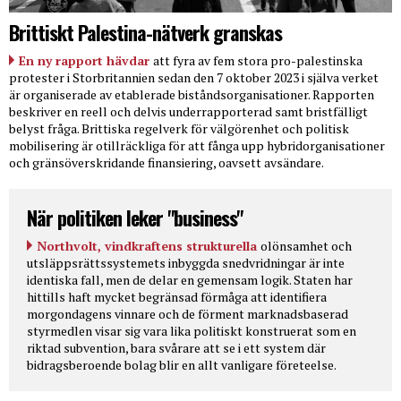
Brittiskt Palestina-nätverk granskas
En ny rapport hävdar
att fyra av fem stora pro-palestinska
protester i Storbritannien sedan den 7 oktober 2023 i själva verket
är organiserade av etablerade biståndsorganisationer. Rapporten
beskriver en reell och delvis underrapporterad samt bristfälligt
belyst fråga. Brittiska regelverk för välgörenhet och politisk
mobilisering är otillräckliga för att fånga upp hybridorganisationer
och gränsöverskridande finansiering, oavsett avsändare.
När politiken leker "business"
Northvolt, vindkraftens strukturella
olönsamhet och
utsläppsrättssystemets inbyggda snedvridningar är inte
identiska fall, men de delar en gemensam logik. Staten har
hittills haft mycket begränsad förmåga att identifiera
morgondagens vinnare och de förment marknadsbaserad
styrmedlen visar sig vara lika politiskt konstruerat som en
riktad subvention, bara svårare att se i ett system där
bidragsberoende bolag blir en allt vanligare företeelse.