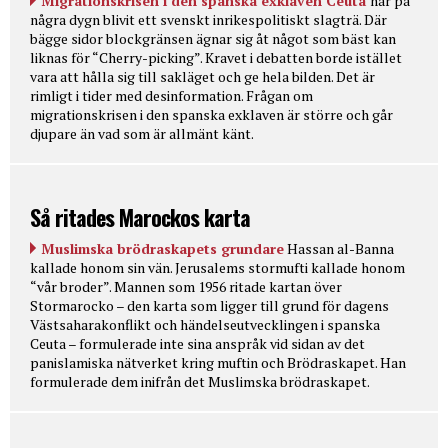
Migrationskrisen i den spanska exklaven Ceuta
har på
några dygn blivit ett svenskt inrikespolitiskt slagträ. Där
bägge sidor blockgränsen ägnar sig åt något som bäst kan
liknas för “Cherry-picking”. Kravet i debatten borde istället
vara att hålla sig till sakläget och ge hela bilden. Det är
rimligt i tider med desinformation. Frågan om
migrationskrisen i den spanska exklaven är större och går
djupare än vad som är allmänt känt.
Så ritades Marockos karta
Muslimska brödraskapets grundare
Hassan al-Banna
kallade honom sin vän. Jerusalems stormufti kallade honom
“vår broder”. Mannen som 1956 ritade kartan över
Stormarocko – den karta som ligger till grund för dagens
Västsaharakonflikt och händelseutvecklingen i spanska
Ceuta – formulerade inte sina anspråk vid sidan av det
panislamiska nätverket kring muftin och Brödraskapet. Han
formulerade dem inifrån det Muslimska brödraskapet.