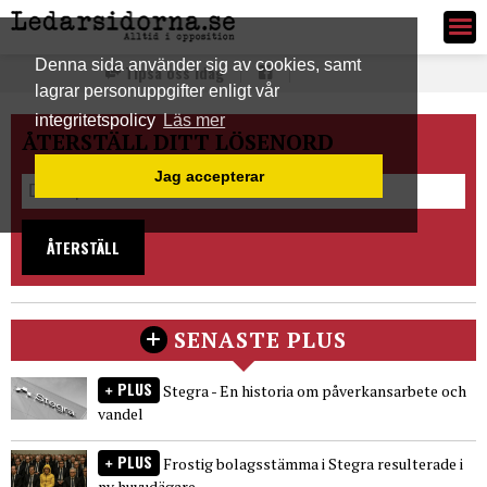
Ledarsidorna.se
Denna sida använder sig av cookies, samt
Tipsa oss idag
lagrar personuppgifter enligt vår
integritetspolicy
Läs mer
ÅTERSTÄLL DITT LÖSENORD
Jag accepterar
ÅTERSTÄLL
SENASTE PLUS
PLUS
Stegra - En historia om påverkansarbete och
vandel
PLUS
Frostig bolagsstämma i Stegra resulterade i
ny huvudägare