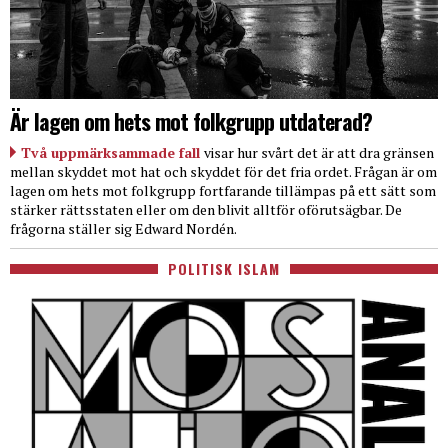
Är lagen om hets mot folkgrupp utdaterad?
Två uppmärksammade fall
visar hur svårt det är att dra gränsen
mellan skyddet mot hat och skyddet för det fria ordet. Frågan är om
lagen om hets mot folkgrupp fortfarande tillämpas på ett sätt som
stärker rättsstaten eller om den blivit alltför oförutsägbar. De
frågorna ställer sig Edward Nordén.
POLITISK ISLAM