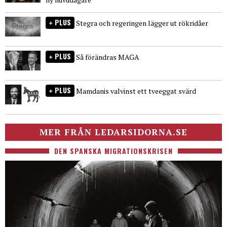
PLUS
Stegra och regeringen lägger ut rökridåer
PLUS
Så förändras MAGA
PLUS
Mamdanis valvinst ett tveeggat svärd
MER FRÅN LEDARSIDORNA.SE
DEN SPANSKA MIGRATIONSKRISEN