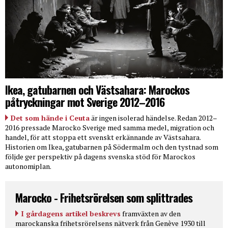
Ikea, gatubarnen och Västsahara: Marockos
påtryckningar mot Sverige 2012–2016
Det som hände i Ceuta
är ingen isolerad händelse. Redan 2012–
2016 pressade Marocko Sverige med samma medel, migration och
handel, för att stoppa ett svenskt erkännande av Västsahara.
Historien om Ikea, gatubarnen på Södermalm och den tystnad som
följde ger perspektiv på dagens svenska stöd för Marockos
autonomiplan.
Marocko - Frihetsrörelsen som splittrades
I gårdagens artikel beskrevs
framväxten av den
marockanska frihetsrörelsens nätverk från Genève 1930 till