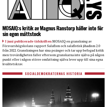
MOSAIQ:s kritik av Magnus Ranstorp håller inte för
sin egen måttstock
I juni publicerade tidskriften
MOSAIQ en granskning av
Försvarshögskolans rapport Salafism och salafistisk jihadism 2.0
från 2022. Granskningen har sina poänger och tar upp befogad kritik
men trovärdigheten faller eftersom granskarna inte själva på någon
punkt eller i någon större omfattning själva lever upp till sina egna
kvalitetskrav.
SOCIALDEMOKRATERNAS HISTORIA