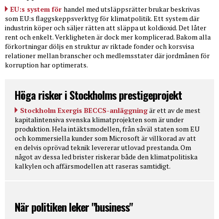
EU:s system för
handel med utsläppsrätter brukar beskrivas
som EU:s flaggskeppsverktyg för klimatpolitik. Ett system där
industrin köper och säljer rätten att släppa ut koldioxid. Det låter
rent och enkelt. Verkligheten är dock mer komplicerad. Bakom alla
förkortningar döljs en struktur av riktade fonder och korsvisa
relationer mellan branscher och medlemsstater där jordmånen för
korruption har optimerats.
Höga risker i Stockholms prestigeprojekt
Stockholm Exergis BECCS-anläggning
är ett av de mest
kapitalintensiva svenska klimatprojekten som är under
produktion. Hela intäktsmodellen, från såväl staten som EU
och kommersiella kunder som Microsoft är villkorad av att
en delvis oprövad teknik levererar utlovad prestanda. Om
något av dessa led brister riskerar både den klimatpolitiska
kalkylen och affärsmodellen att raseras samtidigt.
När politiken leker "business"