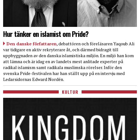
Hur tänker en islamist om Pride?
Den danske författaren
, debattören och föreläsaren Yaqoub Ali
var tidigare en aktiv rekryterare åt, och därmed bidragit till
uppbyggnaden av den danska islamistiska miljön. En miljö han kom
att lämna och är idag en av landets mest anlitade experter på
radikal islamism samt radikala muslimska rörelser. Inför den
svenska Pride-festivalen har han ställt upp på en intervju med
Ledarsidornas Edward Nordén.
KULTUR