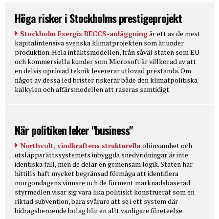
Höga risker i Stockholms prestigeprojekt
Stockholm Exergis BECCS-anläggning
är ett av de mest
kapitalintensiva svenska klimatprojekten som är under
produktion. Hela intäktsmodellen, från såväl staten som EU
och kommersiella kunder som Microsoft är villkorad av att
en delvis oprövad teknik levererar utlovad prestanda. Om
något av dessa led brister riskerar både den klimatpolitiska
kalkylen och affärsmodellen att raseras samtidigt.
När politiken leker "business"
Northvolt, vindkraftens strukturella
olönsamhet och
utsläppsrättssystemets inbyggda snedvridningar är inte
identiska fall, men de delar en gemensam logik. Staten har
hittills haft mycket begränsad förmåga att identifiera
morgondagens vinnare och de förment marknadsbaserad
styrmedlen visar sig vara lika politiskt konstruerat som en
riktad subvention, bara svårare att se i ett system där
bidragsberoende bolag blir en allt vanligare företeelse.