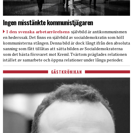
Ingen misstänkte kommunistjägaren
I den svenska arbetarrörelsens
självbild är antikommunismen
en hederssak. Det finns en självbild av socialdemokratin som höll
kommunisterna stången. Denna bild är dock långt ifrån den absoluta
sanning som fått tillåtas att sätta bilden av Socialdemokraterna
som det bästa försvaret mot Kreml. Tvärtom präglades relationen
istället av samarbete och öppna relationer under långa perioder.
GÄSTKRÖNIKAN