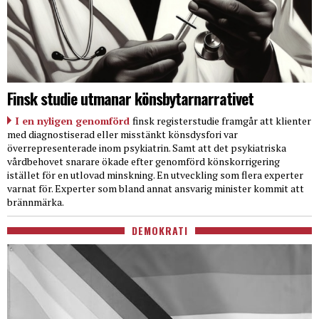
Finsk studie utmanar könsbytarnarrativet
I en nyligen genomförd
finsk registerstudie framgår att klienter
med diagnostiserad eller misstänkt könsdysfori var
överrepresenterade inom psykiatrin. Samt att det psykiatriska
vårdbehovet snarare ökade efter genomförd könskorrigering
istället för en utlovad minskning. En utveckling som flera experter
varnat för. Experter som bland annat ansvarig minister kommit att
brännmärka.
DEMOKRATI