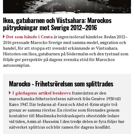
Ikea, gatubarnen och Västsahara: Marockos
påtryckningar mot Sverige 2012–2016
Det som hände i Ceuta
är ingen isolerad händelse. Redan 2012–
2016 pressade Marocko Sverige med samma medel, migration och
handel, för att stoppa ett svenskt erkännande av Västsahara.
Historien om Ikea, gatubarnen på Södermalm och den tystnad som
följde ger perspektiv på dagens svenska stöd för Marockos
autonomiplan.
Marocko - Frihetsrörelsen som splittrades
I gårdagens artikel beskrevs
framväxten av den
marockanska frihetsrörelsens nätverk från Genève 1930 till
Kairo 1947. Där ledarna al-Fassi och Abd el-Krim utgör två
grenar av samma rörelse. En rörelse som förenades genom
kontakter till Muslimska brödraskapets obestridde ledare
vid tiden, Amin al-Husseini. I den tredje delen av fyra följer hur
nätverket splittras och blir ramen för dagens konflikt.