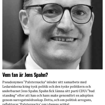
Vem fan är Jens Spahn?
Pseudonymen “Palsternacka” inleder sitt samarbete med
Ledarsidorna kring tysk politik och den tyske politikern och
underbarnet Jens Spahn. Spahn fick lämna sitt parti CDU i “bad
standing” efter att han och hans make genomfört en adoption
genom surrogatmödraskap. Detta, och om politisk arrogans,
reflekterar "Palsternacka" om i dagens artikel.