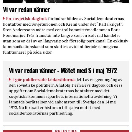
Vi var redan vänner
En sovjetisk dagbok
förändrar bilden av Socialdemokraternas
kontakter med Sovjetunionen och Kreml under det “Kalla kriget”.
Sten Anderssons möte med centralkommittémedlemmen Boris
Ponomarjov 1965 framstår inte längre som en isolerad händelse
utan som en del av en långvarig och förtrolig partikanal. En exklusiv
kommunikationskanal som sköttes av identifierade namngivna
funktionärer på båda sidor.
Vi var redan vänner - Mötet med S i maj 1972
I går publicerade Ledarsidorna
del 1 av en genomgång av
den sovjetiske politikern Anatolij Tjernjajevs dagbok och dess
uppgifter om Socialdemokraternas kontakter med det
sovjetiska kommunistpartiets internationella avdelning. Vi
lämnade berättelsen vid ankomsten till Sverige den 14 maj
1972. Nu fortsätter historien till själva mötet med
socialdemokraternas partiledning.
PALESTINA