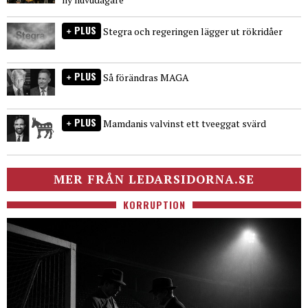
PLUS
Stegra och regeringen lägger ut rökridåer
PLUS
Så förändras MAGA
PLUS
Mamdanis valvinst ett tveeggat svärd
MER FRÅN LEDARSIDORNA.SE
KORRUPTION