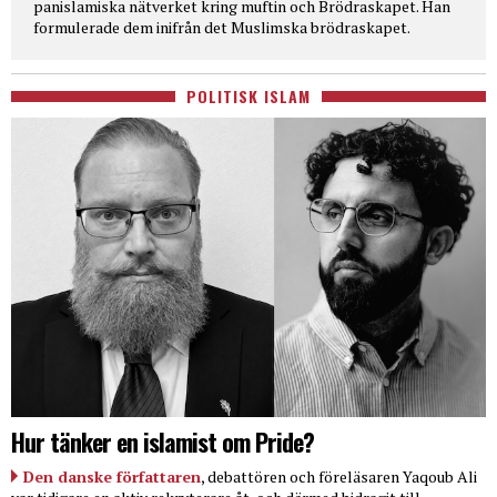
panislamiska nätverket kring muftin och Brödraskapet. Han
formulerade dem inifrån det Muslimska brödraskapet.
POLITISK ISLAM
Hur tänker en islamist om Pride?
Den danske författaren
, debattören och föreläsaren Yaqoub Ali