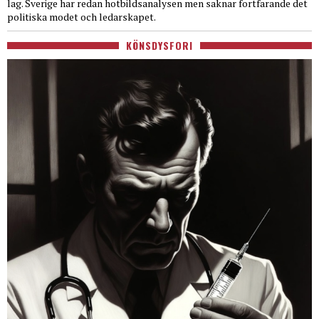
lag. Sverige har redan hotbildsanalysen men saknar fortfarande det
politiska modet och ledarskapet.
KÖNSDYSFORI