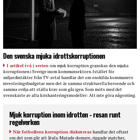
Den svenska mjuka idrottskorruptionen
I artikel två i serien
om mjuk korruption granskas den mjuka
korruptionen i Sverige inom kommunsektorn. Istället för
miljardintäkter från TV-avtal handlar det om enskilda kommuners
investeringsbudgetar men det är samma strukturella beroende och
samma ovilja att ställa krav som går igen. Som möts med det
svenskaste av alla krishanteringsmodeller: Att inte göra någonting.
Mjuk korruption inom idrotten - resan runt
regelverken
När fotbollens korruption diskuteras
handlar det oftast
om det som går att åtala. Mutade domare, riggade matcher,