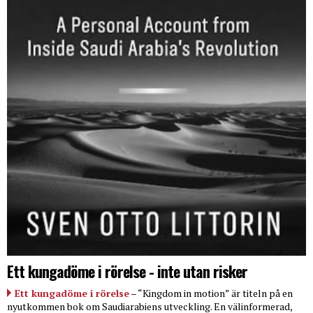
Ett kungadöme i rörelse - inte utan risker
Ett kungadöme i rörelse
– “Kingdom in motion” är titeln på en
nyutkommen bok om Saudiarabiens utveckling. En välinformerad,