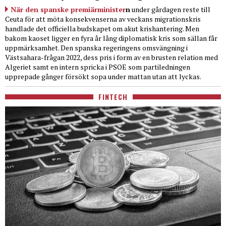
När den spanske premiärminister
n
under gårdagen reste till
Ceuta för att möta konsekvenserna av veckans migrationskris
handlade det officiella budskapet om akut krishantering. Men
bakom kaoset ligger en fyra år lång diplomatisk kris som sällan får
uppmärksamhet. Den spanska regeringens omsvängning i
Västsahara-frågan 2022, dess pris i form av en brusten relation med
Algeriet samt en intern spricka i PSOE som partiledningen
upprepade gånger försökt sopa under mattan utan att lyckas.
FINTECH