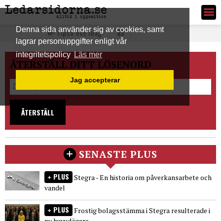
Ledarsidorna.se
Denna sida använder sig av cookies, samt
Tipsa oss idag
lagrar personuppgifter enligt vår
integritetspolicy
Läs mer
ÅTERSTÄLL DITT LÖSENORD
Jag accepterar
ÅTERSTÄLL
SENASTE PLUS
PLUS
Stegra - En historia om påverkansarbete och
vandel
PLUS
Frostig bolagsstämma i Stegra resulterade i
ny huvudägare