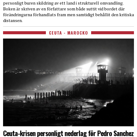
personligt buren skildring av ett land i strukturell omvandling.
Boken är skriven av en författare som både suttit vid bordet där
förändringarna förhandlats fram men samtidigt behållit den kritiska
distansen.
CEUTA - MAROCKO
Ceuta-krisen personligt nederlag för Pedro Sanchez