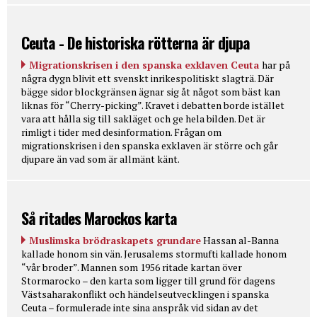
Ceuta - De historiska rötterna är djupa
Migrationskrisen i den spanska exklaven Ceuta
har på
några dygn blivit ett svenskt inrikespolitiskt slagträ. Där
bägge sidor blockgränsen ägnar sig åt något som bäst kan
liknas för “Cherry-picking”. Kravet i debatten borde istället
vara att hålla sig till sakläget och ge hela bilden. Det är
rimligt i tider med desinformation. Frågan om
migrationskrisen i den spanska exklaven är större och går
djupare än vad som är allmänt känt.
Så ritades Marockos karta
Muslimska brödraskapets grundare
Hassan al-Banna
kallade honom sin vän. Jerusalems stormufti kallade honom
“vår broder”. Mannen som 1956 ritade kartan över
Stormarocko – den karta som ligger till grund för dagens
Västsaharakonflikt och händelseutvecklingen i spanska
Ceuta – formulerade inte sina anspråk vid sidan av det