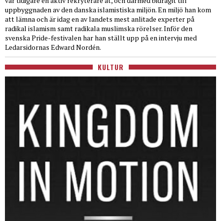
var tidigare en aktiv rekryterare åt, och därmed bidragit till
uppbyggnaden av den danska islamistiska miljön. En miljö han kom
att lämna och är idag en av landets mest anlitade experter på
radikal islamism samt radikala muslimska rörelser. Inför den
svenska Pride-festivalen har han ställt upp på en intervju med
Ledarsidornas Edward Nordén.
KULTUR