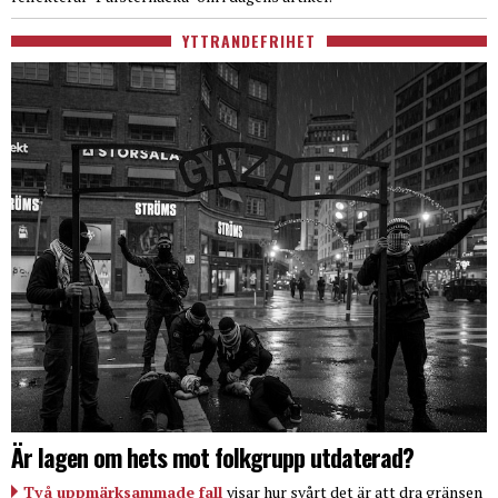
YTTRANDEFRIHET
Är lagen om hets mot folkgrupp utdaterad?
Två uppmärksammade fall
visar hur svårt det är att dra gränsen