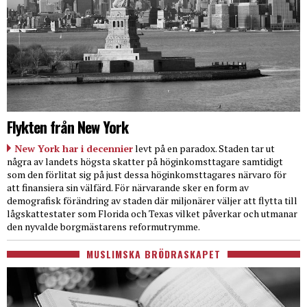
Flykten från New York
New York har i decennier
levt på en paradox. Staden tar ut
några av landets högsta skatter på höginkomsttagare samtidigt
som den förlitat sig på just dessa höginkomsttagares närvaro för
att finansiera sin välfärd. För närvarande sker en form av
demografisk förändring av staden där miljonärer väljer att flytta till
lågskattestater som Florida och Texas vilket påverkar och utmanar
den nyvalde borgmästarens reformutrymme.
MUSLIMSKA BRÖDRASKAPET