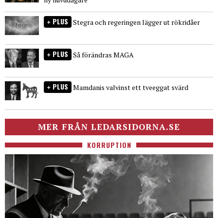
PLUS
Stegra och regeringen lägger ut rökridåer
PLUS
Så förändras MAGA
PLUS
Mamdanis valvinst ett tveeggat svärd
MER FRÅN LEDARSIDORNA.SE
KORRUPTION