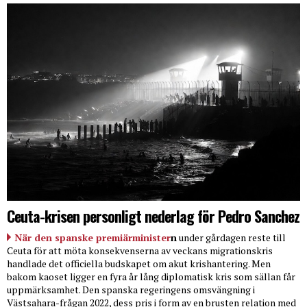
Ceuta-krisen personligt nederlag för Pedro Sanchez
När den spanske premiärminister
n
under gårdagen reste till
Ceuta för att möta konsekvenserna av veckans migrationskris
handlade det officiella budskapet om akut krishantering. Men
bakom kaoset ligger en fyra år lång diplomatisk kris som sällan får
uppmärksamhet. Den spanska regeringens omsvängning i
Västsahara-frågan 2022, dess pris i form av en brusten relation med