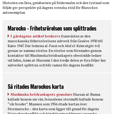
Historien om Ikea, gatubarnen på Södermalm och den tystnad som
följde ger perspektiv på dagens svenska stöd för Marockos
autonomiplan.
Marocko - Frihetsrörelsen som splittrades
I gårdagens artikel beskrevs
framväxten av den
marockanska frihetsrörelsens nätverk från Genève 1930 till
Kairo 1947. Där ledarna al-Fassi och Abd el-Krim utgör två
grenar av samma rörelse. En rörelse som förenades genom
kontakter till Muslimska brödraskapets obestridde ledare
vid tiden, Amin al-Husseini. I den tredje delen av fyra följer hur
nätverket splittras och blir ramen för dagens konflikt.
Så ritades Marockos karta
Muslimska brödraskapets grundare
Hassan al-Banna
kallade honom sin vän. Jerusalems stormufti kallade honom
“vår broder”. Mannen som 1956 ritade kartan över
Stormarocko – den karta som ligger till grund för dagens
Västsaharakonflikt och händelseutvecklingen i spanska