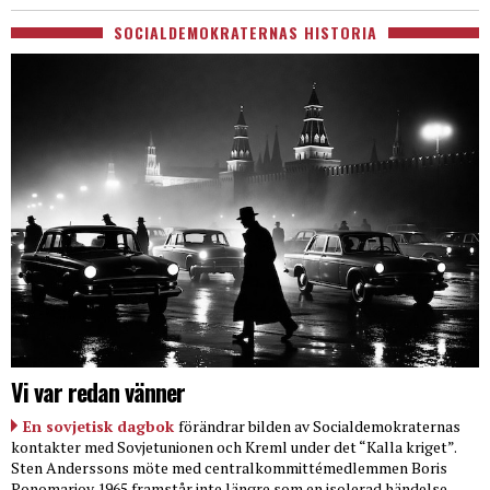
SOCIALDEMOKRATERNAS HISTORIA
Vi var redan vänner
En sovjetisk dagbok
förändrar bilden av Socialdemokraternas
kontakter med Sovjetunionen och Kreml under det “Kalla kriget”.
Sten Anderssons möte med centralkommittémedlemmen Boris
Ponomarjov 1965 framstår inte längre som en isolerad händelse