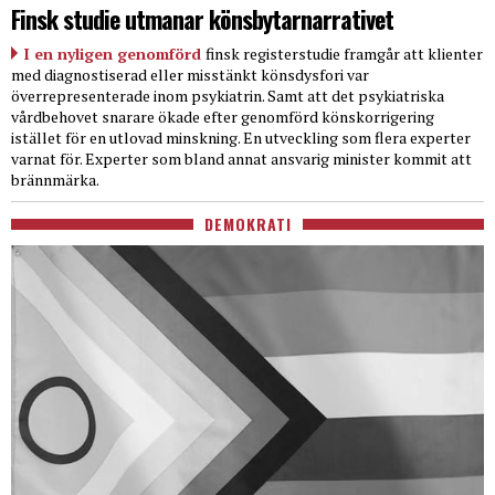
Finsk studie utmanar könsbytarnarrativet
I en nyligen genomförd
finsk registerstudie framgår att klienter
med diagnostiserad eller misstänkt könsdysfori var
överrepresenterade inom psykiatrin. Samt att det psykiatriska
vårdbehovet snarare ökade efter genomförd könskorrigering
istället för en utlovad minskning. En utveckling som flera experter
varnat för. Experter som bland annat ansvarig minister kommit att
brännmärka.
DEMOKRATI