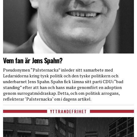
Vem fan är Jens Spahn?
Pseudonymen “Palsternacka” inleder sitt samarbete med
Ledarsidorna kring tysk politik och den tyske politikern och
underbarnet Jens Spahn. Spahn fick lämna sitt parti CDU i “bad
standing” efter att han och hans make genomfört en adoption
genom surrogatmödraskap. Detta, och om politisk arrogans,
reflekterar "Palsternacka" om i dagens artikel.
YTTRANDEFRIHET