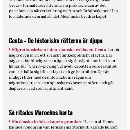
Ceuta – formulerade inte sina anspråk vid sidan av det
panislamiska nätverket kring muftin och Brödraskapet. Han
formulerade dem inifrån det Muslimska brödraskapet.
Ceuta - De historiska rötterna är djupa
Migrationskrisen i den spanska exklaven Ceuta
har på
några dygn blivit ett svenskt inrikespolitiskt slagträ. Där
bägge sidor blockgränsen ägnar sig åt något som bäst kan
liknas för “Cherry-picking”. Kravet i debatten borde istället
vara att hålla sig till sakläget och ge hela bilden. Det är
rimligt i tider med desinformation. Frågan om
migrationskrisen i den spanska exklaven är större och går
djupare än vad som är allmänt känt.
Så ritades Marockos karta
Muslimska brödraskapets grundare
Hassan al-Banna
kallade honom sin vän. Jerusalems stormufti kallade honom