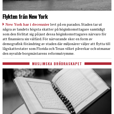
Flykten från New York
New York har i decennier
levt på en paradox. Staden tar ut
några av landets högsta skatter på höginkomsttagare samtidigt
som den förlitat sig på just dessa höginkomsttagares närvaro för
att finansiera sin välfärd. För närvarande sker en form av
demografisk förändring av staden där miljonärer väljer att flytta till
lågskattestater som Florida och Texas vilket påverkar och utmanar
den nyvalde borgmästarens reformutrymme.
MUSLIMSKA BRÖDRASKAPET