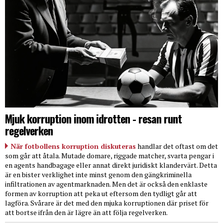
Mjuk korruption inom idrotten - resan runt
regelverken
När fotbollens korruption diskuteras
handlar det oftast om det
som går att åtala. Mutade domare, riggade matcher, svarta pengar i
en agents handbagage eller annat direkt juridiskt klandervärt. Detta
är en bister verklighet inte minst genom den gängkriminella
infiltrationen av agentmarknaden. Men det är också den enklaste
formen av korruption att peka ut eftersom den tydligt går att
lagföra. Svårare är det med den mjuka korruptionen där priset för
att bortse ifrån den är lägre än att följa regelverken.