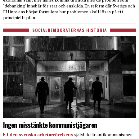
"debanking" innebär för stat och enskilda. En reform där Sverige och
EU inte ens börjat formulera hur problemen skall lösas på ett
principiellt plan.
SOCIALDEMOKRATERNAS HISTORIA
Ingen misstänkte kommunistjägaren
I den svenska arbetarrörelsens
självbild är antikommunismen