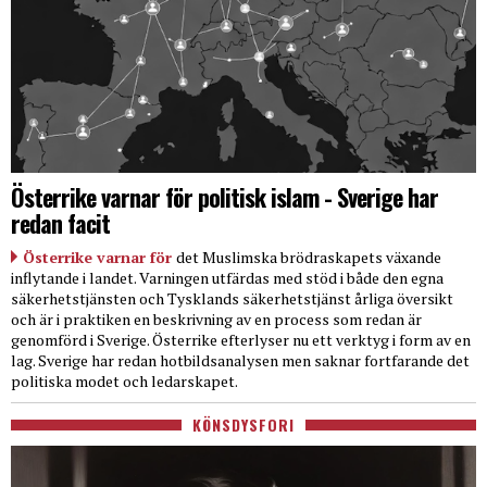
Österrike varnar för politisk islam - Sverige har
redan facit
Österrike varnar för
det Muslimska brödraskapets växande
inflytande i landet. Varningen utfärdas med stöd i både den egna
säkerhetstjänsten och Tysklands säkerhetstjänst årliga översikt
och är i praktiken en beskrivning av en process som redan är
genomförd i Sverige. Österrike efterlyser nu ett verktyg i form av en
lag. Sverige har redan hotbildsanalysen men saknar fortfarande det
politiska modet och ledarskapet.
KÖNSDYSFORI