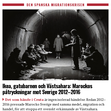
DEN SPANSKA MIGRATIONSKRISEN
Ikea, gatubarnen och Västsahara: Marockos
påtryckningar mot Sverige 2012–2016
Det som hände i Ceuta
är ingen isolerad händelse. Redan 2012–
2016 pressade Marocko Sverige med samma medel, migration och
handel, för att stoppa ett svenskt erkännande av Västsahara.