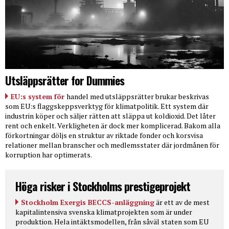
Utsläppsrätter for Dummies
EU:s system för
handel med utsläppsrätter brukar beskrivas
som EU:s flaggskeppsverktyg för klimatpolitik. Ett system där
industrin köper och säljer rätten att släppa ut koldioxid. Det låter
rent och enkelt. Verkligheten är dock mer komplicerad. Bakom alla
förkortningar döljs en struktur av riktade fonder och korsvisa
relationer mellan branscher och medlemsstater där jordmånen för
korruption har optimerats.
Höga risker i Stockholms prestigeprojekt
Stockholm Exergis BECCS-anläggning
är ett av de mest
kapitalintensiva svenska klimatprojekten som är under
produktion. Hela intäktsmodellen, från såväl staten som EU