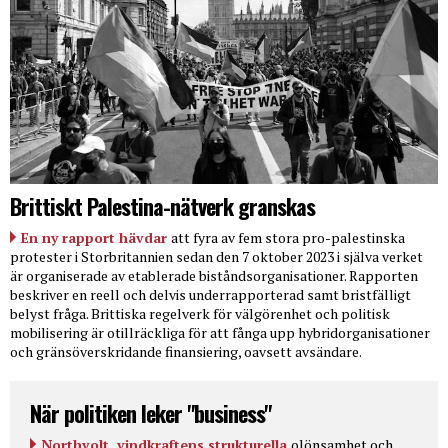
Brittiskt Palestina-nätverk granskas
En ny rapport hävdar
att fyra av fem stora pro-palestinska
protester i Storbritannien sedan den 7 oktober 2023 i själva verket
är organiserade av etablerade biståndsorganisationer. Rapporten
beskriver en reell och delvis underrapporterad samt bristfälligt
belyst fråga. Brittiska regelverk för välgörenhet och politisk
mobilisering är otillräckliga för att fånga upp hybridorganisationer
och gränsöverskridande finansiering, oavsett avsändare.
När politiken leker "business"
Northvolt, vindkraftens strukturella
olönsamhet och