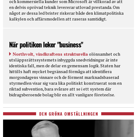
och kommersiella kunder som Microsoft är villkorad av att
en delvis oprövad teknik levererar utlovad prestanda. Om
något av dessa led brister riskerar både den klimatpolitiska
kalkylen och affärsmodellen att raseras samtidigt.
När politiken leker "business"
Northvolt, vindkraftens strukturella
olönsamhet och
utsläppsrättssystemets inbyggda snedvridningar är inte
identiska fall, men de delar en gemensam logik. Staten har
hittills haft mycket begränsad förmåga att identifiera
morgondagens vinnare och de förment marknadsbaserad
styrmedlen visar sig vara lika politiskt konstruerat som en
riktad subvention, bara svårare att se i ett system där
bidragsberoende bolag blir en allt vanligare företeelse.
DEN GRÖNA OMSTÄLLNINGEN