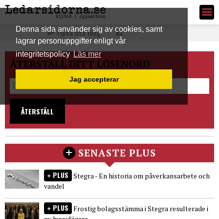
Ledarsidorna.se
Denna sida använder sig av cookies, samt
Tipsa oss idag
lagrar personuppgifter enligt vår
integritetspolicy
Läs mer
ÅTERSTÄLL DITT LÖSENORD
Jag accepterar
ÅTERSTÄLL
SENASTE PLUS
PLUS
Stegra - En historia om påverkansarbete och
vandel
PLUS
Frostig bolagsstämma i Stegra resulterade i
ny huvudägare