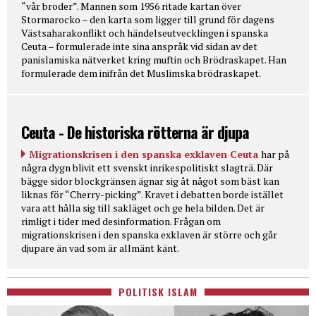
“vår broder”. Mannen som 1956 ritade kartan över
Stormarocko – den karta som ligger till grund för dagens
Västsaharakonflikt och händelseutvecklingen i spanska
Ceuta – formulerade inte sina anspråk vid sidan av det
panislamiska nätverket kring muftin och Brödraskapet. Han
formulerade dem inifrån det Muslimska brödraskapet.
Ceuta - De historiska rötterna är djupa
Migrationskrisen i den spanska exklaven Ceuta
har på
några dygn blivit ett svenskt inrikespolitiskt slagträ. Där
bägge sidor blockgränsen ägnar sig åt något som bäst kan
liknas för “Cherry-picking”. Kravet i debatten borde istället
vara att hålla sig till sakläget och ge hela bilden. Det är
rimligt i tider med desinformation. Frågan om
migrationskrisen i den spanska exklaven är större och går
djupare än vad som är allmänt känt.
POLITISK ISLAM