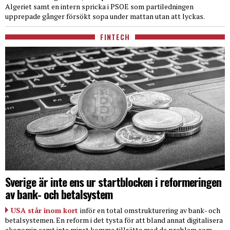
Algeriet samt en intern spricka i PSOE som partiledningen
upprepade gånger försökt sopa under mattan utan att lyckas.
FINTECH
Sverige är inte ens ur startblocken i reformeringen
av bank- och betalsystem
USA står inom kort
inför en total omstrukturering av bank- och
betalsystemen. En reform i det tysta för att bland annat digitalisera
ekonomin samt inte minst komma tillrätta med de problem som