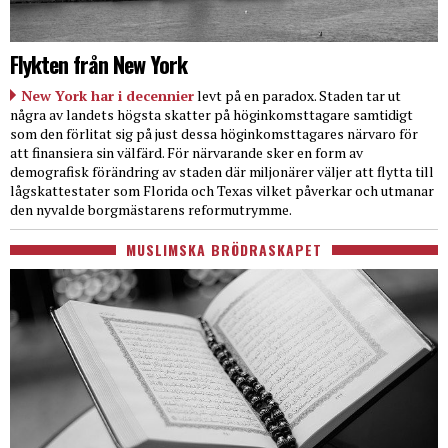
Flykten från New York
New York har i decennier
levt på en paradox. Staden tar ut
några av landets högsta skatter på höginkomsttagare samtidigt
som den förlitat sig på just dessa höginkomsttagares närvaro för
att finansiera sin välfärd. För närvarande sker en form av
demografisk förändring av staden där miljonärer väljer att flytta till
lågskattestater som Florida och Texas vilket påverkar och utmanar
den nyvalde borgmästarens reformutrymme.
MUSLIMSKA BRÖDRASKAPET