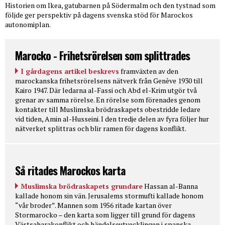
Historien om Ikea, gatubarnen på Södermalm och den tystnad som
följde ger perspektiv på dagens svenska stöd för Marockos
autonomiplan.
Marocko - Frihetsrörelsen som splittrades
I gårdagens artikel beskrevs
framväxten av den
marockanska frihetsrörelsens nätverk från Genève 1930 till
Kairo 1947. Där ledarna al-Fassi och Abd el-Krim utgör två
grenar av samma rörelse. En rörelse som förenades genom
kontakter till Muslimska brödraskapets obestridde ledare
vid tiden, Amin al-Husseini. I den tredje delen av fyra följer hur
nätverket splittras och blir ramen för dagens konflikt.
Så ritades Marockos karta
Muslimska brödraskapets grundare
Hassan al-Banna
kallade honom sin vän. Jerusalems stormufti kallade honom
“vår broder”. Mannen som 1956 ritade kartan över
Stormarocko – den karta som ligger till grund för dagens
Västsaharakonflikt och händelseutvecklingen i spanska