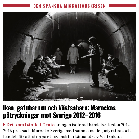
DEN SPANSKA MIGRATIONSKRISEN
Ikea, gatubarnen och Västsahara: Marockos
påtryckningar mot Sverige 2012–2016
Det som hände i Ceuta
är ingen isolerad händelse. Redan 2012–
2016 pressade Marocko Sverige med samma medel, migration och
handel, för att stoppa ett svenskt erkännande av Västsahara.