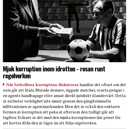
Mjuk korruption inom idrotten - resan runt
regelverken
När fotbollens korruption diskuteras
handlar det oftast om det
som går att åtala. Mutade domare, riggade matcher, svarta pengar i
en agents handbagage eller annat direkt juridiskt klandervärt. Detta
är en bister verklighet inte minst genom den gängkriminella
infiltrationen av agentmarknaden. Men det är också den enklaste
formen av korruption att peka ut eftersom den tydligt går att
lagföra. Svårare är det med den mjuka korruptionen där priset för
att bortse ifrån den är lägre än att följa regelverken.