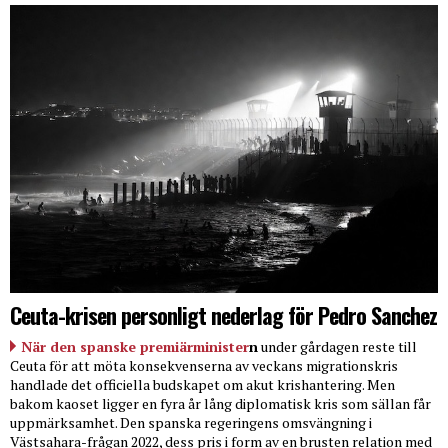
Ceuta-krisen personligt nederlag för Pedro Sanchez
När den spanske premiärminister
n
under gårdagen reste till
Ceuta för att möta konsekvenserna av veckans migrationskris
handlade det officiella budskapet om akut krishantering. Men
bakom kaoset ligger en fyra år lång diplomatisk kris som sällan får
uppmärksamhet. Den spanska regeringens omsvängning i
Västsahara-frågan 2022, dess pris i form av en brusten relation med