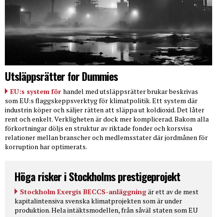
Utsläppsrätter for Dummies
EU:s system för
handel med utsläppsrätter brukar beskrivas
som EU:s flaggskeppsverktyg för klimatpolitik. Ett system där
industrin köper och säljer rätten att släppa ut koldioxid. Det låter
rent och enkelt. Verkligheten är dock mer komplicerad. Bakom alla
förkortningar döljs en struktur av riktade fonder och korsvisa
relationer mellan branscher och medlemsstater där jordmånen för
korruption har optimerats.
Höga risker i Stockholms prestigeprojekt
Stockholm Exergis BECCS-anläggning
är ett av de mest
kapitalintensiva svenska klimatprojekten som är under
produktion. Hela intäktsmodellen, från såväl staten som EU