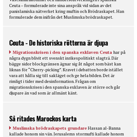
Ceuta – formulerade inte sina anspråk vid sidan av det
panislamiska nätverket kring muftin och Brödraskapet. Han
formulerade dem inifrån det Muslimska brödraskapet.
Ceuta - De historiska rötterna är djupa
Migrationskrisen i den spanska exklaven Ceuta
har på
några dygn blivit ett svenskt inrikespolitiskt slagträ. Där
bägge sidor blockgränsen ägnar sig åt något som bäst kan
liknas för “Cherry-picking”. Kravet i debatten borde istället
vara att hålla sig till sakläget och ge hela bilden. Det är
rimligt i tider med desinformation. Frågan om
migrationskrisen i den spanska exklaven är större och går
djupare än vad som är allmänt känt.
Så ritades Marockos karta
Muslimska brödraskapets grundare
Hassan al-Banna
kallade honom sin vän. Jerusalems stormufti kallade honom