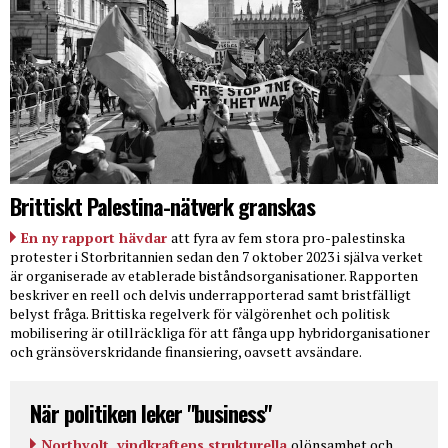
Brittiskt Palestina-nätverk granskas
En ny rapport hävdar
att fyra av fem stora pro-palestinska
protester i Storbritannien sedan den 7 oktober 2023 i själva verket
är organiserade av etablerade biståndsorganisationer. Rapporten
beskriver en reell och delvis underrapporterad samt bristfälligt
belyst fråga. Brittiska regelverk för välgörenhet och politisk
mobilisering är otillräckliga för att fånga upp hybridorganisationer
och gränsöverskridande finansiering, oavsett avsändare.
När politiken leker "business"
Northvolt, vindkraftens strukturella
olönsamhet och