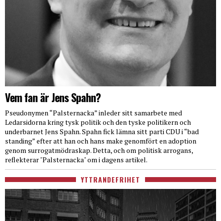
Vem fan är Jens Spahn?
Pseudonymen “Palsternacka” inleder sitt samarbete med
Ledarsidorna kring tysk politik och den tyske politikern och
underbarnet Jens Spahn. Spahn fick lämna sitt parti CDU i “bad
standing” efter att han och hans make genomfört en adoption
genom surrogatmödraskap. Detta, och om politisk arrogans,
reflekterar "Palsternacka" om i dagens artikel.
YTTRANDEFRIHET