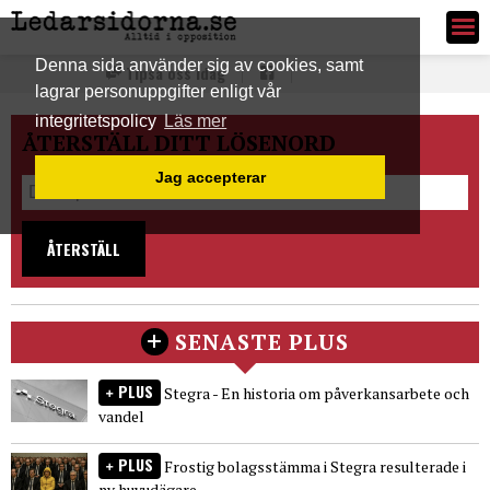
Ledarsidorna.se
Denna sida använder sig av cookies, samt
Tipsa oss idag
lagrar personuppgifter enligt vår
integritetspolicy
Läs mer
ÅTERSTÄLL DITT LÖSENORD
Jag accepterar
ÅTERSTÄLL
SENASTE PLUS
PLUS
Stegra - En historia om påverkansarbete och
vandel
PLUS
Frostig bolagsstämma i Stegra resulterade i
ny huvudägare