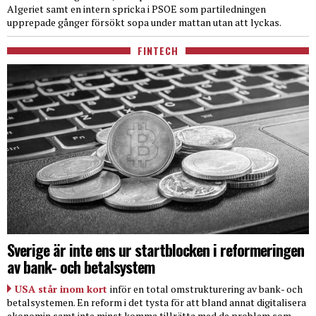
Algeriet samt en intern spricka i PSOE som partiledningen
upprepade gånger försökt sopa under mattan utan att lyckas.
FINTECH
Sverige är inte ens ur startblocken i reformeringen
av bank- och betalsystem
USA står inom kort
inför en total omstrukturering av bank- och
betalsystemen. En reform i det tysta för att bland annat digitalisera
ekonomin samt inte minst komma tillrätta med de problem som