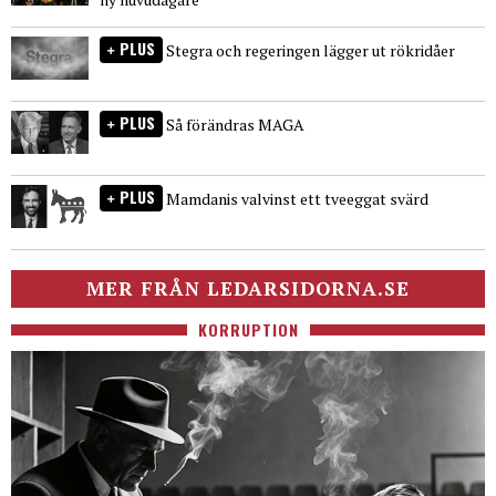
PLUS
Stegra och regeringen lägger ut rökridåer
PLUS
Så förändras MAGA
PLUS
Mamdanis valvinst ett tveeggat svärd
MER FRÅN LEDARSIDORNA.SE
KORRUPTION