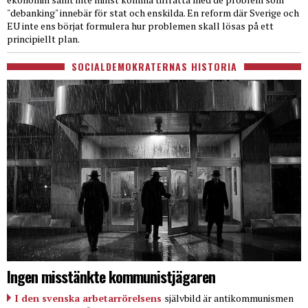
"debanking" innebär för stat och enskilda. En reform där Sverige och
EU inte ens börjat formulera hur problemen skall lösas på ett
principiellt plan.
SOCIALDEMOKRATERNAS HISTORIA
Ingen misstänkte kommunistjägaren
I den svenska arbetarrörelsens
självbild är antikommunismen