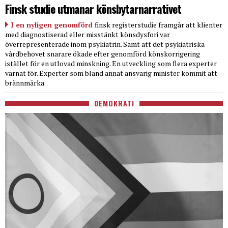
Finsk studie utmanar könsbytarnarrativet
I en nyligen genomförd
finsk registerstudie framgår att klienter
med diagnostiserad eller misstänkt könsdysfori var
överrepresenterade inom psykiatrin. Samt att det psykiatriska
vårdbehovet snarare ökade efter genomförd könskorrigering
istället för en utlovad minskning. En utveckling som flera experter
varnat för. Experter som bland annat ansvarig minister kommit att
brännmärka.
DEMOKRATI