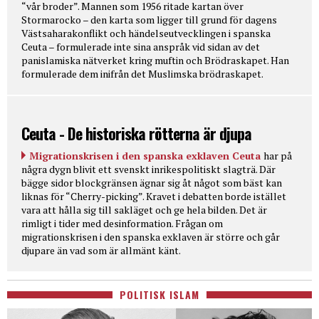
“vår broder”. Mannen som 1956 ritade kartan över
Stormarocko – den karta som ligger till grund för dagens
Västsaharakonflikt och händelseutvecklingen i spanska
Ceuta – formulerade inte sina anspråk vid sidan av det
panislamiska nätverket kring muftin och Brödraskapet. Han
formulerade dem inifrån det Muslimska brödraskapet.
Ceuta - De historiska rötterna är djupa
Migrationskrisen i den spanska exklaven Ceuta
har på
några dygn blivit ett svenskt inrikespolitiskt slagträ. Där
bägge sidor blockgränsen ägnar sig åt något som bäst kan
liknas för “Cherry-picking”. Kravet i debatten borde istället
vara att hålla sig till sakläget och ge hela bilden. Det är
rimligt i tider med desinformation. Frågan om
migrationskrisen i den spanska exklaven är större och går
djupare än vad som är allmänt känt.
POLITISK ISLAM