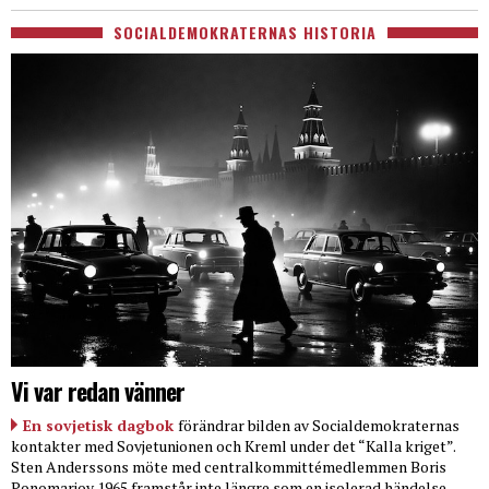
SOCIALDEMOKRATERNAS HISTORIA
Vi var redan vänner
En sovjetisk dagbok
förändrar bilden av Socialdemokraternas
kontakter med Sovjetunionen och Kreml under det “Kalla kriget”.
Sten Anderssons möte med centralkommittémedlemmen Boris
Ponomarjov 1965 framstår inte längre som en isolerad händelse