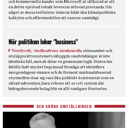
och kommersiella kunder som Microsoft är villkorad av att
en delvis oprövad teknik levererar utlovad prestanda. Om
något av dessa led brister riskerar både den klimatpolitiska
kalkylen och affärsmodellen att raseras samtidigt.
När politiken leker "business"
Northvolt, vindkraftens strukturella
olönsamhet och
utsläppsrättssystemets inbyggda snedvridningar är inte
identiska fall, men de delar en gemensam logik. Staten har
hittills haft mycket begränsad förmåga att identifiera
morgondagens vinnare och de förment marknadsbaserad
styrmedlen visar sig vara lika politiskt konstruerat som en
riktad subvention, bara svårare att se i ett system där
bidragsberoende bolag blir en allt vanligare företeelse.
DEN GRÖNA OMSTÄLLNINGEN