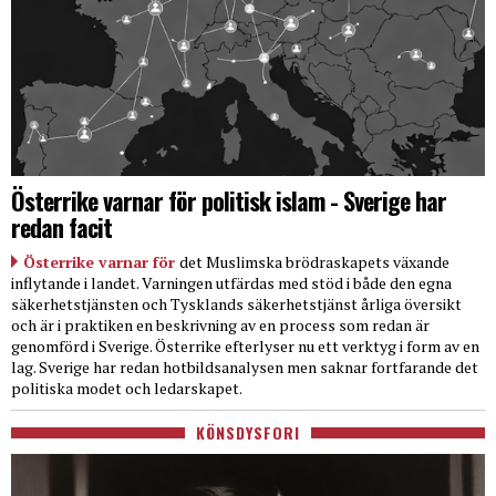
Österrike varnar för politisk islam - Sverige har
redan facit
Österrike varnar för
det Muslimska brödraskapets växande
inflytande i landet. Varningen utfärdas med stöd i både den egna
säkerhetstjänsten och Tysklands säkerhetstjänst årliga översikt
och är i praktiken en beskrivning av en process som redan är
genomförd i Sverige. Österrike efterlyser nu ett verktyg i form av en
lag. Sverige har redan hotbildsanalysen men saknar fortfarande det
politiska modet och ledarskapet.
KÖNSDYSFORI