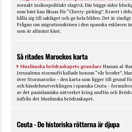
svenskt inrikespolitiskt slagträ. Där bägge sidor bloc
som bäst kan liknas för “Cherry-picking”. Kravet i deba
hålla sig till sakläget och ge hela bilden. Det är rimlig
Frågan om migrationskrisen i den spanska exklaven är
som är allmänt känt.
Så ritades Marockos karta
Muslimska brödraskapets grundare
Hassan al-Ban
Jerusalems stormufti kallade honom “vår broder”. Ma
över Stormarocko – den karta som ligger till grund fö
och händelseutvecklingen i spanska Ceuta – formulera
av det panislamiska nätverket kring muftin och Bröd
inifrån det Muslimska brödraskapet.
Ceuta - De historiska rötterna är djupa