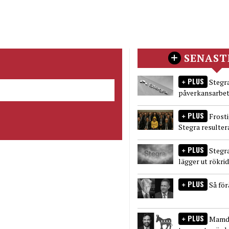
SENAST
PLUS
Stegra
påverkansarbet
PLUS
Frost
Stegra resulter
PLUS
Stegr
lägger ut rökri
PLUS
Så fö
PLUS
Mamda