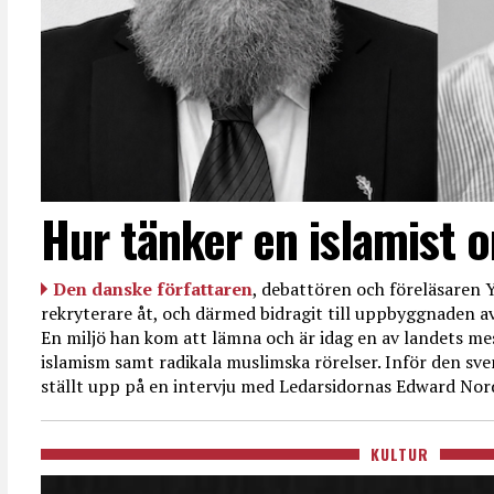
Hur tänker en islamist 
Den danske författaren
, debattören och föreläsaren Y
rekryterare åt, och därmed bidragit till uppbyggnaden av
En miljö han kom att lämna och är idag en av landets mes
islamism samt radikala muslimska rörelser. Inför den sve
ställt upp på en intervju med Ledarsidornas Edward Nor
KULTUR