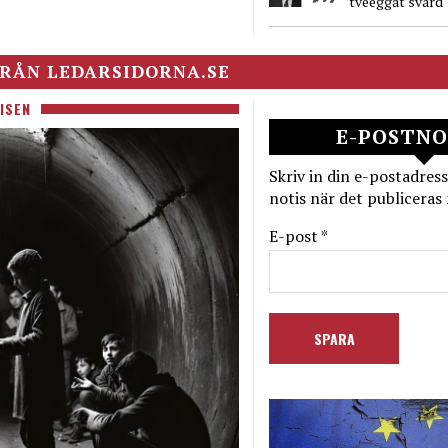
tveeggat svärd
RÅN LEDARSIDORNA.SE
ISEN
E-POSTNO
Skriv in din e-postadress
notis när det publiceras 
E-post *