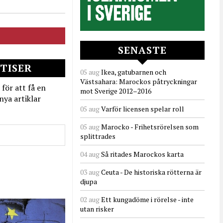
SENASTE
TISER
05 aug
Ikea, gatubarnen och
Västsahara: Marockos påtryckningar
 för att få en
mot Sverige 2012–2016
nya artiklar
05 aug
Varför licensen spelar roll
05 aug
Marocko - Frihetsrörelsen som
splittrades
04 aug
Så ritades Marockos karta
03 aug
Ceuta - De historiska rötterna är
djupa
02 aug
Ett kungadöme i rörelse - inte
utan risker