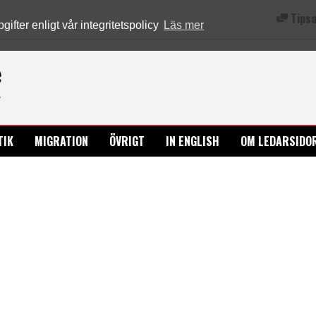
Tipsa
fter enligt vår integritetspolicy
Läs mer
Ledarsidorna.se
TIK
MIGRATION
ÖVRIGT
IN ENGLISH
OM LEDARSIDO