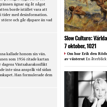
kgränsen ägnar sig åt något
tten borde istället vara att
t i tider med desinformation.
 större och går djupare än vad
Slow Culture: Världa
7 oktober, 1021
Om hur Erik den Röde
na kallade honom sin vän.
av västerut
En återblick
nnen som 1956 ritade kartan
r dagens Västsaharakonflikt
de inte sina anspråk vid sidan
raskapet. Han formulerade dem