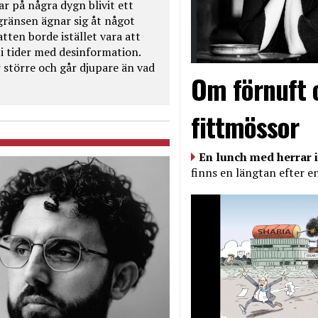
ar på några dygn blivit ett
kgränsen ägnar sig åt något
tten borde istället vara att
t i tider med desinformation.
 större och går djupare än vad
Om förnuft 
fittmössor
En lunch med herrar i
finns en längtan efter e