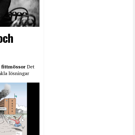
och
 fittmössor
Det
nkla lösningar