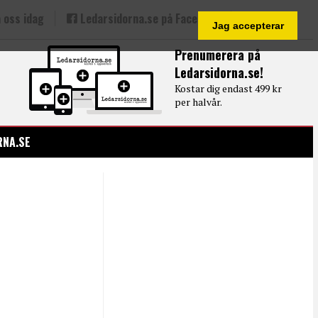
 oss idag
Ledarsidorna.se på Facebook
Jag accepterar
Prenumerera på
Ledarsidorna.se!
Kostar dig endast 499 kr
per halvår.
RNA.SE