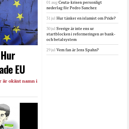
01 aug
Ceuta-krisen personligt
nederlag för Pedro Sanchez
31 jul
Hur tänker en islamist om Pride?
30 jul
Sverige är inte ens ur
startblocken i reformeringen av bank-
och betalsystem
29 jul
Vem fan är Jens Spahn?
- Hur
ade EU
 är okänt namn i