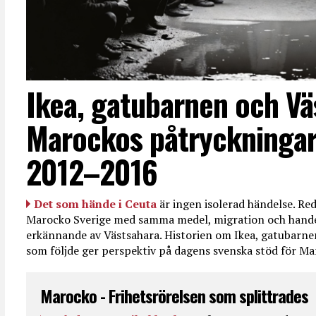
Ikea, gatubarnen och Vä
Marockos påtryckningar
2012–2016
Det som hände i Ceuta
är ingen isolerad händelse. R
Marocko Sverige med samma medel, migration och handel
erkännande av Västsahara. Historien om Ikea, gatubarn
som följde ger perspektiv på dagens svenska stöd för 
Marocko - Frihetsrörelsen som splittrades