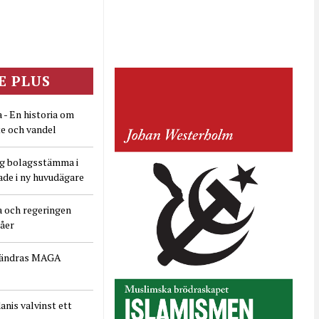
E PLUS
 - En historia om
e och vandel
ig bolagsstämma i
ade i ny huvudägare
a och regeringen
dåer
rändras MAGA
nis valvinst ett