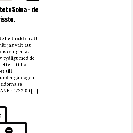
et i Solna - de
isste.
e helt riskfria att
när jag valt att
anskningen av
ev tydligt med de
efter att ha
t till
 under gårdagen.
rsidorna.se
ANK: 4732 00 […]