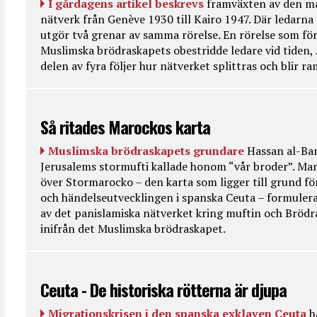
I gårdagens artikel beskrevs
framväxten av den ma
nätverk från Genève 1930 till Kairo 1947. Där ledarna
utgör två grenar av samma rörelse. En rörelse som fö
Muslimska brödraskapets obestridde ledare vid tiden, 
delen av fyra följer hur nätverket splittras och blir r
Så ritades Marockos karta
Muslimska brödraskapets grundare
Hassan al-Ban
Jerusalems stormufti kallade honom “vår broder”. Ma
över Stormarocko – den karta som ligger till grund fö
och händelseutvecklingen i spanska Ceuta – formulera
av det panislamiska nätverket kring muftin och Bröd
inifrån det Muslimska brödraskapet.
Ceuta - De historiska rötterna är djupa
Migrationskrisen i den spanska exklaven Ceuta
h