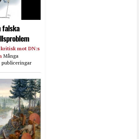
 falska
llsproblem
kritisk mot DN:s
in
Många
 publiceringar