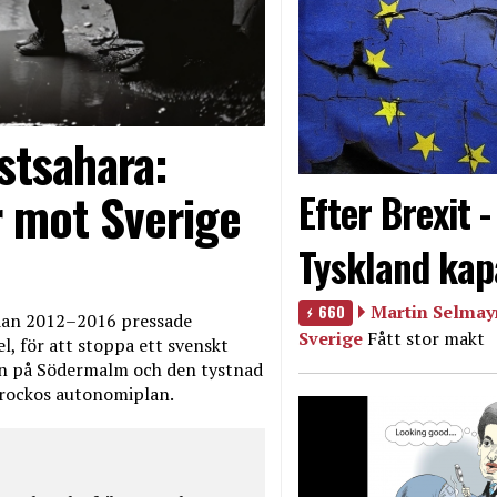
stsahara:
 mot Sverige
Efter Brexit 
Tyskland kap
660
Martin Selmayr
edan 2012–2016 pressade
Sverige
Fått stor makt
, för att stoppa ett svenskt
en på Södermalm och den tystnad
Marockos autonomiplan.