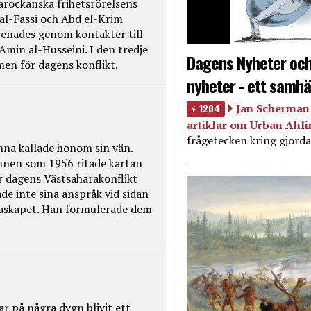
rockanska frihetsrörelsens
 al-Fassi och Abd el-Krim
renades genom kontakter till
Amin al-Husseini. I den tredje
Dagens Nyheter och
amen för dagens konflikt.
nyheter - ett samhä
1204
Jan Scherman 
artiklar om Urban Ahl
frågetecken kring gjorda
na kallade honom sin vän.
nnen som 1956 ritade kartan
r dagens Västsaharakonflikt
de inte sina anspråk vid sidan
raskapet. Han formulerade dem
ar på några dygn blivit ett