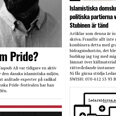
Islamistiska domslut
politiska partierna v
Stubinen är tänd
Artiklar som denna är int
skriva. Framför allt inte 
kombinera detta med gr
bidragsindustrin, det bl
om Pride?
budskap jag tog med mig 
lämnat över källmateriale
rättsvårdande instanser
aqoub Ali var tidigare en aktiv
Ni får gärna stödja Leda
 den danska islamistiska miljön.
SWISH: 070-612 53 93 B
t anlitade experter på radikal
nska Pride-festivalen har han
dén.