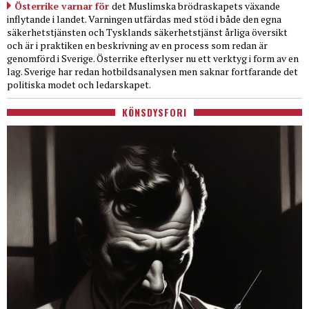
Österrike varnar för
det Muslimska brödraskapets växande
inflytande i landet. Varningen utfärdas med stöd i både den egna
säkerhetstjänsten och Tysklands säkerhetstjänst årliga översikt
och är i praktiken en beskrivning av en process som redan är
genomförd i Sverige. Österrike efterlyser nu ett verktyg i form av en
lag. Sverige har redan hotbildsanalysen men saknar fortfarande det
politiska modet och ledarskapet.
KÖNSDYSFORI