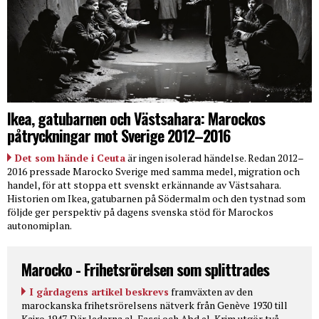
Ikea, gatubarnen och Västsahara: Marockos
påtryckningar mot Sverige 2012–2016
Det som hände i Ceuta
är ingen isolerad händelse. Redan 2012–
2016 pressade Marocko Sverige med samma medel, migration och
handel, för att stoppa ett svenskt erkännande av Västsahara.
Historien om Ikea, gatubarnen på Södermalm och den tystnad som
följde ger perspektiv på dagens svenska stöd för Marockos
autonomiplan.
Marocko - Frihetsrörelsen som splittrades
I gårdagens artikel beskrevs
framväxten av den
marockanska frihetsrörelsens nätverk från Genève 1930 till
Kairo 1947. Där ledarna al-Fassi och Abd el-Krim utgör två