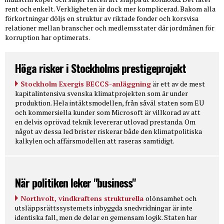
rent och enkelt. Verkligheten är dock mer komplicerad. Bakom alla
förkortningar döljs en struktur av riktade fonder och korsvisa
relationer mellan branscher och medlemsstater där jordmånen för
korruption har optimerats.
Höga risker i Stockholms prestigeprojekt
Stockholm Exergis BECCS-anläggning
är ett av de mest
kapitalintensiva svenska klimatprojekten som är under
produktion. Hela intäktsmodellen, från såväl staten som EU
och kommersiella kunder som Microsoft är villkorad av att
en delvis oprövad teknik levererar utlovad prestanda. Om
något av dessa led brister riskerar både den klimatpolitiska
kalkylen och affärsmodellen att raseras samtidigt.
När politiken leker "business"
Northvolt, vindkraftens strukturella
olönsamhet och
utsläppsrättssystemets inbyggda snedvridningar är inte
identiska fall, men de delar en gemensam logik. Staten har