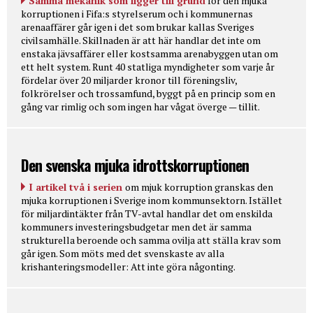
Samma mekanik som ligger till grund
för den mjuka
korruptionen i Fifa:s styrelserum och i kommunernas
arenaaffärer går igen i det som brukar kallas Sveriges
civilsamhälle. Skillnaden är att här handlar det inte om
enstaka jävsaffärer eller kostsamma arenabyggen utan om
ett helt system. Runt 40 statliga myndigheter som varje år
fördelar över 20 miljarder kronor till föreningsliv,
folkrörelser och trossamfund, byggt på en princip som en
gång var rimlig och som ingen har vågat överge — tillit.
Den svenska mjuka idrottskorruptionen
I artikel två i serien
om mjuk korruption granskas den
mjuka korruptionen i Sverige inom kommunsektorn. Istället
för miljardintäkter från TV-avtal handlar det om enskilda
kommuners investeringsbudgetar men det är samma
strukturella beroende och samma ovilja att ställa krav som
går igen. Som möts med det svenskaste av alla
krishanteringsmodeller: Att inte göra någonting.