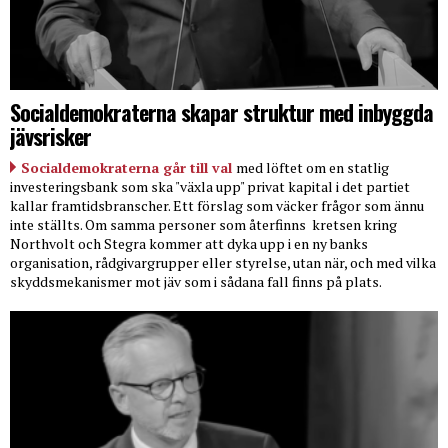
Socialdemokraterna skapar struktur med inbyggda
jävsrisker
Socialdemokraterna går till val
med löftet om en statlig
investeringsbank som ska "växla upp" privat kapital i det partiet
kallar framtidsbranscher. Ett förslag som väcker frågor som ännu
inte ställts. Om samma personer som återfinns
kretsen kring
Northvolt och Stegra kommer att dyka upp i en ny banks
organisation, rådgivargrupper eller styrelse, utan när, och med vilka
skyddsmekanismer mot jäv som i sådana fall finns på plats.