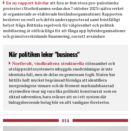
En ny rapport hävdar
att fyra av fem stora pro-palestinska
protester i Storbritannien sedan den 7 oktober 2023 i själva verket
är organiserade av etablerade biståndsorganisationer. Rapporten
beskriver en reell och delvis underrapporterad samt bristfälligt
belyst fråga. Brittiska regelverk för välgörenhet och politisk
mobilisering är otillräckliga för att fånga upp hybridorganisationer
och gränsöverskridande finansiering, oavsett avsändare.
När politiken leker "business"
Northvolt, vindkraftens strukturella
olönsamhet och
utsläppsrättssystemets inbyggda snedvridningar är inte
identiska fall, men de delar en gemensam logik. Staten har
hittills haft mycket begränsad förmåga att identifiera
morgondagens vinnare och de förment marknadsbaserad
styrmedlen visar sig vara lika politiskt konstruerat som en
riktad subvention, bara svårare att se i ett system där
bidragsberoende bolag blir en allt vanligare företeelse.
USA