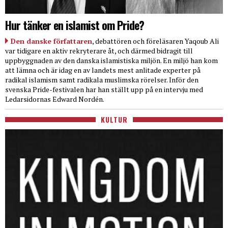
Hur tänker en islamist om Pride?
Den danske författaren
, debattören och föreläsaren Yaqoub Ali
var tidigare en aktiv rekryterare åt, och därmed bidragit till
uppbyggnaden av den danska islamistiska miljön. En miljö han kom
att lämna och är idag en av landets mest anlitade experter på
radikal islamism samt radikala muslimska rörelser. Inför den
svenska Pride-festivalen har han ställt upp på en intervju med
Ledarsidornas Edward Nordén.
KULTUR