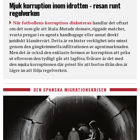
Mjuk korruption inom idrotten - resan runt
regelverken
När fotbollens korruption diskuteras
handlar det oftast
om det som går att åtala. Mutade domare, riggade matcher,
svarta pengar i en agents handbagage eller annat direkt
juridiskt klandervärt. Detta är en bister verklighet inte minst
genom den gängkriminella infiltrationen av agentmarknaden.
Men det är också den enklaste formen av korruption att peka
ut eftersom den tydligt går att lagföra. Svårare är det med
den mjuka korruptionen där priset för att bortse ifrån den är
lägre än att följa regelverken.
DEN SPANSKA MIGRATIONSKRISEN