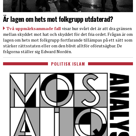
Är lagen om hets mot folkgrupp utdaterad?
Två uppmärksammade fall
visar hur svårt det är att dra gränsen
mellan skyddet mot hat och skyddet för det fria ordet. Frågan är om
lagen om hets mot folkgrupp fortfarande tillämpas på ett sätt som
stärker rättsstaten eller om den blivit alltför oförutsägbar. De
frågorna ställer sig Edward Nordén.
POLITISK ISLAM