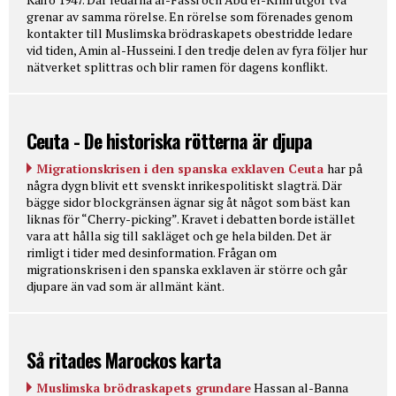
grenar av samma rörelse. En rörelse som förenades genom
kontakter till Muslimska brödraskapets obestridde ledare
vid tiden, Amin al-Husseini. I den tredje delen av fyra följer hur
nätverket splittras och blir ramen för dagens konflikt.
Ceuta - De historiska rötterna är djupa
Migrationskrisen i den spanska exklaven Ceuta
har på
några dygn blivit ett svenskt inrikespolitiskt slagträ. Där
bägge sidor blockgränsen ägnar sig åt något som bäst kan
liknas för “Cherry-picking”. Kravet i debatten borde istället
vara att hålla sig till sakläget och ge hela bilden. Det är
rimligt i tider med desinformation. Frågan om
migrationskrisen i den spanska exklaven är större och går
djupare än vad som är allmänt känt.
Så ritades Marockos karta
Muslimska brödraskapets grundare
Hassan al-Banna