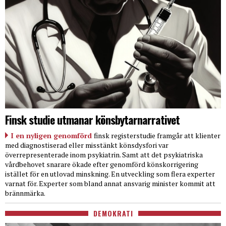
Finsk studie utmanar könsbytarnarrativet
I en nyligen genomförd
finsk registerstudie framgår att klienter
med diagnostiserad eller misstänkt könsdysfori var
överrepresenterade inom psykiatrin. Samt att det psykiatriska
vårdbehovet snarare ökade efter genomförd könskorrigering
istället för en utlovad minskning. En utveckling som flera experter
varnat för. Experter som bland annat ansvarig minister kommit att
brännmärka.
DEMOKRATI