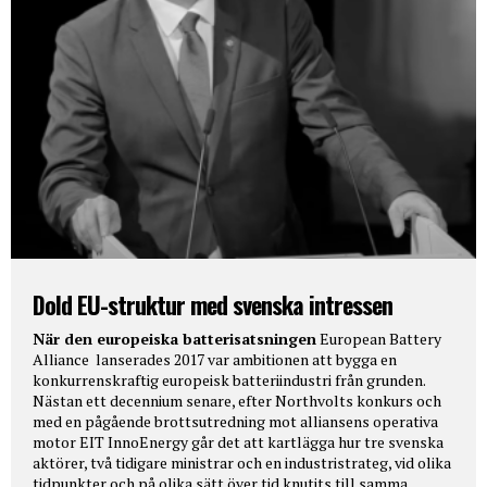
Dold EU-struktur med svenska intressen
När den europeiska batterisatsningen
European Battery
Alliance lanserades 2017 var ambitionen att bygga en
konkurrenskraftig europeisk batteriindustri från grunden.
Nästan ett decennium senare, efter Northvolts konkurs och
med en pågående brottsutredning mot alliansens operativa
motor EIT InnoEnergy går det att kartlägga hur tre svenska
aktörer, två tidigare ministrar och en industristrateg, vid olika
tidpunkter och på olika sätt över tid knutits till samma