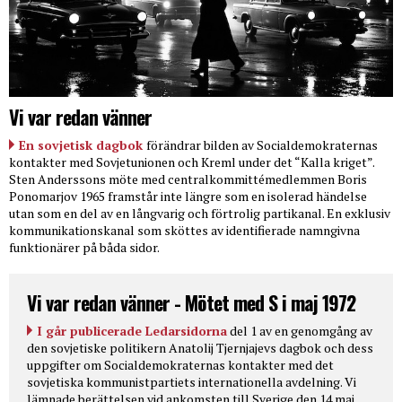
Vi var redan vänner
En sovjetisk dagbok
förändrar bilden av Socialdemokraternas
kontakter med Sovjetunionen och Kreml under det “Kalla kriget”.
Sten Anderssons möte med centralkommittémedlemmen Boris
Ponomarjov 1965 framstår inte längre som en isolerad händelse
utan som en del av en långvarig och förtrolig partikanal. En exklusiv
kommunikationskanal som sköttes av identifierade namngivna
funktionärer på båda sidor.
Vi var redan vänner - Mötet med S i maj 1972
I går publicerade Ledarsidorna
del 1 av en genomgång av
den sovjetiske politikern Anatolij Tjernjajevs dagbok och dess
uppgifter om Socialdemokraternas kontakter med det
sovjetiska kommunistpartiets internationella avdelning. Vi
lämnade berättelsen vid ankomsten till Sverige den 14 maj