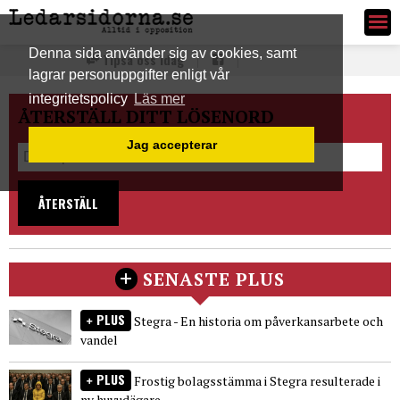
Ledarsidorna.se
Denna sida använder sig av cookies, samt
Tipsa oss idag
lagrar personuppgifter enligt vår
integritetspolicy
Läs mer
ÅTERSTÄLL DITT LÖSENORD
Jag accepterar
ÅTERSTÄLL
SENASTE PLUS
PLUS
Stegra - En historia om påverkansarbete och
vandel
PLUS
Frostig bolagsstämma i Stegra resulterade i
ny huvudägare