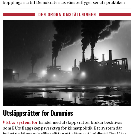
kopplingarna till Demokraternas vänsterflygel ser ut i praktiken.
DEN GRÖNA OMSTÄLLNINGEN
Utsläppsrätter for Dummies
EU:s system för
handel med utsläppsrätter brukar beskrivas
som EU:s flaggskeppsverktyg för klimatpolitik. Ett system där
industrin köper och säljer rätten att släppa ut koldioxid. Det låter