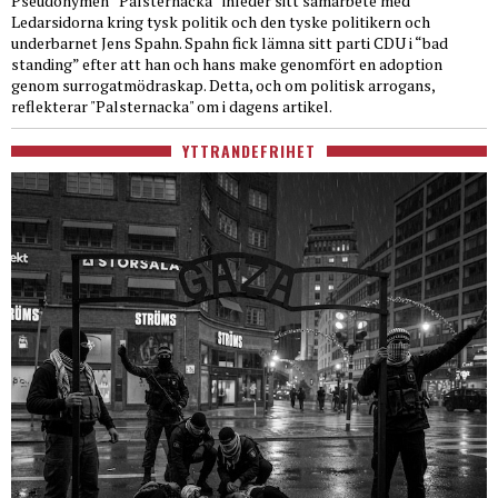
Pseudonymen “Palsternacka” inleder sitt samarbete med
Ledarsidorna kring tysk politik och den tyske politikern och
underbarnet Jens Spahn. Spahn fick lämna sitt parti CDU i “bad
standing” efter att han och hans make genomfört en adoption
genom surrogatmödraskap. Detta, och om politisk arrogans,
reflekterar "Palsternacka" om i dagens artikel.
YTTRANDEFRIHET