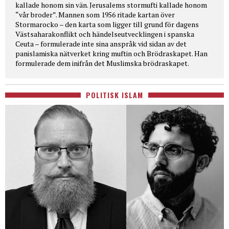
kallade honom sin vän. Jerusalems stormufti kallade honom
“vår broder”. Mannen som 1956 ritade kartan över
Stormarocko – den karta som ligger till grund för dagens
Västsaharakonflikt och händelseutvecklingen i spanska
Ceuta – formulerade inte sina anspråk vid sidan av det
panislamiska nätverket kring muftin och Brödraskapet. Han
formulerade dem inifrån det Muslimska brödraskapet.
POLITISK ISLAM