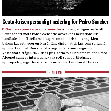
Ceuta-krisen personligt nederlag för Pedro Sanchez
När den spanske premiärminister
n
under gårdagen reste till
Ceuta för att möta konsekvenserna av veckans migrationskris
handlade det officiella budskapet om akut krishantering. Men
bakom kaoset ligger en fyra år lång diplomatisk kris som sällan får
uppmärksamhet. Den spanska regeringens omsvängning i
Västsahara-frågan 2022, dess pris i form av en brusten relation med
Algeriet samt en intern spricka i PSOE som partiledningen
upprepade gånger försökt sopa under mattan utan att lyckas.
FINTECH