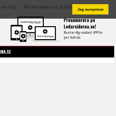
 oss idag
Ledarsidorna.se på Facebook
Jag accepterar
Prenumerera på
Ledarsidorna.se!
Kostar dig endast 499 kr
per halvår.
RNA.SE