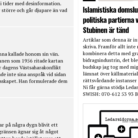
t i tider med desinformation.
Islamistiska domslut
 större och går djupare än vad
politiska partierna v
Stubinen är tänd
Artiklar som denna är int
skriva. Framför allt inte 
kombinera detta med gr
na kallade honom sin vän.
bidragsindustrin, det bl
nnen som 1956 ritade kartan
budskap jag tog med mig 
r dagens Västsaharakonflikt
lämnat över källmateriale
de inte sina anspråk vid sidan
rättsvårdande instanser
raskapet. Han formulerade dem
Ni får gärna stödja Leda
SWISH: 070-612 53 93 B
ar på några dygn blivit ett
kgränsen ägnar sig åt något