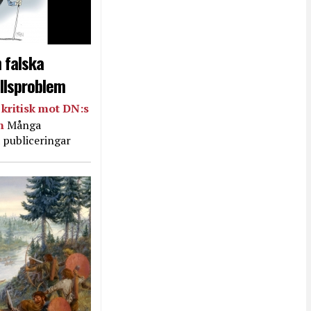
 falska
llsproblem
kritisk mot DN:s
in
Många
 publiceringar