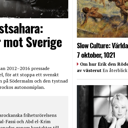
stsahara:
 mot Sverige
Slow Culture: Världa
7 oktober, 1021
Om hur Erik den Röde
edan 2012–2016 pressade
av västerut
En återblick
, för att stoppa ett svenskt
en på Södermalm och den tystnad
Marockos autonomiplan.
rockanska frihetsrörelsens
 al-Fassi och Abd el-Krim
renades genom kontakter till