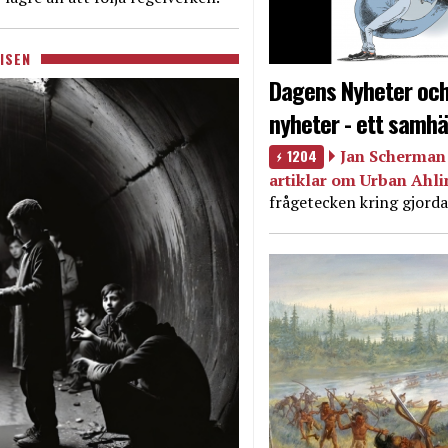
ISEN
Dagens Nyheter och
nyheter - ett samhä
1204
Jan Scherman 
artiklar om Urban Ahl
frågetecken kring gjorda