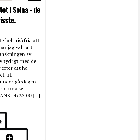
et i Solna - de
isste.
e helt riskfria att
när jag valt att
anskningen av
ev tydligt med de
efter att ha
t till
 under gårdagen.
rsidorna.se
ANK: 4732 00 […]