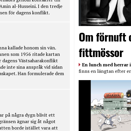
Amin al-Husseini. I den tredje
amen för dagens konflikt.
Om förnuft 
fittmössor
na kallade honom sin vän.
nnen som 1956 ritade kartan
r dagens Västsaharakonflikt
En lunch med herrar i
de inte sina anspråk vid sidan
finns en längtan efter e
raskapet. Han formulerade dem
ar på några dygn blivit ett
kgränsen ägnar sig åt något
tten borde istället vara att