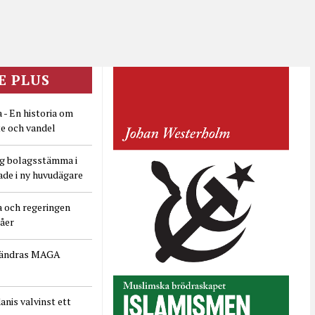
E PLUS
 - En historia om
e och vandel
ig bolagsstämma i
ade i ny huvudägare
a och regeringen
dåer
rändras MAGA
nis valvinst ett