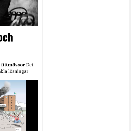
och
 fittmössor
Det
nkla lösningar