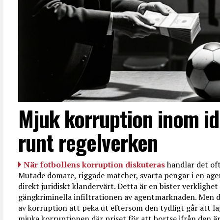
Mjuk korruption inom id
runt regelverken
När fotbollens korruption diskuteras
handlar det oft
Mutade domare, riggade matcher, svarta pengar i en age
direkt juridiskt klandervärt. Detta är en bister verkligh
gängkriminella infiltrationen av agentmarknaden. Men d
av korruption att peka ut eftersom den tydligt går att l
mjuka korruptionen där priset för att bortse ifrån den är