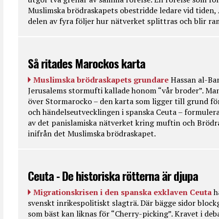
Muslimska brödraskapets obestridde ledare vid tiden, 
delen av fyra följer hur nätverket splittras och blir r
Så ritades Marockos karta
Muslimska brödraskapets grundare
Hassan al-Ban
Jerusalems stormufti kallade honom “vår broder”. Ma
över Stormarocko – den karta som ligger till grund fö
och händelseutvecklingen i spanska Ceuta – formulera
av det panislamiska nätverket kring muftin och Bröd
inifrån det Muslimska brödraskapet.
Ceuta - De historiska rötterna är djupa
Migrationskrisen i den spanska exklaven Ceuta
h
svenskt inrikespolitiskt slagträ. Där bägge sidor bloc
som bäst kan liknas för “Cherry-picking”. Kravet i deba