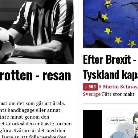
Efter Brexit 
rotten - resan
Tyskland kap
660
Martin Selmayr
Sverige
Fått stor makt
ast om det som går att åtala.
nts handbagage eller annat
et inte minst genom den
et är också den enklaste formen
agföra. Svårare är det med den
 lägre än att följa regelverken.