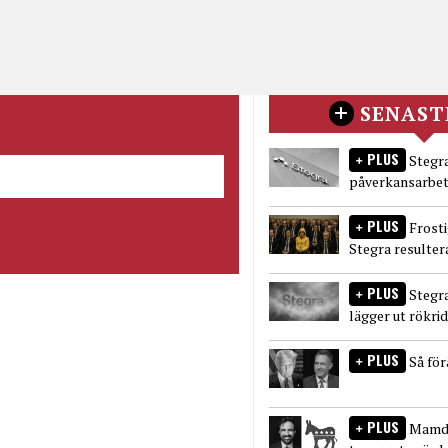
SENAST
PLUS
Stegra
påverkansarbet
PLUS
Frost
Stegra resulter
PLUS
Stegr
lägger ut rökri
PLUS
Så fö
PLUS
Mamda