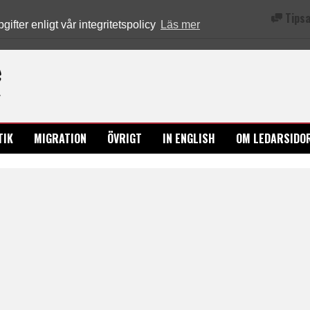
Tipsa
fter enligt vår integritetspolicy
Läs mer
Ledarsidorna.se
TIK
MIGRATION
ÖVRIGT
IN ENGLISH
OM LEDARSIDO