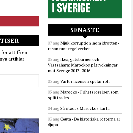
SENASTE
TISER
07 aug
Mjuk korruption inom idrotten -
resan runt regelverken
 för att få en
nya artiklar
05 aug
Ikea, gatubarnen och
Västsahara: Marockos påtryckningar
mot Sverige 2012–2016
05 aug
Varför licensen spelar roll
05 aug
Marocko - Frihetsrörelsen som
splittrades
04 aug
Så ritades Marockos karta
03 aug
Ceuta - De historiska rötterna är
djupa