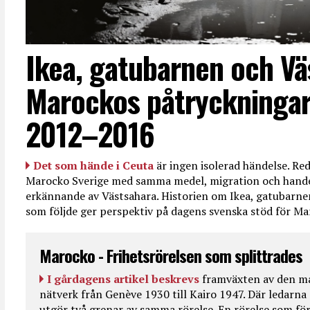
Ikea, gatubarnen och Vä
Marockos påtryckningar
2012–2016
Det som hände i Ceuta
är ingen isolerad händelse. R
Marocko Sverige med samma medel, migration och handel
erkännande av Västsahara. Historien om Ikea, gatubarn
som följde ger perspektiv på dagens svenska stöd för 
Marocko - Frihetsrörelsen som splittrades
I gårdagens artikel beskrevs
framväxten av den ma
nätverk från Genève 1930 till Kairo 1947. Där ledarna
utgör två grenar av samma rörelse. En rörelse som fö