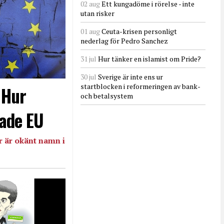
02 aug
Ett kungadöme i rörelse - inte
utan risker
01 aug
Ceuta-krisen personligt
nederlag för Pedro Sanchez
31 jul
Hur tänker en islamist om Pride?
30 jul
Sverige är inte ens ur
startblocken i reformeringen av bank-
- Hur
och betalsystem
ade EU
 är okänt namn i