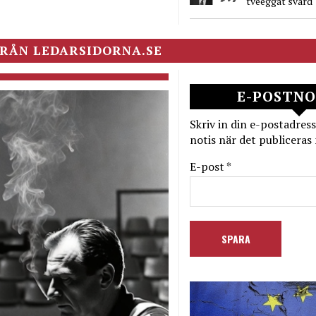
tveeggat svärd
RÅN LEDARSIDORNA.SE
E-POSTNO
Skriv in din e-postadress
notis när det publiceras 
E-post *