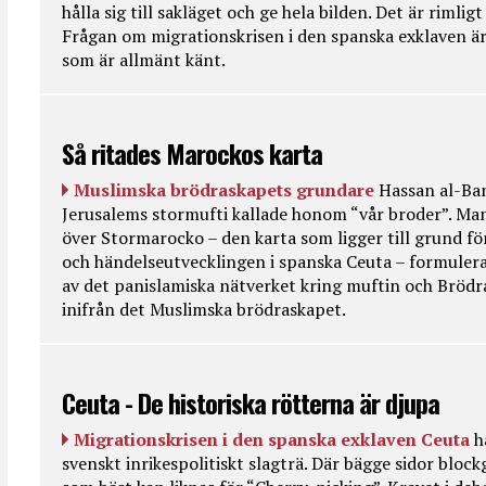
hålla sig till sakläget och ge hela bilden. Det är rimlig
Frågan om migrationskrisen i den spanska exklaven är
som är allmänt känt.
Så ritades Marockos karta
Muslimska brödraskapets grundare
Hassan al-Ban
Jerusalems stormufti kallade honom “vår broder”. Ma
över Stormarocko – den karta som ligger till grund fö
och händelseutvecklingen i spanska Ceuta – formulera
av det panislamiska nätverket kring muftin och Bröd
inifrån det Muslimska brödraskapet.
Ceuta - De historiska rötterna är djupa
Migrationskrisen i den spanska exklaven Ceuta
h
svenskt inrikespolitiskt slagträ. Där bägge sidor bloc