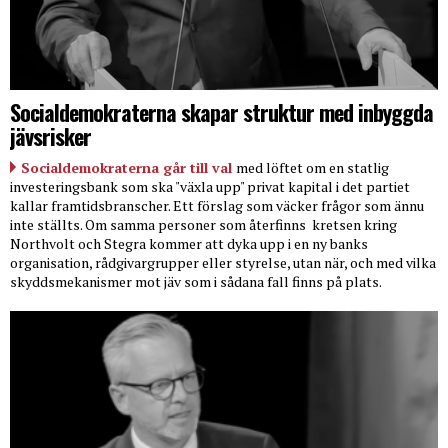
Socialdemokraterna skapar struktur med inbyggda
jävsrisker
Socialdemokraterna går till val
med löftet om en statlig
investeringsbank som ska "växla upp" privat kapital i det partiet
kallar framtidsbranscher. Ett förslag som väcker frågor som ännu
inte ställts. Om samma personer som återfinns
kretsen kring
Northvolt och Stegra kommer att dyka upp i en ny banks
organisation, rådgivargrupper eller styrelse, utan när, och med vilka
skyddsmekanismer mot jäv som i sådana fall finns på plats.