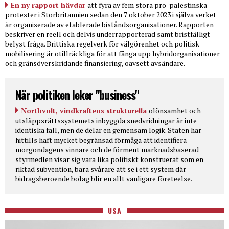
En ny rapport hävdar
att fyra av fem stora pro-palestinska
protester i Storbritannien sedan den 7 oktober 2023 i själva verket
är organiserade av etablerade biståndsorganisationer. Rapporten
beskriver en reell och delvis underrapporterad samt bristfälligt
belyst fråga. Brittiska regelverk för välgörenhet och politisk
mobilisering är otillräckliga för att fånga upp hybridorganisationer
och gränsöverskridande finansiering, oavsett avsändare.
När politiken leker "business"
Northvolt, vindkraftens strukturella
olönsamhet och
utsläppsrättssystemets inbyggda snedvridningar är inte
identiska fall, men de delar en gemensam logik. Staten har
hittills haft mycket begränsad förmåga att identifiera
morgondagens vinnare och de förment marknadsbaserad
styrmedlen visar sig vara lika politiskt konstruerat som en
riktad subvention, bara svårare att se i ett system där
bidragsberoende bolag blir en allt vanligare företeelse.
USA