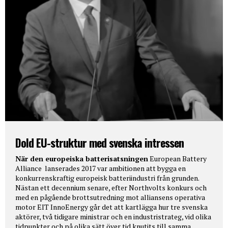
Dold EU-struktur med svenska intressen
När den europeiska batterisatsningen
European Battery
Alliance lanserades 2017 var ambitionen att bygga en
konkurrenskraftig europeisk batteriindustri från grunden.
Nästan ett decennium senare, efter Northvolts konkurs och
med en pågående brottsutredning mot alliansens operativa
motor EIT InnoEnergy går det att kartlägga hur tre svenska
aktörer, två tidigare ministrar och en industristrateg, vid olika
tidpunkter och på olika sätt över tid knutits till samma