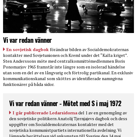
Vi var redan vänner
En sovjetisk dagbok
förändrar bilden av Socialdemokraternas
kontakter med Sovjetunionen och Kreml under det “Kalla kriget”.
Sten Anderssons möte med centralkommittémedlemmen Boris
Ponomarjov 1965 framstår inte längre som en isolerad händelse
utan som en del av en långvarig och förtrolig partikanal. En exklusiv
kommunikationskanal som sköttes av identifierade namngivna
funktionärer på båda sidor.
Vi var redan vänner - Mötet med S i maj 1972
I går publicerade Ledarsidorna
del 1 av en genomgång av
den sovjetiske politikern Anatolij Tjernjajevs dagbok och dess
uppgifter om Socialdemokraternas kontakter med det
sovjetiska kommunistpartiets internationella avdelning. Vi
lämnade berättelsen vid ankomsten till Sverige den 14 maj