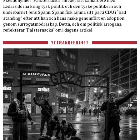
Pseudonymen “Palsternacka” inleder sitt samarbete med
Ledarsidorna kring tysk politik och den tyske politikern och
underbarnet Jens Spahn. Spahn fick lämna sitt parti CDU i “bad
standing” efter att han och hans make genomfört en adoption
genom surrogatmödraskap. Detta, och om politisk arrogans,
reflekterar "Palsternacka" om i dagens artikel.
YTTRANDEFRIHET