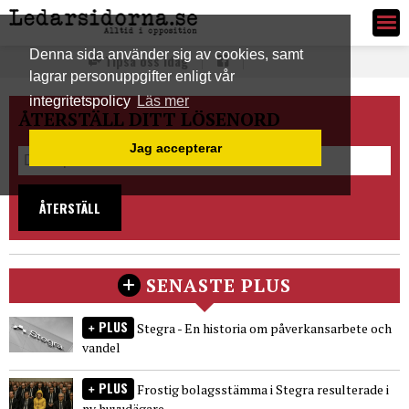
Ledarsidorna.se
Denna sida använder sig av cookies, samt
Tipsa oss idag
lagrar personuppgifter enligt vår
integritetspolicy
Läs mer
ÅTERSTÄLL DITT LÖSENORD
Jag accepterar
ÅTERSTÄLL
SENASTE PLUS
PLUS
Stegra - En historia om påverkansarbete och
vandel
PLUS
Frostig bolagsstämma i Stegra resulterade i
ny huvudägare