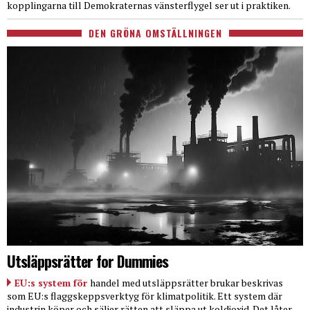
kopplingarna till Demokraternas vänsterflygel ser ut i praktiken.
DEN GRÖNA OMSTÄLLNINGEN
Utsläppsrätter for Dummies
EU:s system för
handel med utsläppsrätter brukar beskrivas
som EU:s flaggskeppsverktyg för klimatpolitik. Ett system där
industrin köper och säljer rätten att släppa ut koldioxid. Det låter