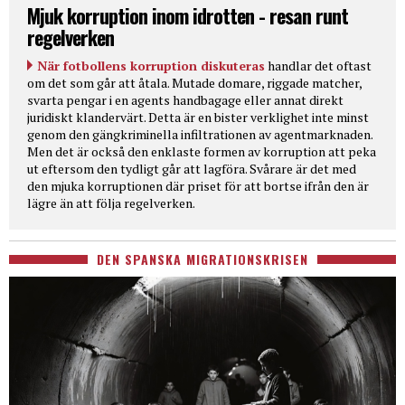
Mjuk korruption inom idrotten - resan runt
regelverken
När fotbollens korruption diskuteras
handlar det oftast
om det som går att åtala. Mutade domare, riggade matcher,
svarta pengar i en agents handbagage eller annat direkt
juridiskt klandervärt. Detta är en bister verklighet inte minst
genom den gängkriminella infiltrationen av agentmarknaden.
Men det är också den enklaste formen av korruption att peka
ut eftersom den tydligt går att lagföra. Svårare är det med
den mjuka korruptionen där priset för att bortse ifrån den är
lägre än att följa regelverken.
DEN SPANSKA MIGRATIONSKRISEN