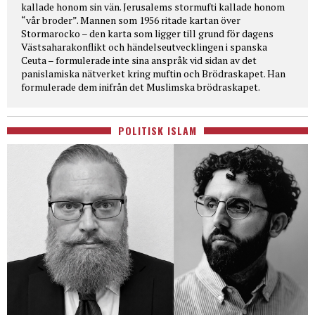
kallade honom sin vän. Jerusalems stormufti kallade honom
“vår broder”. Mannen som 1956 ritade kartan över
Stormarocko – den karta som ligger till grund för dagens
Västsaharakonflikt och händelseutvecklingen i spanska
Ceuta – formulerade inte sina anspråk vid sidan av det
panislamiska nätverket kring muftin och Brödraskapet. Han
formulerade dem inifrån det Muslimska brödraskapet.
POLITISK ISLAM