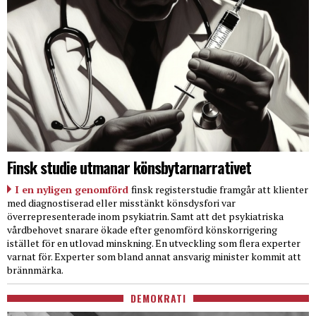
Finsk studie utmanar könsbytarnarrativet
I en nyligen genomförd
finsk registerstudie framgår att klienter
med diagnostiserad eller misstänkt könsdysfori var
överrepresenterade inom psykiatrin. Samt att det psykiatriska
vårdbehovet snarare ökade efter genomförd könskorrigering
istället för en utlovad minskning. En utveckling som flera experter
varnat för. Experter som bland annat ansvarig minister kommit att
brännmärka.
DEMOKRATI