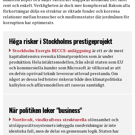
rent och enkelt. Verkligheten är dock mer komplicerad. Bakom alla
förkortningar döljs en struktur av riktade fonder och korsvisa
relationer mellan branscher och medlemsstater där jordmånen för
korruption har optimerats.
Höga risker i Stockholms prestigeprojekt
Stockholm Exergis BECCS-anläggning
är ett av de mest
kapitalintensiva svenska klimatprojekten som är under
produktion. Hela intäktsmodellen, från såväl staten som EU
och kommersiella kunder som Microsoft är villkorad av att
en delvis oprövad teknik levererar utlovad prestanda. Om
något av dessa led brister riskerar både den klimatpolitiska
kalkylen och affärsmodellen att raseras samtidigt.
När politiken leker "business"
Northvolt, vindkraftens strukturella
olönsamhet och
utsläppsrättssystemets inbyggda snedvridningar är inte
identiska fall, men de delar en gemensam logik. Staten har