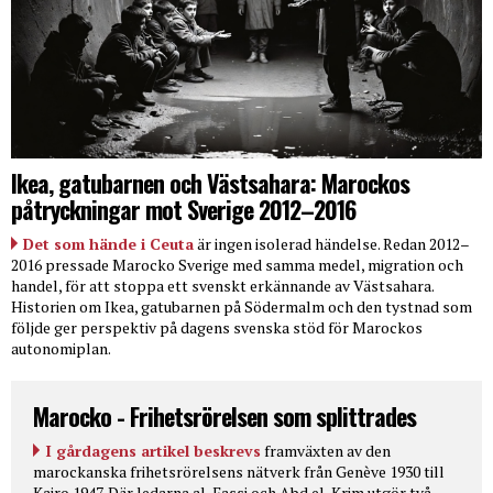
Ikea, gatubarnen och Västsahara: Marockos
påtryckningar mot Sverige 2012–2016
Det som hände i Ceuta
är ingen isolerad händelse. Redan 2012–
2016 pressade Marocko Sverige med samma medel, migration och
handel, för att stoppa ett svenskt erkännande av Västsahara.
Historien om Ikea, gatubarnen på Södermalm och den tystnad som
följde ger perspektiv på dagens svenska stöd för Marockos
autonomiplan.
Marocko - Frihetsrörelsen som splittrades
I gårdagens artikel beskrevs
framväxten av den
marockanska frihetsrörelsens nätverk från Genève 1930 till
Kairo 1947. Där ledarna al-Fassi och Abd el-Krim utgör två