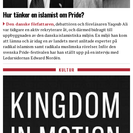
Hur tänker en islamist om Pride?
Den danske författaren
, debattören och föreläsaren Yaqoub Ali
var tidigare en aktiv rekryterare åt, och därmed bidragit till
uppbyggnaden av den danska islamistiska miljön. En miljö han kom
att lämna och är idag en av landets mest anlitade experter på
radikal islamism samt radikala muslimska rörelser. Inför den
svenska Pride-festivalen har han ställt upp på en intervju med
Ledarsidornas Edward Nordén.
KULTUR