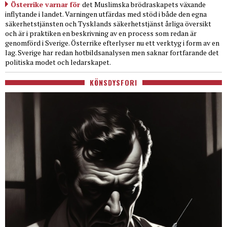
Österrike varnar för
det Muslimska brödraskapets växande
inflytande i landet. Varningen utfärdas med stöd i både den egna
säkerhetstjänsten och Tysklands säkerhetstjänst årliga översikt
och är i praktiken en beskrivning av en process som redan är
genomförd i Sverige. Österrike efterlyser nu ett verktyg i form av en
lag. Sverige har redan hotbildsanalysen men saknar fortfarande det
politiska modet och ledarskapet.
KÖNSDYSFORI