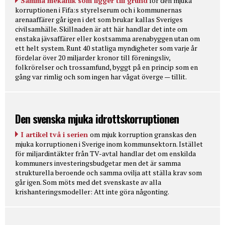
Samma mekanik som ligger till grund
för den mjuka
korruptionen i Fifa:s styrelserum och i kommunernas
arenaaffärer går igen i det som brukar kallas Sveriges
civilsamhälle. Skillnaden är att här handlar det inte om
enstaka jävsaffärer eller kostsamma arenabyggen utan om
ett helt system. Runt 40 statliga myndigheter som varje år
fördelar över 20 miljarder kronor till föreningsliv,
folkrörelser och trossamfund, byggt på en princip som en
gång var rimlig och som ingen har vågat överge — tillit.
Den svenska mjuka idrottskorruptionen
I artikel två i serien
om mjuk korruption granskas den
mjuka korruptionen i Sverige inom kommunsektorn. Istället
för miljardintäkter från TV-avtal handlar det om enskilda
kommuners investeringsbudgetar men det är samma
strukturella beroende och samma ovilja att ställa krav som
går igen. Som möts med det svenskaste av alla
krishanteringsmodeller: Att inte göra någonting.