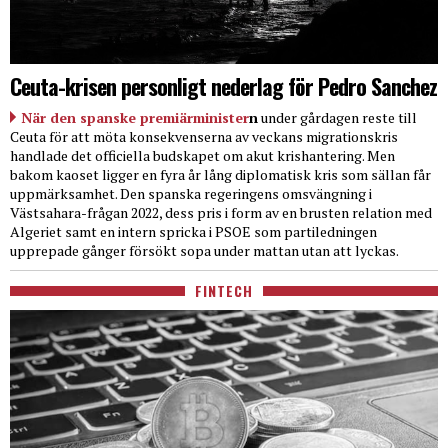
Ceuta-krisen personligt nederlag för Pedro Sanchez
När den spanske premiärminister
n
under gårdagen reste till
Ceuta för att möta konsekvenserna av veckans migrationskris
handlade det officiella budskapet om akut krishantering. Men
bakom kaoset ligger en fyra år lång diplomatisk kris som sällan får
uppmärksamhet. Den spanska regeringens omsvängning i
Västsahara-frågan 2022, dess pris i form av en brusten relation med
Algeriet samt en intern spricka i PSOE som partiledningen
upprepade gånger försökt sopa under mattan utan att lyckas.
FINTECH