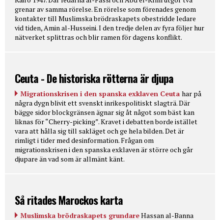
grenar av samma rörelse. En rörelse som förenades genom
kontakter till Muslimska brödraskapets obestridde ledare
vid tiden, Amin al-Husseini. I den tredje delen av fyra följer hur
nätverket splittras och blir ramen för dagens konflikt.
Ceuta - De historiska rötterna är djupa
Migrationskrisen i den spanska exklaven Ceuta
har på
några dygn blivit ett svenskt inrikespolitiskt slagträ. Där
bägge sidor blockgränsen ägnar sig åt något som bäst kan
liknas för “Cherry-picking”. Kravet i debatten borde istället
vara att hålla sig till sakläget och ge hela bilden. Det är
rimligt i tider med desinformation. Frågan om
migrationskrisen i den spanska exklaven är större och går
djupare än vad som är allmänt känt.
Så ritades Marockos karta
Muslimska brödraskapets grundare
Hassan al-Banna