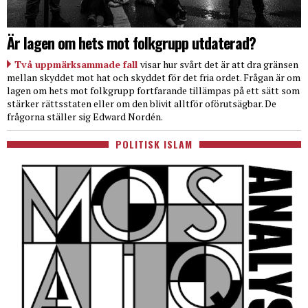
Är lagen om hets mot folkgrupp utdaterad?
Två uppmärksammade fall
visar hur svårt det är att dra gränsen
mellan skyddet mot hat och skyddet för det fria ordet. Frågan är om
lagen om hets mot folkgrupp fortfarande tillämpas på ett sätt som
stärker rättsstaten eller om den blivit alltför oförutsägbar. De
frågorna ställer sig Edward Nordén.
POLITISK ISLAM