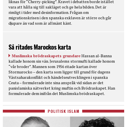
liknas för “Cherry-picking”. Kravet i debatten borde istället
vara att hålla sig till sakläget och ge hela bilden. Det är
rimligt i tider med desinformation. Frågan om
migrationskrisen i den spanska exklaven är större och går
djupare än vad som är allmänt känt.
Så ritades Marockos karta
Muslimska brödraskapets grundare
Hassan al-Banna
kallade honom sin vän. Jerusalems stormufti kallade honom
“vår broder”. Mannen som 1956 ritade kartan över
Stormarocko – den karta som ligger till grund för dagens
Västsaharakonflikt och händelseutvecklingen i spanska
Ceuta – formulerade inte sina anspråk vid sidan av det
panislamiska nätverket kring muftin och Brödraskapet. Han
formulerade dem inifrån det Muslimska brödraskapet.
POLITISK ISLAM