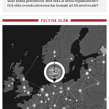
skall kunna genomföras. Men vilka är dessa organisationer?
Och vilka svenska intressen har kommit att bli involverade?
POLITISK ISLAM