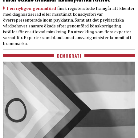
I en nyligen genomförd
finsk registerstudie framgår att klienter
med diagnostiserad eller misstänkt könsdysfori var
överrepresenterade inom psykiatrin. Samt att det psykiatriska
vårdbehovet snarare ökade efter genomförd könskorrigering
istället för en utlovad minskning. En utveckling som flera experter
varnat för. Experter som bland annat ansvarig minister kommit att
brännmärka.
DEMOKRATI