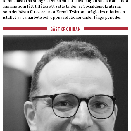
kommunisterna stången. Denna bild är dock långt ifrån den absoluta
sanning som fått tillåtas att sätta bilden av Socialdemokraterna
som det bästa försvaret mot Kreml. Tvärtom präglades relationen
istället av samarbete och öppna relationer under långa perioder.
GÄSTKRÖNIKAN