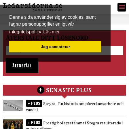
Ledarsidorna.se
Denna sida använder sig av cookies, samt
Tipsa oss idag
lagrar personuppgifter enligt vår
integritetspolicy
Läs mer
ÅTERSTÄLL DITT LÖSENORD
Jag accepterar
ÅTERSTÄLL
SENASTE PLUS
PLUS
Stegra - En historia om påverkansarbete och
vandel
PLUS
Frostig bolagsstämma i Stegra resulterade i
ny huvudägare