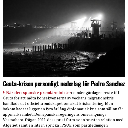
Ceuta-krisen personligt nederlag för Pedro Sanchez
När den spanske premiärminister
n
under gårdagen reste till
Ceuta för att möta konsekvenserna av veckans migrationskris
handlade det officiella budskapet om akut krishantering. Men
bakom kaoset ligger en fyra år lång diplomatisk kris som sällan får
uppmärksamhet. Den spanska regeringens omsvängning i
Västsahara-frågan 2022, dess pris i form av en brusten relation med
Algeriet samt en intern spricka i PSOE som partiledningen