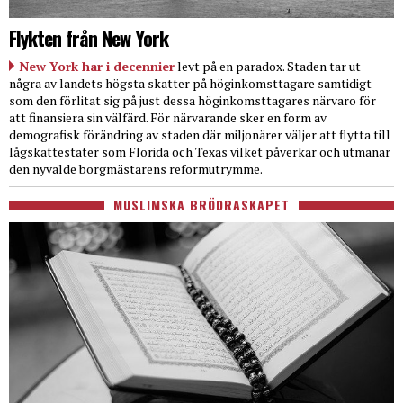
Flykten från New York
New York har i decennier
levt på en paradox. Staden tar ut
några av landets högsta skatter på höginkomsttagare samtidigt
som den förlitat sig på just dessa höginkomsttagares närvaro för
att finansiera sin välfärd. För närvarande sker en form av
demografisk förändring av staden där miljonärer väljer att flytta till
lågskattestater som Florida och Texas vilket påverkar och utmanar
den nyvalde borgmästarens reformutrymme.
MUSLIMSKA BRÖDRASKAPET