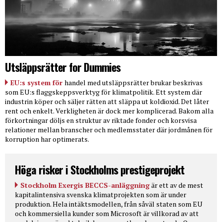
Utsläppsrätter for Dummies
EU:s system för
handel med utsläppsrätter brukar beskrivas
som EU:s flaggskeppsverktyg för klimatpolitik. Ett system där
industrin köper och säljer rätten att släppa ut koldioxid. Det låter
rent och enkelt. Verkligheten är dock mer komplicerad. Bakom alla
förkortningar döljs en struktur av riktade fonder och korsvisa
relationer mellan branscher och medlemsstater där jordmånen för
korruption har optimerats.
Höga risker i Stockholms prestigeprojekt
Stockholm Exergis BECCS-anläggning
är ett av de mest
kapitalintensiva svenska klimatprojekten som är under
produktion. Hela intäktsmodellen, från såväl staten som EU
och kommersiella kunder som Microsoft är villkorad av att