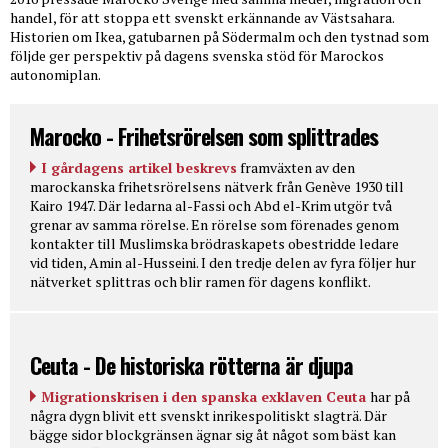
handel, för att stoppa ett svenskt erkännande av Västsahara.
Historien om Ikea, gatubarnen på Södermalm och den tystnad som
följde ger perspektiv på dagens svenska stöd för Marockos
autonomiplan.
Marocko - Frihetsrörelsen som splittrades
I gårdagens artikel beskrevs
framväxten av den
marockanska frihetsrörelsens nätverk från Genève 1930 till
Kairo 1947. Där ledarna al-Fassi och Abd el-Krim utgör två
grenar av samma rörelse. En rörelse som förenades genom
kontakter till Muslimska brödraskapets obestridde ledare
vid tiden, Amin al-Husseini. I den tredje delen av fyra följer hur
nätverket splittras och blir ramen för dagens konflikt.
Ceuta - De historiska rötterna är djupa
Migrationskrisen i den spanska exklaven Ceuta
har på
några dygn blivit ett svenskt inrikespolitiskt slagträ. Där
bägge sidor blockgränsen ägnar sig åt något som bäst kan