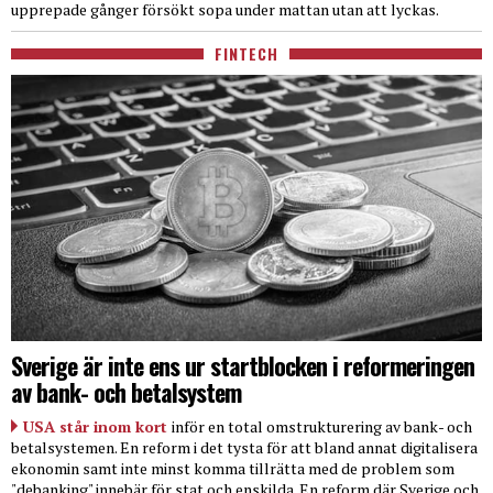
upprepade gånger försökt sopa under mattan utan att lyckas.
FINTECH
Sverige är inte ens ur startblocken i reformeringen
av bank- och betalsystem
USA står inom kort
inför en total omstrukturering av bank- och
betalsystemen. En reform i det tysta för att bland annat digitalisera
ekonomin samt inte minst komma tillrätta med de problem som
"debanking" innebär för stat och enskilda. En reform där Sverige och