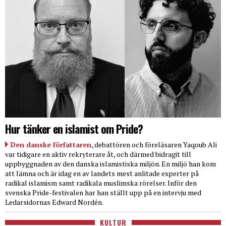
Hur tänker en islamist om Pride?
Den danske författaren
, debattören och föreläsaren Yaqoub Ali
var tidigare en aktiv rekryterare åt, och därmed bidragit till
uppbyggnaden av den danska islamistiska miljön. En miljö han kom
att lämna och är idag en av landets mest anlitade experter på
radikal islamism samt radikala muslimska rörelser. Inför den
svenska Pride-festivalen har han ställt upp på en intervju med
Ledarsidornas Edward Nordén.
KULTUR