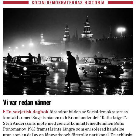
SOCIALDEMOKRATERNAS HISTORIA
Vi var redan vänner
En sovjetisk dagbok
förändrar bilden av Socialdemokraternas
kontakter med Sovjetunionen och Kreml under det “Kalla kriget”.
Sten Anderssons möte med centralkommittémedlemmen Boris
Ponomarjov 1965 framstår inte längre som en isolerad händelse
utan som en del av en långvarig och förtrolig partikanal. En exklusiv