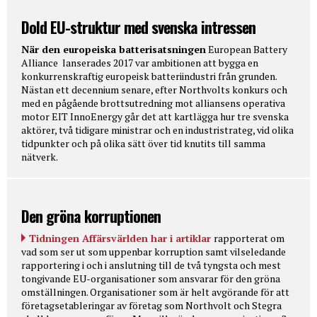
Dold EU-struktur med svenska intressen
När den europeiska batterisatsningen
European Battery
Alliance lanserades 2017 var ambitionen att bygga en
konkurrenskraftig europeisk batteriindustri från grunden.
Nästan ett decennium senare, efter Northvolts konkurs och
med en pågående brottsutredning mot alliansens operativa
motor EIT InnoEnergy går det att kartlägga hur tre svenska
aktörer, två tidigare ministrar och en industristrateg, vid olika
tidpunkter och på olika sätt över tid knutits till samma
nätverk.
Den gröna korruptionen
Tidningen Affärsvärlden har i artiklar
rapporterat om
vad som ser ut som uppenbar korruption samt vilseledande
rapportering i och i anslutning till de två tyngsta och mest
tongivande EU-organisationer som ansvarar för den gröna
omställningen. Organisationer som är helt avgörande för att
företagsetableringar av företag som Northvolt och Stegra