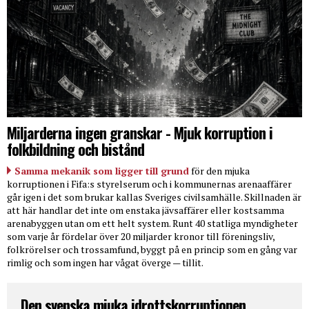
Miljarderna ingen granskar - Mjuk korruption i
folkbildning och bistånd
Samma mekanik som ligger till grund
för den mjuka
korruptionen i Fifa:s styrelserum och i kommunernas arenaaffärer
går igen i det som brukar kallas Sveriges civilsamhälle. Skillnaden är
att här handlar det inte om enstaka jävsaffärer eller kostsamma
arenabyggen utan om ett helt system. Runt 40 statliga myndigheter
som varje år fördelar över 20 miljarder kronor till föreningsliv,
folkrörelser och trossamfund, byggt på en princip som en gång var
rimlig och som ingen har vågat överge — tillit.
Den svenska mjuka idrottskorruptionen