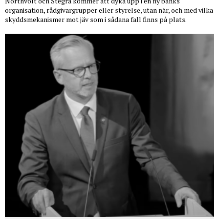
Northvolt och Stegra kommer att dyka upp i en ny banks
organisation, rådgivargrupper eller styrelse, utan när, och med vilka
skyddsmekanismer mot jäv som i sådana fall finns på plats.