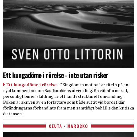
Ett kungadöme i rörelse - inte utan risker
Ett kungadöme i rörelse
– “Kingdom in motion” är titeln på en
nyutkommen bok om Saudiarabiens utveckling. En välinformerad,
personligt buren skildring av ett land i strukturell omvandling.
Boken är skriven av en författare som både suttit vid bordet där
förändringarna förhandlats fram men samtidigt behållit den kritiska
distansen.
CEUTA - MAROCKO