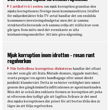
I artikel två i serien
om mjuk korruption granskas den
mjuka korruptionen i Sverige inom kommunsektorn. Istället
för miljardintäkter från TV-avtal handlar det om enskilda
kommuners investeringsbudgetar men det är samma
strukturella beroende och samma ovilja att ställa krav som
går igen. Som möts med det svenskaste av alla
krishanteringsmodeller: Att inte göra någonting.
Mjuk korruption inom idrotten - resan runt
regelverken
När fotbollens korruption diskuteras
handlar det oftast
om det som går att åtala. Mutade domare, riggade matcher,
svarta pengar i en agents handbagage eller annat direkt
juridiskt klandervärt. Detta är en bister verklighet inte minst
genom den gängkriminella infiltrationen av agentmarknaden.
Men det är också den enklaste formen av korruption att peka
ut eftersom den tydligt går att lagföra. Svårare är det med
den mjuka korruptionen där priset för att bortse ifrån den är
lägre än att följa regelverken.