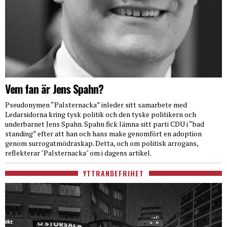
Vem fan är Jens Spahn?
Pseudonymen “Palsternacka” inleder sitt samarbete med
Ledarsidorna kring tysk politik och den tyske politikern och
underbarnet Jens Spahn. Spahn fick lämna sitt parti CDU i “bad
standing” efter att han och hans make genomfört en adoption
genom surrogatmödraskap. Detta, och om politisk arrogans,
reflekterar "Palsternacka" om i dagens artikel.
YTTRANDEFRIHET