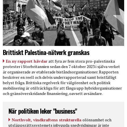
Brittiskt Palestina-nätverk granskas
En ny rapport hävdar
att fyra av fem stora pro-palestinska
protester i Storbritannien sedan den 7 oktober 2023 i själva verket
är organiserade av etablerade biståndsorganisationer. Rapporten
beskriver en reell och delvis underrapporterad samt bristfälligt
belyst fråga. Brittiska regelverk för välgörenhet och politisk
mobilisering är otillräckliga för att fånga upp hybridorganisationer
och gränsöverskridande finansiering, oavsett avsändare.
När politiken leker "business"
Northvolt, vindkraftens strukturella
olönsamhet och
utsläppsrättssystemets inbyggda snedvridningar är inte