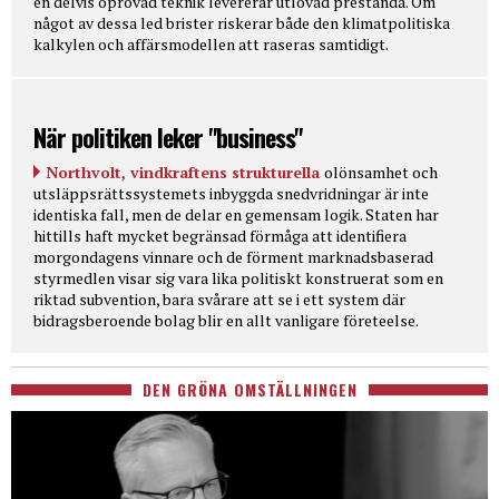
en delvis oprövad teknik levererar utlovad prestanda. Om
något av dessa led brister riskerar både den klimatpolitiska
kalkylen och affärsmodellen att raseras samtidigt.
När politiken leker "business"
Northvolt, vindkraftens strukturella
olönsamhet och
utsläppsrättssystemets inbyggda snedvridningar är inte
identiska fall, men de delar en gemensam logik. Staten har
hittills haft mycket begränsad förmåga att identifiera
morgondagens vinnare och de förment marknadsbaserad
styrmedlen visar sig vara lika politiskt konstruerat som en
riktad subvention, bara svårare att se i ett system där
bidragsberoende bolag blir en allt vanligare företeelse.
DEN GRÖNA OMSTÄLLNINGEN