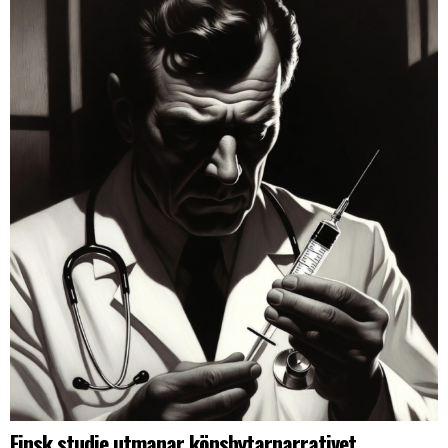
Finsk studie utmanar könsbytarnarrativet