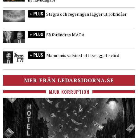
PLUS
Stegra och regeringen lägger ut rökridåer
PLUS
Så förändras MAGA
PLUS
Mamdanis valvinst ett tveeggat svärd
MER FRÅN LEDARSIDORNA.SE
MJUK KORRUPTION