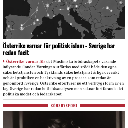
Österrike varnar för politisk islam - Sverige har
redan facit
Österrike varnar för
det Muslimska brödraskapets växande
inflytande i landet. Varningen utfärdas med stöd i både den egna
säkerhetstjänsten och Tysklands säkerhetstjänst årliga översikt
och är i praktiken en beskrivning av en process som redan är
genomförd i Sverige. Österrike efterlyser nu ett verktyg i form av en
lag. Sverige har redan hotbildsanalysen men saknar fortfarande det
politiska modet och ledarskapet.
KÖNSDYSFORI