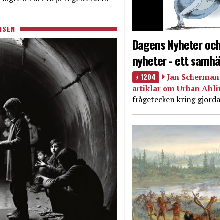
ISEN
Dagens Nyheter och
nyheter - ett samhä
1204
Jan Scherman 
artiklar om Urban Ahl
frågetecken kring gjorda