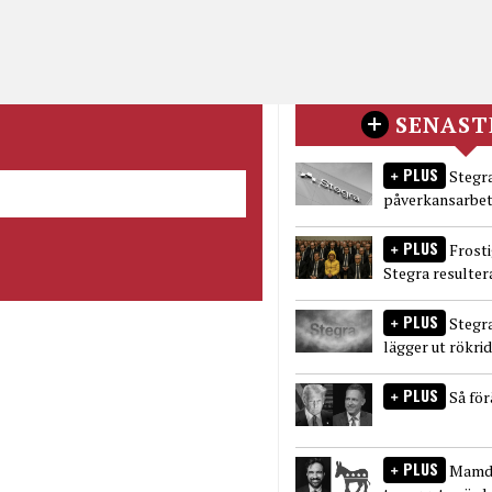
SENAST
PLUS
Stegra
påverkansarbet
PLUS
Frost
Stegra resulter
PLUS
Stegr
lägger ut rökri
PLUS
Så fö
PLUS
Mamda