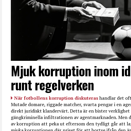
Mjuk korruption inom id
runt regelverken
När fotbollens korruption diskuteras
handlar det oft
Mutade domare, riggade matcher, svarta pengar i en age
direkt juridiskt klandervärt. Detta är en bister verkligh
gängkriminella infiltrationen av agentmarknaden. Men d
av korruption att peka ut eftersom den tydligt går att l
mjuka korruptionen där priset för att bortse ifrån den är