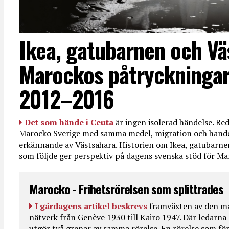
Ikea, gatubarnen och Vä
Marockos påtryckningar
2012–2016
Det som hände i Ceuta
är ingen isolerad händelse. R
Marocko Sverige med samma medel, migration och handel
erkännande av Västsahara. Historien om Ikea, gatubarn
som följde ger perspektiv på dagens svenska stöd för 
Marocko - Frihetsrörelsen som splittrades
I gårdagens artikel beskrevs
framväxten av den ma
nätverk från Genève 1930 till Kairo 1947. Där ledarna
utgör två grenar av samma rörelse. En rörelse som fö