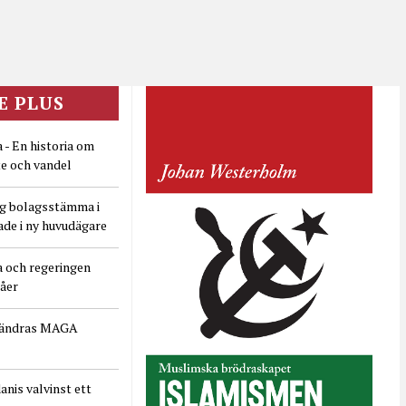
E PLUS
 - En historia om
e och vandel
ig bolagsstämma i
ade i ny huvudägare
a och regeringen
dåer
rändras MAGA
nis valvinst ett