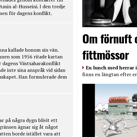
Amin al-Husseini. I den tredje
amen för dagens konflikt.
Om förnuft 
fittmössor
na kallade honom sin vän.
nnen som 1956 ritade kartan
r dagens Västsaharakonflikt
En lunch med herrar i
de inte sina anspråk vid sidan
finns en längtan efter e
raskapet. Han formulerade dem
ar på några dygn blivit ett
kgränsen ägnar sig åt något
tten borde istället vara att