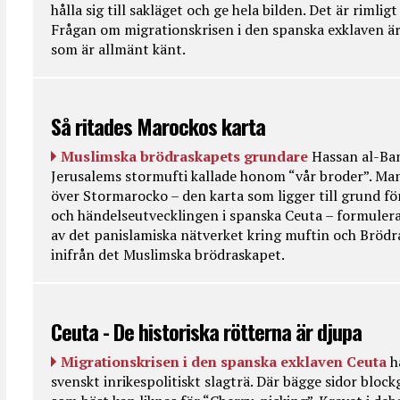
hålla sig till sakläget och ge hela bilden. Det är rimlig
Frågan om migrationskrisen i den spanska exklaven är
som är allmänt känt.
Så ritades Marockos karta
Muslimska brödraskapets grundare
Hassan al-Ban
Jerusalems stormufti kallade honom “vår broder”. Ma
över Stormarocko – den karta som ligger till grund fö
och händelseutvecklingen i spanska Ceuta – formulera
av det panislamiska nätverket kring muftin och Bröd
inifrån det Muslimska brödraskapet.
Ceuta - De historiska rötterna är djupa
Migrationskrisen i den spanska exklaven Ceuta
h
svenskt inrikespolitiskt slagträ. Där bägge sidor bloc