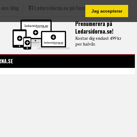
 oss idag
Ledarsidorna.se på Facebook
Jag accepterar
Prenumerera på
Ledarsidorna.se!
Kostar dig endast 499 kr
per halvår.
RNA.SE