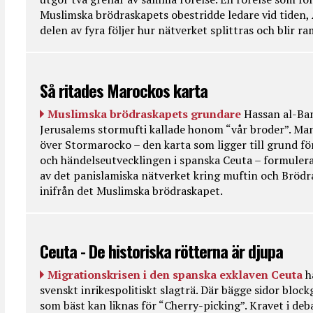
Muslimska brödraskapets obestridde ledare vid tiden, 
delen av fyra följer hur nätverket splittras och blir r
Så ritades Marockos karta
Muslimska brödraskapets grundare
Hassan al-Ban
Jerusalems stormufti kallade honom “vår broder”. Ma
över Stormarocko – den karta som ligger till grund fö
och händelseutvecklingen i spanska Ceuta – formulera
av det panislamiska nätverket kring muftin och Bröd
inifrån det Muslimska brödraskapet.
Ceuta - De historiska rötterna är djupa
Migrationskrisen i den spanska exklaven Ceuta
h
svenskt inrikespolitiskt slagträ. Där bägge sidor bloc
som bäst kan liknas för “Cherry-picking”. Kravet i deba