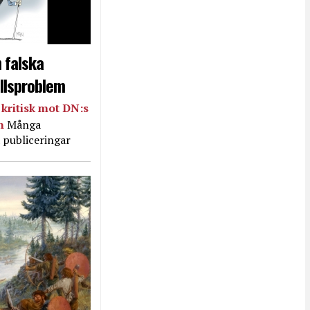
 falska
llsproblem
kritisk mot DN:s
in
Många
 publiceringar