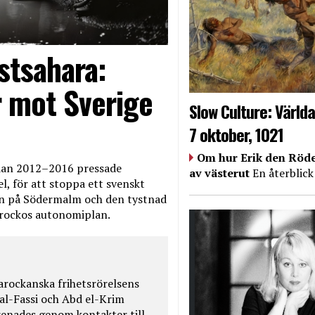
stsahara:
 mot Sverige
Slow Culture: Världa
7 oktober, 1021
Om hur Erik den Röde
edan 2012–2016 pressade
av västerut
En återblick
, för att stoppa ett svenskt
en på Södermalm och den tystnad
Marockos autonomiplan.
rockanska frihetsrörelsens
 al-Fassi och Abd el-Krim
renades genom kontakter till