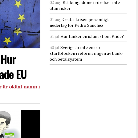
02 aug
Ett kungadöme i rörelse - inte
utan risker
01 aug
Ceuta-krisen personligt
nederlag för Pedro Sanchez
31 jul
Hur tänker en islamist om Pride?
30 jul
Sverige är inte ens ur
startblocken i reformeringen av bank-
- Hur
och betalsystem
ade EU
 är okänt namn i