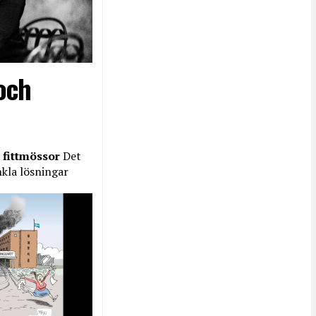
och
 fittmössor
Det
nkla lösningar