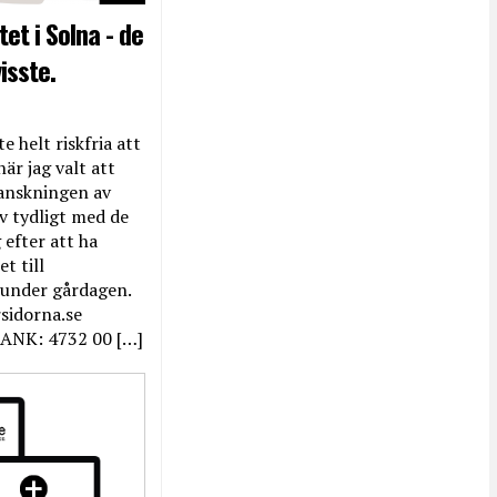
et i Solna - de
isste.
e helt riskfria att
när jag valt att
anskningen av
ev tydligt med de
efter att ha
t till
 under gårdagen.
rsidorna.se
ANK: 4732 00 […]