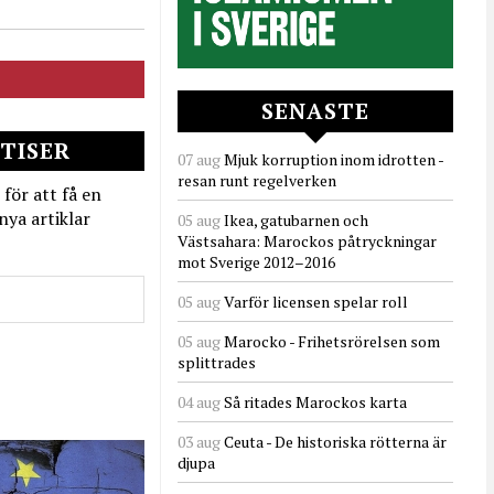
SENASTE
TISER
07 aug
Mjuk korruption inom idrotten -
resan runt regelverken
 för att få en
nya artiklar
05 aug
Ikea, gatubarnen och
Västsahara: Marockos påtryckningar
mot Sverige 2012–2016
05 aug
Varför licensen spelar roll
05 aug
Marocko - Frihetsrörelsen som
splittrades
04 aug
Så ritades Marockos karta
03 aug
Ceuta - De historiska rötterna är
djupa