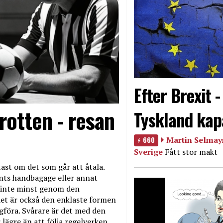
Efter Brexit 
rotten - resan
Tyskland kap
660
Martin Selmayr
Sverige
Fått stor makt
ast om det som går att åtala.
nts handbagage eller annat
et inte minst genom den
et är också den enklaste formen
agföra. Svårare är det med den
 lägre än att följa regelverken.