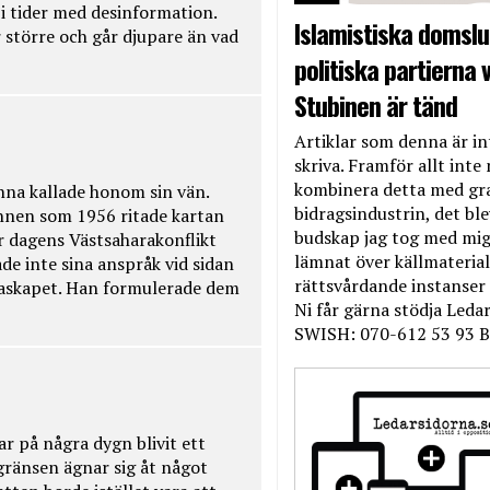
t i tider med desinformation.
Islamistiska domslut
 större och går djupare än vad
politiska partierna v
Stubinen är tänd
Artiklar som denna är int
skriva. Framför allt inte 
kombinera detta med gr
na kallade honom sin vän.
bidragsindustrin, det bl
nnen som 1956 ritade kartan
budskap jag tog med mig 
r dagens Västsaharakonflikt
lämnat över källmateriale
de inte sina anspråk vid sidan
rättsvårdande instanser
raskapet. Han formulerade dem
Ni får gärna stödja Leda
SWISH: 070-612 53 93 B
ar på några dygn blivit ett
kgränsen ägnar sig åt något