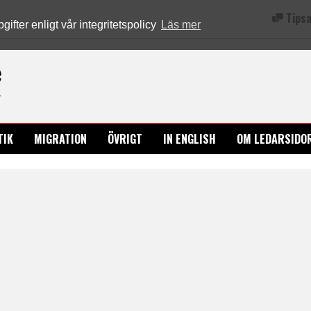
Tipsa
fter enligt vår integritetspolicy
Läs mer
Ledarsidorna.se
TIK
MIGRATION
ÖVRIGT
IN ENGLISH
OM LEDARSIDO