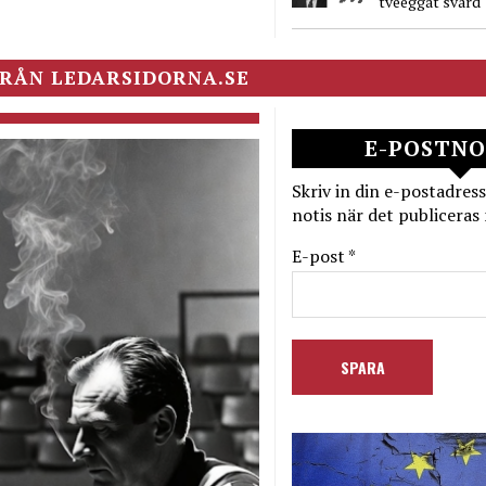
tveeggat svärd
RÅN LEDARSIDORNA.SE
E-POSTNO
Skriv in din e-postadress
notis när det publiceras 
E-post *