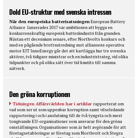
Dold EU-struktur med svenska intressen
När den europeiska batterisatsningen
European Battery
Alliance lanserades 2017 var ambitionen att bygga en
konkurrenskraftig europeisk batteriindustri från grunden.
Nästan ett decennium senare, efter Northvolts konkurs och
med en pågående brottsutredning mot alliansens operativa
motor EIT InnoEnergy går det att kartlägga hur tre svenska
aktörer, två tidigare ministrar och en industristrateg, vid olika
tidpunkter och på olika sätt över tid knutits till samma
nätverk.
Den gröna korruptionen
Tidningen Affärsvärlden har i artiklar
rapporterat om
vad som ser ut som uppenbar korruption samt vilseledande
rapportering i och i anslutning till de två tyngsta och mest
tongivande EU-organisationer som ansvarar för den gröna
omställningen. Organisationer som är helt avgörande för att
företagsetableringar av företag som Northvolt och Stegra