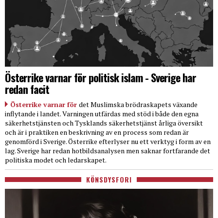
Österrike varnar för politisk islam - Sverige har
redan facit
Österrike varnar för
det Muslimska brödraskapets växande
inflytande i landet. Varningen utfärdas med stöd i både den egna
säkerhetstjänsten och Tysklands säkerhetstjänst årliga översikt
och är i praktiken en beskrivning av en process som redan är
genomförd i Sverige. Österrike efterlyser nu ett verktyg i form av en
lag. Sverige har redan hotbildsanalysen men saknar fortfarande det
politiska modet och ledarskapet.
KÖNSDYSFORI