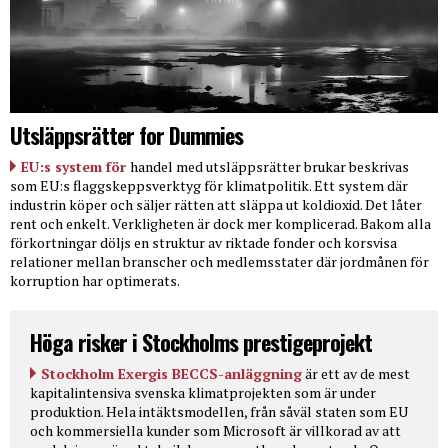
Utsläppsrätter for Dummies
EU:s system för
handel med utsläppsrätter brukar beskrivas
som EU:s flaggskeppsverktyg för klimatpolitik. Ett system där
industrin köper och säljer rätten att släppa ut koldioxid. Det låter
rent och enkelt. Verkligheten är dock mer komplicerad. Bakom alla
förkortningar döljs en struktur av riktade fonder och korsvisa
relationer mellan branscher och medlemsstater där jordmånen för
korruption har optimerats.
Höga risker i Stockholms prestigeprojekt
Stockholm Exergis BECCS-anläggning
är ett av de mest
kapitalintensiva svenska klimatprojekten som är under
produktion. Hela intäktsmodellen, från såväl staten som EU
och kommersiella kunder som Microsoft är villkorad av att