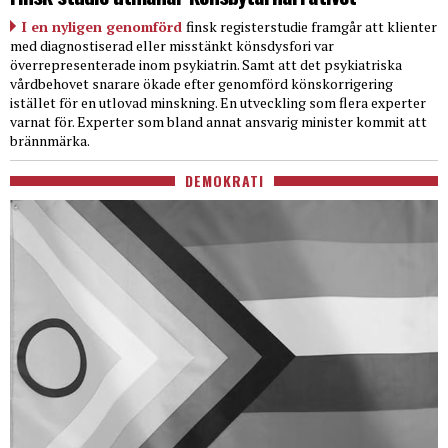
I en nyligen genomförd
finsk registerstudie framgår att klienter
med diagnostiserad eller misstänkt könsdysfori var
överrepresenterade inom psykiatrin. Samt att det psykiatriska
vårdbehovet snarare ökade efter genomförd könskorrigering
istället för en utlovad minskning. En utveckling som flera experter
varnat för. Experter som bland annat ansvarig minister kommit att
brännmärka.
DEMOKRATI