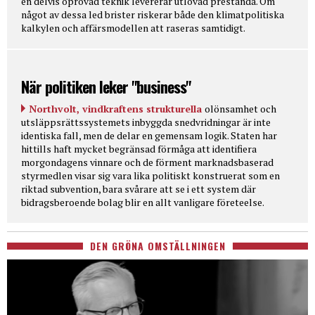
en delvis oprövad teknik levererar utlovad prestanda. Om
något av dessa led brister riskerar både den klimatpolitiska
kalkylen och affärsmodellen att raseras samtidigt.
När politiken leker "business"
Northvolt, vindkraftens strukturella
olönsamhet och
utsläppsrättssystemets inbyggda snedvridningar är inte
identiska fall, men de delar en gemensam logik. Staten har
hittills haft mycket begränsad förmåga att identifiera
morgondagens vinnare och de förment marknadsbaserad
styrmedlen visar sig vara lika politiskt konstruerat som en
riktad subvention, bara svårare att se i ett system där
bidragsberoende bolag blir en allt vanligare företeelse.
DEN GRÖNA OMSTÄLLNINGEN