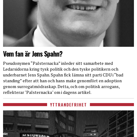
Vem fan är Jens Spahn?
Pseudonymen “Palsternacka” inleder sitt samarbete med
Ledarsidorna kring tysk politik och den tyske politikern och
underbarnet Jens Spahn. Spahn fick lämna sitt parti CDU i “bad
standing” efter att han och hans make genomfört en adoption
genom surrogatmödraskap. Detta, och om politisk arrogans,
reflekterar "Palsternacka" om i dagens artikel.
YTTRANDEFRIHET