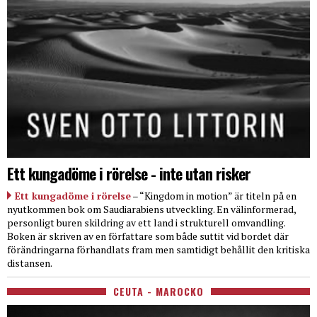
Ett kungadöme i rörelse - inte utan risker
Ett kungadöme i rörelse
– “Kingdom in motion” är titeln på en
nyutkommen bok om Saudiarabiens utveckling. En välinformerad,
personligt buren skildring av ett land i strukturell omvandling.
Boken är skriven av en författare som både suttit vid bordet där
förändringarna förhandlats fram men samtidigt behållit den kritiska
distansen.
CEUTA - MAROCKO