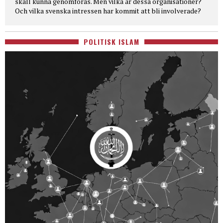
skall kunna genomföras. Men vilka är dessa organisationer?
Och vilka svenska intressen har kommit att bli involverade?
POLITISK ISLAM