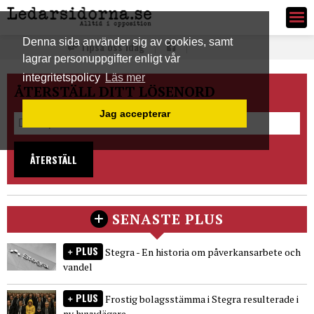
Ledarsidorna.se
Denna sida använder sig av cookies, samt
Tipsa oss idag
lagrar personuppgifter enligt vår
integritetspolicy
Läs mer
ÅTERSTÄLL DITT LÖSENORD
Jag accepterar
ÅTERSTÄLL
SENASTE PLUS
PLUS
Stegra - En historia om påverkansarbete och
vandel
PLUS
Frostig bolagsstämma i Stegra resulterade i
ny huvudägare