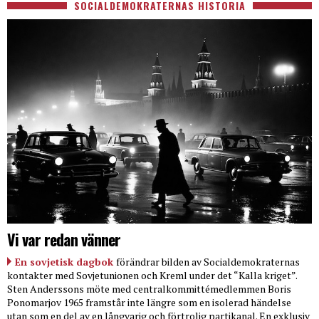
SOCIALDEMOKRATERNAS HISTORIA
Vi var redan vänner
En sovjetisk dagbok
förändrar bilden av Socialdemokraternas
kontakter med Sovjetunionen och Kreml under det “Kalla kriget”.
Sten Anderssons möte med centralkommittémedlemmen Boris
Ponomarjov 1965 framstår inte längre som en isolerad händelse
utan som en del av en långvarig och förtrolig partikanal. En exklusiv