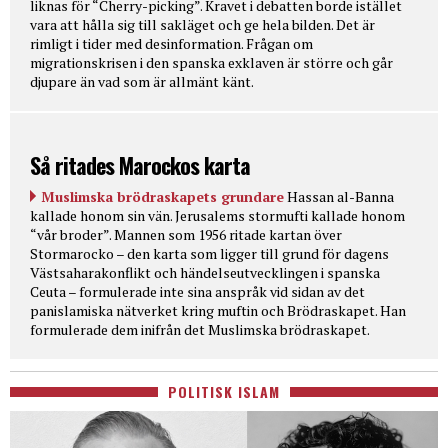
liknas för “Cherry-picking”. Kravet i debatten borde istället
vara att hålla sig till sakläget och ge hela bilden. Det är
rimligt i tider med desinformation. Frågan om
migrationskrisen i den spanska exklaven är större och går
djupare än vad som är allmänt känt.
Så ritades Marockos karta
Muslimska brödraskapets grundare
Hassan al-Banna
kallade honom sin vän. Jerusalems stormufti kallade honom
“vår broder”. Mannen som 1956 ritade kartan över
Stormarocko – den karta som ligger till grund för dagens
Västsaharakonflikt och händelseutvecklingen i spanska
Ceuta – formulerade inte sina anspråk vid sidan av det
panislamiska nätverket kring muftin och Brödraskapet. Han
formulerade dem inifrån det Muslimska brödraskapet.
POLITISK ISLAM