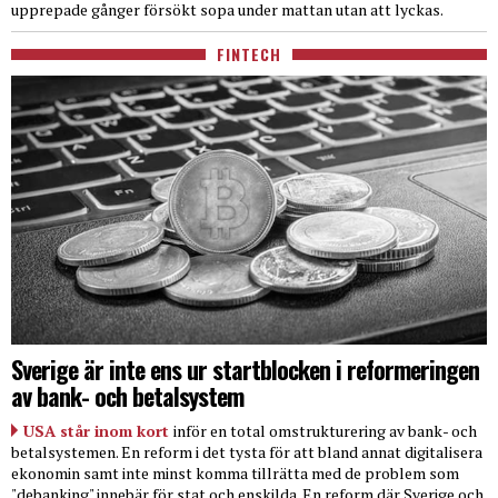
upprepade gånger försökt sopa under mattan utan att lyckas.
FINTECH
Sverige är inte ens ur startblocken i reformeringen
av bank- och betalsystem
USA står inom kort
inför en total omstrukturering av bank- och
betalsystemen. En reform i det tysta för att bland annat digitalisera
ekonomin samt inte minst komma tillrätta med de problem som
"debanking" innebär för stat och enskilda. En reform där Sverige och