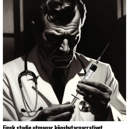
Finsk studie utmanar könsbytarnarrativet