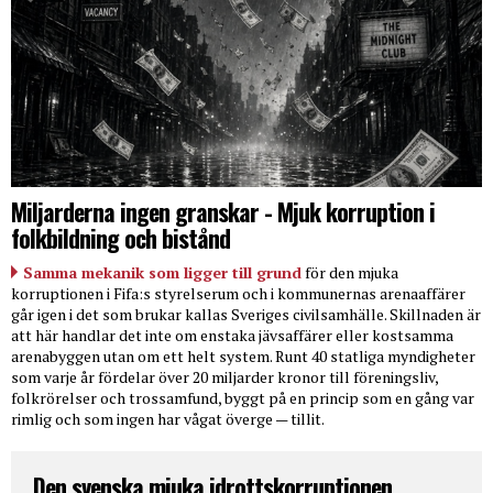
Miljarderna ingen granskar - Mjuk korruption i
folkbildning och bistånd
Samma mekanik som ligger till grund
för den mjuka
korruptionen i Fifa:s styrelserum och i kommunernas arenaaffärer
går igen i det som brukar kallas Sveriges civilsamhälle. Skillnaden är
att här handlar det inte om enstaka jävsaffärer eller kostsamma
arenabyggen utan om ett helt system. Runt 40 statliga myndigheter
som varje år fördelar över 20 miljarder kronor till föreningsliv,
folkrörelser och trossamfund, byggt på en princip som en gång var
rimlig och som ingen har vågat överge — tillit.
Den svenska mjuka idrottskorruptionen