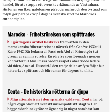
handel, för att stoppa ett svenskt erkännande av Västsahara.
Historien om Ikea, gatubarnen på Södermalm och den tystnad som
följde ger perspektiv på dagens svenska stöd för Marockos
autonomiplan.
Marocko - Frihetsrörelsen som splittrades
I gårdagens artikel beskrevs
framväxten av den
marockanska frihetsrörelsens nätverk från Genève 1930 till
Kairo 1947. Där ledarna al-Fassi och Abd el-Krim utgör två
grenar av samma rörelse. En rörelse som förenades genom
kontakter till Muslimska brödraskapets obestridde ledare
vid tiden, Amin al-Husseini. I den tredje delen av fyra följer hur
nätverket splittras och blir ramen för dagens konflikt.
Ceuta - De historiska rötterna är djupa
Migrationskrisen i den spanska exklaven Ceuta
har på
några dygn blivit ett svenskt inrikespolitiskt slagträ. Där
bägge sidor blockgränsen ägnar sig åt något som bäst kan