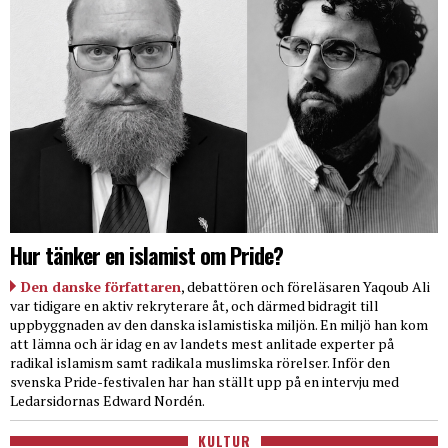
Hur tänker en islamist om Pride?
Den danske författaren
, debattören och föreläsaren Yaqoub Ali
var tidigare en aktiv rekryterare åt, och därmed bidragit till
uppbyggnaden av den danska islamistiska miljön. En miljö han kom
att lämna och är idag en av landets mest anlitade experter på
radikal islamism samt radikala muslimska rörelser. Inför den
svenska Pride-festivalen har han ställt upp på en intervju med
Ledarsidornas Edward Nordén.
KULTUR