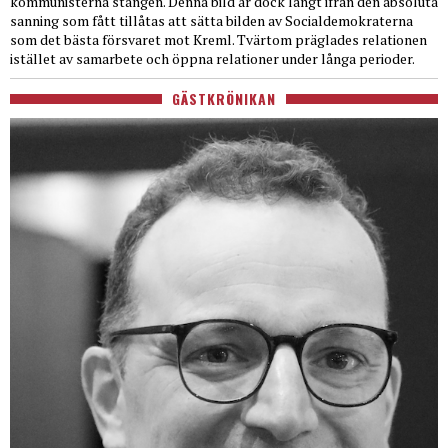
kommunisterna stången. Denna bild är dock långt ifrån den absoluta
sanning som fått tillåtas att sätta bilden av Socialdemokraterna
som det bästa försvaret mot Kreml. Tvärtom präglades relationen
istället av samarbete och öppna relationer under långa perioder.
GÄSTKRÖNIKAN