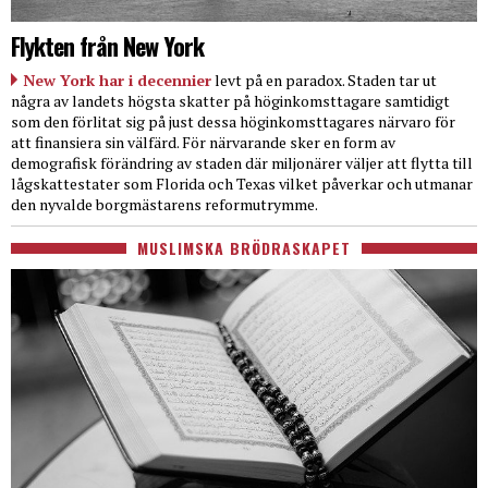
Flykten från New York
New York har i decennier
levt på en paradox. Staden tar ut
några av landets högsta skatter på höginkomsttagare samtidigt
som den förlitat sig på just dessa höginkomsttagares närvaro för
att finansiera sin välfärd. För närvarande sker en form av
demografisk förändring av staden där miljonärer väljer att flytta till
lågskattestater som Florida och Texas vilket påverkar och utmanar
den nyvalde borgmästarens reformutrymme.
MUSLIMSKA BRÖDRASKAPET