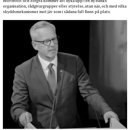
Northvolt och Stegra kommer att dyka upp i en ny banks
organisation, rådgivargrupper eller styrelse, utan när, och med vilka
skyddsmekanismer mot jäv som i sådana fall finns på plats.