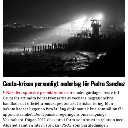
Ceuta-krisen personligt nederlag för Pedro Sanchez
När den spanske premiärminister
n
under gårdagen reste till
Ceuta för att möta konsekvenserna av veckans migrationskris
handlade det officiella budskapet om akut krishantering. Men
bakom kaoset ligger en fyra år lång diplomatisk kris som sällan får
uppmärksamhet. Den spanska regeringens omsvängning i
Västsahara-frågan 2022, dess pris i form av en brusten relation med
Algeriet samt en intern spricka i PSOE som partiledningen