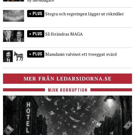
PLUS
Stegra och regeringen lägger ut rökridåer
PLUS
Så förändras MAGA
PLUS
Mamdanis valvinst ett tveeggat svärd
MER FRÅN LEDARSIDORNA.SE
MJUK KORRUPTION