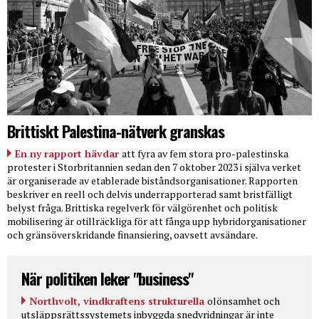
Brittiskt Palestina-nätverk granskas
En ny rapport hävdar
att fyra av fem stora pro-palestinska
protester i Storbritannien sedan den 7 oktober 2023 i själva verket
är organiserade av etablerade biståndsorganisationer. Rapporten
beskriver en reell och delvis underrapporterad samt bristfälligt
belyst fråga. Brittiska regelverk för välgörenhet och politisk
mobilisering är otillräckliga för att fånga upp hybridorganisationer
och gränsöverskridande finansiering, oavsett avsändare.
När politiken leker "business"
Northvolt, vindkraftens strukturella
olönsamhet och
utsläppsrättssystemets inbyggda snedvridningar är inte