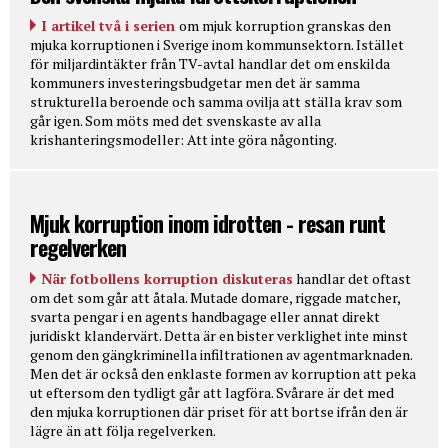
I artikel två i serien
om mjuk korruption granskas den
mjuka korruptionen i Sverige inom kommunsektorn. Istället
för miljardintäkter från TV-avtal handlar det om enskilda
kommuners investeringsbudgetar men det är samma
strukturella beroende och samma ovilja att ställa krav som
går igen. Som möts med det svenskaste av alla
krishanteringsmodeller: Att inte göra någonting.
Mjuk korruption inom idrotten - resan runt
regelverken
När fotbollens korruption diskuteras
handlar det oftast
om det som går att åtala. Mutade domare, riggade matcher,
svarta pengar i en agents handbagage eller annat direkt
juridiskt klandervärt. Detta är en bister verklighet inte minst
genom den gängkriminella infiltrationen av agentmarknaden.
Men det är också den enklaste formen av korruption att peka
ut eftersom den tydligt går att lagföra. Svårare är det med
den mjuka korruptionen där priset för att bortse ifrån den är
lägre än att följa regelverken.