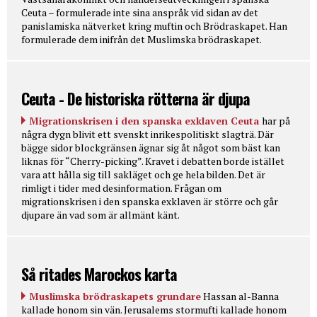
Ceuta – formulerade inte sina anspråk vid sidan av det
panislamiska nätverket kring muftin och Brödraskapet. Han
formulerade dem inifrån det Muslimska brödraskapet.
Ceuta - De historiska rötterna är djupa
Migrationskrisen i den spanska exklaven Ceuta
har på
några dygn blivit ett svenskt inrikespolitiskt slagträ. Där
bägge sidor blockgränsen ägnar sig åt något som bäst kan
liknas för “Cherry-picking”. Kravet i debatten borde istället
vara att hålla sig till sakläget och ge hela bilden. Det är
rimligt i tider med desinformation. Frågan om
migrationskrisen i den spanska exklaven är större och går
djupare än vad som är allmänt känt.
Så ritades Marockos karta
Muslimska brödraskapets grundare
Hassan al-Banna
kallade honom sin vän. Jerusalems stormufti kallade honom