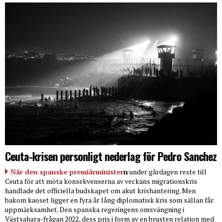
Ceuta-krisen personligt nederlag för Pedro Sanchez
När den spanske premiärminister
n
under gårdagen reste till
Ceuta för att möta konsekvenserna av veckans migrationskris
handlade det officiella budskapet om akut krishantering. Men
bakom kaoset ligger en fyra år lång diplomatisk kris som sällan får
uppmärksamhet. Den spanska regeringens omsvängning i
Västsahara-frågan 2022, dess pris i form av en brusten relation med