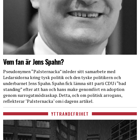
Vem fan är Jens Spahn?
Pseudonymen “Palsternacka” inleder sitt samarbete med
Ledarsidorna kring tysk politik och den tyske politikern och
underbarnet Jens Spahn. Spahn fick lämna sitt parti CDU i “bad
standing” efter att han och hans make genomfört en adoption
genom surrogatmödraskap. Detta, och om politisk arrogans,
reflekterar "Palsternacka" om i dagens artikel.
YTTRANDEFRIHET