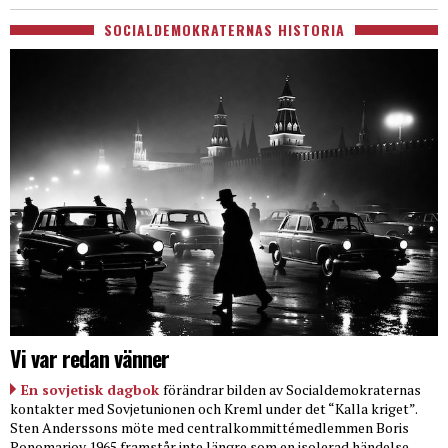
SOCIALDEMOKRATERNAS HISTORIA
Vi var redan vänner
En sovjetisk dagbok
förändrar bilden av Socialdemokraternas
kontakter med Sovjetunionen och Kreml under det “Kalla kriget”.
Sten Anderssons möte med centralkommittémedlemmen Boris
Ponomarjov 1965 framstår inte längre som en isolerad händelse