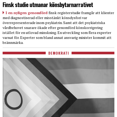
Finsk studie utmanar könsbytarnarrativet
I en nyligen genomförd
finsk registerstudie framgår att klienter
med diagnostiserad eller misstänkt könsdysfori var
överrepresenterade inom psykiatrin. Samt att det psykiatriska
vårdbehovet snarare ökade efter genomförd könskorrigering
istället för en utlovad minskning. En utveckling som flera experter
varnat för. Experter som bland annat ansvarig minister kommit att
brännmärka.
DEMOKRATI