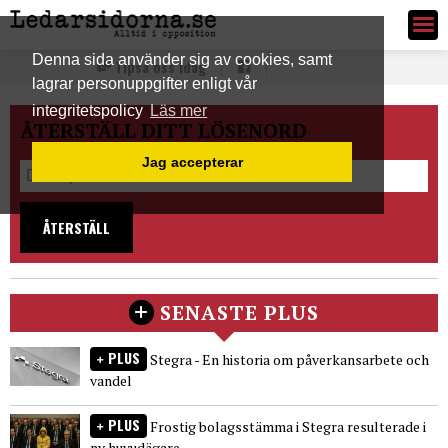
Ledarsidorna.se
Denna sida använder sig av cookies, samt
Tipsa oss idag
lagrar personuppgifter enligt vår
integritetspolicy
Läs mer
ÅTERSTÄLL DITT LÖSENORD
Jag accepterar
ÅTERSTÄLL
SENASTE PLUS
PLUS
Stegra - En historia om påverkansarbete och
vandel
PLUS
Frostig bolagsstämma i Stegra resulterade i
ny huvudägare