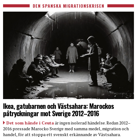
DEN SPANSKA MIGRATIONSKRISEN
Ikea, gatubarnen och Västsahara: Marockos
påtryckningar mot Sverige 2012–2016
Det som hände i Ceuta
är ingen isolerad händelse. Redan 2012–
2016 pressade Marocko Sverige med samma medel, migration och
handel, för att stoppa ett svenskt erkännande av Västsahara.