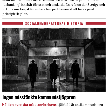
"debanking" innebär för stat och enskilda. En reform där Sverige och
EU inte ens börjat formulera hur problemen skall lösas på ett
principiellt plan.
SOCIALDEMOKRATERNAS HISTORIA
Ingen misstänkte kommunistjägaren
I den svenska arbetarrörelsens
självbild är antikommunismen