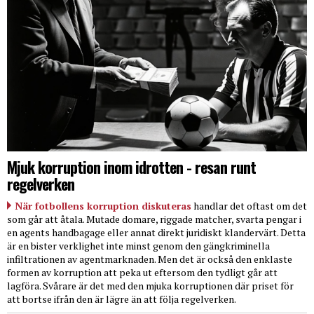
Mjuk korruption inom idrotten - resan runt
regelverken
När fotbollens korruption diskuteras
handlar det oftast om det
som går att åtala. Mutade domare, riggade matcher, svarta pengar i
en agents handbagage eller annat direkt juridiskt klandervärt. Detta
är en bister verklighet inte minst genom den gängkriminella
infiltrationen av agentmarknaden. Men det är också den enklaste
formen av korruption att peka ut eftersom den tydligt går att
lagföra. Svårare är det med den mjuka korruptionen där priset för
att bortse ifrån den är lägre än att följa regelverken.