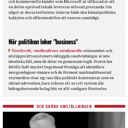
och kommersiella kunder som Microsoft är villkorad av att
en delvis oprövad teknik levererar utlovad prestanda. Om
något av dessa led brister riskerar både den klimatpolitiska
kalkylen och affärsmodellen att raseras samtidigt.
När politiken leker "business"
Northvolt, vindkraftens strukturella
olönsamhet och
utsläppsrättssystemets inbyggda snedvridningar är inte
identiska fall, men de delar en gemensam logik. Staten har
hittills haft mycket begränsad förmåga att identifiera
morgondagens vinnare och de förment marknadsbaserad
styrmedlen visar sig vara lika politiskt konstruerat som en
riktad subvention, bara svårare att se i ett system där
bidragsberoende bolag blir en allt vanligare företeelse.
DEN GRÖNA OMSTÄLLNINGEN