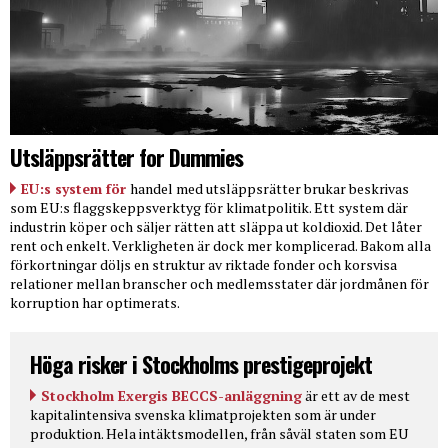
Utsläppsrätter for Dummies
EU:s system för
handel med utsläppsrätter brukar beskrivas
som EU:s flaggskeppsverktyg för klimatpolitik. Ett system där
industrin köper och säljer rätten att släppa ut koldioxid. Det låter
rent och enkelt. Verkligheten är dock mer komplicerad. Bakom alla
förkortningar döljs en struktur av riktade fonder och korsvisa
relationer mellan branscher och medlemsstater där jordmånen för
korruption har optimerats.
Höga risker i Stockholms prestigeprojekt
Stockholm Exergis BECCS-anläggning
är ett av de mest
kapitalintensiva svenska klimatprojekten som är under
produktion. Hela intäktsmodellen, från såväl staten som EU