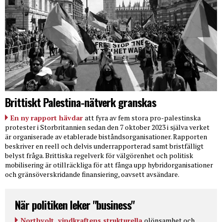
Brittiskt Palestina-nätverk granskas
En ny rapport hävdar
att fyra av fem stora pro-palestinska
protester i Storbritannien sedan den 7 oktober 2023 i själva verket
är organiserade av etablerade biståndsorganisationer. Rapporten
beskriver en reell och delvis underrapporterad samt bristfälligt
belyst fråga. Brittiska regelverk för välgörenhet och politisk
mobilisering är otillräckliga för att fånga upp hybridorganisationer
och gränsöverskridande finansiering, oavsett avsändare.
När politiken leker "business"
Northvolt, vindkraftens strukturella
olönsamhet och