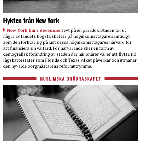
Flykten från New York
New York har i decennier
levt på en paradox. Staden tar ut
några av landets högsta skatter på höginkomsttagare samtidigt
som den förlitat sig på just dessa höginkomsttagares närvaro för
att finansiera sin välfärd. För närvarande sker en form av
demografisk förändring av staden där miljonärer väljer att flytta till
lågskattestater som Florida och Texas vilket påverkar och utmanar
den nyvalde borgmästarens reformutrymme.
MUSLIMSKA BRÖDRASKAPET