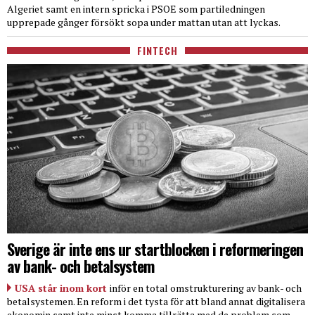
Algeriet samt en intern spricka i PSOE som partiledningen
upprepade gånger försökt sopa under mattan utan att lyckas.
FINTECH
Sverige är inte ens ur startblocken i reformeringen
av bank- och betalsystem
USA står inom kort
inför en total omstrukturering av bank- och
betalsystemen. En reform i det tysta för att bland annat digitalisera
ekonomin samt inte minst komma tillrätta med de problem som