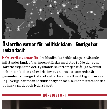
Österrike varnar för politisk islam - Sverige har
redan facit
Österrike varnar för
det Muslimska brödraskapets växande
inflytande i landet. Varningen utfärdas med stöd i både den egna
säkerhetstjänsten och Tysklands säkerhetstjänst årliga översikt
och är i praktiken en beskrivning av en process som redan är
genomförd i Sverige. Österrike efterlyser nu ett verktyg i form av en
lag. Sverige har redan hotbildsanalysen men saknar fortfarande det
politiska modet och ledarskapet.
KÖNSDYSFORI