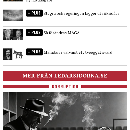
PLUS
Stegra och regeringen lägger ut rökridåer
PLUS
Så förändras MAGA
PLUS
Mamdanis valvinst ett tveeggat svärd
MER FRÅN LEDARSIDORNA.SE
KORRUPTION