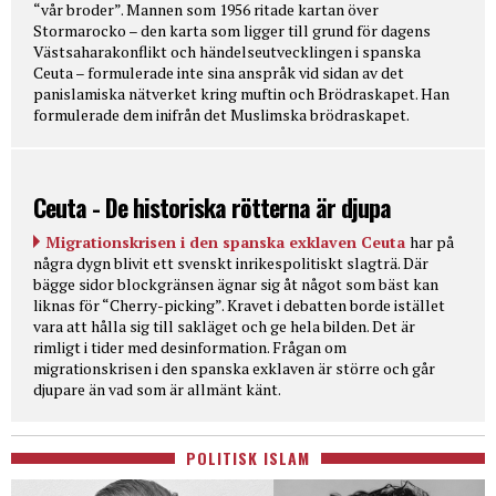
“vår broder”. Mannen som 1956 ritade kartan över
Stormarocko – den karta som ligger till grund för dagens
Västsaharakonflikt och händelseutvecklingen i spanska
Ceuta – formulerade inte sina anspråk vid sidan av det
panislamiska nätverket kring muftin och Brödraskapet. Han
formulerade dem inifrån det Muslimska brödraskapet.
Ceuta - De historiska rötterna är djupa
Migrationskrisen i den spanska exklaven Ceuta
har på
några dygn blivit ett svenskt inrikespolitiskt slagträ. Där
bägge sidor blockgränsen ägnar sig åt något som bäst kan
liknas för “Cherry-picking”. Kravet i debatten borde istället
vara att hålla sig till sakläget och ge hela bilden. Det är
rimligt i tider med desinformation. Frågan om
migrationskrisen i den spanska exklaven är större och går
djupare än vad som är allmänt känt.
POLITISK ISLAM