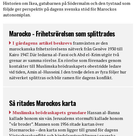
Historien om Ikea, gatubarnen på Södermalm och den tystnad som
följde ger perspektiv på dagens svenska stöd för Marockos
autonomiplan.
Marocko - Frihetsrörelsen som splittrades
I gårdagens artikel beskrevs
framväxten av den
marockanska frihetsrörelsens nätverk från Genève 1930 till
Kairo 1947. Där ledarna al-Fassi och Abd el-Krim utgör två
grenar av samma rörelse. En rörelse som förenades genom
kontakter till Muslimska brödraskapets obestridde ledare
vid tiden, Amin al-Husseini. I den tredje delen av fyra följer hur
nätverket splittras och blir ramen för dagens konflikt.
Så ritades Marockos karta
Muslimska brödraskapets grundare
Hassan al-Banna
kallade honom sin vän. Jerusalems stormufti kallade honom
“vår broder”. Mannen som 1956 ritade kartan över
Stormarocko – den karta som ligger till grund för dagens
Västsaharakonflikt och händelseutvecklingen i spanska