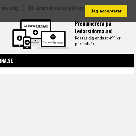
 oss idag
Ledarsidorna.se på Facebook
Jag accepterar
Prenumerera på
Ledarsidorna.se!
Kostar dig endast 499 kr
per halvår.
RNA.SE