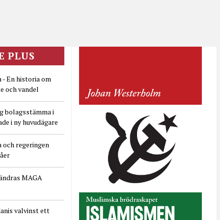
E PLUS
 - En historia om
e och vandel
ig bolagsstämma i
ade i ny huvudägare
a och regeringen
dåer
rändras MAGA
nis valvinst ett