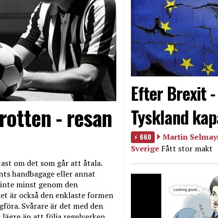
Efter Brexit 
rotten - resan
Tyskland kap
660
Martin Selmayr
Sverige
Fått stor makt
ast om det som går att åtala.
nts handbagage eller annat
et inte minst genom den
et är också den enklaste formen
agföra. Svårare är det med den
 lägre än att följa regelverken.