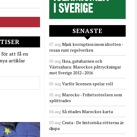
SENASTE
TISER
07 aug
Mjuk korruption inom idrotten -
resan runt regelverken
 för att få en
nya artiklar
05 aug
Ikea, gatubarnen och
Västsahara: Marockos påtryckningar
mot Sverige 2012–2016
05 aug
Varför licensen spelar roll
05 aug
Marocko - Frihetsrörelsen som
splittrades
04 aug
Så ritades Marockos karta
03 aug
Ceuta - De historiska rötterna är
djupa