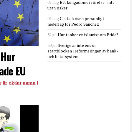
02 aug
Ett kungadöme i rörelse - inte
utan risker
01 aug
Ceuta-krisen personligt
nederlag för Pedro Sanchez
31 jul
Hur tänker en islamist om Pride?
30 jul
Sverige är inte ens ur
startblocken i reformeringen av bank-
- Hur
och betalsystem
ade EU
 är okänt namn i