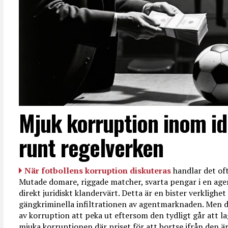
Mjuk korruption inom id
runt regelverken
När fotbollens korruption diskuteras
handlar det oft
Mutade domare, riggade matcher, svarta pengar i en age
direkt juridiskt klandervärt. Detta är en bister verkligh
gängkriminella infiltrationen av agentmarknaden. Men d
av korruption att peka ut eftersom den tydligt går att l
mjuka korruptionen där priset för att bortse ifrån den är