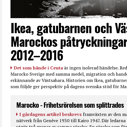
Ikea, gatubarnen och Vä
Marockos påtryckningar
2012–2016
Det som hände i Ceuta
är ingen isolerad händelse. R
Marocko Sverige med samma medel, migration och handel
erkännande av Västsahara. Historien om Ikea, gatubarn
som följde ger perspektiv på dagens svenska stöd för 
Marocko - Frihetsrörelsen som splittrades
I gårdagens artikel beskrevs
framväxten av den ma
nätverk från Genève 1930 till Kairo 1947. Där ledarna
utgör två grenar av samma rörelse. En rörelse som fö