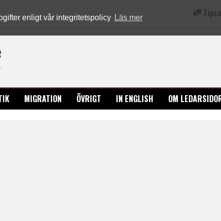
Tipsa
fter enligt vår integritetspolicy
Läs mer
Ledarsidorna.se
TIK
MIGRATION
ÖVRIGT
IN ENGLISH
OM LEDARSIDO