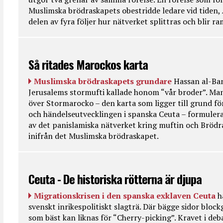
Muslimska brödraskapets obestridde ledare vid tiden, 
delen av fyra följer hur nätverket splittras och blir r
Så ritades Marockos karta
Muslimska brödraskapets grundare
Hassan al-Ban
Jerusalems stormufti kallade honom “vår broder”. Ma
över Stormarocko – den karta som ligger till grund fö
och händelseutvecklingen i spanska Ceuta – formulera
av det panislamiska nätverket kring muftin och Bröd
inifrån det Muslimska brödraskapet.
Ceuta - De historiska rötterna är djupa
Migrationskrisen i den spanska exklaven Ceuta
h
svenskt inrikespolitiskt slagträ. Där bägge sidor bloc
som bäst kan liknas för “Cherry-picking”. Kravet i deba