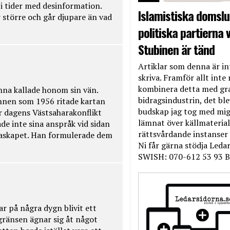
t i tider med desinformation.
Islamistiska domslut
 större och går djupare än vad
politiska partierna v
Stubinen är tänd
Artiklar som denna är int
skriva. Framför allt inte 
kombinera detta med gr
na kallade honom sin vän.
bidragsindustrin, det bl
nnen som 1956 ritade kartan
budskap jag tog med mig 
r dagens Västsaharakonflikt
lämnat över källmateriale
de inte sina anspråk vid sidan
rättsvårdande instanser
raskapet. Han formulerade dem
Ni får gärna stödja Leda
SWISH: 070-612 53 93 B
ar på några dygn blivit ett
kgränsen ägnar sig åt något