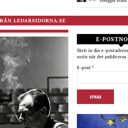
tveeggat svärd
RÅN LEDARSIDORNA.SE
E-POSTNO
Skriv in din e-postadress
notis när det publiceras 
E-post *