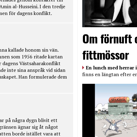
Amin al-Husseini. I den tredje
amen för dagens konflikt.
Om förnuft 
fittmössor
na kallade honom sin vän.
nnen som 1956 ritade kartan
r dagens Västsaharakonflikt
En lunch med herrar i
de inte sina anspråk vid sidan
finns en längtan efter e
raskapet. Han formulerade dem
ar på några dygn blivit ett
kgränsen ägnar sig åt något
tten borde istället vara att