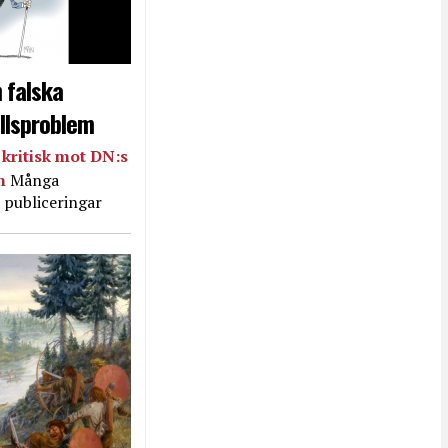
 falska
llsproblem
kritisk mot DN:s
in
Många
 publiceringar