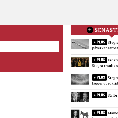
SENAST
PLUS
Stegra
påverkansarbet
PLUS
Frost
Stegra resulter
PLUS
Stegr
lägger ut rökri
PLUS
Så fö
PLUS
Mamda