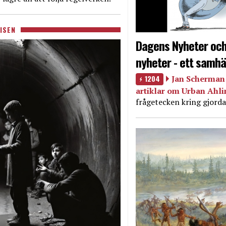
ISEN
Dagens Nyheter och
nyheter - ett samhä
1204
Jan Scherman 
artiklar om Urban Ahl
frågetecken kring gjorda