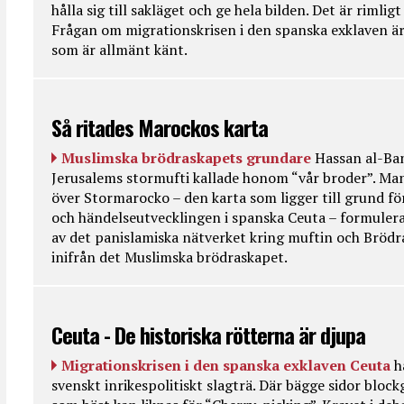
hålla sig till sakläget och ge hela bilden. Det är rimlig
Frågan om migrationskrisen i den spanska exklaven är
som är allmänt känt.
Så ritades Marockos karta
Muslimska brödraskapets grundare
Hassan al-Ban
Jerusalems stormufti kallade honom “vår broder”. Ma
över Stormarocko – den karta som ligger till grund fö
och händelseutvecklingen i spanska Ceuta – formulera
av det panislamiska nätverket kring muftin och Bröd
inifrån det Muslimska brödraskapet.
Ceuta - De historiska rötterna är djupa
Migrationskrisen i den spanska exklaven Ceuta
h
svenskt inrikespolitiskt slagträ. Där bägge sidor bloc