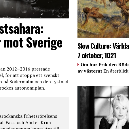
stsahara:
 mot Sverige
Slow Culture: Världa
7 oktober, 1021
Om hur Erik den Röde
edan 2012–2016 pressade
av västerut
En återblick
, för att stoppa ett svenskt
en på Södermalm och den tystnad
Marockos autonomiplan.
rockanska frihetsrörelsens
 al-Fassi och Abd el-Krim
renades genom kontakter till