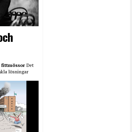
och
 fittmössor
Det
nkla lösningar