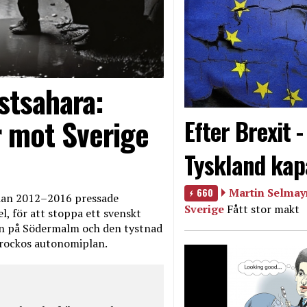
stsahara:
 mot Sverige
Efter Brexit 
Tyskland kap
660
Martin Selmayr
edan 2012–2016 pressade
Sverige
Fått stor makt
, för att stoppa ett svenskt
en på Södermalm och den tystnad
Marockos autonomiplan.