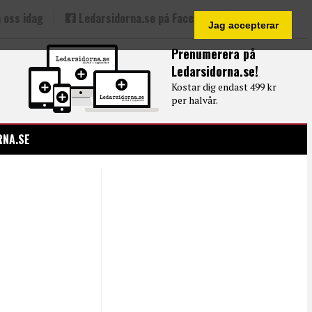
 oss idag
Ledarsidorna.se på Facebook
Jag accepterar
Prenumerera på
Ledarsidorna.se!
Kostar dig endast 499 kr
per halvår.
RNA.SE