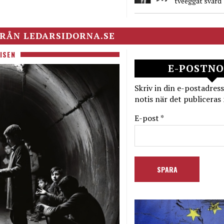
tveeggat svärd
RÅN LEDARSIDORNA.SE
ISEN
E-POSTNO
Skriv in din e-postadress
notis när det publiceras 
E-post *