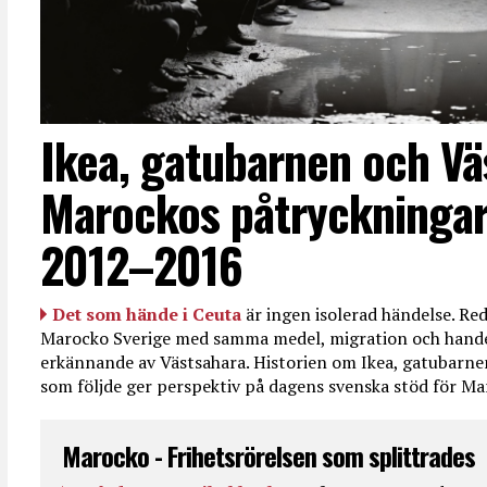
Ikea, gatubarnen och Vä
Marockos påtryckningar
2012–2016
Det som hände i Ceuta
är ingen isolerad händelse. R
Marocko Sverige med samma medel, migration och handel
erkännande av Västsahara. Historien om Ikea, gatubarn
som följde ger perspektiv på dagens svenska stöd för 
Marocko - Frihetsrörelsen som splittrades