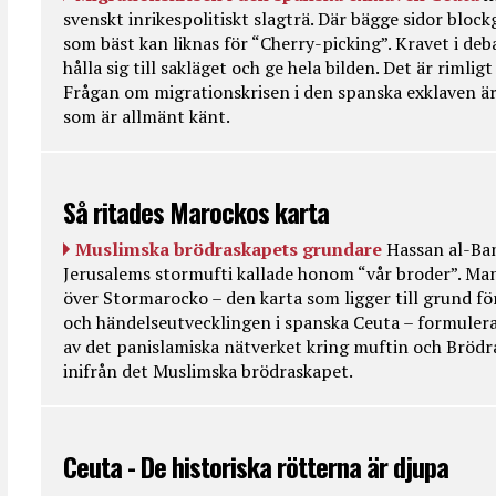
svenskt inrikespolitiskt slagträ. Där bägge sidor bloc
som bäst kan liknas för “Cherry-picking”. Kravet i deba
hålla sig till sakläget och ge hela bilden. Det är rimlig
Frågan om migrationskrisen i den spanska exklaven är
som är allmänt känt.
Så ritades Marockos karta
Muslimska brödraskapets grundare
Hassan al-Ban
Jerusalems stormufti kallade honom “vår broder”. Ma
över Stormarocko – den karta som ligger till grund fö
och händelseutvecklingen i spanska Ceuta – formulera
av det panislamiska nätverket kring muftin och Bröd
inifrån det Muslimska brödraskapet.
Ceuta - De historiska rötterna är djupa