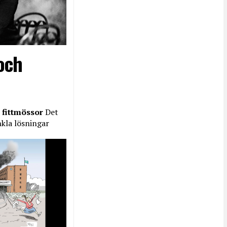
och
 fittmössor
Det
nkla lösningar