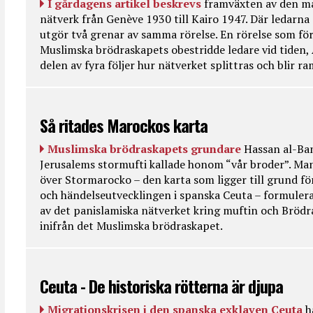
I gårdagens artikel beskrevs
framväxten av den ma
nätverk från Genève 1930 till Kairo 1947. Där ledarna
utgör två grenar av samma rörelse. En rörelse som fö
Muslimska brödraskapets obestridde ledare vid tiden, 
delen av fyra följer hur nätverket splittras och blir r
Så ritades Marockos karta
Muslimska brödraskapets grundare
Hassan al-Ban
Jerusalems stormufti kallade honom “vår broder”. Ma
över Stormarocko – den karta som ligger till grund fö
och händelseutvecklingen i spanska Ceuta – formulera
av det panislamiska nätverket kring muftin och Bröd
inifrån det Muslimska brödraskapet.
Ceuta - De historiska rötterna är djupa
Migrationskrisen i den spanska exklaven Ceuta
h