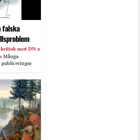
 falska
llsproblem
kritisk mot DN:s
in
Många
 publiceringar