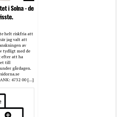
et i Solna - de
isste.
e helt riskfria att
när jag valt att
anskningen av
ev tydligt med de
efter att ha
t till
 under gårdagen.
rsidorna.se
ANK: 4732 00 […]