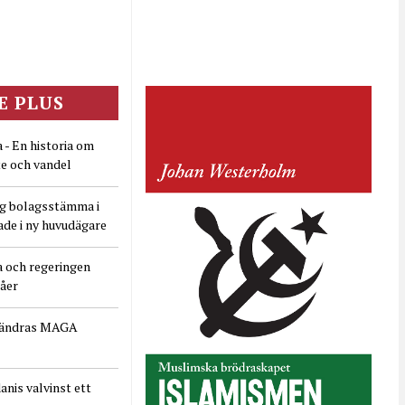
E PLUS
 - En historia om
e och vandel
ig bolagsstämma i
ade i ny huvudägare
a och regeringen
dåer
rändras MAGA
nis valvinst ett