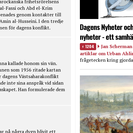
rockanska frihetsrörelsens
 al-Fassi och Abd el-Krim
renades genom kontakter till
Amin al-Husseini. I den tredje
Dagens Nyheter och
amen för dagens konflikt.
nyheter - ett samhä
1204
Jan Scherman 
artiklar om Urban Ahl
frågetecken kring gjorda
na kallade honom sin vän.
nnen som 1956 ritade kartan
r dagens Västsaharakonflikt
de inte sina anspråk vid sidan
raskapet. Han formulerade dem
ar på några dygn blivit ett