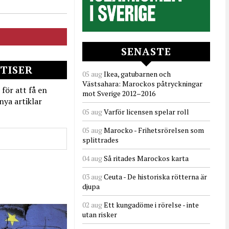
SENASTE
TISER
05 aug
Ikea, gatubarnen och
Västsahara: Marockos påtryckningar
 för att få en
mot Sverige 2012–2016
nya artiklar
05 aug
Varför licensen spelar roll
05 aug
Marocko - Frihetsrörelsen som
splittrades
04 aug
Så ritades Marockos karta
03 aug
Ceuta - De historiska rötterna är
djupa
02 aug
Ett kungadöme i rörelse - inte
utan risker