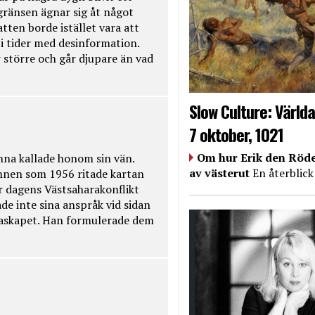
kgränsen ägnar sig åt något
tten borde istället vara att
t i tider med desinformation.
 större och går djupare än vad
Slow Culture: Världa
7 oktober, 1021
Om hur Erik den Röde
na kallade honom sin vän.
av västerut
En återblick
nnen som 1956 ritade kartan
r dagens Västsaharakonflikt
de inte sina anspråk vid sidan
raskapet. Han formulerade dem