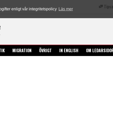
Tipsa
fter enligt vår integritetspolicy
Läs mer
Ledarsidorna.se
TIK
MIGRATION
ÖVRIGT
IN ENGLISH
OM LEDARSIDO