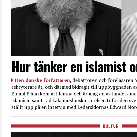
Hur tänker en islamist 
Den danske författaren
, debattören och föreläsaren Y
rekryterare åt, och därmed bidragit till uppbyggnaden av
En miljö han kom att lämna och är idag en av landets mes
islamism samt radikala muslimska rörelser. Inför den sve
ställt upp på en intervju med Ledarsidornas Edward Nor
KULTUR