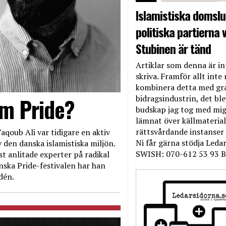
Islamistiska domslut
politiska partierna v
Stubinen är tänd
Artiklar som denna är int
skriva. Framför allt inte 
kombinera detta med gr
bidragsindustrin, det bl
om Pride?
budskap jag tog med mig 
lämnat över källmateriale
rättsvårdande instanser
aqoub Ali var tidigare en aktiv
Ni får gärna stödja Leda
 den danska islamistiska miljön.
SWISH: 070-612 53 93 B
t anlitade experter på radikal
nska Pride-festivalen har han
dén.