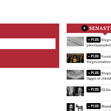
SENAST
PLUS
Stegra
påverkansarbet
PLUS
Frost
Stegra resulter
PLUS
Stegr
lägger ut rökri
PLUS
Så fö
PLUS
Mamda