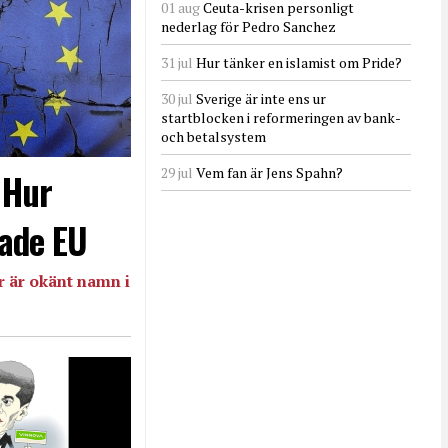
01 aug
Ceuta-krisen personligt
nederlag för Pedro Sanchez
31 jul
Hur tänker en islamist om Pride?
30 jul
Sverige är inte ens ur
startblocken i reformeringen av bank-
och betalsystem
29 jul
Vem fan är Jens Spahn?
- Hur
ade EU
 är okänt namn i