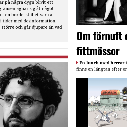
ar på några dygn blivit ett
kgränsen ägnar sig åt något
tten borde istället vara att
t i tider med desinformation.
 större och går djupare än vad
Om förnuft 
fittmössor
En lunch med herrar i
finns en längtan efter e