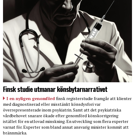
Finsk studie utmanar könsbytarnarrativet
I en nyligen genomförd
finsk registerstudie framgår att klienter
med diagnostiserad eller misstänkt könsdysfori var
överrepresenterade inom psykiatrin. Samt att det psykiatriska
vårdbehovet snarare ökade efter genomförd könskorrigering
istället för en utlovad minskning. En utveckling som flera experter
varnat för. Experter som bland annat ansvarig minister kommit att
brännmärka.