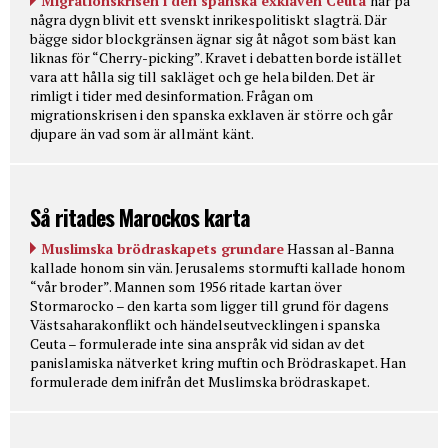
Migrationskrisen i den spanska exklaven Ceuta
har på
några dygn blivit ett svenskt inrikespolitiskt slagträ. Där
bägge sidor blockgränsen ägnar sig åt något som bäst kan
liknas för “Cherry-picking”. Kravet i debatten borde istället
vara att hålla sig till sakläget och ge hela bilden. Det är
rimligt i tider med desinformation. Frågan om
migrationskrisen i den spanska exklaven är större och går
djupare än vad som är allmänt känt.
Så ritades Marockos karta
Muslimska brödraskapets grundare
Hassan al-Banna
kallade honom sin vän. Jerusalems stormufti kallade honom
“vår broder”. Mannen som 1956 ritade kartan över
Stormarocko – den karta som ligger till grund för dagens
Västsaharakonflikt och händelseutvecklingen i spanska
Ceuta – formulerade inte sina anspråk vid sidan av det
panislamiska nätverket kring muftin och Brödraskapet. Han
formulerade dem inifrån det Muslimska brödraskapet.