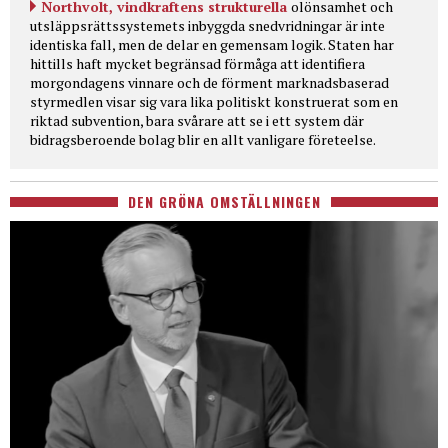
Northvolt, vindkraftens strukturella
olönsamhet och
utsläppsrättssystemets inbyggda snedvridningar är inte
identiska fall, men de delar en gemensam logik. Staten har
hittills haft mycket begränsad förmåga att identifiera
morgondagens vinnare och de förment marknadsbaserad
styrmedlen visar sig vara lika politiskt konstruerat som en
riktad subvention, bara svårare att se i ett system där
bidragsberoende bolag blir en allt vanligare företeelse.
DEN GRÖNA OMSTÄLLNINGEN