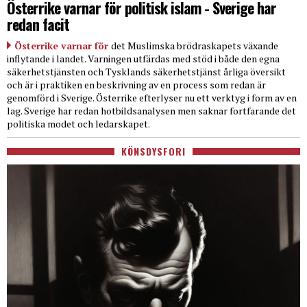
Österrike varnar för politisk islam - Sverige har
redan facit
Österrike varnar för
det Muslimska brödraskapets växande
inflytande i landet. Varningen utfärdas med stöd i både den egna
säkerhetstjänsten och Tysklands säkerhetstjänst årliga översikt
och är i praktiken en beskrivning av en process som redan är
genomförd i Sverige. Österrike efterlyser nu ett verktyg i form av en
lag. Sverige har redan hotbildsanalysen men saknar fortfarande det
politiska modet och ledarskapet.
KÖNSDYSFORI