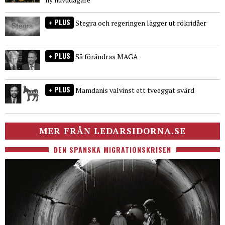
PLUS
Stegra och regeringen lägger ut rökridåer
PLUS
Så förändras MAGA
PLUS
Mamdanis valvinst ett tveeggat svärd
MER FRÅN LEDARSIDORNA.SE
DEN SPANSKA MIGRATIONSKRISEN