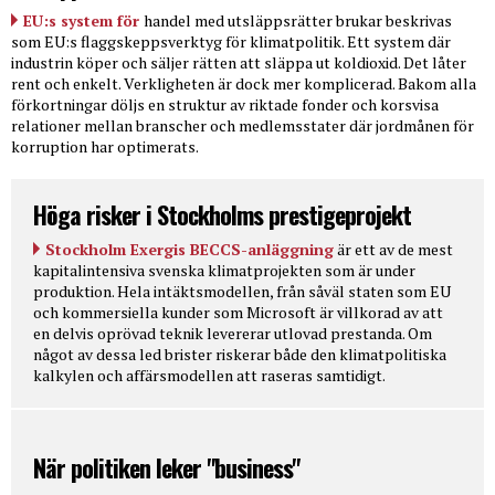
EU:s system för
handel med utsläppsrätter brukar beskrivas
som EU:s flaggskeppsverktyg för klimatpolitik. Ett system där
industrin köper och säljer rätten att släppa ut koldioxid. Det låter
rent och enkelt. Verkligheten är dock mer komplicerad. Bakom alla
förkortningar döljs en struktur av riktade fonder och korsvisa
relationer mellan branscher och medlemsstater där jordmånen för
korruption har optimerats.
Höga risker i Stockholms prestigeprojekt
Stockholm Exergis BECCS-anläggning
är ett av de mest
kapitalintensiva svenska klimatprojekten som är under
produktion. Hela intäktsmodellen, från såväl staten som EU
och kommersiella kunder som Microsoft är villkorad av att
en delvis oprövad teknik levererar utlovad prestanda. Om
något av dessa led brister riskerar både den klimatpolitiska
kalkylen och affärsmodellen att raseras samtidigt.
När politiken leker "business"