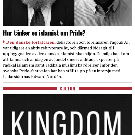
Hur tänker en islamist om Pride?
Den danske författaren
, debattören och föreläsaren Yaqoub Ali
var tidigare en aktiv rekryterare åt, och därmed bidragit till
uppbyggnaden av den danska islamistiska miljön. En miljö han kom
att lämna och är idag en av landets mest anlitade experter på
radikal islamism samt radikala muslimska rörelser. Inför den
svenska Pride-festivalen har han ställt upp på en intervju med
Ledarsidornas Edward Nordén.
KULTUR