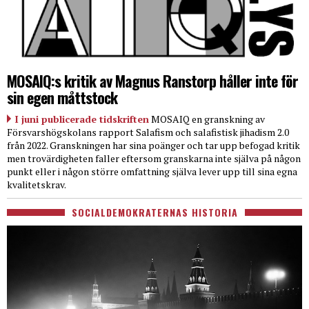
MOSAIQ:s kritik av Magnus Ranstorp håller inte för
sin egen måttstock
I juni publicerade tidskriften
MOSAIQ en granskning av
Försvarshögskolans rapport Salafism och salafistisk jihadism 2.0
från 2022. Granskningen har sina poänger och tar upp befogad kritik
men trovärdigheten faller eftersom granskarna inte själva på någon
punkt eller i någon större omfattning själva lever upp till sina egna
kvalitetskrav.
SOCIALDEMOKRATERNAS HISTORIA