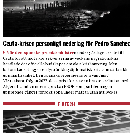
Ceuta-krisen personligt nederlag för Pedro Sanchez
När den spanske premiärminister
n
under gårdagen reste till
Ceuta för att möta konsekvenserna av veckans migrationskris
handlade det officiella budskapet om akut krishantering. Men
bakom kaoset ligger en fyra år lång diplomatisk kris som sällan får
uppmärksamhet. Den spanska regeringens omsvängning i
Västsahara-frågan 2022, dess pris i form av en brusten relation med
Algeriet samt en intern spricka i PSOE som partiledningen
upprepade gånger försökt sopa under mattan utan att lyckas.
FINTECH