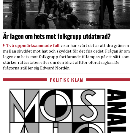
Är lagen om hets mot folkgrupp utdaterad?
Två uppmärksammade fall
visar hur svårt det är att dra gränsen
mellan skyddet mot hat och skyddet för det fria ordet. Frågan är om
lagen om hets mot folkgrupp fortfarande tillämpas på ett sätt som
stärker rättsstaten eller om den blivit alltför oförutsägbar. De
frågorna ställer sig Edward Nordén.
POLITISK ISLAM