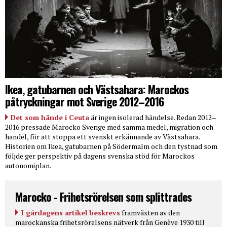
Ikea, gatubarnen och Västsahara: Marockos
påtryckningar mot Sverige 2012–2016
Det som hände i Ceuta
är ingen isolerad händelse. Redan 2012–
2016 pressade Marocko Sverige med samma medel, migration och
handel, för att stoppa ett svenskt erkännande av Västsahara.
Historien om Ikea, gatubarnen på Södermalm och den tystnad som
följde ger perspektiv på dagens svenska stöd för Marockos
autonomiplan.
Marocko - Frihetsrörelsen som splittrades
I gårdagens artikel beskrevs
framväxten av den
marockanska frihetsrörelsens nätverk från Genève 1930 till