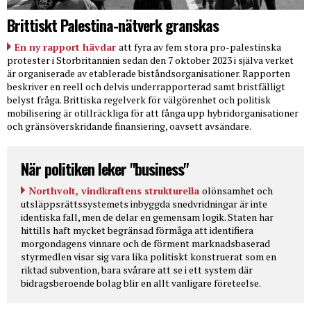
Brittiskt Palestina-nätverk granskas
En ny rapport hävdar
att fyra av fem stora pro-palestinska
protester i Storbritannien sedan den 7 oktober 2023 i själva verket
är organiserade av etablerade biståndsorganisationer. Rapporten
beskriver en reell och delvis underrapporterad samt bristfälligt
belyst fråga. Brittiska regelverk för välgörenhet och politisk
mobilisering är otillräckliga för att fånga upp hybridorganisationer
och gränsöverskridande finansiering, oavsett avsändare.
När politiken leker "business"
Northvolt, vindkraftens strukturella
olönsamhet och
utsläppsrättssystemets inbyggda snedvridningar är inte
identiska fall, men de delar en gemensam logik. Staten har
hittills haft mycket begränsad förmåga att identifiera
morgondagens vinnare och de förment marknadsbaserad
styrmedlen visar sig vara lika politiskt konstruerat som en
riktad subvention, bara svårare att se i ett system där
bidragsberoende bolag blir en allt vanligare företeelse.