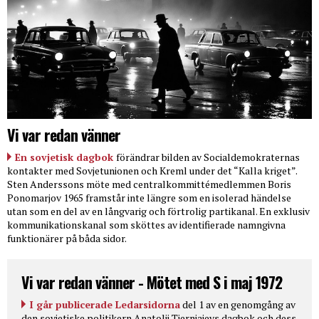
Vi var redan vänner
En sovjetisk dagbok
förändrar bilden av Socialdemokraternas
kontakter med Sovjetunionen och Kreml under det “Kalla kriget”.
Sten Anderssons möte med centralkommittémedlemmen Boris
Ponomarjov 1965 framstår inte längre som en isolerad händelse
utan som en del av en långvarig och förtrolig partikanal. En exklusiv
kommunikationskanal som sköttes av identifierade namngivna
funktionärer på båda sidor.
Vi var redan vänner - Mötet med S i maj 1972
I går publicerade Ledarsidorna
del 1 av en genomgång av
den sovjetiske politikern Anatolij Tjernjajevs dagbok och dess