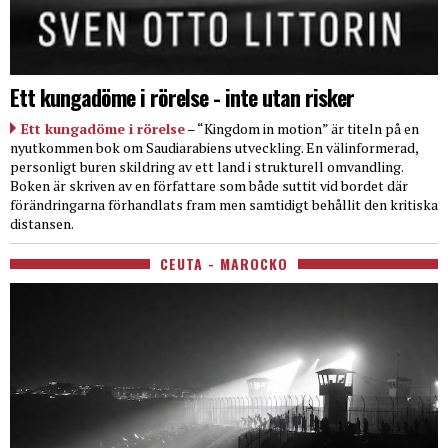
Ett kungadöme i rörelse - inte utan risker
Ett kungadöme i rörelse
– “Kingdom in motion” är titeln på en
nyutkommen bok om Saudiarabiens utveckling. En välinformerad,
personligt buren skildring av ett land i strukturell omvandling.
Boken är skriven av en författare som både suttit vid bordet där
förändringarna förhandlats fram men samtidigt behållit den kritiska
distansen.
CEUTA - MAROCKO