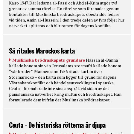
Kairo 1947. Där ledarna al-Fassi och Abd el-Krim utgör två
grenar av samma rörelse. En rörelse som förenades genom
kontakter till Muslimska brödraskapets obestridde ledare
vid tiden, Amin al-Husseini. I den tredje delen av fyra följer hur
nätverket splittras och blir ramen för dagens konflikt.
Så ritades Marockos karta
Muslimska brödraskapets grundare
Hassan al-Banna
kallade honom sin vän. Jerusalems stormufti kallade honom
“vår broder”. Mannen som 1956 ritade kartan över
Stormarocko – den karta som ligger till grund för dagens
Västsaharakonflikt och händelseutvecklingen i spanska
Ceuta – formulerade inte sina anspråk vid sidan av det
panislamiska nätverket kring muftin och Brödraskapet. Han
formulerade dem inifrån det Muslimska brödraskapet.
Ceuta - De historiska rötterna är djupa