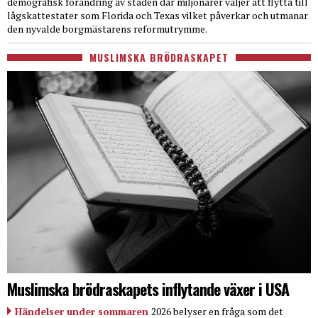
demografisk förändring av staden där miljonärer väljer att flytta till
lågskattestater som Florida och Texas vilket påverkar och utmanar
den nyvalde borgmästarens reformutrymme.
MUSLIMSKA BRÖDRASKAPET
Muslimska brödraskapets inflytande växer i USA
Händelser under sommaren
2026 belyser en fråga som det