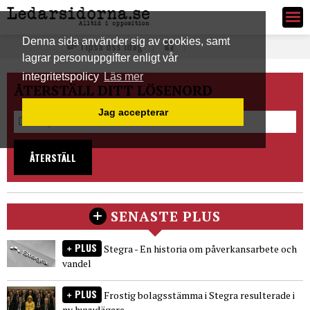
Ledarsidorna.se
Denna sida använder sig av cookies, samt
Tipsa oss idag
lagrar personuppgifter enligt vår
integritetspolicy
Läs mer
ÅTERSTÄLL DITT LÖSENORD
Jag accepterar
ÅTERSTÄLL
SENASTE PLUS
PLUS
Stegra - En historia om påverkansarbete och
vandel
PLUS
Frostig bolagsstämma i Stegra resulterade i
ny huvudägare