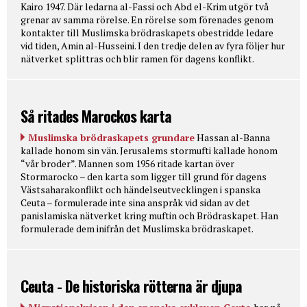
Kairo 1947. Där ledarna al-Fassi och Abd el-Krim utgör två
grenar av samma rörelse. En rörelse som förenades genom
kontakter till Muslimska brödraskapets obestridde ledare
vid tiden, Amin al-Husseini. I den tredje delen av fyra följer hur
nätverket splittras och blir ramen för dagens konflikt.
Så ritades Marockos karta
Muslimska brödraskapets grundare
Hassan al-Banna
kallade honom sin vän. Jerusalems stormufti kallade honom
“vår broder”. Mannen som 1956 ritade kartan över
Stormarocko – den karta som ligger till grund för dagens
Västsaharakonflikt och händelseutvecklingen i spanska
Ceuta – formulerade inte sina anspråk vid sidan av det
panislamiska nätverket kring muftin och Brödraskapet. Han
formulerade dem inifrån det Muslimska brödraskapet.
Ceuta - De historiska rötterna är djupa