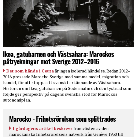
Ikea, gatubarnen och Västsahara: Marockos
påtryckningar mot Sverige 2012–2016
Det som hände i Ceuta
är ingen isolerad händelse. Redan 2012–
2016 pressade Marocko Sverige med samma medel, migration och
handel, för att stoppa ett svenskt erkännande av Västsahara.
Historien om Ikea, gatubarnen på Södermalm och den tystnad som
följde ger perspektiv på dagens svenska stöd för Marockos
autonomiplan.
Marocko - Frihetsrörelsen som splittrades
I gårdagens artikel beskrevs
framväxten av den
marockanska frihetsrörelsens nätverk från Genève 1930 till