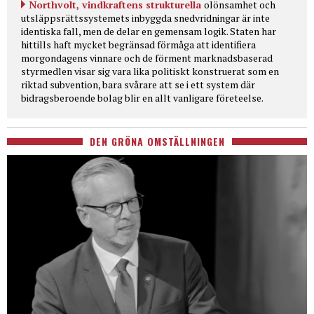
Northvolt, vindkraftens strukturella
olönsamhet och
utsläppsrättssystemets inbyggda snedvridningar är inte
identiska fall, men de delar en gemensam logik. Staten har
hittills haft mycket begränsad förmåga att identifiera
morgondagens vinnare och de förment marknadsbaserad
styrmedlen visar sig vara lika politiskt konstruerat som en
riktad subvention, bara svårare att se i ett system där
bidragsberoende bolag blir en allt vanligare företeelse.
DEN GRÖNA OMSTÄLLNINGEN