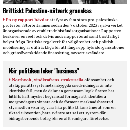
Brittiskt Palestina-nätverk granskas
En ny rapport hävdar
att fyra av fem stora pro-palestinska
protester i Storbritannien sedan den 7 oktober 2023 i själva verket
är organiserade av etablerade biståndsorganisationer. Rapporten
beskriver en reell och delvis underrapporterad samt bristfälligt
belyst fråga. Brittiska regelverk för välgörenhet och politisk
mobilisering är otillräckliga för att fånga upp hybridorganisationer
och gränsöverskridande finansiering, oavsett avsändare.
När politiken leker "business"
Northvolt, vindkraftens strukturella
olönsamhet och
utsläppsrättssystemets inbyggda snedvridningar är inte
identiska fall, men de delar en gemensam logik. Staten har
hittills haft mycket begränsad förmåga att identifiera
morgondagens vinnare och de förment marknadsbaserad
styrmedlen visar sig vara lika politiskt konstruerat som en
riktad subvention, bara svårare att se i ett system där
bidragsberoende bolag blir en allt vanligare företeelse.