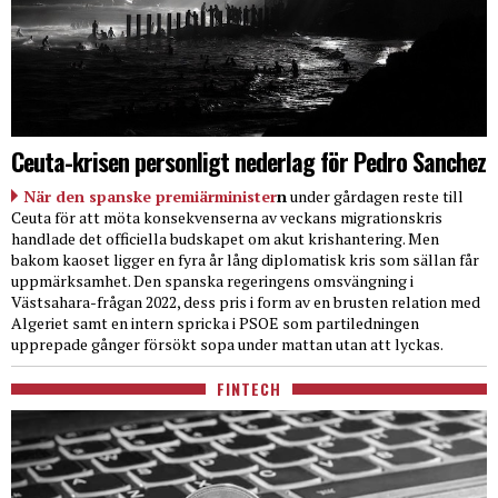
Ceuta-krisen personligt nederlag för Pedro Sanchez
När den spanske premiärminister
n
under gårdagen reste till
Ceuta för att möta konsekvenserna av veckans migrationskris
handlade det officiella budskapet om akut krishantering. Men
bakom kaoset ligger en fyra år lång diplomatisk kris som sällan får
uppmärksamhet. Den spanska regeringens omsvängning i
Västsahara-frågan 2022, dess pris i form av en brusten relation med
Algeriet samt en intern spricka i PSOE som partiledningen
upprepade gånger försökt sopa under mattan utan att lyckas.
FINTECH