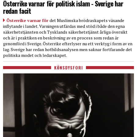
Österrike varnar för politisk islam - Sverige har
redan facit
Österrike varnar för
det Muslimska brödraskapets växande
inflytande i landet. Varningen utfärdas med stöd i både den egna
säkerhetstjänsten och Tysklands säkerhetstjänst årliga översikt
och är i praktiken en beskrivning av en process som redan är
genomförd i Sverige. Österrike efterlyser nu ett verktyg i form av en
lag. Sverige har redan hotbildsanalysen men saknar fortfarande det
politiska modet och ledarskapet.
KÖNSDYSFORI