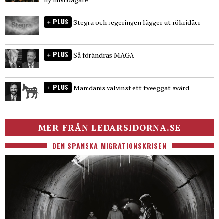
PLUS
Stegra och regeringen lägger ut rökridåer
PLUS
Så förändras MAGA
PLUS
Mamdanis valvinst ett tveeggat svärd
MER FRÅN LEDARSIDORNA.SE
DEN SPANSKA MIGRATIONSKRISEN