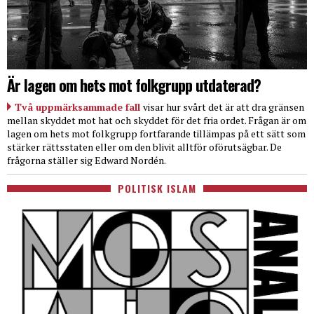
Är lagen om hets mot folkgrupp utdaterad?
Två uppmärksammade fall
visar hur svårt det är att dra gränsen
mellan skyddet mot hat och skyddet för det fria ordet. Frågan är om
lagen om hets mot folkgrupp fortfarande tillämpas på ett sätt som
stärker rättsstaten eller om den blivit alltför oförutsägbar. De
frågorna ställer sig Edward Nordén.
POLITISK ISLAM