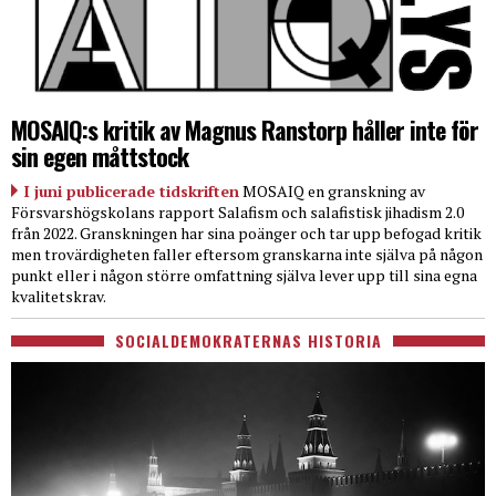
MOSAIQ:s kritik av Magnus Ranstorp håller inte för
sin egen måttstock
I juni publicerade tidskriften
MOSAIQ en granskning av
Försvarshögskolans rapport Salafism och salafistisk jihadism 2.0
från 2022. Granskningen har sina poänger och tar upp befogad kritik
men trovärdigheten faller eftersom granskarna inte själva på någon
punkt eller i någon större omfattning själva lever upp till sina egna
kvalitetskrav.
SOCIALDEMOKRATERNAS HISTORIA