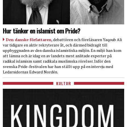
Hur tänker en islamist om Pride?
Den danske författaren
, debattören och föreläsaren Yaqoub Ali
var tidigare en aktiv rekryterare åt, och därmed bidragit till
uppbyggnaden av den danska islamistiska miljön. En miljö han kom
att lämna och är idag en av landets mest anlitade experter på
radikal islamism samt radikala muslimska rörelser. Inför den
svenska Pride-festivalen har han ställt upp på en intervju med
Ledarsidornas Edward Nordén.
KULTUR