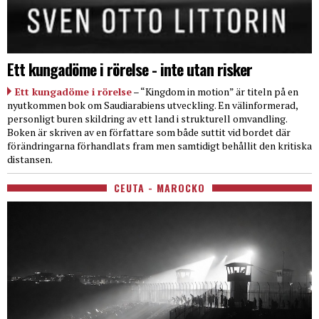
Ett kungadöme i rörelse - inte utan risker
Ett kungadöme i rörelse
– “Kingdom in motion” är titeln på en
nyutkommen bok om Saudiarabiens utveckling. En välinformerad,
personligt buren skildring av ett land i strukturell omvandling.
Boken är skriven av en författare som både suttit vid bordet där
förändringarna förhandlats fram men samtidigt behållit den kritiska
distansen.
CEUTA - MAROCKO