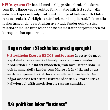
EU:s system för
handel med utsläppsrätter brukar beskrivas
som EU:s flaggskeppsverktyg för klimatpolitik. Ett system där
industrin köper och säljer rätten att släppa ut koldioxid. Det låter
rent och enkelt. Verkligheten är dock mer komplicerad. Bakom alla
förkortningar döljs en struktur av riktade fonder och korsvisa
relationer mellan branscher och medlemsstater där jordmånen för
korruption har optimerats.
Höga risker i Stockholms prestigeprojekt
Stockholm Exergis BECCS-anläggning
är ett av de mest
kapitalintensiva svenska klimatprojekten som är under
produktion. Hela intäktsmodellen, från såväl staten som EU
och kommersiella kunder som Microsoft är villkorad av att
en delvis oprövad teknik levererar utlovad prestanda. Om
något av dessa led brister riskerar både den klimatpolitiska
kalkylen och affärsmodellen att raseras samtidigt.
När politiken leker "business"