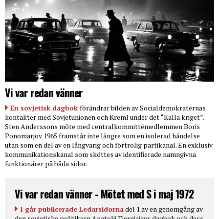
Vi var redan vänner
En sovjetisk dagbok
förändrar bilden av Socialdemokraternas
kontakter med Sovjetunionen och Kreml under det “Kalla kriget”.
Sten Anderssons möte med centralkommittémedlemmen Boris
Ponomarjov 1965 framstår inte längre som en isolerad händelse
utan som en del av en långvarig och förtrolig partikanal. En exklusiv
kommunikationskanal som sköttes av identifierade namngivna
funktionärer på båda sidor.
Vi var redan vänner - Mötet med S i maj 1972
I går publicerade Ledarsidorna
del 1 av en genomgång av
den sovjetiske politikern Anatolij Tjernjajevs dagbok och dess