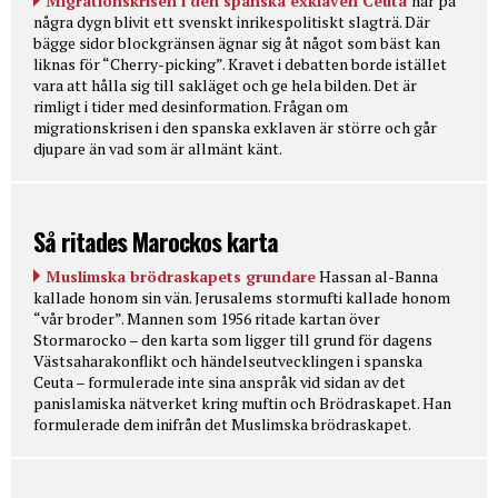
Migrationskrisen i den spanska exklaven Ceuta
har på
några dygn blivit ett svenskt inrikespolitiskt slagträ. Där
bägge sidor blockgränsen ägnar sig åt något som bäst kan
liknas för “Cherry-picking”. Kravet i debatten borde istället
vara att hålla sig till sakläget och ge hela bilden. Det är
rimligt i tider med desinformation. Frågan om
migrationskrisen i den spanska exklaven är större och går
djupare än vad som är allmänt känt.
Så ritades Marockos karta
Muslimska brödraskapets grundare
Hassan al-Banna
kallade honom sin vän. Jerusalems stormufti kallade honom
“vår broder”. Mannen som 1956 ritade kartan över
Stormarocko – den karta som ligger till grund för dagens
Västsaharakonflikt och händelseutvecklingen i spanska
Ceuta – formulerade inte sina anspråk vid sidan av det
panislamiska nätverket kring muftin och Brödraskapet. Han
formulerade dem inifrån det Muslimska brödraskapet.