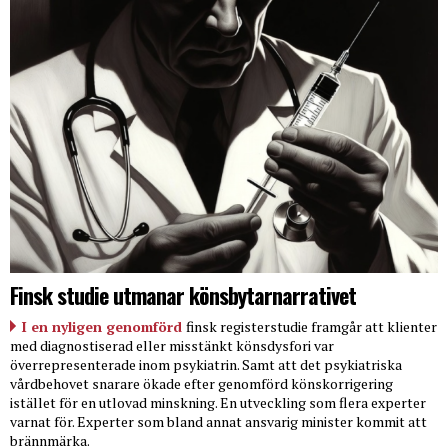
Finsk studie utmanar könsbytarnarrativet
I en nyligen genomförd
finsk registerstudie framgår att klienter
med diagnostiserad eller misstänkt könsdysfori var
överrepresenterade inom psykiatrin. Samt att det psykiatriska
vårdbehovet snarare ökade efter genomförd könskorrigering
istället för en utlovad minskning. En utveckling som flera experter
varnat för. Experter som bland annat ansvarig minister kommit att
brännmärka.