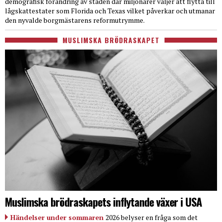
demografisk förändring av staden där miljonärer väljer att flytta till
lågskattestater som Florida och Texas vilket påverkar och utmanar
den nyvalde borgmästarens reformutrymme.
MUSLIMSKA BRÖDRASKAPET
Muslimska brödraskapets inflytande växer i USA
Händelser under sommaren
2026 belyser en fråga som det