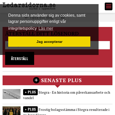
Ledarsidorna.se
Denna sida använder sig av cookies, samt
Tipsa oss idag
lagrar personuppgifter enligt vår
integritetspolicy
Läs mer
ÅTERSTÄLL DITT LÖSENORD
Jag accepterar
ÅTERSTÄLL
SENASTE PLUS
PLUS
Stegra - En historia om påverkansarbete och
vandel
PLUS
Frostig bolagsstämma i Stegra resulterade i
ny huvudägare