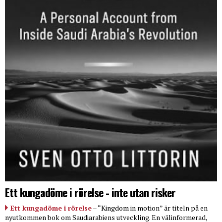
Ett kungadöme i rörelse - inte utan risker
Ett kungadöme i rörelse
– “Kingdom in motion” är titeln på en
nyutkommen bok om Saudiarabiens utveckling. En välinformerad,