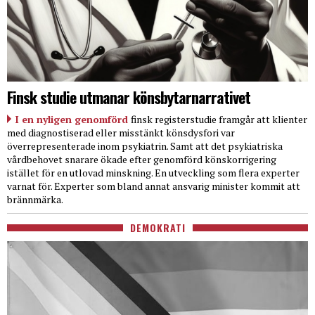
Finsk studie utmanar könsbytarnarrativet
I en nyligen genomförd
finsk registerstudie framgår att klienter
med diagnostiserad eller misstänkt könsdysfori var
överrepresenterade inom psykiatrin. Samt att det psykiatriska
vårdbehovet snarare ökade efter genomförd könskorrigering
istället för en utlovad minskning. En utveckling som flera experter
varnat för. Experter som bland annat ansvarig minister kommit att
brännmärka.
DEMOKRATI