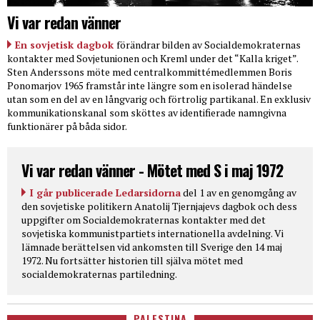
Vi var redan vänner
En sovjetisk dagbok
förändrar bilden av Socialdemokraternas
kontakter med Sovjetunionen och Kreml under det “Kalla kriget”.
Sten Anderssons möte med centralkommittémedlemmen Boris
Ponomarjov 1965 framstår inte längre som en isolerad händelse
utan som en del av en långvarig och förtrolig partikanal. En exklusiv
kommunikationskanal som sköttes av identifierade namngivna
funktionärer på båda sidor.
Vi var redan vänner - Mötet med S i maj 1972
I går publicerade Ledarsidorna
del 1 av en genomgång av
den sovjetiske politikern Anatolij Tjernjajevs dagbok och dess
uppgifter om Socialdemokraternas kontakter med det
sovjetiska kommunistpartiets internationella avdelning. Vi
lämnade berättelsen vid ankomsten till Sverige den 14 maj
1972. Nu fortsätter historien till själva mötet med
socialdemokraternas partiledning.
PALESTINA