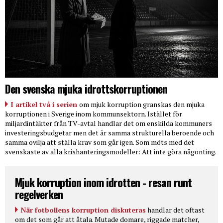
Den svenska mjuka idrottskorruptionen
I artikel två i serien
om mjuk korruption granskas den mjuka
korruptionen i Sverige inom kommunsektorn. Istället för
miljardintäkter från TV-avtal handlar det om enskilda kommuners
investeringsbudgetar men det är samma strukturella beroende och
samma ovilja att ställa krav som går igen. Som möts med det
svenskaste av alla krishanteringsmodeller: Att inte göra någonting.
Mjuk korruption inom idrotten - resan runt
regelverken
När fotbollens korruption diskuteras
handlar det oftast
om det som går att åtala. Mutade domare, riggade matcher,