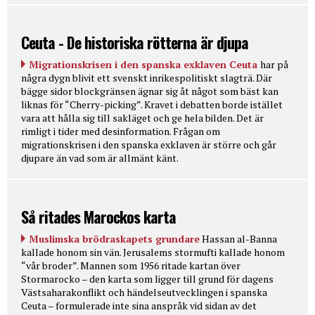
Ceuta - De historiska rötterna är djupa
Migrationskrisen i den spanska exklaven Ceuta
har på
några dygn blivit ett svenskt inrikespolitiskt slagträ. Där
bägge sidor blockgränsen ägnar sig åt något som bäst kan
liknas för “Cherry-picking”. Kravet i debatten borde istället
vara att hålla sig till sakläget och ge hela bilden. Det är
rimligt i tider med desinformation. Frågan om
migrationskrisen i den spanska exklaven är större och går
djupare än vad som är allmänt känt.
Så ritades Marockos karta
Muslimska brödraskapets grundare
Hassan al-Banna
kallade honom sin vän. Jerusalems stormufti kallade honom
“vår broder”. Mannen som 1956 ritade kartan över
Stormarocko – den karta som ligger till grund för dagens
Västsaharakonflikt och händelseutvecklingen i spanska
Ceuta – formulerade inte sina anspråk vid sidan av det