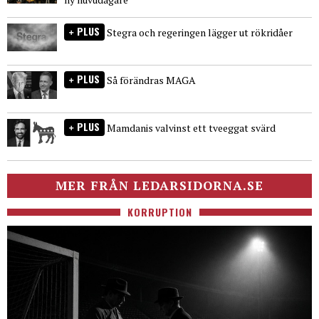
PLUS
Stegra och regeringen lägger ut rökridåer
PLUS
Så förändras MAGA
PLUS
Mamdanis valvinst ett tveeggat svärd
MER FRÅN LEDARSIDORNA.SE
KORRUPTION