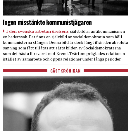
Ingen misstänkte kommunistjägaren
I den svenska arbetarrörelsens
självbild är antikommunismen
en hederssak. Det finns en självbild av socialdemokratin som höll
kommunisterna stången. Denna bild är dock långt ifrån den absoluta
sanning som fått tillåtas att sätta bilden av Socialdemokraterna
som det bästa försvaret mot Kreml. Tvärtom präglades relationen
istället av samarbete och öppna relationer under långa perioder.
GÄSTKRÖNIKAN