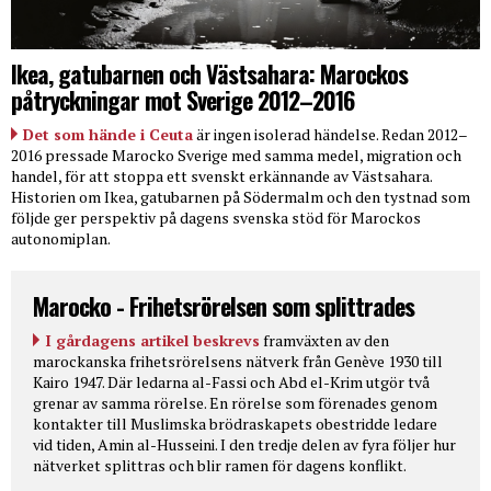
Ikea, gatubarnen och Västsahara: Marockos
påtryckningar mot Sverige 2012–2016
Det som hände i Ceuta
är ingen isolerad händelse. Redan 2012–
2016 pressade Marocko Sverige med samma medel, migration och
handel, för att stoppa ett svenskt erkännande av Västsahara.
Historien om Ikea, gatubarnen på Södermalm och den tystnad som
följde ger perspektiv på dagens svenska stöd för Marockos
autonomiplan.
Marocko - Frihetsrörelsen som splittrades
I gårdagens artikel beskrevs
framväxten av den
marockanska frihetsrörelsens nätverk från Genève 1930 till
Kairo 1947. Där ledarna al-Fassi och Abd el-Krim utgör två
grenar av samma rörelse. En rörelse som förenades genom
kontakter till Muslimska brödraskapets obestridde ledare
vid tiden, Amin al-Husseini. I den tredje delen av fyra följer hur
nätverket splittras och blir ramen för dagens konflikt.