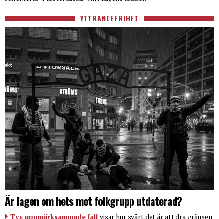
YTTRANDEFRIHET
Är lagen om hets mot folkgrupp utdaterad?
Två uppmärksammade fall
visar hur svårt det är att dra gränsen