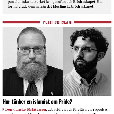
panislamiska nätverket kring muftin och Brödraskapet. Han
formulerade dem inifrån det Muslimska brödraskapet.
POLITISK ISLAM
Hur tänker en islamist om Pride?
Den danske författaren
, debattören och föreläsaren Yaqoub Ali