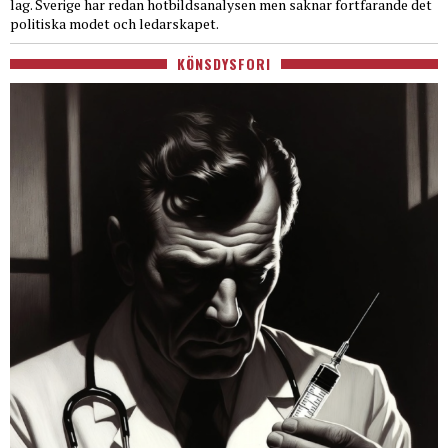
lag. Sverige har redan hotbildsanalysen men saknar fortfarande det
politiska modet och ledarskapet.
KÖNSDYSFORI