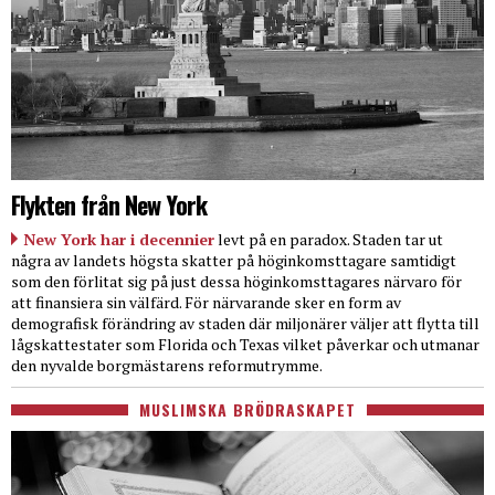
Flykten från New York
New York har i decennier
levt på en paradox. Staden tar ut
några av landets högsta skatter på höginkomsttagare samtidigt
som den förlitat sig på just dessa höginkomsttagares närvaro för
att finansiera sin välfärd. För närvarande sker en form av
demografisk förändring av staden där miljonärer väljer att flytta till
lågskattestater som Florida och Texas vilket påverkar och utmanar
den nyvalde borgmästarens reformutrymme.
MUSLIMSKA BRÖDRASKAPET