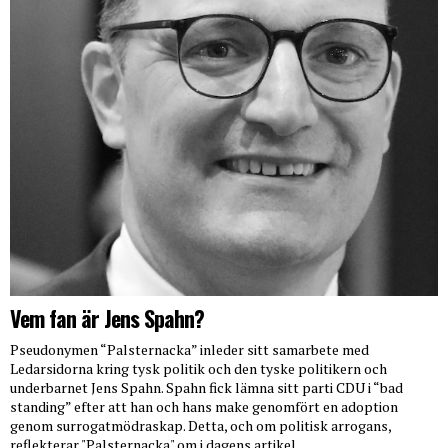
Vem fan är Jens Spahn?
Pseudonymen “Palsternacka” inleder sitt samarbete med
Ledarsidorna kring tysk politik och den tyske politikern och
underbarnet Jens Spahn. Spahn fick lämna sitt parti CDU i “bad
standing” efter att han och hans make genomfört en adoption
genom surrogatmödraskap. Detta, och om politisk arrogans,
reflekterar "Palsternacka" om i dagens artikel.