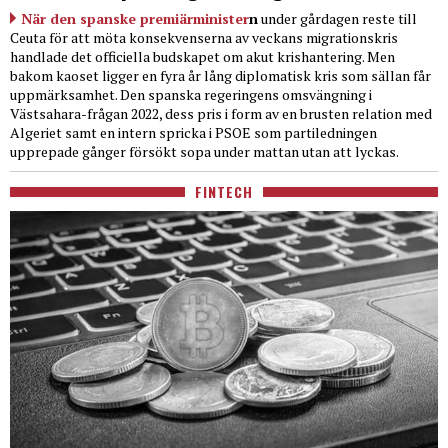
När den spanske premiärminister
n
under gårdagen reste till
Ceuta för att möta konsekvenserna av veckans migrationskris
handlade det officiella budskapet om akut krishantering. Men
bakom kaoset ligger en fyra år lång diplomatisk kris som sällan får
uppmärksamhet. Den spanska regeringens omsvängning i
Västsahara-frågan 2022, dess pris i form av en brusten relation med
Algeriet samt en intern spricka i PSOE som partiledningen
upprepade gånger försökt sopa under mattan utan att lyckas.
FINTECH