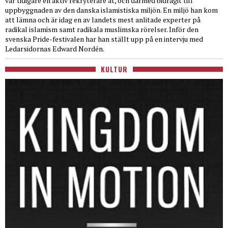
var tidigare en aktiv rekryterare åt, och därmed bidragit till
uppbyggnaden av den danska islamistiska miljön. En miljö han kom
att lämna och är idag en av landets mest anlitade experter på
radikal islamism samt radikala muslimska rörelser. Inför den
svenska Pride-festivalen har han ställt upp på en intervju med
Ledarsidornas Edward Nordén.
KULTUR