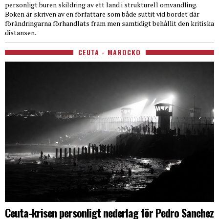
personligt buren skildring av ett land i strukturell omvandling.
Boken är skriven av en författare som både suttit vid bordet där
förändringarna förhandlats fram men samtidigt behållit den kritiska
distansen.
CEUTA - MAROCKO
Ceuta-krisen personligt nederlag för Pedro Sanchez