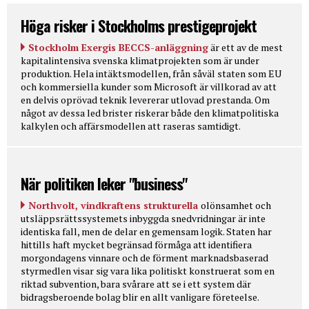
Höga risker i Stockholms prestigeprojekt
Stockholm Exergis BECCS-anläggning
är ett av de mest
kapitalintensiva svenska klimatprojekten som är under
produktion. Hela intäktsmodellen, från såväl staten som EU
och kommersiella kunder som Microsoft är villkorad av att
en delvis oprövad teknik levererar utlovad prestanda. Om
något av dessa led brister riskerar både den klimatpolitiska
kalkylen och affärsmodellen att raseras samtidigt.
När politiken leker "business"
Northvolt, vindkraftens strukturella
olönsamhet och
utsläppsrättssystemets inbyggda snedvridningar är inte
identiska fall, men de delar en gemensam logik. Staten har
hittills haft mycket begränsad förmåga att identifiera
morgondagens vinnare och de förment marknadsbaserad
styrmedlen visar sig vara lika politiskt konstruerat som en
riktad subvention, bara svårare att se i ett system där
bidragsberoende bolag blir en allt vanligare företeelse.