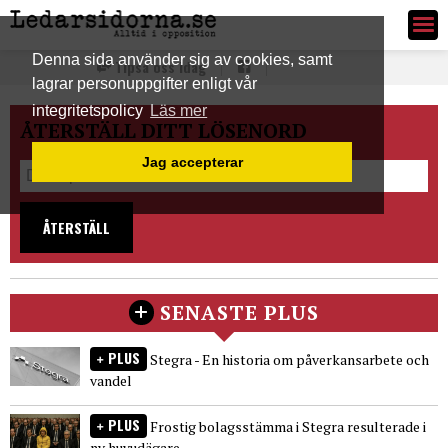
Ledarsidorna.se
Denna sida använder sig av cookies, samt
Tipsa oss idag
lagrar personuppgifter enligt vår
integritetspolicy
Läs mer
ÅTERSTÄLL DITT LÖSENORD
Jag accepterar
ÅTERSTÄLL
SENASTE PLUS
PLUS
Stegra - En historia om påverkansarbete och
vandel
PLUS
Frostig bolagsstämma i Stegra resulterade i
ny huvudägare