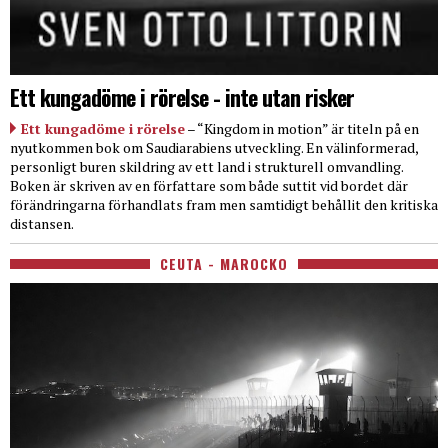
Ett kungadöme i rörelse - inte utan risker
Ett kungadöme i rörelse
– “Kingdom in motion” är titeln på en
nyutkommen bok om Saudiarabiens utveckling. En välinformerad,
personligt buren skildring av ett land i strukturell omvandling.
Boken är skriven av en författare som både suttit vid bordet där
förändringarna förhandlats fram men samtidigt behållit den kritiska
distansen.
CEUTA - MAROCKO