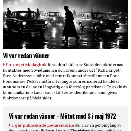
Vi var redan vänner
En sovjetisk dagbok
förändrar bilden av Socialdemokraternas
kontakter med Sovjetunionen och Kreml under det “Kalla kriget”.
Sten Anderssons möte med centralkommittémedlemmen Boris
Ponomarjov 1965 framstår inte längre som en isolerad händelse
utan som en del av en långvarig och förtrolig partikanal. En exklusiv
kommunikationskanal som sköttes av identifierade namngivna
funktionärer på båda sidor.
Vi var redan vänner - Mötet med S i maj 1972
I går publicerade Ledarsidorna
del 1 av en genomgång av
den sovjetiske politikern Anatolij Tjernjajevs dagbok och dess