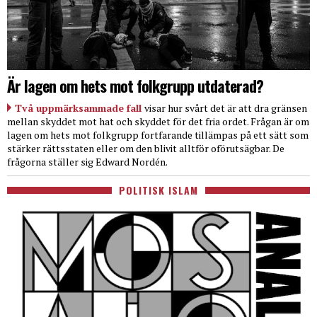
Är lagen om hets mot folkgrupp utdaterad?
Två uppmärksammade fall
visar hur svårt det är att dra gränsen
mellan skyddet mot hat och skyddet för det fria ordet. Frågan är om
lagen om hets mot folkgrupp fortfarande tillämpas på ett sätt som
stärker rättsstaten eller om den blivit alltför oförutsägbar. De
frågorna ställer sig Edward Nordén.
POLITISK ISLAM