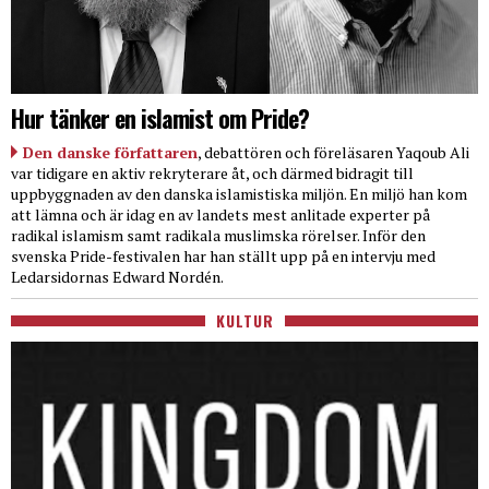
Hur tänker en islamist om Pride?
Den danske författaren
, debattören och föreläsaren Yaqoub Ali
var tidigare en aktiv rekryterare åt, och därmed bidragit till
uppbyggnaden av den danska islamistiska miljön. En miljö han kom
att lämna och är idag en av landets mest anlitade experter på
radikal islamism samt radikala muslimska rörelser. Inför den
svenska Pride-festivalen har han ställt upp på en intervju med
Ledarsidornas Edward Nordén.
KULTUR