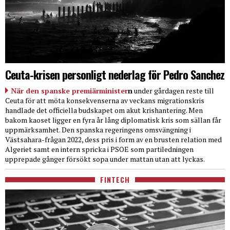
Ceuta-krisen personligt nederlag för Pedro Sanchez
När den spanske premiärminister
n
under gårdagen reste till
Ceuta för att möta konsekvenserna av veckans migrationskris
handlade det officiella budskapet om akut krishantering. Men
bakom kaoset ligger en fyra år lång diplomatisk kris som sällan får
uppmärksamhet. Den spanska regeringens omsvängning i
Västsahara-frågan 2022, dess pris i form av en brusten relation med
Algeriet samt en intern spricka i PSOE som partiledningen
upprepade gånger försökt sopa under mattan utan att lyckas.
FINTECH