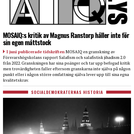
MOSAIQ:s kritik av Magnus Ranstorp håller inte för
sin egen måttstock
I juni publicerade tidskriften
MOSAIQ en granskning av
Försvarshögskolans rapport Salafism och salafistisk jihadism 2.0
från 2022. Granskningen har sina poänger och tar upp befogad kritik
men trovärdigheten faller eftersom granskarna inte själva på någon
punkt eller i någon större omfattning själva lever upp till sina egna
kvalitetskrav.
SOCIALDEMOKRATERNAS HISTORIA