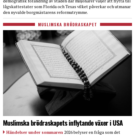
demografisk förändring av staden där miljonärer väljer att flytta till
lågskattestater som Florida och Texas vilket påverkar och utmanar
den nyvalde borgmästarens reformutrymme.
MUSLIMSKA BRÖDRASKAPET
Muslimska brödraskapets inflytande växer i USA
Händelser under sommaren
2026 belyser en fråga som det