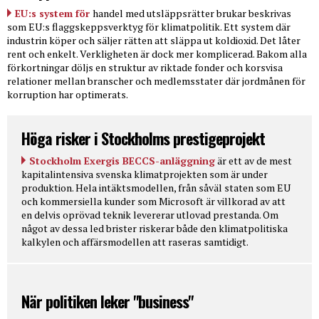
EU:s system för
handel med utsläppsrätter brukar beskrivas
som EU:s flaggskeppsverktyg för klimatpolitik. Ett system där
industrin köper och säljer rätten att släppa ut koldioxid. Det låter
rent och enkelt. Verkligheten är dock mer komplicerad. Bakom alla
förkortningar döljs en struktur av riktade fonder och korsvisa
relationer mellan branscher och medlemsstater där jordmånen för
korruption har optimerats.
Höga risker i Stockholms prestigeprojekt
Stockholm Exergis BECCS-anläggning
är ett av de mest
kapitalintensiva svenska klimatprojekten som är under
produktion. Hela intäktsmodellen, från såväl staten som EU
och kommersiella kunder som Microsoft är villkorad av att
en delvis oprövad teknik levererar utlovad prestanda. Om
något av dessa led brister riskerar både den klimatpolitiska
kalkylen och affärsmodellen att raseras samtidigt.
När politiken leker "business"