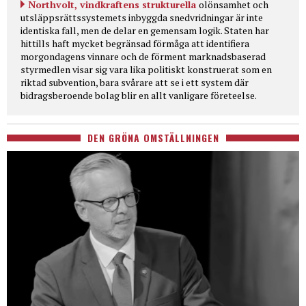
Northvolt, vindkraftens strukturella
olönsamhet och
utsläppsrättssystemets inbyggda snedvridningar är inte
identiska fall, men de delar en gemensam logik. Staten har
hittills haft mycket begränsad förmåga att identifiera
morgondagens vinnare och de förment marknadsbaserad
styrmedlen visar sig vara lika politiskt konstruerat som en
riktad subvention, bara svårare att se i ett system där
bidragsberoende bolag blir en allt vanligare företeelse.
DEN GRÖNA OMSTÄLLNINGEN