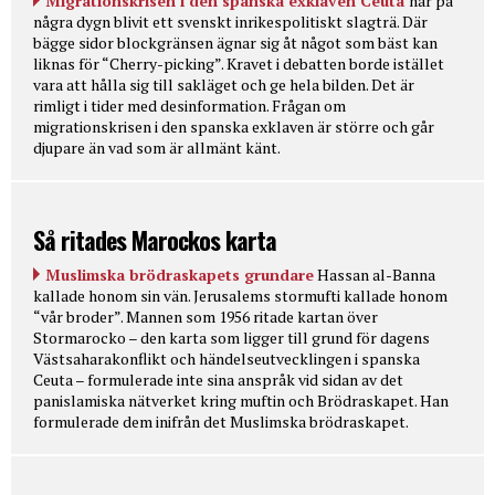
Migrationskrisen i den spanska exklaven Ceuta
har på
några dygn blivit ett svenskt inrikespolitiskt slagträ. Där
bägge sidor blockgränsen ägnar sig åt något som bäst kan
liknas för “Cherry-picking”. Kravet i debatten borde istället
vara att hålla sig till sakläget och ge hela bilden. Det är
rimligt i tider med desinformation. Frågan om
migrationskrisen i den spanska exklaven är större och går
djupare än vad som är allmänt känt.
Så ritades Marockos karta
Muslimska brödraskapets grundare
Hassan al-Banna
kallade honom sin vän. Jerusalems stormufti kallade honom
“vår broder”. Mannen som 1956 ritade kartan över
Stormarocko – den karta som ligger till grund för dagens
Västsaharakonflikt och händelseutvecklingen i spanska
Ceuta – formulerade inte sina anspråk vid sidan av det
panislamiska nätverket kring muftin och Brödraskapet. Han
formulerade dem inifrån det Muslimska brödraskapet.