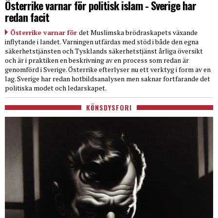
Österrike varnar för politisk islam - Sverige har
redan facit
Österrike varnar för
det Muslimska brödraskapets växande
inflytande i landet. Varningen utfärdas med stöd i både den egna
säkerhetstjänsten och Tysklands säkerhetstjänst årliga översikt
och är i praktiken en beskrivning av en process som redan är
genomförd i Sverige. Österrike efterlyser nu ett verktyg i form av en
lag. Sverige har redan hotbildsanalysen men saknar fortfarande det
politiska modet och ledarskapet.
KÖNSDYSFORI