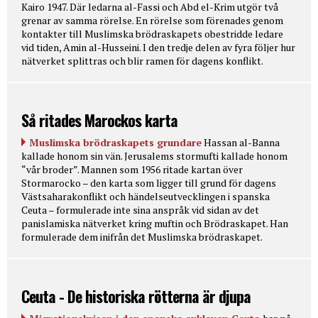
Kairo 1947. Där ledarna al-Fassi och Abd el-Krim utgör två
grenar av samma rörelse. En rörelse som förenades genom
kontakter till Muslimska brödraskapets obestridde ledare
vid tiden, Amin al-Husseini. I den tredje delen av fyra följer hur
nätverket splittras och blir ramen för dagens konflikt.
Så ritades Marockos karta
Muslimska brödraskapets grundare
Hassan al-Banna
kallade honom sin vän. Jerusalems stormufti kallade honom
“vår broder”. Mannen som 1956 ritade kartan över
Stormarocko – den karta som ligger till grund för dagens
Västsaharakonflikt och händelseutvecklingen i spanska
Ceuta – formulerade inte sina anspråk vid sidan av det
panislamiska nätverket kring muftin och Brödraskapet. Han
formulerade dem inifrån det Muslimska brödraskapet.
Ceuta - De historiska rötterna är djupa