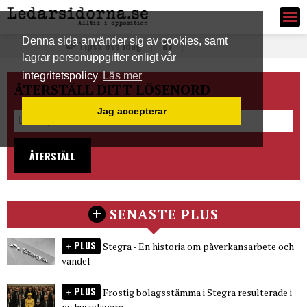
Ledarsidorna.se
Denna sida använder sig av cookies, samt
Tipsa oss idag
lagrar personuppgifter enligt vår
integritetspolicy
Läs mer
ÅTERSTÄLL DITT LÖSENORD
Jag accepterar
ÅTERSTÄLL
SENASTE PLUS
PLUS
Stegra - En historia om påverkansarbete och
vandel
PLUS
Frostig bolagsstämma i Stegra resulterade i
ny huvudägare