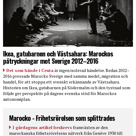
Ikea, gatubarnen och Västsahara: Marockos
påtryckningar mot Sverige 2012–2016
Det som hände i Ceuta
är ingen isolerad händelse. Redan 2012–
2016 pressade Marocko Sverige med samma medel, migration och
handel, för att stoppa ett svenskt erkännande av Västsahara.
Historien om Ikea, gatubarnen på Södermalm och den tystnad som
följde ger perspektiv på dagens svenska stöd för Marockos
autonomiplan.
Marocko - Frihetsrörelsen som splittrades
I gårdagens artikel beskrevs
framväxten av den
marockanska frihetsrörelsens nätverk från Genève 1930 till