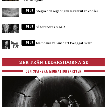
PLUS
Stegra och regeringen lägger ut rökridåer
PLUS
Så förändras MAGA
PLUS
Mamdanis valvinst ett tveeggat svärd
MER FRÅN LEDARSIDORNA.SE
DEN SPANSKA MIGRATIONSKRISEN