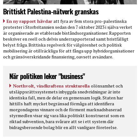
Brittiskt Palestina-nätverk granskas
En ny rapport hävdar
att fyra av fem stora pro-palestinska
protester i Storbritannien sedan den 7 oktober 2023 i själva verket
är organiserade av etablerade biståndsorganisationer. Rapporten
beskriver en reell och delvis underrapporterad samt bristfälligt
belyst fråga. Brittiska regelverk för välgörenhet och politisk
mobilisering är otillräckliga för att fånga upp hybridorganisationer
och gränsöverskridande finansiering, oavsett avsändare.
När politiken leker "business"
Northvolt, vindkraftens strukturella
olönsamhet och
utsläppsrättssystemets inbyggda snedvridningar är inte
identiska fall, men de delar en gemensam logik. Staten har
hittills haft mycket begränsad förmåga att identifiera
morgondagens vinnare och de förment marknadsbaserad
styrmedlen visar sig vara lika politiskt konstruerat som en
riktad subvention, bara svårare att se i ett system där
bidragsberoende bolag blir en allt vanligare företeelse.