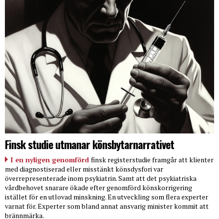
Finsk studie utmanar könsbytarnarrativet
I en nyligen genomförd
finsk registerstudie framgår att klienter
med diagnostiserad eller misstänkt könsdysfori var
överrepresenterade inom psykiatrin. Samt att det psykiatriska
vårdbehovet snarare ökade efter genomförd könskorrigering
istället för en utlovad minskning. En utveckling som flera experter
varnat för. Experter som bland annat ansvarig minister kommit att
brännmärka.