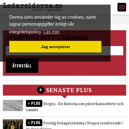
Ledarsidorna.se
Denna sida använder sig av cookies, samt
Tipsa oss idag
lagrar personuppgifter enligt vår
integritetspolicy
Läs mer
ÅTERSTÄLL DITT LÖSENORD
Jag accepterar
ÅTERSTÄLL
SENASTE PLUS
PLUS
Stegra - En historia om påverkansarbete och
vandel
PLUS
Frostig bolagsstämma i Stegra resulterade i
ny huvudägare