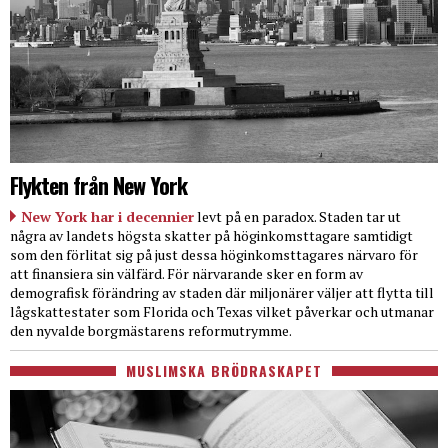
Flykten från New York
New York har i decennier
levt på en paradox. Staden tar ut
några av landets högsta skatter på höginkomsttagare samtidigt
som den förlitat sig på just dessa höginkomsttagares närvaro för
att finansiera sin välfärd. För närvarande sker en form av
demografisk förändring av staden där miljonärer väljer att flytta till
lågskattestater som Florida och Texas vilket påverkar och utmanar
den nyvalde borgmästarens reformutrymme.
MUSLIMSKA BRÖDRASKAPET