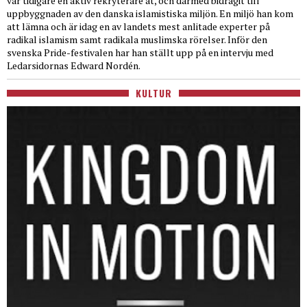
var tidigare en aktiv rekryterare åt, och därmed bidragit till
uppbyggnaden av den danska islamistiska miljön. En miljö han kom
att lämna och är idag en av landets mest anlitade experter på
radikal islamism samt radikala muslimska rörelser. Inför den
svenska Pride-festivalen har han ställt upp på en intervju med
Ledarsidornas Edward Nordén.
KULTUR