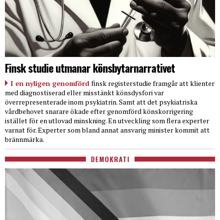
Finsk studie utmanar könsbytarnarrativet
I en nyligen genomförd
finsk registerstudie framgår att klienter
med diagnostiserad eller misstänkt könsdysfori var
överrepresenterade inom psykiatrin. Samt att det psykiatriska
vårdbehovet snarare ökade efter genomförd könskorrigering
istället för en utlovad minskning. En utveckling som flera experter
varnat för. Experter som bland annat ansvarig minister kommit att
brännmärka.
DEMOKRATI