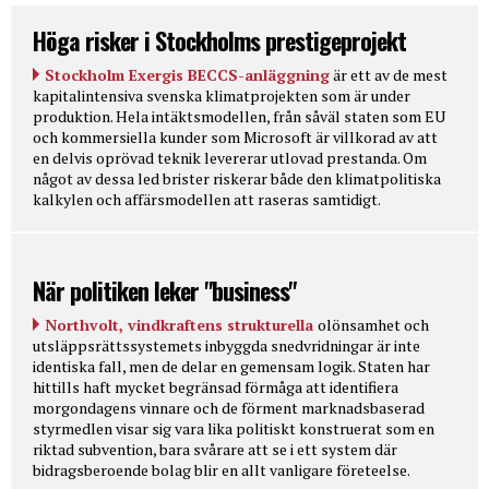
Höga risker i Stockholms prestigeprojekt
Stockholm Exergis BECCS-anläggning
är ett av de mest
kapitalintensiva svenska klimatprojekten som är under
produktion. Hela intäktsmodellen, från såväl staten som EU
och kommersiella kunder som Microsoft är villkorad av att
en delvis oprövad teknik levererar utlovad prestanda. Om
något av dessa led brister riskerar både den klimatpolitiska
kalkylen och affärsmodellen att raseras samtidigt.
När politiken leker "business"
Northvolt, vindkraftens strukturella
olönsamhet och
utsläppsrättssystemets inbyggda snedvridningar är inte
identiska fall, men de delar en gemensam logik. Staten har
hittills haft mycket begränsad förmåga att identifiera
morgondagens vinnare och de förment marknadsbaserad
styrmedlen visar sig vara lika politiskt konstruerat som en
riktad subvention, bara svårare att se i ett system där
bidragsberoende bolag blir en allt vanligare företeelse.