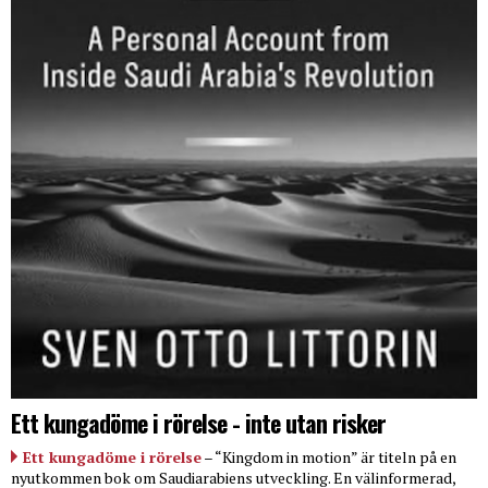
Ett kungadöme i rörelse - inte utan risker
Ett kungadöme i rörelse
– “Kingdom in motion” är titeln på en
nyutkommen bok om Saudiarabiens utveckling. En välinformerad,