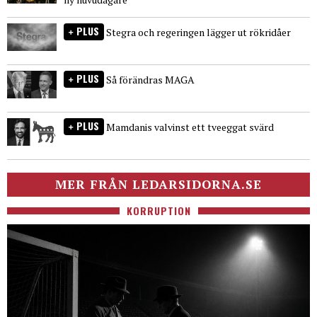
PLUS
Stegra och regeringen lägger ut rökridåer
PLUS
Så förändras MAGA
PLUS
Mamdanis valvinst ett tveeggat svärd
MER FRÅN LEDARSIDORNA.SE
KORRUPTION