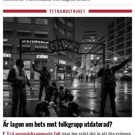
YTTRANDEFRIHET
Är lagen om hets mot folkgrupp utdaterad?
Två uppmärksammade fall
visar hur svårt det är att dra gränsen