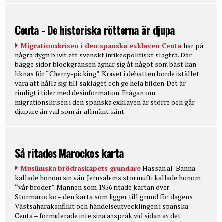
Ceuta - De historiska rötterna är djupa
Migrationskrisen i den spanska exklaven Ceuta
har på
några dygn blivit ett svenskt inrikespolitiskt slagträ. Där
bägge sidor blockgränsen ägnar sig åt något som bäst kan
liknas för “Cherry-picking”. Kravet i debatten borde istället
vara att hålla sig till sakläget och ge hela bilden. Det är
rimligt i tider med desinformation. Frågan om
migrationskrisen i den spanska exklaven är större och går
djupare än vad som är allmänt känt.
Så ritades Marockos karta
Muslimska brödraskapets grundare
Hassan al-Banna
kallade honom sin vän. Jerusalems stormufti kallade honom
“vår broder”. Mannen som 1956 ritade kartan över
Stormarocko – den karta som ligger till grund för dagens
Västsaharakonflikt och händelseutvecklingen i spanska
Ceuta – formulerade inte sina anspråk vid sidan av det