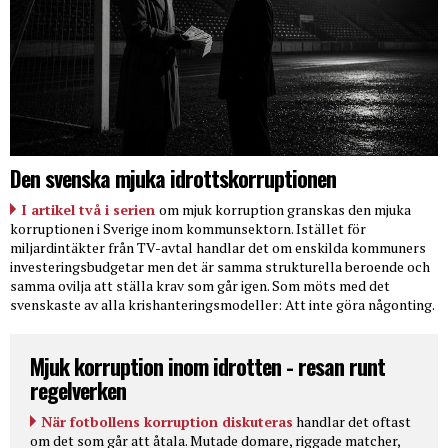
Den svenska mjuka idrottskorruptionen
I artikel två i serien
om mjuk korruption granskas den mjuka
korruptionen i Sverige inom kommunsektorn. Istället för
miljardintäkter från TV-avtal handlar det om enskilda kommuners
investeringsbudgetar men det är samma strukturella beroende och
samma ovilja att ställa krav som går igen. Som möts med det
svenskaste av alla krishanteringsmodeller: Att inte göra någonting.
Mjuk korruption inom idrotten - resan runt
regelverken
När fotbollens korruption diskuteras
handlar det oftast
om det som går att åtala. Mutade domare, riggade matcher,