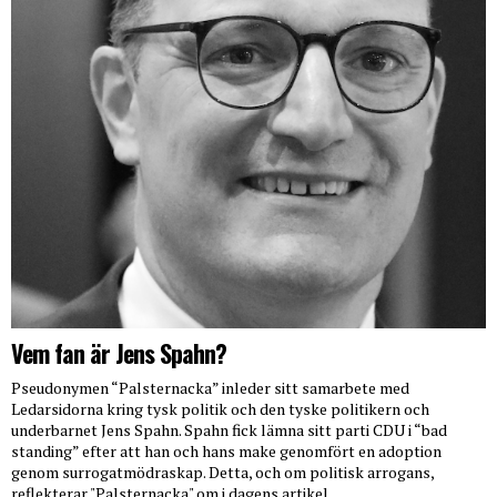
Vem fan är Jens Spahn?
Pseudonymen “Palsternacka” inleder sitt samarbete med
Ledarsidorna kring tysk politik och den tyske politikern och
underbarnet Jens Spahn. Spahn fick lämna sitt parti CDU i “bad
standing” efter att han och hans make genomfört en adoption
genom surrogatmödraskap. Detta, och om politisk arrogans,
reflekterar "Palsternacka" om i dagens artikel.