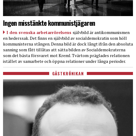
Ingen misstänkte kommunistjägaren
I den svenska arbetarrörelsens
självbild är antikommunismen
en hederssak. Det finns en självbild av socialdemokratin som höll
kommunisterna stången. Denna bild är dock långt ifrån den absoluta
sanning som fått tillåtas att sätta bilden av Socialdemokraterna
som det bästa försvaret mot Kreml. Tvärtom präglades relationen
istället av samarbete och öppna relationer under långa perioder.
GÄSTKRÖNIKAN