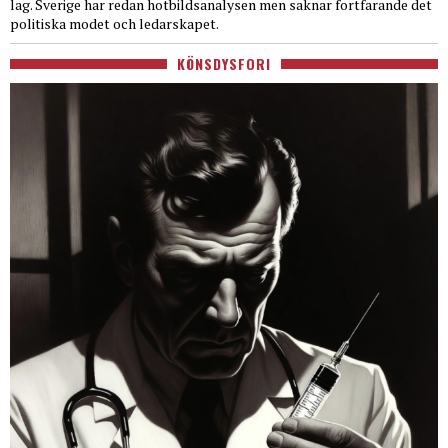
lag. Sverige har redan hotbildsanalysen men saknar fortfarande det
politiska modet och ledarskapet.
KÖNSDYSFORI