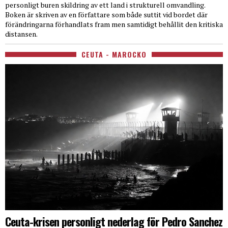
personligt buren skildring av ett land i strukturell omvandling.
Boken är skriven av en författare som både suttit vid bordet där
förändringarna förhandlats fram men samtidigt behållit den kritiska
distansen.
CEUTA - MAROCKO
Ceuta-krisen personligt nederlag för Pedro Sanchez