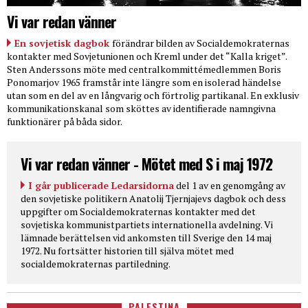
Vi var redan vänner
En sovjetisk dagbok
förändrar bilden av Socialdemokraternas
kontakter med Sovjetunionen och Kreml under det “Kalla kriget”.
Sten Anderssons möte med centralkommittémedlemmen Boris
Ponomarjov 1965 framstår inte längre som en isolerad händelse
utan som en del av en långvarig och förtrolig partikanal. En exklusiv
kommunikationskanal som sköttes av identifierade namngivna
funktionärer på båda sidor.
Vi var redan vänner - Mötet med S i maj 1972
I går publicerade Ledarsidorna
del 1 av en genomgång av
den sovjetiske politikern Anatolij Tjernjajevs dagbok och dess
uppgifter om Socialdemokraternas kontakter med det
sovjetiska kommunistpartiets internationella avdelning. Vi
lämnade berättelsen vid ankomsten till Sverige den 14 maj
1972. Nu fortsätter historien till själva mötet med
socialdemokraternas partiledning.
PALESTINA