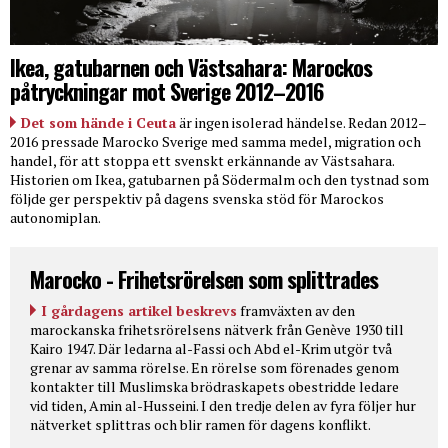
Ikea, gatubarnen och Västsahara: Marockos
påtryckningar mot Sverige 2012–2016
Det som hände i Ceuta
är ingen isolerad händelse. Redan 2012–
2016 pressade Marocko Sverige med samma medel, migration och
handel, för att stoppa ett svenskt erkännande av Västsahara.
Historien om Ikea, gatubarnen på Södermalm och den tystnad som
följde ger perspektiv på dagens svenska stöd för Marockos
autonomiplan.
Marocko - Frihetsrörelsen som splittrades
I gårdagens artikel beskrevs
framväxten av den
marockanska frihetsrörelsens nätverk från Genève 1930 till
Kairo 1947. Där ledarna al-Fassi och Abd el-Krim utgör två
grenar av samma rörelse. En rörelse som förenades genom
kontakter till Muslimska brödraskapets obestridde ledare
vid tiden, Amin al-Husseini. I den tredje delen av fyra följer hur
nätverket splittras och blir ramen för dagens konflikt.