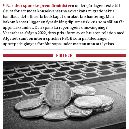
När den spanske premiärminister
n
under gårdagen reste till
Ceuta för att möta konsekvenserna av veckans migrationskris
handlade det officiella budskapet om akut krishantering. Men
bakom kaoset ligger en fyra år lång diplomatisk kris som sällan får
uppmärksamhet. Den spanska regeringens omsvängning i
Västsahara-frågan 2022, dess pris i form av en brusten relation med
Algeriet samt en intern spricka i PSOE som partiledningen
upprepade gånger försökt sopa under mattan utan att lyckas.
FINTECH