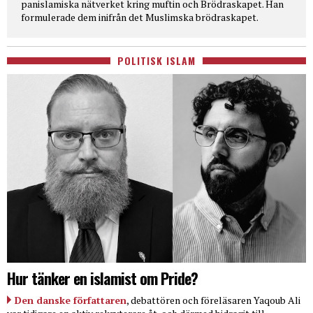
panislamiska nätverket kring muftin och Brödraskapet. Han
formulerade dem inifrån det Muslimska brödraskapet.
POLITISK ISLAM
Hur tänker en islamist om Pride?
Den danske författaren
, debattören och föreläsaren Yaqoub Ali