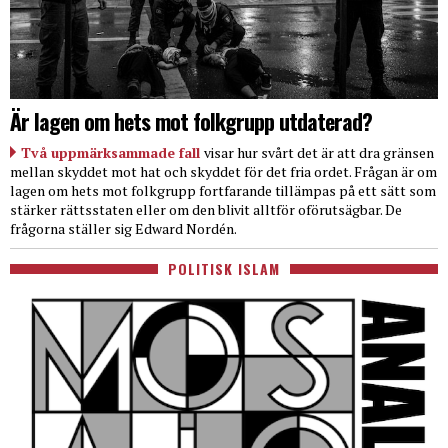
Är lagen om hets mot folkgrupp utdaterad?
Två uppmärksammade fall
visar hur svårt det är att dra gränsen
mellan skyddet mot hat och skyddet för det fria ordet. Frågan är om
lagen om hets mot folkgrupp fortfarande tillämpas på ett sätt som
stärker rättsstaten eller om den blivit alltför oförutsägbar. De
frågorna ställer sig Edward Nordén.
POLITISK ISLAM