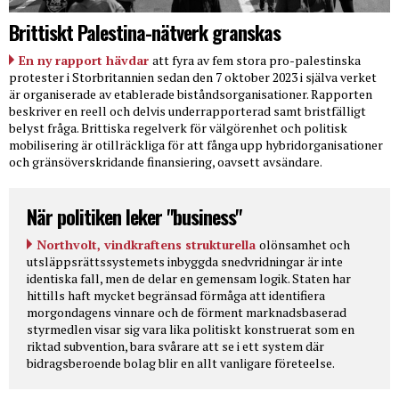
Brittiskt Palestina-nätverk granskas
En ny rapport hävdar
att fyra av fem stora pro-palestinska
protester i Storbritannien sedan den 7 oktober 2023 i själva verket
är organiserade av etablerade biståndsorganisationer. Rapporten
beskriver en reell och delvis underrapporterad samt bristfälligt
belyst fråga. Brittiska regelverk för välgörenhet och politisk
mobilisering är otillräckliga för att fånga upp hybridorganisationer
och gränsöverskridande finansiering, oavsett avsändare.
När politiken leker "business"
Northvolt, vindkraftens strukturella
olönsamhet och
utsläppsrättssystemets inbyggda snedvridningar är inte
identiska fall, men de delar en gemensam logik. Staten har
hittills haft mycket begränsad förmåga att identifiera
morgondagens vinnare och de förment marknadsbaserad
styrmedlen visar sig vara lika politiskt konstruerat som en
riktad subvention, bara svårare att se i ett system där
bidragsberoende bolag blir en allt vanligare företeelse.