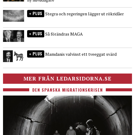
PLUS
Stegra och regeringen lägger ut rökridåer
PLUS
Så förändras MAGA
PLUS
Mamdanis valvinst ett tveeggat svärd
MER FRÅN LEDARSIDORNA.SE
DEN SPANSKA MIGRATIONSKRISEN