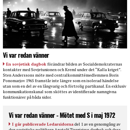
Vi var redan vänner
En sovjetisk dagbok
förändrar bilden av Socialdemokraternas
kontakter med Sovjetunionen och Kreml under det “Kalla kriget”.
Sten Anderssons möte med centralkommittémedlemmen Boris
Ponomarjov 1965 framstår inte längre som en isolerad händelse
utan som en del av en långvarig och förtrolig partikanal. En exklusiv
kommunikationskanal som sköttes av identifierade namngivna
funktionärer på båda sidor.
Vi var redan vänner - Mötet med S i maj 1972
I går publicerade Ledarsidorna
del 1 av en genomgång av
den sovjetiske politikern Anatolij Tjernjajevs dagbok och dess