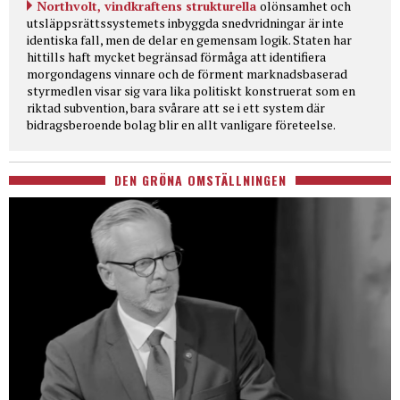
Northvolt, vindkraftens strukturella
olönsamhet och
utsläppsrättssystemets inbyggda snedvridningar är inte
identiska fall, men de delar en gemensam logik. Staten har
hittills haft mycket begränsad förmåga att identifiera
morgondagens vinnare och de förment marknadsbaserad
styrmedlen visar sig vara lika politiskt konstruerat som en
riktad subvention, bara svårare att se i ett system där
bidragsberoende bolag blir en allt vanligare företeelse.
DEN GRÖNA OMSTÄLLNINGEN