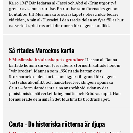
Kairo 1947. Där ledarna al-Fassi och Abd el-Krim utgör två
grenar av samma rörelse. En rörelse som förenades genom
kontakter till Muslimska brödraskapets obestridde ledare
vid tiden, Amin al-Husseini. I den tredje delen av fyra följer hur
nätverket splittras och blir ramen för dagens konflikt.
Så ritades Marockos karta
Muslimska brödraskapets grundare
Hassan al-Banna
kallade honom sin vän. Jerusalems stormufti kallade honom
“vår broder”. Mannen som 1956 ritade kartan över
Stormarocko – den karta som ligger till grund för dagens
Västsaharakonflikt och händelseutvecklingen i spanska
Ceuta – formulerade inte sina anspråk vid sidan av det
panislamiska nätverket kring muftin och Brödraskapet. Han
formulerade dem inifrån det Muslimska brödraskapet.
Ceuta - De historiska rötterna är djupa