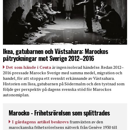
Ikea, gatubarnen och Västsahara: Marockos
påtryckningar mot Sverige 2012–2016
Det som hände i Ceuta
är ingen isolerad händelse. Redan 2012–
2016 pressade Marocko Sverige med samma medel, migration och
handel, för att stoppa ett svenskt erkännande av Västsahara.
Historien om Ikea, gatubarnen på Södermalm och den tystnad som
följde ger perspektiv på dagens svenska stöd för Marockos
autonomiplan.
Marocko - Frihetsrörelsen som splittrades
I gårdagens artikel beskrevs
framväxten av den
marockanska frihetsrörelsens nätverk från Genève 1930 till