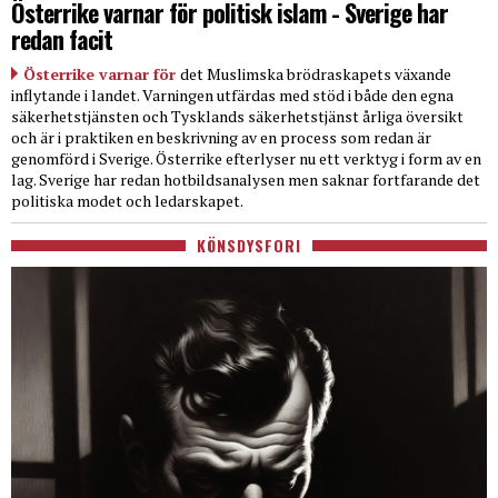
Österrike varnar för politisk islam - Sverige har
redan facit
Österrike varnar för
det Muslimska brödraskapets växande
inflytande i landet. Varningen utfärdas med stöd i både den egna
säkerhetstjänsten och Tysklands säkerhetstjänst årliga översikt
och är i praktiken en beskrivning av en process som redan är
genomförd i Sverige. Österrike efterlyser nu ett verktyg i form av en
lag. Sverige har redan hotbildsanalysen men saknar fortfarande det
politiska modet och ledarskapet.
KÖNSDYSFORI