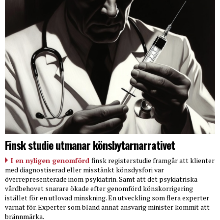
Finsk studie utmanar könsbytarnarrativet
I en nyligen genomförd
finsk registerstudie framgår att klienter
med diagnostiserad eller misstänkt könsdysfori var
överrepresenterade inom psykiatrin. Samt att det psykiatriska
vårdbehovet snarare ökade efter genomförd könskorrigering
istället för en utlovad minskning. En utveckling som flera experter
varnat för. Experter som bland annat ansvarig minister kommit att
brännmärka.