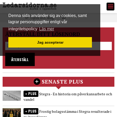
Ledarsidorna.se
Denna sida använder sig av cookies, samt
Tipsa oss idag
lagrar personuppgifter enligt vår
integritetspolicy
Läs mer
ÅTERSTÄLL DITT LÖSENORD
Jag accepterar
ÅTERSTÄLL
SENASTE PLUS
PLUS
Stegra - En historia om påverkansarbete och
vandel
PLUS
Frostig bolagsstämma i Stegra resulterade i
ny huvudägare