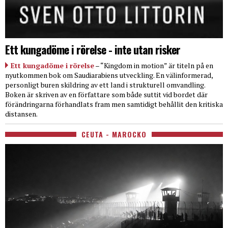
Ett kungadöme i rörelse - inte utan risker
Ett kungadöme i rörelse
– “Kingdom in motion” är titeln på en
nyutkommen bok om Saudiarabiens utveckling. En välinformerad,
personligt buren skildring av ett land i strukturell omvandling.
Boken är skriven av en författare som både suttit vid bordet där
förändringarna förhandlats fram men samtidigt behållit den kritiska
distansen.
CEUTA - MAROCKO