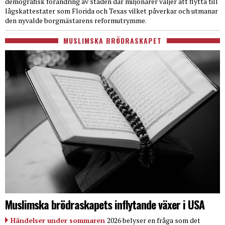
demografisk förändring av staden där miljonärer väljer att flytta till
lågskattestater som Florida och Texas vilket påverkar och utmanar
den nyvalde borgmästarens reformutrymme.
MUSLIMSKA BRÖDRASKAPET
Muslimska brödraskapets inflytande växer i USA
Händelser under sommaren
2026 belyser en fråga som det