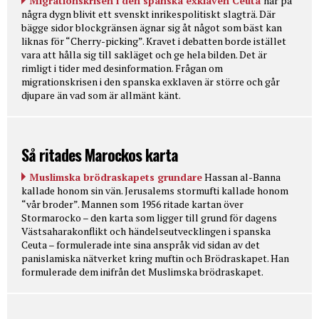
Migrationskrisen i den spanska exklaven Ceuta
har på
några dygn blivit ett svenskt inrikespolitiskt slagträ. Där
bägge sidor blockgränsen ägnar sig åt något som bäst kan
liknas för “Cherry-picking”. Kravet i debatten borde istället
vara att hålla sig till sakläget och ge hela bilden. Det är
rimligt i tider med desinformation. Frågan om
migrationskrisen i den spanska exklaven är större och går
djupare än vad som är allmänt känt.
Så ritades Marockos karta
Muslimska brödraskapets grundare
Hassan al-Banna
kallade honom sin vän. Jerusalems stormufti kallade honom
“vår broder”. Mannen som 1956 ritade kartan över
Stormarocko – den karta som ligger till grund för dagens
Västsaharakonflikt och händelseutvecklingen i spanska
Ceuta – formulerade inte sina anspråk vid sidan av det
panislamiska nätverket kring muftin och Brödraskapet. Han
formulerade dem inifrån det Muslimska brödraskapet.