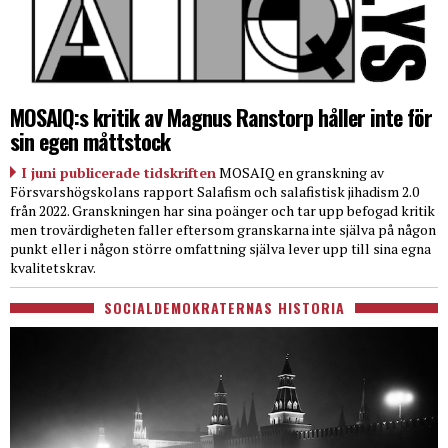
MOSAIQ:s kritik av Magnus Ranstorp håller inte för
sin egen måttstock
I juni publicerade tidskriften
MOSAIQ en granskning av
Försvarshögskolans rapport Salafism och salafistisk jihadism 2.0
från 2022. Granskningen har sina poänger och tar upp befogad kritik
men trovärdigheten faller eftersom granskarna inte själva på någon
punkt eller i någon större omfattning själva lever upp till sina egna
kvalitetskrav.
SOCIALDEMOKRATERNAS HISTORIA