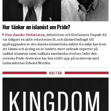
Hur tänker en islamist om Pride?
Den danske författaren
, debattören och föreläsaren Yaqoub Ali
var tidigare en aktiv rekryterare åt, och därmed bidragit till
uppbyggnaden av den danska islamistiska miljön. En miljö han kom
att lämna och är idag en av landets mest anlitade experter på
radikal islamism samt radikala muslimska rörelser. Inför den
svenska Pride-festivalen har han ställt upp på en intervju med
Ledarsidornas Edward Nordén.
KULTUR