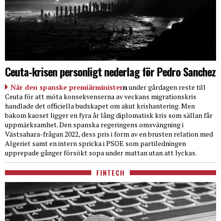
Ceuta-krisen personligt nederlag för Pedro Sanchez
När den spanske premiärminister
n
under gårdagen reste till
Ceuta för att möta konsekvenserna av veckans migrationskris
handlade det officiella budskapet om akut krishantering. Men
bakom kaoset ligger en fyra år lång diplomatisk kris som sällan får
uppmärksamhet. Den spanska regeringens omsvängning i
Västsahara-frågan 2022, dess pris i form av en brusten relation med
Algeriet samt en intern spricka i PSOE som partiledningen
upprepade gånger försökt sopa under mattan utan att lyckas.
FINTECH