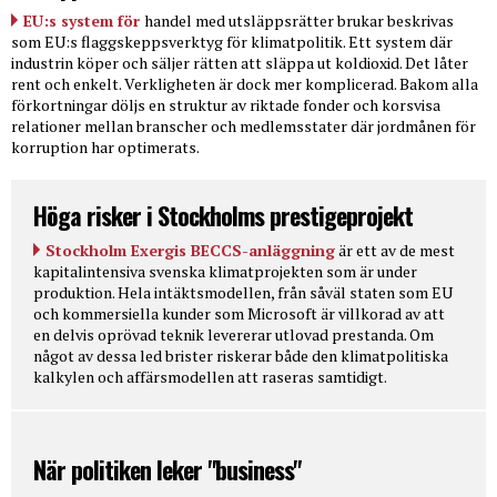
EU:s system för
handel med utsläppsrätter brukar beskrivas
som EU:s flaggskeppsverktyg för klimatpolitik. Ett system där
industrin köper och säljer rätten att släppa ut koldioxid. Det låter
rent och enkelt. Verkligheten är dock mer komplicerad. Bakom alla
förkortningar döljs en struktur av riktade fonder och korsvisa
relationer mellan branscher och medlemsstater där jordmånen för
korruption har optimerats.
Höga risker i Stockholms prestigeprojekt
Stockholm Exergis BECCS-anläggning
är ett av de mest
kapitalintensiva svenska klimatprojekten som är under
produktion. Hela intäktsmodellen, från såväl staten som EU
och kommersiella kunder som Microsoft är villkorad av att
en delvis oprövad teknik levererar utlovad prestanda. Om
något av dessa led brister riskerar både den klimatpolitiska
kalkylen och affärsmodellen att raseras samtidigt.
När politiken leker "business"