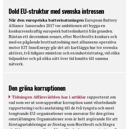
Dold EU-struktur med svenska intressen
När den europeiska batterisatsningen
European Battery
Alliance lanserades 2017 var ambitionen att bygga en
konkurrenskraftig europeisk batteriindustri från grunden.
Nästan ett decennium senare, efter Northvolts konkurs och
med en pågående brottsutredning mot alliansens operativa
motor EIT InnoEnergy går det att kartlägga hur tre svenska
aktörer, två tidigare ministrar och en industristrateg, vid olika
tidpunkter och på olika sätt över tid knutits till samma
nätverk.
Den gröna korruptionen
Tidningen Affärsvärlden har i artiklar
rapporterat om
vad som ser ut som uppenbar korruption samt vilseledande
rapportering i och i anslutning till de två tyngsta och mest
tongivande EU-organisationer som ansvarar för den gröna
omställningen. Organisationer som är helt avgörande för att
företagsetableringar av företag som Northvolt och Stegra