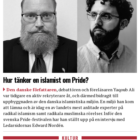
Hur tänker en islamist om Pride?
Den danske författaren
, debattören och föreläsaren Yaqoub Ali
var tidigare en aktiv rekryterare åt, och därmed bidragit till
uppbyggnaden av den danska islamistiska miljön. En miljö han kom
att lämna och är idag en av landets mest anlitade experter på
radikal islamism samt radikala muslimska rörelser. Inför den
svenska Pride-festivalen har han ställt upp på en intervju med
Ledarsidornas Edward Nordén.
KULTUR