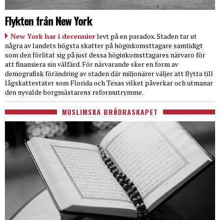
Flykten från New York
New York har i decennier
levt på en paradox. Staden tar ut
några av landets högsta skatter på höginkomsttagare samtidigt
som den förlitat sig på just dessa höginkomsttagares närvaro för
att finansiera sin välfärd. För närvarande sker en form av
demografisk förändring av staden där miljonärer väljer att flytta till
lågskattestater som Florida och Texas vilket påverkar och utmanar
den nyvalde borgmästarens reformutrymme.
MUSLIMSKA BRÖDRASKAPET