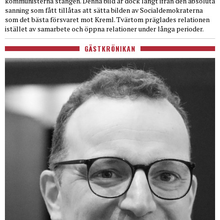
kommunisterna stången. Denna bild är dock långt ifrån den absoluta
sanning som fått tillåtas att sätta bilden av Socialdemokraterna
som det bästa försvaret mot Kreml. Tvärtom präglades relationen
istället av samarbete och öppna relationer under långa perioder.
GÄSTKRÖNIKAN