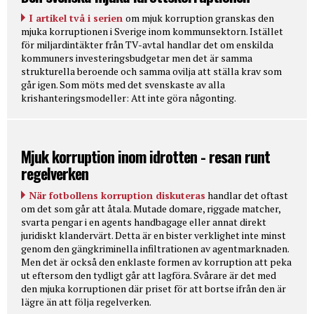
I artikel två i serien
om mjuk korruption granskas den
mjuka korruptionen i Sverige inom kommunsektorn. Istället
för miljardintäkter från TV-avtal handlar det om enskilda
kommuners investeringsbudgetar men det är samma
strukturella beroende och samma ovilja att ställa krav som
går igen. Som möts med det svenskaste av alla
krishanteringsmodeller: Att inte göra någonting.
Mjuk korruption inom idrotten - resan runt
regelverken
När fotbollens korruption diskuteras
handlar det oftast
om det som går att åtala. Mutade domare, riggade matcher,
svarta pengar i en agents handbagage eller annat direkt
juridiskt klandervärt. Detta är en bister verklighet inte minst
genom den gängkriminella infiltrationen av agentmarknaden.
Men det är också den enklaste formen av korruption att peka
ut eftersom den tydligt går att lagföra. Svårare är det med
den mjuka korruptionen där priset för att bortse ifrån den är
lägre än att följa regelverken.