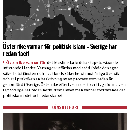
Österrike varnar för politisk islam - Sverige har
redan facit
Österrike varnar för
det Muslimska brödraskapets växande
inflytande i landet. Varningen utfärdas med stöd i både den egna
säkerhetstjänsten och Tysklands säkerhetstjänst årliga översikt
och är i praktiken en beskrivning av en process som redan är
genomförd i Sverige. Österrike efterlyser nu ett verktyg i form av en
lag. Sverige har redan hotbildsanalysen men saknar fortfarande det
politiska modet och ledarskapet.
KÖNSDYSFORI