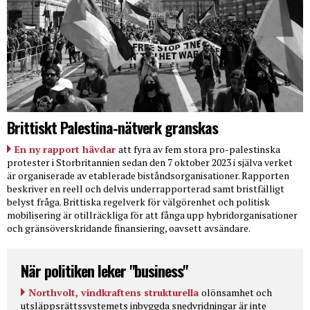
Brittiskt Palestina-nätverk granskas
En ny rapport hävdar
att fyra av fem stora pro-palestinska
protester i Storbritannien sedan den 7 oktober 2023 i själva verket
är organiserade av etablerade biståndsorganisationer. Rapporten
beskriver en reell och delvis underrapporterad samt bristfälligt
belyst fråga. Brittiska regelverk för välgörenhet och politisk
mobilisering är otillräckliga för att fånga upp hybridorganisationer
och gränsöverskridande finansiering, oavsett avsändare.
När politiken leker "business"
Northvolt, vindkraftens strukturella
olönsamhet och
utsläppsrättssystemets inbyggda snedvridningar är inte