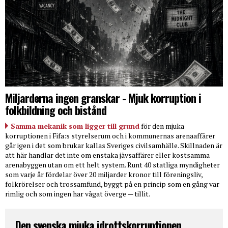
Miljarderna ingen granskar - Mjuk korruption i
folkbildning och bistånd
Samma mekanik som ligger till grund
för den mjuka
korruptionen i Fifa:s styrelserum och i kommunernas arenaaffärer
går igen i det som brukar kallas Sveriges civilsamhälle. Skillnaden är
att här handlar det inte om enstaka jävsaffärer eller kostsamma
arenabyggen utan om ett helt system. Runt 40 statliga myndigheter
som varje år fördelar över 20 miljarder kronor till föreningsliv,
folkrörelser och trossamfund, byggt på en princip som en gång var
rimlig och som ingen har vågat överge — tillit.
Den svenska mjuka idrottskorruptionen