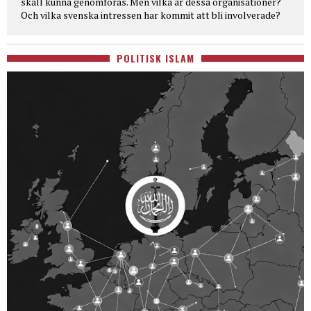
skall kunna genomföras. Men vilka är dessa organisationer?
Och vilka svenska intressen har kommit att bli involverade?
POLITISK ISLAM