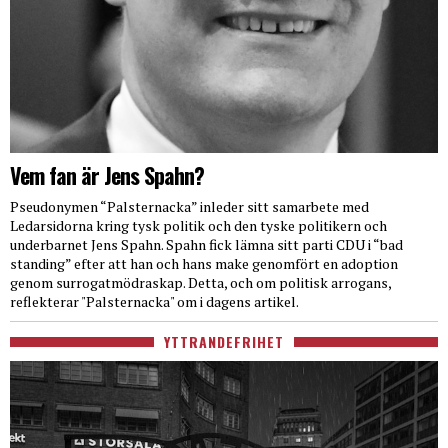
Vem fan är Jens Spahn?
Pseudonymen “Palsternacka” inleder sitt samarbete med
Ledarsidorna kring tysk politik och den tyske politikern och
underbarnet Jens Spahn. Spahn fick lämna sitt parti CDU i “bad
standing” efter att han och hans make genomfört en adoption
genom surrogatmödraskap. Detta, och om politisk arrogans,
reflekterar "Palsternacka" om i dagens artikel.
YTTRANDEFRIHET