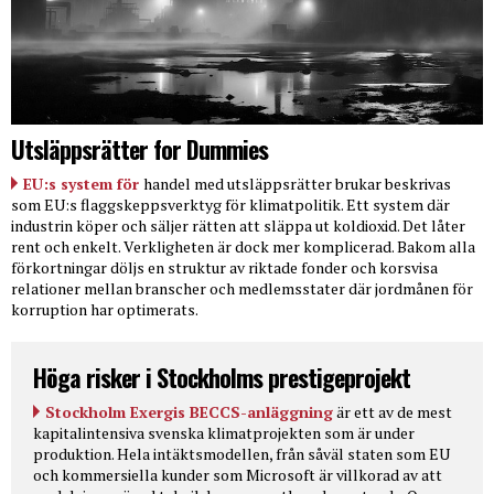
Utsläppsrätter for Dummies
EU:s system för
handel med utsläppsrätter brukar beskrivas
som EU:s flaggskeppsverktyg för klimatpolitik. Ett system där
industrin köper och säljer rätten att släppa ut koldioxid. Det låter
rent och enkelt. Verkligheten är dock mer komplicerad. Bakom alla
förkortningar döljs en struktur av riktade fonder och korsvisa
relationer mellan branscher och medlemsstater där jordmånen för
korruption har optimerats.
Höga risker i Stockholms prestigeprojekt
Stockholm Exergis BECCS-anläggning
är ett av de mest
kapitalintensiva svenska klimatprojekten som är under
produktion. Hela intäktsmodellen, från såväl staten som EU
och kommersiella kunder som Microsoft är villkorad av att