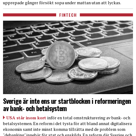
upprepade gånger försökt sopa under mattan utan att lyckas.
FINTECH
Sverige är inte ens ur startblocken i reformeringen
av bank- och betalsystem
USA står inom kort
inför en total omstrukturering av bank- och
betalsystemen. En reform i det tysta för att bland annat digitalisera
ekonomin samt inte minst komma tillrätta med de problem som
"debanking" innebär för stat och enskilda. En reform där Sverige och