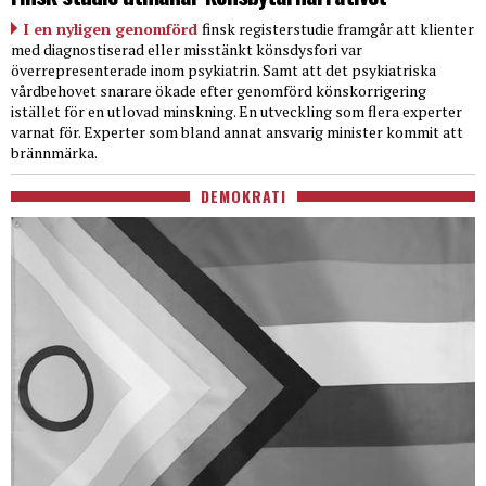
I en nyligen genomförd
finsk registerstudie framgår att klienter
med diagnostiserad eller misstänkt könsdysfori var
överrepresenterade inom psykiatrin. Samt att det psykiatriska
vårdbehovet snarare ökade efter genomförd könskorrigering
istället för en utlovad minskning. En utveckling som flera experter
varnat för. Experter som bland annat ansvarig minister kommit att
brännmärka.
DEMOKRATI