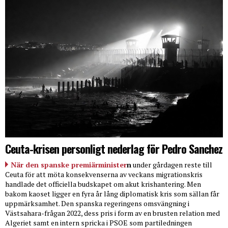
Ceuta-krisen personligt nederlag för Pedro Sanchez
När den spanske premiärminister
n
under gårdagen reste till
Ceuta för att möta konsekvenserna av veckans migrationskris
handlade det officiella budskapet om akut krishantering. Men
bakom kaoset ligger en fyra år lång diplomatisk kris som sällan får
uppmärksamhet. Den spanska regeringens omsvängning i
Västsahara-frågan 2022, dess pris i form av en brusten relation med
Algeriet samt en intern spricka i PSOE som partiledningen