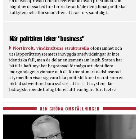
en delvis oprövad teknik levererar utlovad prestanda. Om
något av dessa led brister riskerar både den klimatpolitiska
kalkylen och affärsmodellen att raseras samtidigt.
När politiken leker "business"
Northvolt, vindkraftens strukturella
olönsamhet och
utsläppsrättssystemets inbyggda snedvridningar är inte
identiska fall, men de delar en gemensam logik. Staten har
hittills haft mycket begränsad förmåga att identifiera
morgondagens vinnare och de förment marknadsbaserad
styrmedlen visar sig vara lika politiskt konstruerat som en
riktad subvention, bara svårare att se i ett system där
bidragsberoende bolag blir en allt vanligare företeelse.
DEN GRÖNA OMSTÄLLNINGEN