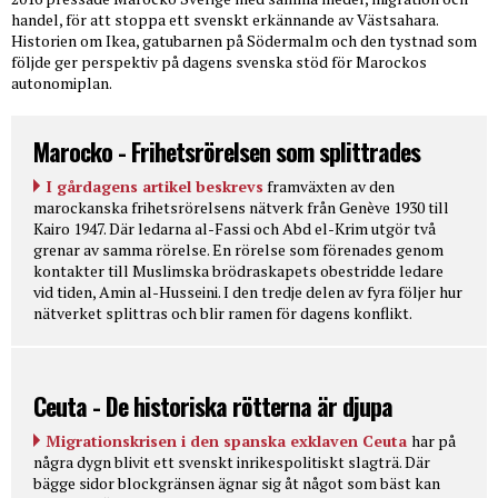
handel, för att stoppa ett svenskt erkännande av Västsahara.
Historien om Ikea, gatubarnen på Södermalm och den tystnad som
följde ger perspektiv på dagens svenska stöd för Marockos
autonomiplan.
Marocko - Frihetsrörelsen som splittrades
I gårdagens artikel beskrevs
framväxten av den
marockanska frihetsrörelsens nätverk från Genève 1930 till
Kairo 1947. Där ledarna al-Fassi och Abd el-Krim utgör två
grenar av samma rörelse. En rörelse som förenades genom
kontakter till Muslimska brödraskapets obestridde ledare
vid tiden, Amin al-Husseini. I den tredje delen av fyra följer hur
nätverket splittras och blir ramen för dagens konflikt.
Ceuta - De historiska rötterna är djupa
Migrationskrisen i den spanska exklaven Ceuta
har på
några dygn blivit ett svenskt inrikespolitiskt slagträ. Där
bägge sidor blockgränsen ägnar sig åt något som bäst kan