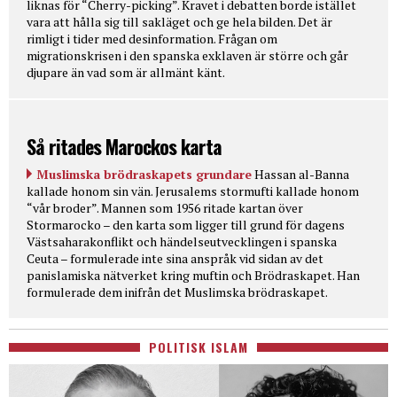
liknas för “Cherry-picking”. Kravet i debatten borde istället
vara att hålla sig till sakläget och ge hela bilden. Det är
rimligt i tider med desinformation. Frågan om
migrationskrisen i den spanska exklaven är större och går
djupare än vad som är allmänt känt.
Så ritades Marockos karta
Muslimska brödraskapets grundare
Hassan al-Banna
kallade honom sin vän. Jerusalems stormufti kallade honom
“vår broder”. Mannen som 1956 ritade kartan över
Stormarocko – den karta som ligger till grund för dagens
Västsaharakonflikt och händelseutvecklingen i spanska
Ceuta – formulerade inte sina anspråk vid sidan av det
panislamiska nätverket kring muftin och Brödraskapet. Han
formulerade dem inifrån det Muslimska brödraskapet.
POLITISK ISLAM