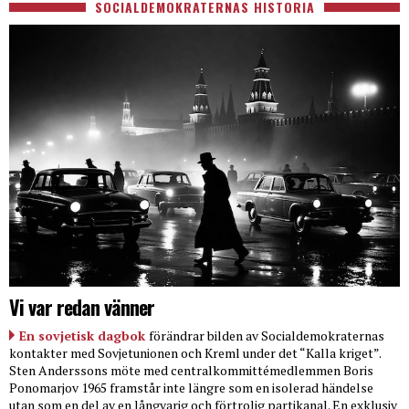
SOCIALDEMOKRATERNAS HISTORIA
Vi var redan vänner
En sovjetisk dagbok
förändrar bilden av Socialdemokraternas
kontakter med Sovjetunionen och Kreml under det “Kalla kriget”.
Sten Anderssons möte med centralkommittémedlemmen Boris
Ponomarjov 1965 framstår inte längre som en isolerad händelse
utan som en del av en långvarig och förtrolig partikanal. En exklusiv