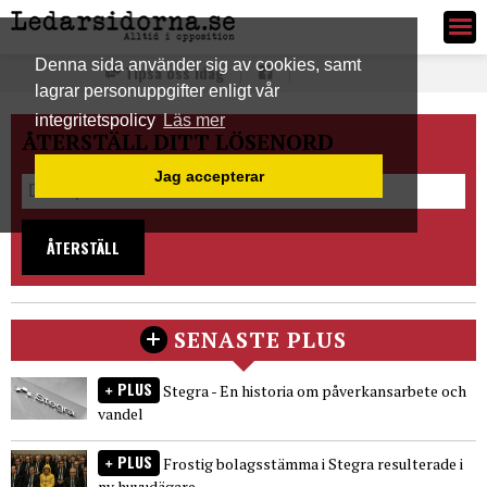
Ledarsidorna.se
Denna sida använder sig av cookies, samt
Tipsa oss idag
lagrar personuppgifter enligt vår
integritetspolicy
Läs mer
ÅTERSTÄLL DITT LÖSENORD
Jag accepterar
ÅTERSTÄLL
SENASTE PLUS
PLUS
Stegra - En historia om påverkansarbete och
vandel
PLUS
Frostig bolagsstämma i Stegra resulterade i
ny huvudägare