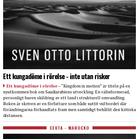
Ett kungadöme i rörelse - inte utan risker
Ett kungadöme i rörelse
– “Kingdom in motion” är titeln på en
nyutkommen bok om Saudiarabiens utveckling. En välinformerad,
personligt buren skildring av ett land i strukturell omvandling.
Boken är skriven av en författare som både suttit vid bordet där
förändringarna förhandlats fram men samtidigt behållit den kritiska
distansen.
CEUTA - MAROCKO