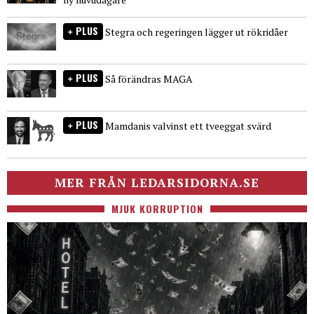
PLUS
Stegra och regeringen lägger ut rökridåer
PLUS
Så förändras MAGA
PLUS
Mamdanis valvinst ett tveeggat svärd
MER FRÅN LEDARSIDORNA.SE
MJUK KORRUPTION