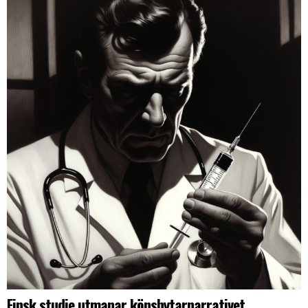
Finsk studie utmanar könsbytarnarrativet