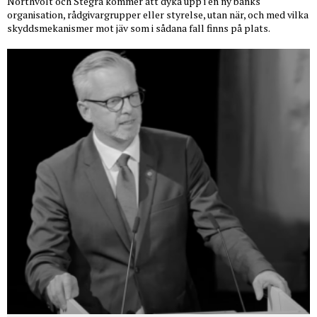
Northvolt och Stegra kommer att dyka upp i en ny banks
organisation, rådgivargrupper eller styrelse, utan när, och med vilka
skyddsmekanismer mot jäv som i sådana fall finns på plats.