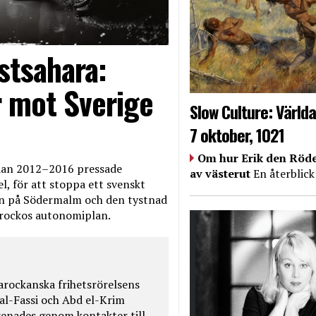
stsahara:
 mot Sverige
Slow Culture: Världa
7 oktober, 1021
Om hur Erik den Röde
edan 2012–2016 pressade
av västerut
En återblick
, för att stoppa ett svenskt
en på Södermalm och den tystnad
Marockos autonomiplan.
rockanska frihetsrörelsens
 al-Fassi och Abd el-Krim
renades genom kontakter till