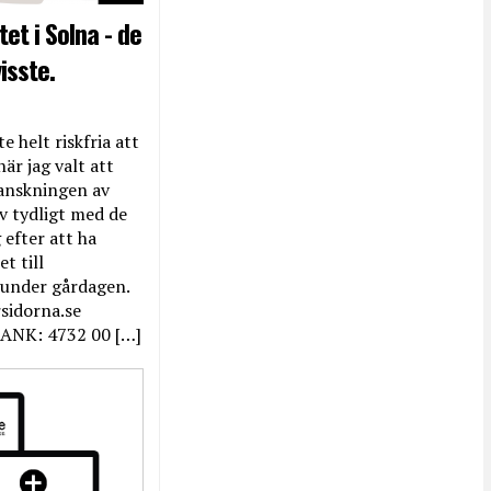
et i Solna - de
isste.
e helt riskfria att
när jag valt att
anskningen av
ev tydligt med de
efter att ha
t till
 under gårdagen.
rsidorna.se
ANK: 4732 00 […]