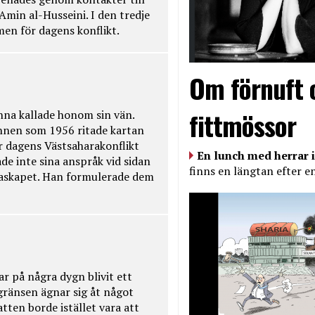
Amin al-Husseini. I den tredje
amen för dagens konflikt.
Om förnuft 
fittmössor
na kallade honom sin vän.
nnen som 1956 ritade kartan
r dagens Västsaharakonflikt
En lunch med herrar i
de inte sina anspråk vid sidan
finns en längtan efter e
raskapet. Han formulerade dem
ar på några dygn blivit ett
kgränsen ägnar sig åt något
tten borde istället vara att