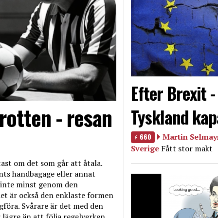
Efter Brexit 
rotten - resan
Tyskland kap
660
Martin Selmayr
Sverige
Fått stor makt
ast om det som går att åtala.
nts handbagage eller annat
et inte minst genom den
et är också den enklaste formen
agföra. Svårare är det med den
 lägre än att följa regelverken.