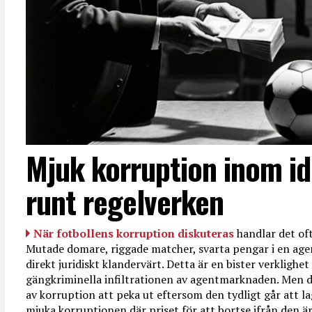
Mjuk korruption inom id
runt regelverken
När fotbollens korruption diskuteras
handlar det oft
Mutade domare, riggade matcher, svarta pengar i en age
direkt juridiskt klandervärt. Detta är en bister verkligh
gängkriminella infiltrationen av agentmarknaden. Men d
av korruption att peka ut eftersom den tydligt går att l
mjuka korruptionen där priset för att bortse ifrån den är