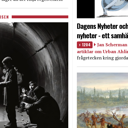
ISEN
Dagens Nyheter och
nyheter - ett samhä
1204
Jan Scherman 
artiklar om Urban Ahl
frågetecken kring gjorda