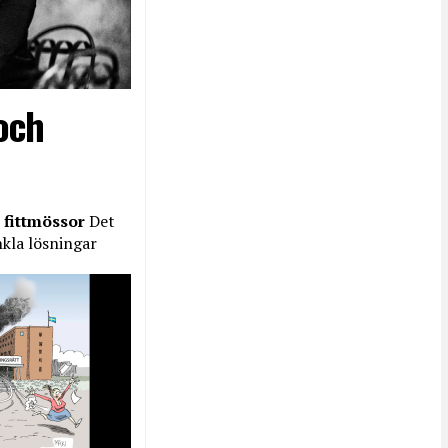
och
 fittmössor
Det
nkla lösningar