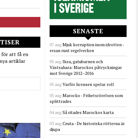
SENASTE
TISER
07 aug
Mjuk korruption inom idrotten -
resan runt regelverken
 för att få en
nya artiklar
05 aug
Ikea, gatubarnen och
Västsahara: Marockos påtryckningar
mot Sverige 2012–2016
05 aug
Varför licensen spelar roll
05 aug
Marocko - Frihetsrörelsen som
splittrades
04 aug
Så ritades Marockos karta
03 aug
Ceuta - De historiska rötterna är
djupa