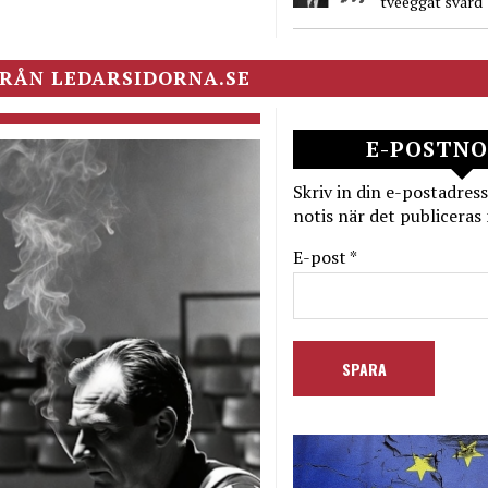
tveeggat svärd
RÅN LEDARSIDORNA.SE
E-POSTNO
Skriv in din e-postadress
notis när det publiceras 
E-post *