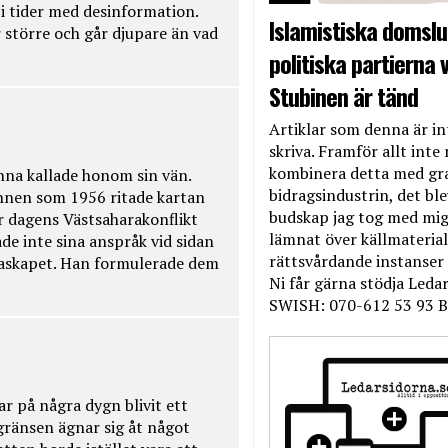
t i tider med desinformation.
Islamistiska domslut
 större och går djupare än vad
politiska partierna v
Stubinen är tänd
Artiklar som denna är int
skriva. Framför allt inte 
kombinera detta med gr
na kallade honom sin vän.
bidragsindustrin, det bl
nnen som 1956 ritade kartan
budskap jag tog med mig 
r dagens Västsaharakonflikt
lämnat över källmateriale
de inte sina anspråk vid sidan
rättsvårdande instanser
raskapet. Han formulerade dem
Ni får gärna stödja Leda
SWISH: 070-612 53 93 B
ar på några dygn blivit ett
kgränsen ägnar sig åt något