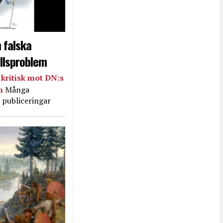
 falska
llsproblem
kritisk mot DN:s
in
Många
 publiceringar