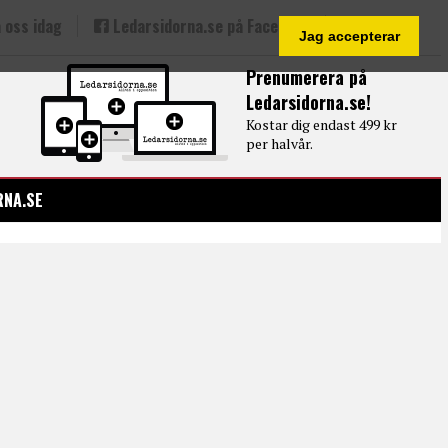
 oss idag
Ledarsidorna.se på Facebook
Jag accepterar
Prenumerera på
Ledarsidorna.se!
Kostar dig endast 499 kr
per halvår.
RNA.SE