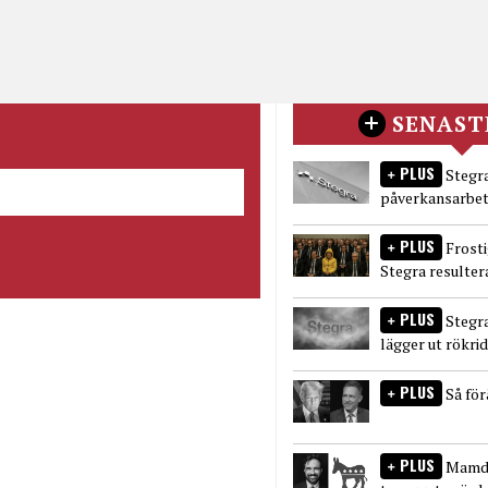
SENAST
PLUS
Stegra
påverkansarbet
PLUS
Frost
Stegra resulter
PLUS
Stegr
lägger ut rökri
PLUS
Så fö
PLUS
Mamda