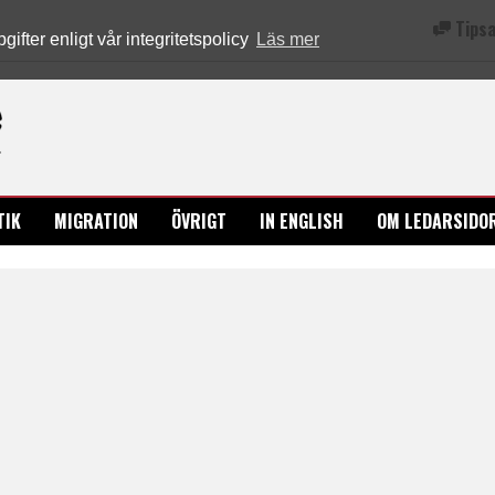
Tipsa
fter enligt vår integritetspolicy
Läs mer
Ledarsidorna.se
TIK
MIGRATION
ÖVRIGT
IN ENGLISH
OM LEDARSIDO