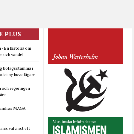
E PLUS
 - En historia om
e och vandel
ig bolagsstämma i
ade i ny huvudägare
a och regeringen
dåer
rändras MAGA
nis valvinst ett