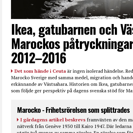
Ikea, gatubarnen och Vä
Marockos påtryckningar
2012–2016
Det som hände i Ceuta
är ingen isolerad händelse. R
Marocko Sverige med samma medel, migration och handel
erkännande av Västsahara. Historien om Ikea, gatubarn
som följde ger perspektiv på dagens svenska stöd för 
Marocko - Frihetsrörelsen som splittrades
I gårdagens artikel beskrevs
framväxten av den ma
nätverk från Genève 1930 till Kairo 1947. Där ledarna
utgör två grenar av samma rörelse. En rörelse som fö