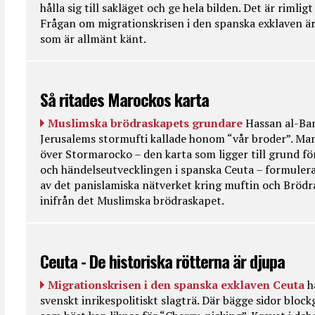
hålla sig till sakläget och ge hela bilden. Det är rimlig
Frågan om migrationskrisen i den spanska exklaven är
som är allmänt känt.
Så ritades Marockos karta
Muslimska brödraskapets grundare
Hassan al-Ban
Jerusalems stormufti kallade honom “vår broder”. Ma
över Stormarocko – den karta som ligger till grund fö
och händelseutvecklingen i spanska Ceuta – formulera
av det panislamiska nätverket kring muftin och Bröd
inifrån det Muslimska brödraskapet.
Ceuta - De historiska rötterna är djupa
Migrationskrisen i den spanska exklaven Ceuta
h
svenskt inrikespolitiskt slagträ. Där bägge sidor bloc