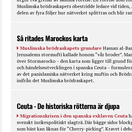
Muslimska brödraskapets obestridde ledare vid tiden, 
delen av fyra följer hur nätverket splittras och blir r
Så ritades Marockos karta
Muslimska brödraskapets grundare
Hassan al-Ban
Jerusalems stormufti kallade honom “vår broder”. Ma
över Stormarocko – den karta som ligger till grund fö
och händelseutvecklingen i spanska Ceuta – formulera
av det panislamiska nätverket kring muftin och Bröd
inifrån det Muslimska brödraskapet.
Ceuta - De historiska rötterna är djupa
Migrationskrisen i den spanska exklaven Ceuta
h
svenskt inrikespolitiskt slagträ. Där bägge sidor bloc
som bäst kan liknas för “Cherry-picking”. Kravet i deba