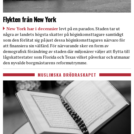
Flykten från New York
New York har i decennier
levt på en paradox. Staden tar ut
några av landets högsta skatter på höginkomsttagare samtidigt
som den förlitat sig på just dessa höginkomsttagares närvaro för
att finansiera sin välfärd. För närvarande sker en form av
demografisk förändring av staden där miljonärer väljer att flytta till
lågskattestater som Florida och Texas vilket påverkar och utmanar
den nyvalde borgmästarens reformutrymme.
MUSLIMSKA BRÖDRASKAPET