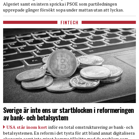
Algeriet samt en intern spricka i PSOE som partiledningen
upprepade gånger försökt sopa under mattan utan att lyckas.
FINTECH
Sverige är inte ens ur startblocken i reformeringen
av bank- och betalsystem
USA står inom kort
inför en total omstrukturering av bank- och
betalsystemen. En reform i det tysta för att bland annat digitalisera
ekonomin samt inte minst komma tillrätta med de problem som