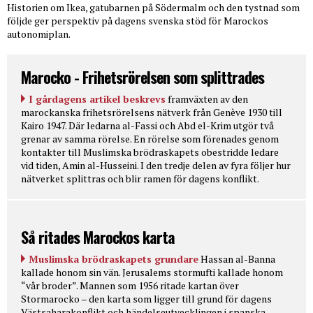
Historien om Ikea, gatubarnen på Södermalm och den tystnad som
följde ger perspektiv på dagens svenska stöd för Marockos
autonomiplan.
Marocko - Frihetsrörelsen som splittrades
I gårdagens artikel beskrevs
framväxten av den
marockanska frihetsrörelsens nätverk från Genève 1930 till
Kairo 1947. Där ledarna al-Fassi och Abd el-Krim utgör två
grenar av samma rörelse. En rörelse som förenades genom
kontakter till Muslimska brödraskapets obestridde ledare
vid tiden, Amin al-Husseini. I den tredje delen av fyra följer hur
nätverket splittras och blir ramen för dagens konflikt.
Så ritades Marockos karta
Muslimska brödraskapets grundare
Hassan al-Banna
kallade honom sin vän. Jerusalems stormufti kallade honom
“vår broder”. Mannen som 1956 ritade kartan över
Stormarocko – den karta som ligger till grund för dagens
Västsaharakonflikt och händelseutvecklingen i spanska