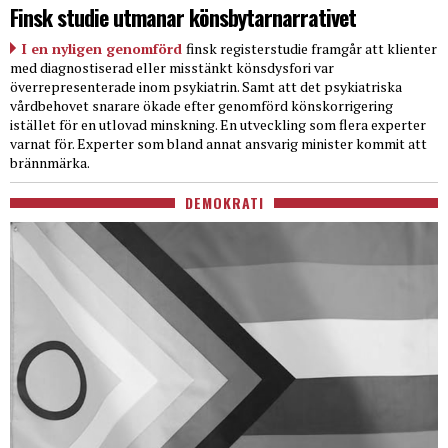
Finsk studie utmanar könsbytarnarrativet
I en nyligen genomförd
finsk registerstudie framgår att klienter
med diagnostiserad eller misstänkt könsdysfori var
överrepresenterade inom psykiatrin. Samt att det psykiatriska
vårdbehovet snarare ökade efter genomförd könskorrigering
istället för en utlovad minskning. En utveckling som flera experter
varnat för. Experter som bland annat ansvarig minister kommit att
brännmärka.
DEMOKRATI