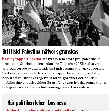
Brittiskt Palestina-nätverk granskas
En ny rapport hävdar
att fyra av fem stora pro-palestinska
protester i Storbritannien sedan den 7 oktober 2023 i själva verket
är organiserade av etablerade biståndsorganisationer. Rapporten
beskriver en reell och delvis underrapporterad samt bristfälligt
belyst fråga. Brittiska regelverk för välgörenhet och politisk
mobilisering är otillräckliga för att fånga upp hybridorganisationer
och gränsöverskridande finansiering, oavsett avsändare.
När politiken leker "business"
Northvolt, vindkraftens strukturella
olönsamhet och