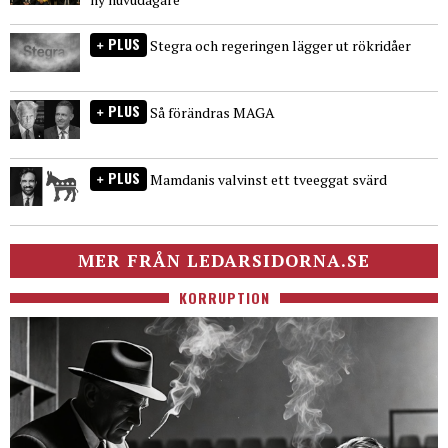
PLUS
Stegra och regeringen lägger ut rökridåer
PLUS
Så förändras MAGA
PLUS
Mamdanis valvinst ett tveeggat svärd
MER FRÅN LEDARSIDORNA.SE
KORRUPTION