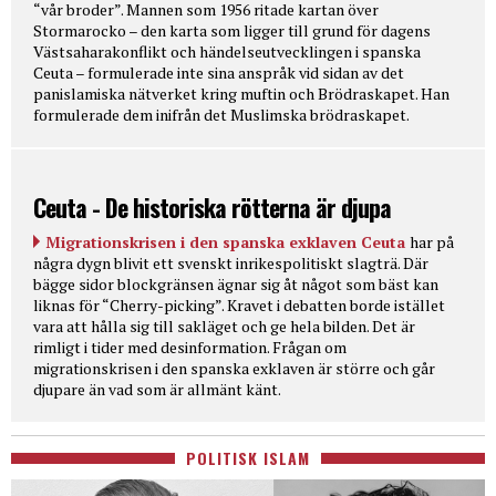
“vår broder”. Mannen som 1956 ritade kartan över
Stormarocko – den karta som ligger till grund för dagens
Västsaharakonflikt och händelseutvecklingen i spanska
Ceuta – formulerade inte sina anspråk vid sidan av det
panislamiska nätverket kring muftin och Brödraskapet. Han
formulerade dem inifrån det Muslimska brödraskapet.
Ceuta - De historiska rötterna är djupa
Migrationskrisen i den spanska exklaven Ceuta
har på
några dygn blivit ett svenskt inrikespolitiskt slagträ. Där
bägge sidor blockgränsen ägnar sig åt något som bäst kan
liknas för “Cherry-picking”. Kravet i debatten borde istället
vara att hålla sig till sakläget och ge hela bilden. Det är
rimligt i tider med desinformation. Frågan om
migrationskrisen i den spanska exklaven är större och går
djupare än vad som är allmänt känt.
POLITISK ISLAM