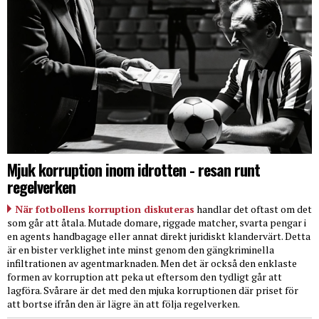
Mjuk korruption inom idrotten - resan runt
regelverken
När fotbollens korruption diskuteras
handlar det oftast om det
som går att åtala. Mutade domare, riggade matcher, svarta pengar i
en agents handbagage eller annat direkt juridiskt klandervärt. Detta
är en bister verklighet inte minst genom den gängkriminella
infiltrationen av agentmarknaden. Men det är också den enklaste
formen av korruption att peka ut eftersom den tydligt går att
lagföra. Svårare är det med den mjuka korruptionen där priset för
att bortse ifrån den är lägre än att följa regelverken.