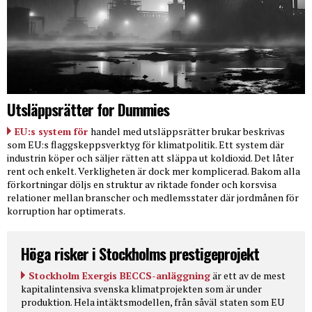
Utsläppsrätter for Dummies
EU:s system för
handel med utsläppsrätter brukar beskrivas
som EU:s flaggskeppsverktyg för klimatpolitik. Ett system där
industrin köper och säljer rätten att släppa ut koldioxid. Det låter
rent och enkelt. Verkligheten är dock mer komplicerad. Bakom alla
förkortningar döljs en struktur av riktade fonder och korsvisa
relationer mellan branscher och medlemsstater där jordmånen för
korruption har optimerats.
Höga risker i Stockholms prestigeprojekt
Stockholm Exergis BECCS-anläggning
är ett av de mest
kapitalintensiva svenska klimatprojekten som är under
produktion. Hela intäktsmodellen, från såväl staten som EU