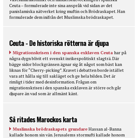
Ceuta – formulerade inte sina anspråk vid sidan av det
panislamiska nätverket kring muftin och Brödraskapet. Han
formulerade dem inifrån det Muslimska brödraskapet.
Ceuta - De historiska rötterna är djupa
Migrationskrisen i den spanska exklaven Ceuta
har på
några dygn blivit ett svenskt inrikespolitiskt slagträ. Där
bägge sidor blockgränsen ägnar sig åt något som bäst kan
liknas för “Cherry-picking”. Kravet i debatten borde istället
vara att hålla sig till sakläget och ge hela bilden. Det är
rimligt i tider med desinformation. Frågan om
migrationskrisen i den spanska exklaven är större och går
djupare än vad som är allmänt känt.
Så ritades Marockos karta
Muslimska brödraskapets grundare
Hassan al-Banna
kallade honom sin vän. Jerusalems stormufti kallade honom