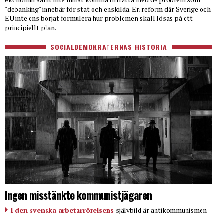
"debanking" innebär för stat och enskilda. En reform där Sverige och
EU inte ens börjat formulera hur problemen skall lösas på ett
principiellt plan.
SOCIALDEMOKRATERNAS HISTORIA
Ingen misstänkte kommunistjägaren
I den svenska arbetarrörelsens
självbild är antikommunismen