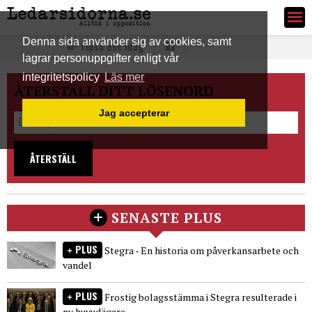
Ledarsidorna.se
Denna sida använder sig av cookies, samt
Tipsa oss idag
lagrar personuppgifter enligt vår
integritetspolicy
Läs mer
ÅTERSTÄLL DITT LÖSENORD
Jag accepterar
ÅTERSTÄLL
SENASTE PLUS
PLUS
Stegra - En historia om påverkansarbete och
vandel
PLUS
Frostig bolagsstämma i Stegra resulterade i
ny huvudägare