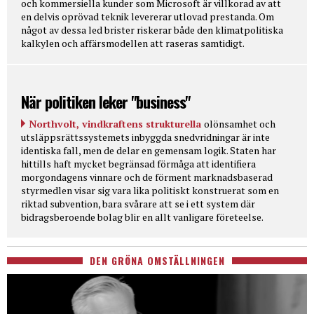
och kommersiella kunder som Microsoft är villkorad av att
en delvis oprövad teknik levererar utlovad prestanda. Om
något av dessa led brister riskerar både den klimatpolitiska
kalkylen och affärsmodellen att raseras samtidigt.
När politiken leker "business"
Northvolt, vindkraftens strukturella
olönsamhet och
utsläppsrättssystemets inbyggda snedvridningar är inte
identiska fall, men de delar en gemensam logik. Staten har
hittills haft mycket begränsad förmåga att identifiera
morgondagens vinnare och de förment marknadsbaserad
styrmedlen visar sig vara lika politiskt konstruerat som en
riktad subvention, bara svårare att se i ett system där
bidragsberoende bolag blir en allt vanligare företeelse.
DEN GRÖNA OMSTÄLLNINGEN