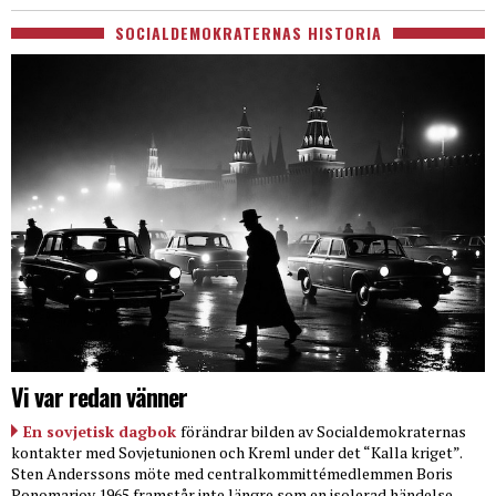
SOCIALDEMOKRATERNAS HISTORIA
Vi var redan vänner
En sovjetisk dagbok
förändrar bilden av Socialdemokraternas
kontakter med Sovjetunionen och Kreml under det “Kalla kriget”.
Sten Anderssons möte med centralkommittémedlemmen Boris
Ponomarjov 1965 framstår inte längre som en isolerad händelse