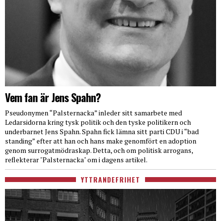
Vem fan är Jens Spahn?
Pseudonymen “Palsternacka” inleder sitt samarbete med
Ledarsidorna kring tysk politik och den tyske politikern och
underbarnet Jens Spahn. Spahn fick lämna sitt parti CDU i “bad
standing” efter att han och hans make genomfört en adoption
genom surrogatmödraskap. Detta, och om politisk arrogans,
reflekterar "Palsternacka" om i dagens artikel.
YTTRANDEFRIHET