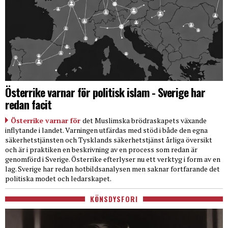
Österrike varnar för politisk islam - Sverige har
redan facit
Österrike varnar för
det Muslimska brödraskapets växande
inflytande i landet. Varningen utfärdas med stöd i både den egna
säkerhetstjänsten och Tysklands säkerhetstjänst årliga översikt
och är i praktiken en beskrivning av en process som redan är
genomförd i Sverige. Österrike efterlyser nu ett verktyg i form av en
lag. Sverige har redan hotbildsanalysen men saknar fortfarande det
politiska modet och ledarskapet.
KÖNSDYSFORI