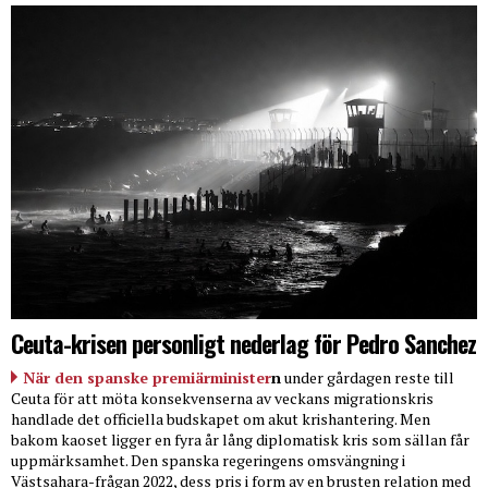
Ceuta-krisen personligt nederlag för Pedro Sanchez
När den spanske premiärminister
n
under gårdagen reste till
Ceuta för att möta konsekvenserna av veckans migrationskris
handlade det officiella budskapet om akut krishantering. Men
bakom kaoset ligger en fyra år lång diplomatisk kris som sällan får
uppmärksamhet. Den spanska regeringens omsvängning i
Västsahara-frågan 2022, dess pris i form av en brusten relation med