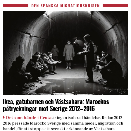
DEN SPANSKA MIGRATIONSKRISEN
Ikea, gatubarnen och Västsahara: Marockos
påtryckningar mot Sverige 2012–2016
Det som hände i Ceuta
är ingen isolerad händelse. Redan 2012–
2016 pressade Marocko Sverige med samma medel, migration och
handel, för att stoppa ett svenskt erkännande av Västsahara.